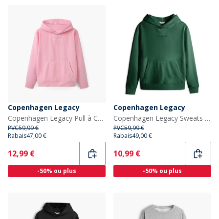
Copenhagen Legacy
Copenhagen Legacy
Copenhagen Legacy Pull à Capuche Homme Rose
Copenhagen Legacy Sweats à Capuche Vert
PVC
59,99 €
PVC
59,99 €
Rabais
47,00 €
Rabais
49,00 €
Current
Current
12,99 €
10,99 €
-50% ou plus
-50% ou plus