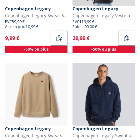
Copenhagen Legacy
Copenhagen Legacy
Copenhagen Legacy Sweat-Shirt Bordeaux
Copenhagen Legacy Veste à Capuche Homme Noir
PVC
59,99 €
PVC
119,99 €
Ancien prix:
10,99 €
Rabais
90,00 €
Current
Current
9,99 €
29,99 €
-50% ou plus
-50% ou plus
Copenhagen Legacy
Copenhagen Legacy
Copenhagen Legacy Sweatshirt à col rond imprimé cœur Homme Khaki
Copenhagen Legacy Sweat à Capuche zippé Homme Navy