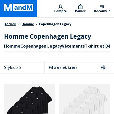
Skip
Primary departments
to
0
Compte
Panier
Découvrir
main
content
Fil d'Ariane
Accueil
Homme
Copenhagen Legacy
Homme Copenhagen Legacy
Liens rapides
Homme
Copenhagen Legacy
Vêtements
T-shirt et Dé
Styles 36
Filtrer et trier