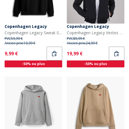
Copenhagen Legacy
Copenhagen Legacy
Copenhagen Legacy Sweat-Shirt Noir
Copenhagen Legacy Vestes Homme Noir
PVC
59,99 €
PVC
89,99 €
Ancien prix:
10,99 €
Ancien prix:
24,99 €
Current
Current
9,99 €
19,99 €
-50% ou plus
-50% ou plus