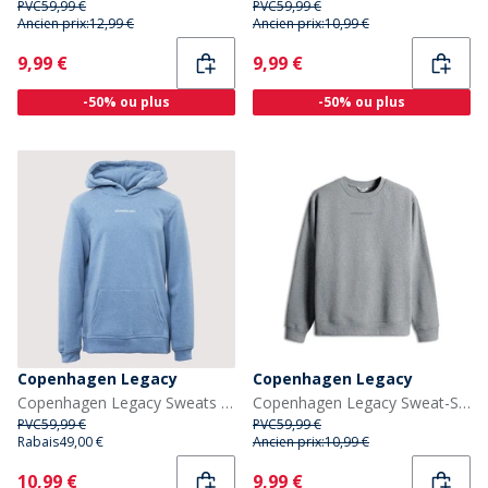
PVC
59,99 €
PVC
59,99 €
Ancien prix:
12,99 €
Ancien prix:
10,99 €
Current
Current
9,99 €
9,99 €
-50% ou plus
-50% ou plus
Copenhagen Legacy
Copenhagen Legacy
Copenhagen Legacy Sweats à Capuche Bleu
Copenhagen Legacy Sweat-Shirt Gris Mélange
PVC
59,99 €
PVC
59,99 €
Rabais
49,00 €
Ancien prix:
10,99 €
Current
Current
10,99 €
9,99 €