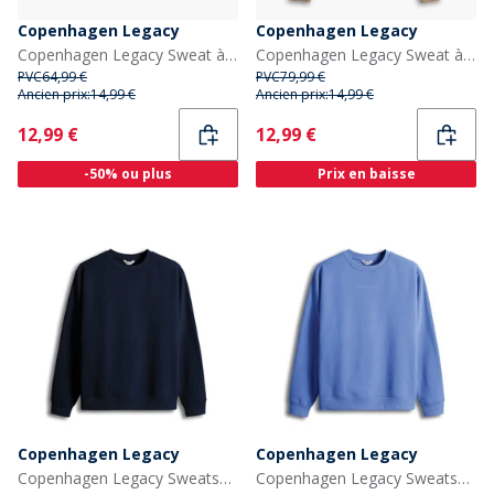
Copenhagen Legacy
Copenhagen Legacy
Copenhagen Legacy Sweat à Capuche Homme imprimé cœur Grey Melange
Copenhagen Legacy Sweat à Capuche Homme imprimé cœur Khaki
PVC
64,99 €
PVC
79,99 €
Ancien prix:
14,99 €
Ancien prix:
14,99 €
Current
Current
12,99 €
12,99 €
-50% ou plus
Prix en baisse
Copenhagen Legacy
Copenhagen Legacy
Copenhagen Legacy Sweatshirts Bleu
Copenhagen Legacy Sweatshirts Bleu