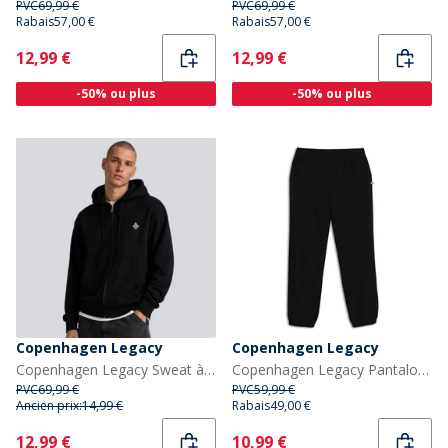
PVC
69,99 €
PVC
69,99 €
Rabais
57,00 €
Rabais
57,00 €
Current
Current
12,99 €
12,99 €
-50% ou plus
-50% ou plus
Copenhagen Legacy
Copenhagen Legacy
Copenhagen Legacy Sweat à Capuche zippé Noir
Copenhagen Legacy Pantalon de Survêtement Homme noir
PVC
69,99 €
PVC
59,99 €
Ancien prix:
14,99 €
Rabais
49,00 €
Current
Current
12,99 €
10,99 €