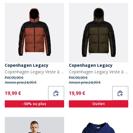
Copenhagen Legacy
Copenhagen Legacy
Copenhagen Legacy Veste à Capuche Homme Rouille/Noir
Copenhagen Legacy Veste à Capuche Homme - Army/Noir
PVC
99,99 €
PVC
99,99 €
Ancien prix:
24,99 €
Ancien prix:
24,99 €
Current
Current
19,99 €
19,99 €
-50% ou plus
Outlet