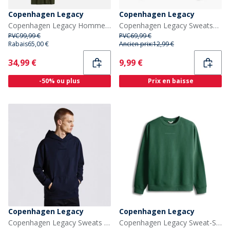
Copenhagen Legacy
Copenhagen Legacy
Copenhagen Legacy Homme Copehagen Legacy Dix Paquets T-shirts Multi
Copenhagen Legacy Sweatshirt à col rond imprimé cœur Homme Noir
PVC
99,99 €
PVC
69,99 €
Rabais
65,00 €
Ancien prix:
12,99 €
Current
Current
34,99 €
9,99 €
-50% ou plus
Prix en baisse
Copenhagen Legacy
Copenhagen Legacy
Copenhagen Legacy Sweats à Capuche Bleu
Copenhagen Legacy Sweat-Shirt Vert