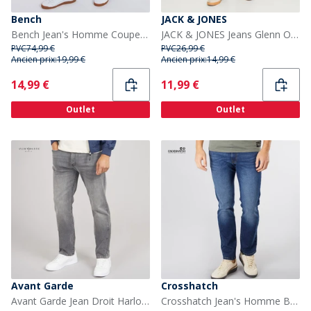
Bench
JACK & JONES
Bench Jean's Homme Coupe Relaxée Effilée Noir Vintage
JACK & JONES Jeans Glenn Original SQ 260 Noos Homme Blue Denim
PVC
74,99 €
PVC
26,99 €
Ancien prix:
19,99 €
Ancien prix:
14,99 €
Current
Current
14,99 €
11,99 €
Outlet
Outlet
Avant Garde
Crosshatch
Avant Garde Jean Droit Harlow Homme Gris
Crosshatch Jean's Homme Bandol Coupe Droite Denim Foncé