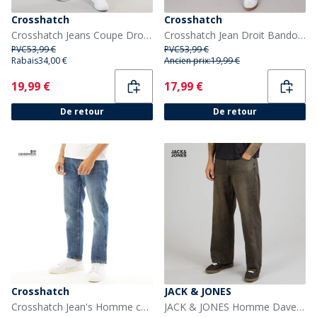
Crosshatch
Crosshatch
Crosshatch Jeans Coupe Droite Chas Homme Délavage Moyen
Crosshatch Jean Droit Bandol Homme Bleu
PVC
53,99 €
PVC
53,99 €
Rabais
34,00 €
Ancien prix:
19,99 €
Current
Current
19,99 €
17,99 €
De retour
De retour
Crosshatch
JACK & JONES
Crosshatch Jean's Homme coupe droite en tissu technique gaufré délavé stone
JACK & JONES Homme Dave Jeans Larges 464 Obliques Black Denim