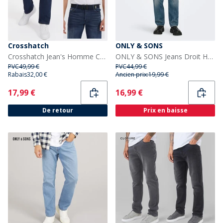
Crosshatch
ONLY & SONS
Crosshatch Jean's Homme Coupe Droite Denim Foncé
ONLY & SONS Jeans Droit Homme Edge Medium Blue Denim
PVC
49,99 €
PVC
44,99 €
Rabais
32,00 €
Ancien prix:
19,99 €
Current
Current
17,99 €
16,99 €
De retour
Prix en baisse