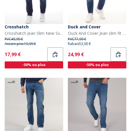
Crosshatch
Duck and Cover
Crosshatch Jean Slim New Svelte Homme Délavé Foncé
Duck And Cover Jean slim fit Homme Stone Wash Maylead
PVC
49,99 €
PVC
77,99 €
Ancien prix:
19,99 €
Rabais
53,00 €
Current
Current
17,99 €
24,99 €
-50% ou plus
-50% ou plus