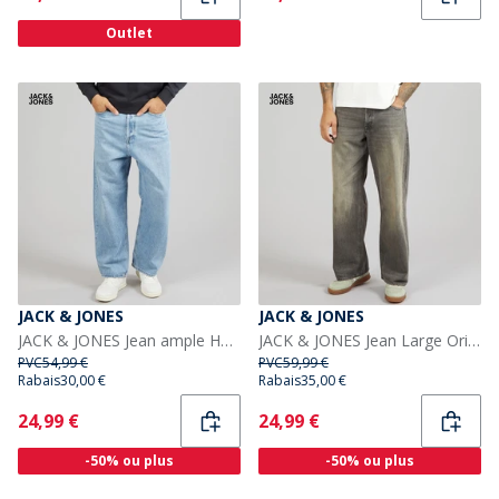
Outlet
JACK & JONES
JACK & JONES
JACK & JONES Jean ample Homme Ron Original AM 192 Blue Denim
JACK & JONES Jean Large Original Dave 573 Homme Black Denim
PVC
54,99 €
PVC
59,99 €
Rabais
30,00 €
Rabais
35,00 €
Current
Current
24,99 €
24,99 €
-50% ou plus
-50% ou plus