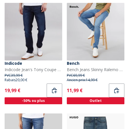
Indicode
Bench
Indicode Jean's Tony Coupe Classique Bleu Foncé Homme
Bench Jeans Skinny Ralemo Homme Délavage Moyen
PVC
39,99 €
PVC
69,99 €
Rabais
20,00 €
Ancien prix:
14,99 €
Current
Current
19,99 €
11,99 €
-50% ou plus
Outlet