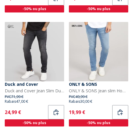
-50% ou plus
-50% ou plus
Duck and Cover
ONLY & SONS
Duck and Cover Jean Slim Duck And Cover Maylead Homme Noir
ONLY & SONS Jean slim Homme Medium Blue Denim
PVC
71,99 €
PVC
49,99 €
Rabais
47,00 €
Rabais
30,00 €
Current
Current
24,99 €
19,99 €
-50% ou plus
-50% ou plus