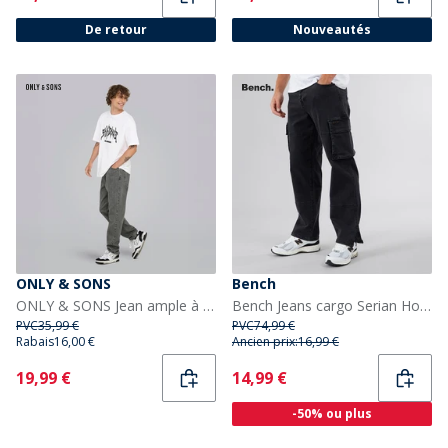
De retour
Nouveautés
ONLY & SONS
Bench
ONLY & SONS Jean ample à bande Homme Medium Grey Denim
Bench Jeans cargo Serian Homme Noir délavé
PVC
35,99 €
PVC
74,99 €
Rabais
16,00 €
Ancien prix:
16,99 €
Current
Current
19,99 €
14,99 €
-50% ou plus