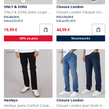
ONLY & SONS
Closure London
ONLY & SONS Jeans coupe droite Homme Edge Medium Blue Denim
Closure London Pacquet Double Jeans en Denim Coupe Droite Homme Noir Délavé/Gris Délavé
PVC
49,99 €
PVC
139,99 €
Rabais
30,00 €
Rabais
95,00 €
Current
Current
19,99 €
44,99 €
-50% ou plus
Nouveautés
Henleys
Closure London
Henleys Jeans Confort Craze Homme Noir
Closure London Jean Droit Homme Multicolore