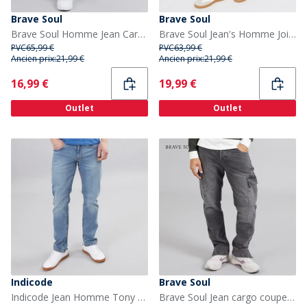
Brave Soul
Brave Soul
Brave Soul Homme Jean Cargo Coupe Droite Mid Blue
Brave Soul Jean's Homme Joiner Carpenter Coupe Large Lavage Bleu Mb
PVC
65,99 €
PVC
63,99 €
Ancien prix:
21,99 €
Ancien prix:
21,99 €
Current
Current
16,99 €
19,99 €
Outlet
Outlet
Indicode
Brave Soul
Indicode Jean Homme Tony Coupe Classique Bleu Délavé
Brave Soul Jean cargo coupe ample Homme Gris