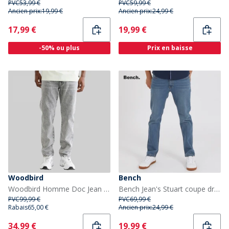
PVC
53,99 €
PVC
59,99 €
Ancien prix:
19,99 €
Ancien prix:
24,99 €
Current
Current
17,99 €
19,99 €
-50% ou plus
Prix en baisse
Woodbird
Bench
Woodbird Homme Doc Jean fuselé régulier Gris
Bench Jean's Stuart coupe droite, délavage Bleu moyen
PVC
99,99 €
PVC
69,99 €
Rabais
65,00 €
Ancien prix:
24,99 €
Current
Current
34,99 €
19,99 €