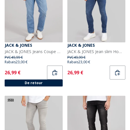
JACK & JONES
JACK & JONES
JACK & JONES Jeans Coupe Décontractée Homme Chris SQ 957 Denim Bleu
JACK & JONES Jean slim Homme Glenn SQ 327 Bleu
PVC
49,99 €
PVC
49,99 €
Rabais
23,00 €
Rabais
23,00 €
Current
Current
26,99 €
26,99 €
De retour