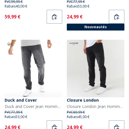
PVC
99,99 €
PVC
77,99 €
Rabais
40,00 €
Rabais
53,00 €
Current
Current
59,99 €
24,99 €
Nouveautés
Duck and Cover
Closure London
Duck and Cover Jean Homme Rushawn Coupe Détendu Noir
Closure London Jean Homme Coupe Droite Noir
PVC
77,99 €
PVC
69,99 €
Rabais
53,00 €
Rabais
45,00 €
Current
Current
24,99 €
24,99 €