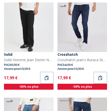
Solid
Crosshatch
Solid Homme Jean Denim Noir Denim
Crosshatch Jean's Buraca Slim Fit Denim Foncé homme
PVC
69,99 €
PVC
54,99 €
Ancien prix:
19,99 €
Ancien prix:
19,99 €
Current
Current
17,99 €
17,99 €
-50% ou plus
-50% ou plus