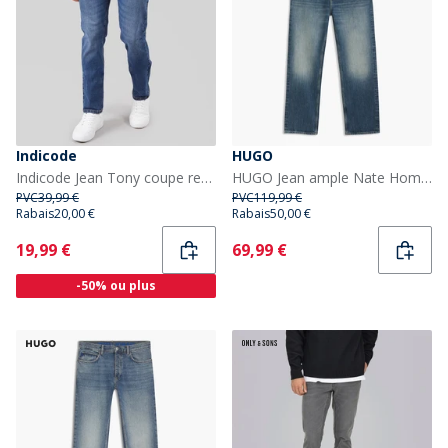
Indicode
HUGO
Indicode Jean Tony coupe regular Homme Medium Indigo
HUGO Jean ample Nate Homme Bright Blue
PVC
39,99 €
PVC
119,99 €
Rabais
20,00 €
Rabais
50,00 €
Current
Current
19,99 €
69,99 €
-50% ou plus