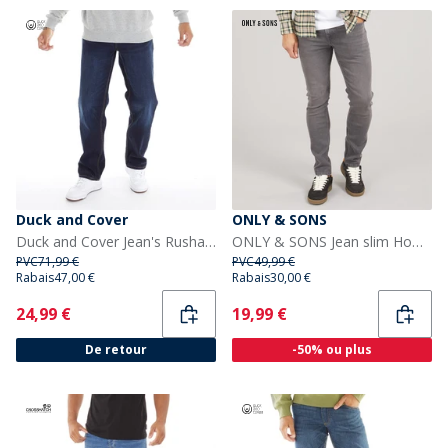
Duck and Cover
ONLY & SONS
Duck and Cover Jean's Rushawn Coupe Décontractée Denim Foncé
ONLY & SONS Jean slim Homme Grey Denim
PVC
71,99 €
PVC
49,99 €
Rabais
47,00 €
Rabais
30,00 €
Current
Current
24,99 €
19,99 €
De retour
-50% ou plus