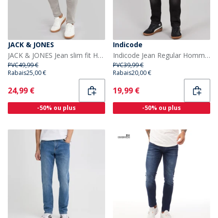
JACK & JONES
Indicode
JACK & JONES Jean slim fit Homme Glenn Original 333 Grey Denim
Indicode Jean Regular Homme Tony Noir
PVC
49,99 €
PVC
39,99 €
Rabais
25,00 €
Rabais
20,00 €
Current
Current
24,99 €
19,99 €
-50% ou plus
-50% ou plus