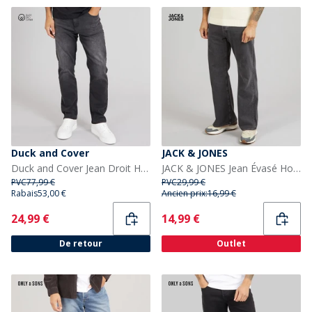
Duck and Cover
JACK & JONES
Duck and Cover Jean Droit Hydras Homme Noir
JACK & JONES Jean Évasé Homme Toby Original 737 Black Denim
PVC
77,99 €
PVC
29,99 €
Rabais
53,00 €
Ancien prix:
16,99 €
Current
Current
24,99 €
14,99 €
De retour
Outlet