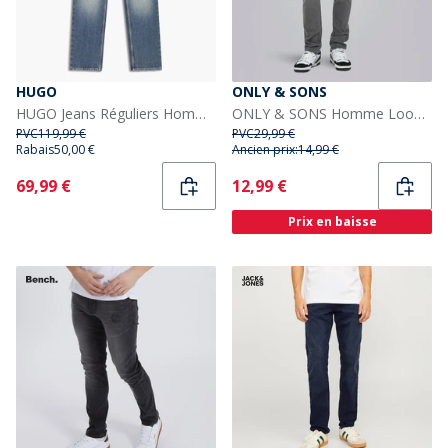
HUGO
ONLY & SONS
HUGO Jeans Réguliers Homme Jonah Bright Blue
ONLY & SONS Homme Loom Box Jeans Grey Denim
PVC
119,99 €
PVC
29,99 €
Rabais
50,00 €
Ancien prix:
14,99 €
Current
Current
69,99 €
12,99 €
Prix en baisse