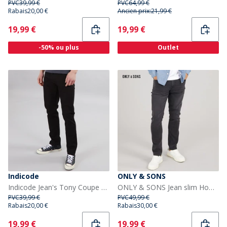
PVC
39,99 €
PVC
64,99 €
Rabais
20,00 €
Ancien prix:
21,99 €
Current
Current
19,99 €
19,99 €
-50% ou plus
Outlet
Indicode
ONLY & SONS
Indicode Jean's Tony Coupe Regular Ultra Noir Homme
ONLY & SONS Jean slim Homme Washed Black
PVC
39,99 €
PVC
49,99 €
Rabais
20,00 €
Rabais
30,00 €
Current
Current
19,99 €
19,99 €