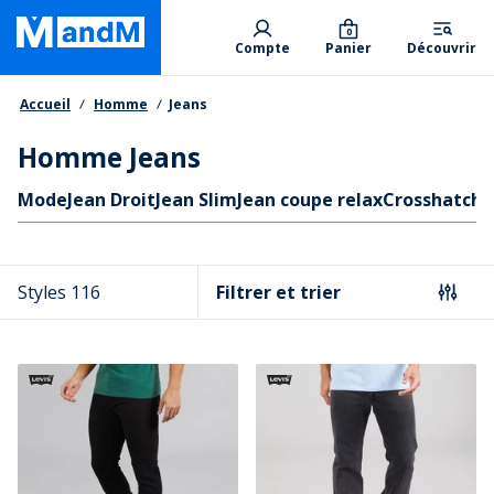
Skip
Primary departments
to
0
Compte
Panier
Découvrir
main
content
Fil d'Ariane
Accueil
Homme
Jeans
Homme Jeans
Liens rapides
Mode
Jean Droit
Jean Slim
Jean coupe relax
Crosshatch
J
Styles 116
Filtrer et trier