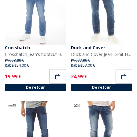
Crosshatch
Duck and Cover
Crosshatch Jean's bootcut Homme Stone Wash
Duck and Cover Jean Droit Hydras Homme Bleu
PVC
53,99 €
PVC
77,99 €
Rabais
34,00 €
Rabais
53,00 €
Current
Current
19,99 €
24,99 €
De retour
De retour