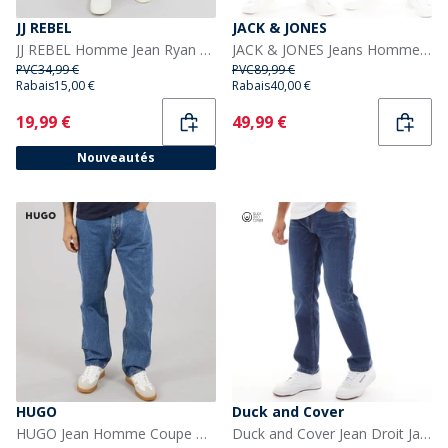
JJ REBEL
JACK & JONES
JJ REBEL Homme Jean Ryan 638 Coupe Relax Famille_Jeans Light Blue
JACK & JONES Jeans Homme Glenn Sq354/327 - Pacquet Double - Bleu/Noir
PVC
34,99 €
PVC
89,99 €
Rabais
15,00 €
Rabais
40,00 €
Current
Current
19,99 €
49,99 €
Nouveautés
HUGO
Duck and Cover
HUGO Jean Homme Coupe Baggy Nate Bright Blue
Duck and Cover Jean Droit Janstar Homme Bleu