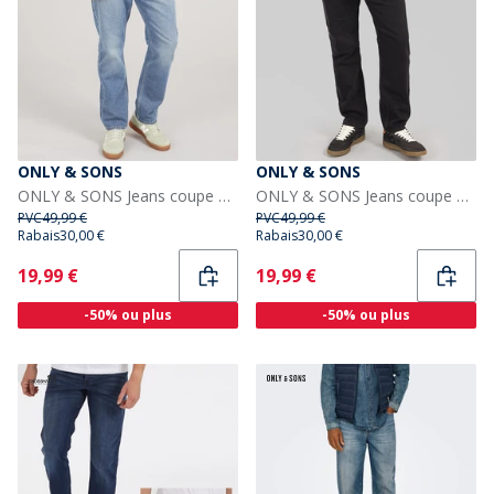
ONLY & SONS
ONLY & SONS
ONLY & SONS Jeans coupe droite Homme Edge Dark Blue Denim
ONLY & SONS Jeans coupe droite Homme Edge Black Denim
PVC
49,99 €
PVC
49,99 €
Rabais
30,00 €
Rabais
30,00 €
Current
Current
19,99 €
19,99 €
-50% ou plus
-50% ou plus