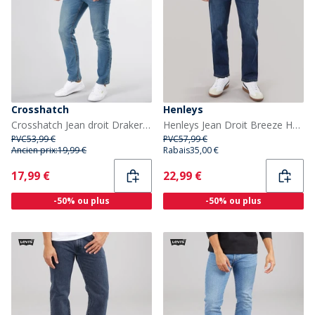
Crosshatch
Henleys
Crosshatch Jean droit Draker Homme délavé Clair
Henleys Jean Droit Breeze Homme Bleu
PVC
53,99 €
PVC
57,99 €
Ancien prix:
19,99 €
Rabais
35,00 €
Current
Current
17,99 €
22,99 €
-50% ou plus
-50% ou plus