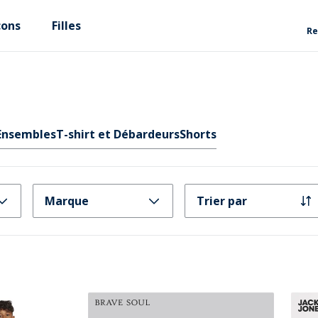
çons
Filles
Re
 Ensembles
T-shirt et Débardeurs
Shorts
Marque
Trier par