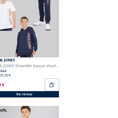
 & JONES
JACK & JONES Ensemble Garçon structuré trois pièces sweat à Capuche, t-shirt et jogging Bleu Marine
,99 €
35,00 €
ent
9 €
De retour