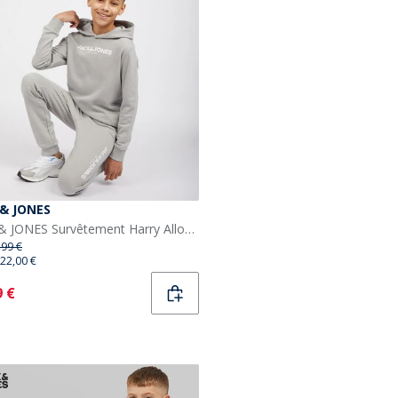
 & JONES
JACK & JONES Survêtement Harry Alloy garçon
,99 €
22,00 €
ent
9 €