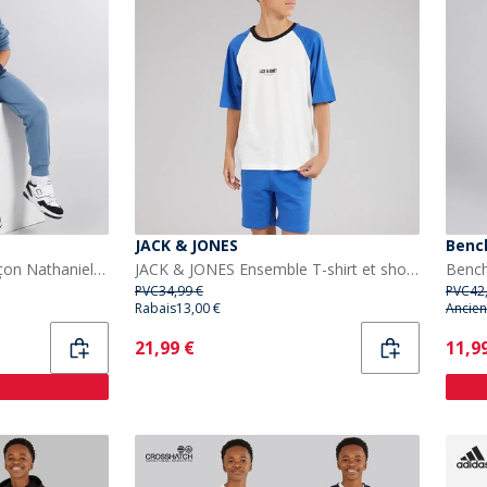
JACK & JONES
Benc
Ellesse Survêtement Garçon Nathaniel Logo Bleu
JACK & JONES Ensemble T-shirt et short Oern Garçon Beaucoup Blue
PVC
34,99 €
PVC
42
Rabais
13,00 €
Ancien
Current
Curr
21,99 €
11,9