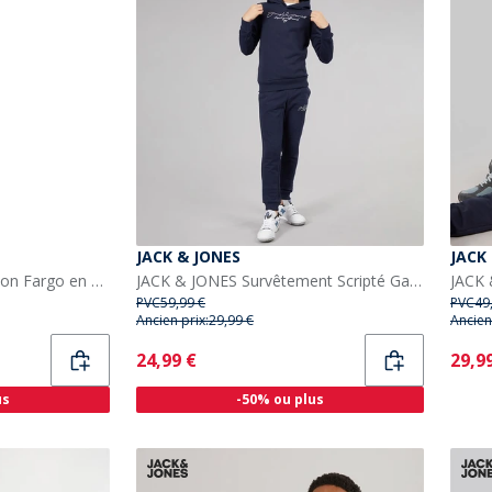
JACK & JONES
JACK
Bench Survêtement Garçon Fargo en Polaire cargo anthracite
JACK & JONES Survêtement Scripté Garçon Blazer Bleu Marine
PVC
59,99 €
PVC
49
Ancien prix:
29,99 €
Ancien
Current
Curr
24,99 €
29,9
us
-50% ou plus