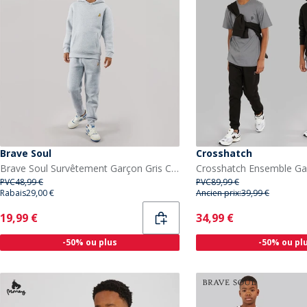
Brave Soul
Crosshatch
Brave Soul Survêtement Garçon Gris Clair Chiné
PVC
48,99 €
PVC
89,99 €
Rabais
29,00 €
Ancien prix:
39,99 €
Current
Current
19,99 €
34,99 €
-50% ou plus
-50% ou pl