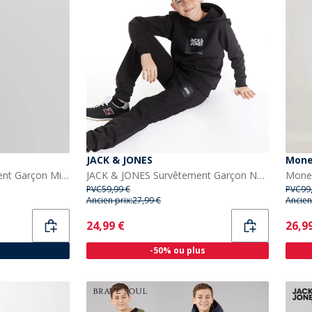
JACK & JONES
Mon
JACK & JONES Survêtement Garçon Miller Bleu enseigne
JACK & JONES Survêtement Garçon Noir à fermeture éclair
PVC
59,99 €
PVC
99
Ancien prix:
27,99 €
Ancien
Current
Curr
24,99 €
26,9
-50% ou plus