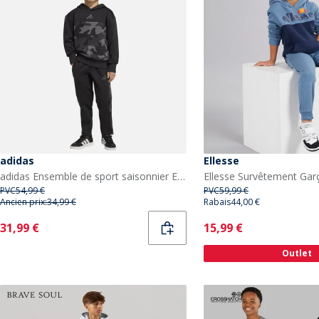
adidas
Ellesse
adidas Ensemble de sport saisonnier Enfant camouflage Noir/Carbon
PVC
54,99 €
PVC
59,99 €
Ancien prix:
34,99 €
Rabais
44,00 €
Current
Current
31,99 €
15,99 €
Outlet