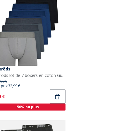
eröds
Resteröds lot de 7 boxers en coton Gunnar homme, multicolores
,99 €
 prix:
32,99 €
ent
9 €
-50% ou plus