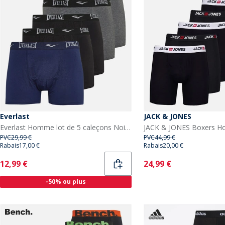
Everlast
JACK & JONES
Everlast Homme lot de 5 caleçons Noir/Gris/Bleu
PVC
29,99 €
PVC
44,99 €
Rabais
17,00 €
Rabais
20,00 €
Current
Current
12,99 €
24,99 €
-50% ou plus