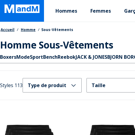
Skip
Primary departments
to
Hommes
Femmes
Gar
main
content
Fil d'Ariane
Accueil
Homme
Sous-Vêtements
Homme Sous-Vêtements
Liens rapides
Boxers
Mode
Sport
Bench
Reebok
JACK & JONES
BJORN BOR
Styles 113
Type de produit
Taille