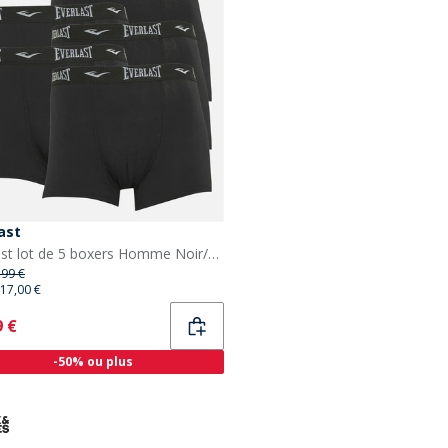
ast
Everlast lot de 5 boxers Homme Noir/Noir
,99 €
17,00 €
ent
9 €
-50% ou plus