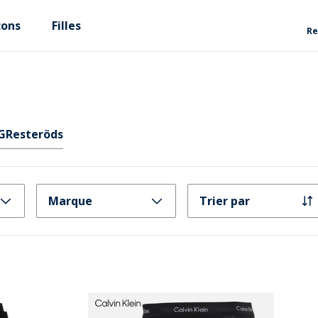
çons
Filles
Re
G
Resteröds
Marque
Trier par