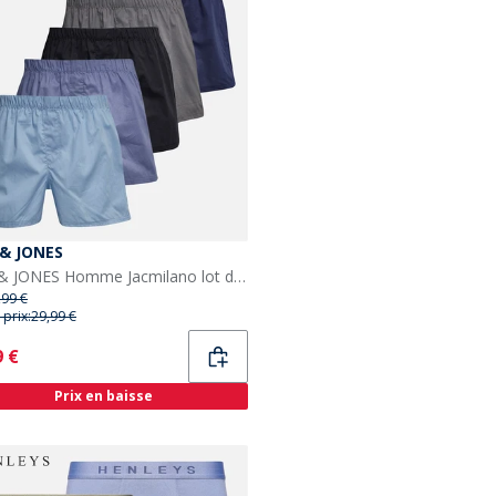
 & JONES
JACK & JONES Homme Jacmilano lot de 5 caleçons Chambray Blue Troposphere/City Skyline/Naval/Noir
,99 €
 prix:
29,99 €
ent
9 €
Prix en baisse