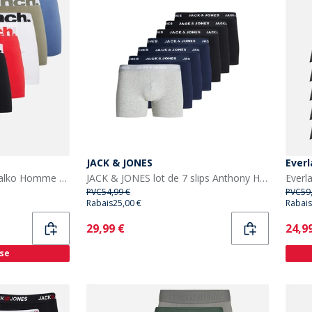
JACK & JONES
Everl
Bench lot de 7 boxers Malko Homme Noir/Bleu Clair/Marine/Rouge/Blanc/Kaki Clair/Bleu
JACK & JONES lot de 7 slips Anthony Homme Noir/Noir/Noir/Marine/Marine/Marine/Gris Chiné Clair
Everl
PVC
54,99 €
PVC
59
Rabais
25,00 €
Rabais
Current
Curr
29,99 €
24,9
sse