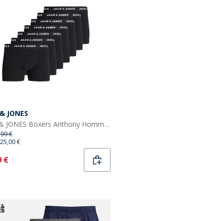
 & JONES
JACK & JONES Boxers Anthony Homme Noir
,99 €
25,00 €
ent
9 €