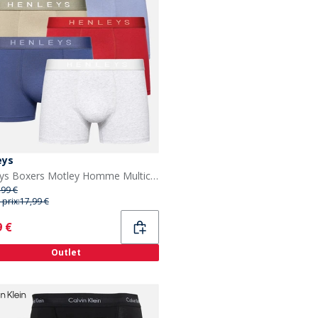
eys
Henleys Boxers Motley Homme Multicolore
,99 €
 prix:
17,99 €
ent
9 €
Outlet