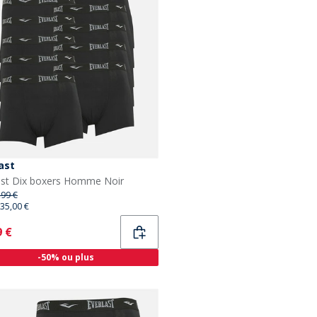
ast
ast Dix boxers Homme Noir
,99 €
35,00 €
ent
9 €
-50% ou plus