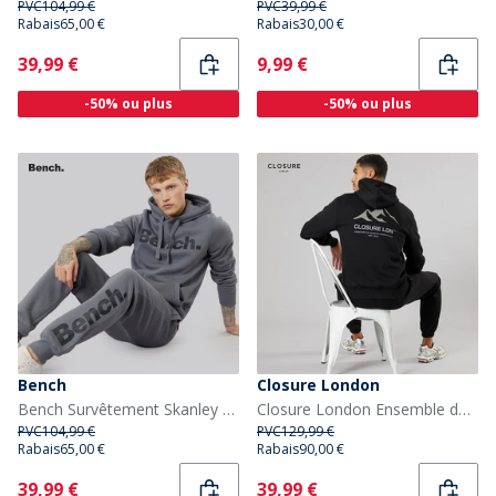
PVC
104,99 €
PVC
39,99 €
Rabais
65,00 €
Rabais
30,00 €
Current
Current
39,99 €
9,99 €
-50% ou plus
-50% ou plus
Bench
Closure London
Bench Survêtement Skanley 22 Homme Gris Acier
Closure London Ensemble de Survêtement silhouette de montagne Homme Noir/Olive
PVC
104,99 €
PVC
129,99 €
Rabais
65,00 €
Rabais
90,00 €
Current
Current
39,99 €
39,99 €