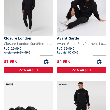
Closure London
Avant Garde
Closure London Survêtement de luxe Homme noir
Avant Garde Survêtement Lowell Homme Noir
PVC
129,99 €
PVC
139,99 €
Ancien prix:
34,99 €
Rabais
105,00 €
Current
Current
31,99 €
34,99 €
-50% ou plus
-50% ou plus