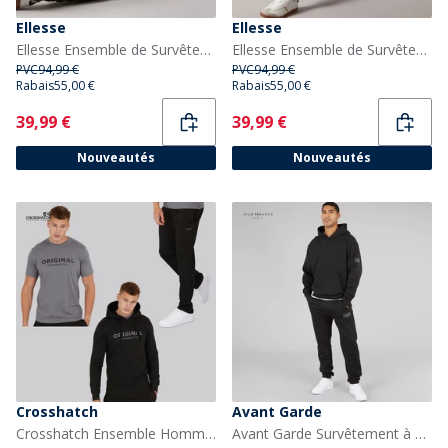
Ellesse
Ellesse
Ellesse Ensemble de Survêtement Barelo à bandes en polyester Homme Khaki
Ellesse Ensemble de Survêtement Barelo à bandes en polyester Homme Noir
PVC
94,99 €
PVC
94,99 €
Rabais
55,00 €
Rabais
55,00 €
Current
Current
39,99 €
39,99 €
Nouveautés
Nouveautés
Crosshatch
Avant Garde
Crosshatch Ensemble Homme T-shirt à Capuche Chemberry et Joggers à Ourlet Ouvert Noir/Charbon
Avant Garde Survêtement à Badge Homme Noir