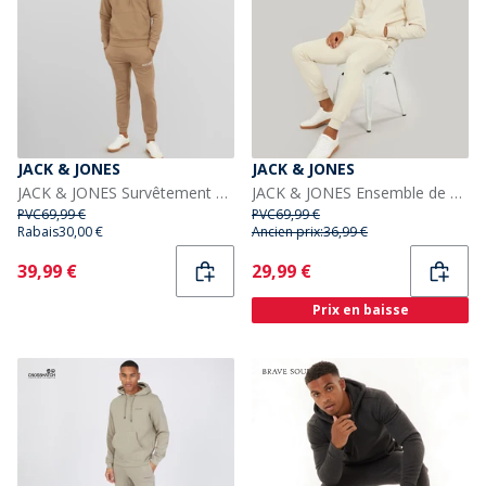
JACK & JONES
JACK & JONES
JACK & JONES Survêtement Vesterbro Homme Mink Argenté
JACK & JONES Ensemble de Survêtement Homme Cover Script Moonbeam
PVC
69,99 €
PVC
69,99 €
Rabais
30,00 €
Ancien prix:
36,99 €
Current
Current
39,99 €
29,99 €
Prix en baisse