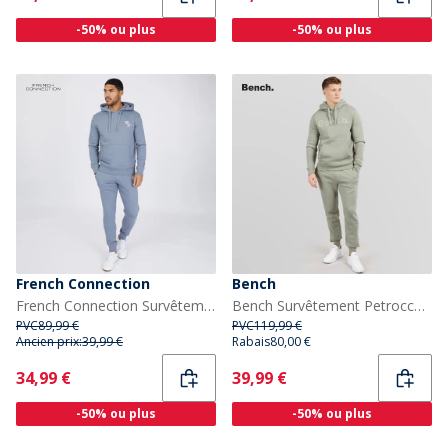
-50% ou plus
-50% ou plus
French Connection
Bench
French Connection Survêtement Homme Script Bleu Clair Mélange/Blanc
Bench Survêtement Petrocca Homme Sage
PVC
89,99 €
PVC
119,99 €
Ancien prix:
39,99 €
Rabais
80,00 €
Current
Current
34,99 €
39,99 €
-50% ou plus
-50% ou plus