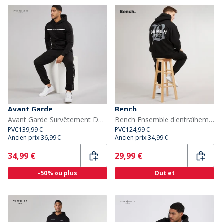
Avant Garde
Bench
Avant Garde Survêtement Delphic Noir Homme
Bench Ensemble d'entraînement Vallia Homme Noir
PVC
139,99 €
PVC
124,99 €
Ancien prix:
36,99 €
Ancien prix:
34,99 €
Current
Current
34,99 €
29,99 €
-50% ou plus
Outlet