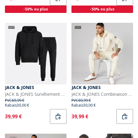
-50% ou plus
-50% ou plus
JACK & JONES
JACK & JONES
JACK & JONES Survêtement de plongée Homme Noir
JACK & JONES Combinaison de plongée Homme Moonbeam
PVC
69,99 €
PVC
69,99 €
Rabais
30,00 €
Rabais
30,00 €
Current
Current
39,99 €
39,99 €