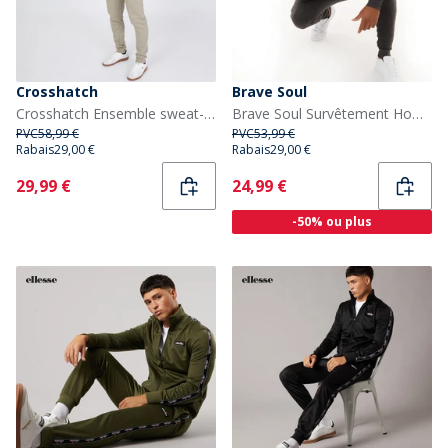
Crosshatch
Brave Soul
Crosshatch Ensemble sweat-shirt et jogging Chelmere Homme Gris foncé
Brave Soul Survêtement Homme Stark Gris Foncé chiné
PVC
58,99 €
PVC
53,99 €
Rabais
29,00 €
Rabais
29,00 €
Current
Current
29,99 €
24,99 €
-50% ou plus