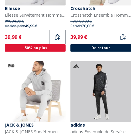
Ellesse
Crosshatch
Ellesse Survêtement Homme Giraldo en poly avec bandes noires
Crosshatch Ensemble Homme T-Shirt à Capuche Chemberry et Pantalon de Jogging à Ourlet Ouvert Pierre/Bordeaux
PVC
94,99 €
PVC
109,99 €
Ancien prix:
49,99 €
Rabais
70,00 €
Current
Current
39,99 €
39,99 €
-50% ou plus
De retour
JACK & JONES
adidas
JACK & JONES Survêtement Lock Alloy Homme
adidas Ensemble de Survêtement d'inspiration Tiro Homme Noir