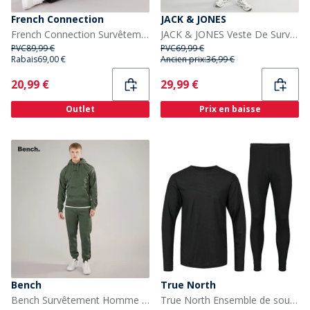
French Connection
JACK & JONES
French Connection Survêtement Homme Col Rond Ouvert Noir
JACK & JONES Veste De Survetement 1/4 Homme Montagne Ourlet Ouvert Noir
PVC
89,99 €
PVC
69,99 €
Rabais
69,00 €
Ancien prix:
36,99 €
Current
Current
20,99 €
29,99 €
Outlet
Prix en baisse
Bench
True North
Bench Survêtement Homme Guttell avec Bande Marquée Kaki
True North Ensemble de sous-vêtements Noir homme