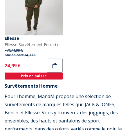
Ellesse
Ellesse Survêtement Ferrari en poly Homme kaki
PVC
74,99 €
Ancien prix:
34,99 €
Current
24,99 €
Prix en baisse
Survêtements Homme
Pour l'homme, MandM propose une sélection de
survêtements de marques telles que JACK & JONES,
Bench et Ellesse. Vous y trouverez des joggings, des
ensembles, des hauts et pantalons de sport
performants, dans des coloris variés comme le noir, le