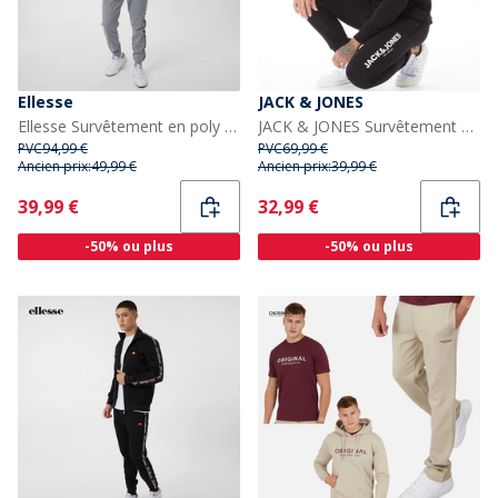
Ellesse
JACK & JONES
Ellesse Survêtement en poly Gris Giraldo à bandes Homme
JACK & JONES Survêtement Homme Bank Noir
PVC
94,99 €
PVC
69,99 €
Ancien prix:
49,99 €
Ancien prix:
39,99 €
Current
Current
39,99 €
32,99 €
-50% ou plus
-50% ou plus