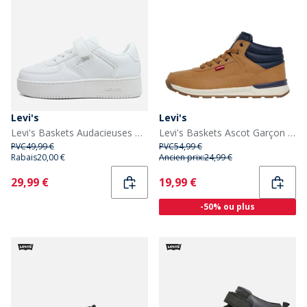
Levi's
Levi's
Levi's Baskets Audacieuses Union Nouveautés Enfant White 0061
Levi's Baskets Ascot Garçon Marron
PVC
49,99 €
PVC
54,99 €
Rabais
20,00 €
Ancien prix:
24,99 €
Current
Current
29,99 €
19,99 €
-50% ou plus