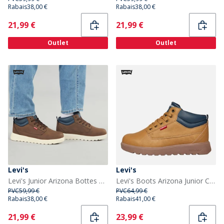
Rabais
38,00 €
Rabais
38,00 €
Current
Current
21,99 €
21,99 €
Outlet
Outlet
Levi's
Levi's
Levi's Junior Arizona Bottes Marron Foncé 0018
Levi's Boots Arizona Junior Camel 0138
PVC
59,99 €
PVC
64,99 €
Rabais
38,00 €
Rabais
41,00 €
Current
Current
21,99 €
23,99 €