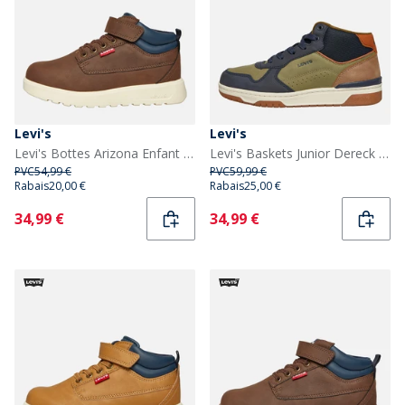
Levi's
Levi's
Levi's Bottes Arizona Enfant Marron Foncé 0018
Levi's Baskets Junior Dereck Marine/Kaki 1691
PVC
54,99 €
PVC
59,99 €
Rabais
20,00 €
Rabais
25,00 €
Current
Current
34,99 €
34,99 €