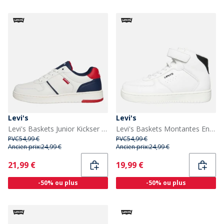
Levi's
Levi's
Levi's Baskets Junior Kickser Blanc Cassé/Bleu Marine 3130 Off White Navy 3130
Levi's Baskets Montantes Enfant New Union Blanc Noir 0062
PVC
54,99 €
PVC
54,99 €
Ancien prix:
24,99 €
Ancien prix:
24,99 €
Current
Current
21,99 €
19,99 €
-50% ou plus
-50% ou plus