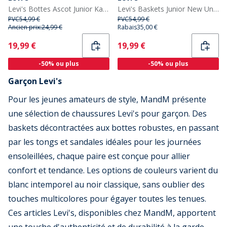
Levi's Bottes Ascot Junior Kaki 0581
Levi's Baskets Junior New Union Noir 0003
PVC
54,99 €
PVC
54,99 €
Ancien prix:
24,99 €
Rabais
35,00 €
Current
Current
19,99 €
19,99 €
-50% ou plus
-50% ou plus
Garçon Levi's
Pour les jeunes amateurs de style, MandM présente
une sélection de chaussures Levi's pour garçon. Des
baskets décontractées aux bottes robustes, en passant
par les tongs et sandales idéales pour les journées
ensoleillées, chaque paire est conçue pour allier
confort et tendance. Les options de couleurs varient du
blanc intemporel au noir classique, sans oublier des
touches multicolores pour égayer toutes les tenues.
Ces articles Levi's, disponibles chez MandM, apportent