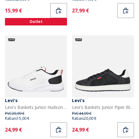
Current
Current
15,99 €
27,99 €
Outlet
Levi's
Levi's
Levi's Baskets Junior Hudson Blanc/Noir/Rouge 0239 White Black Red 0239
Levi's Baskets Junior Piper Black 0003
PVC
39,99 €
PVC
44,99 €
Rabais
15,00 €
Rabais
20,00 €
Current
Current
24,99 €
24,99 €