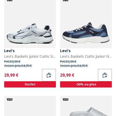
Levi's
Levi's
Levi's Baskets Junior Curtis Silver White Black 0908
Levi's Baskets Curtis Junior Navy Jeans 1690
PVC
59,99 €
PVC
59,99 €
Ancien prix:
34,99 €
Ancien prix:
34,99 €
Current
Current
29,99 €
29,99 €
Outlet
-50% ou plus