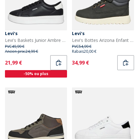
Levi's
Levi's
Levi's Baskets Junior Ambre Noir/Blanc 0008 Enfant Black White 0008
Levi's Bottes Arizona Enfant Noir 0003
PVC
49,99 €
PVC
54,99 €
Ancien prix:
24,99 €
Rabais
20,00 €
Current
Current
21,99 €
34,99 €
-50% ou plus