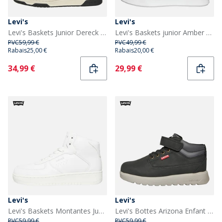
Levi's
Levi's
Levi's Baskets Junior Dereck Noir/Taupe 1364
Levi's Baskets junior Amber blanc/Noir 0062 White Black 0062
PVC
59,99 €
PVC
49,99 €
Rabais
25,00 €
Rabais
20,00 €
Current
Current
34,99 €
29,99 €
Levi's
Levi's
Levi's Baskets Montantes Junior New Union Blanches 0061
Levi's Bottes Arizona Enfant Noir 0003
PVC
59,99 €
PVC
59,99 €