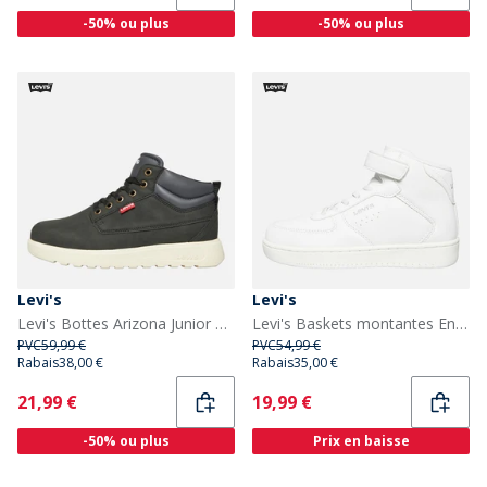
-50% ou plus
-50% ou plus
Levi's
Levi's
Levi's Bottes Arizona Junior Noir 0003
Levi's Baskets montantes Enfant New Union blanches 0061
PVC
59,99 €
PVC
54,99 €
Rabais
38,00 €
Rabais
35,00 €
Current
Current
21,99 €
19,99 €
-50% ou plus
Prix en baisse