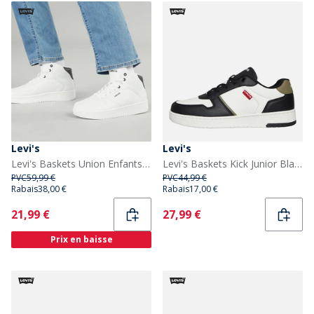
Levi's
Levi's
Levi's Baskets Union Enfants Multicolore
Levi's Baskets Kick Junior Blanc Cassé/Noir 2933 Off White Black 2933
PVC
59,99 €
PVC
44,99 €
Rabais
38,00 €
Rabais
17,00 €
Current
Current
21,99 €
27,99 €
Prix en baisse