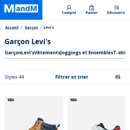
Skip
Primary departments
to
0
Compte
Panier
Découvrir
main
content
Fil d'Ariane
Accueil
Garçon
Levi's
Garçon Levi's
Liens rapides
Garçon
Levi's
Vêtements
Joggings et Ensembles
T-shirt
Styles 44
Filtrer et trier