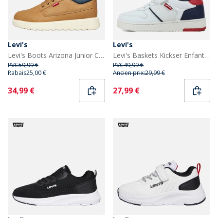
Levi's
Levi's
Levi's Boots Arizona Junior Camel 0138
Levi's Baskets Kickser Enfant Off White Navy 3130
PVC
59,99 €
PVC
49,99 €
Rabais
25,00 €
Ancien prix:
29,99 €
Current
Current
34,99 €
27,99 €