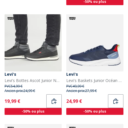
-50% ou plus
Levi's
Levi's
Levi's Bottes Ascot Junior Noir 0003
Levi's Baskets Junior Océan Bleu Marine/Rouge 0290 Navy Red 0290
PVC
54,99 €
PVC
49,99 €
Ancien prix:
24,99 €
Ancien prix:
27,99 €
Current
Current
19,99 €
24,99 €
-50% ou plus
-50% ou plus