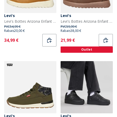
Levi's
Levi's
Levi's Bottes Arizona Enfant Camel 0138
Levi's Bottes Arizona Enfant Marron Foncé 0018
PVC
54,99 €
PVC
59,99 €
Rabais
20,00 €
Rabais
38,00 €
Current
Current
34,99 €
21,99 €
Outlet
Levi's
Levi's