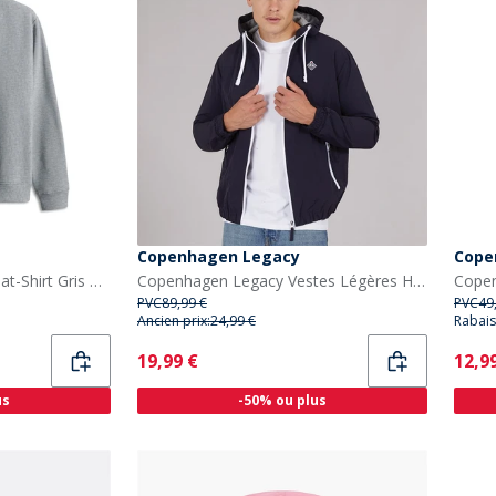
Copenhagen Legacy
Cope
Copenhagen Legacy Sweat-Shirt Gris Mélange
Copenhagen Legacy Vestes Légères Homme Marine
PVC
89,99 €
PVC
49
Ancien prix:
24,99 €
Rabais
Current
Curr
19,99 €
12,9
us
-50% ou plus