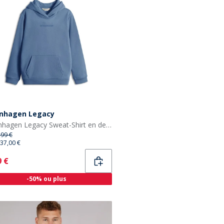
nhagen Legacy
Copenhagen Legacy Sweat-Shirt en denim Chiné enfants
,99 €
37,00 €
ent
9 €
-50% ou plus