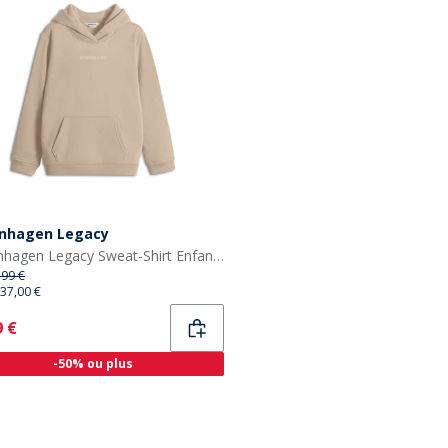
nhagen Legacy
Copenhagen Legacy Sweat-Shirt Enfant désert
,99 €
37,00 €
ent
9 €
-50% ou plus