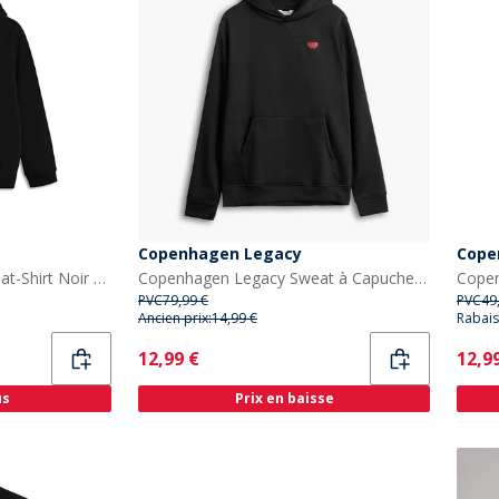
Copenhagen Legacy
Cope
Copenhagen Legacy Sweat-Shirt Noir enfant
Copenhagen Legacy Sweat à Capuche Homme imprimé cœur Noir
PVC
79,99 €
PVC
49
Ancien prix:
14,99 €
Rabais
Current
Curr
12,99 €
12,9
us
Prix en baisse