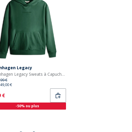
nhagen Legacy
Copenhagen Legacy Sweats à Capuche Vert
,99 €
49,00 €
ent
9 €
-50% ou plus