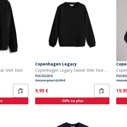
Copenhagen Legacy
Cope
t-Shirt Noir
Copenhagen Legacy Sweat-Shirt Noir enfant
PVC
39,99 €
PVC
89
Ancien prix:
10,99 €
Ancien
Current
Curr
9,99 €
19,9
us
-50% ou plus