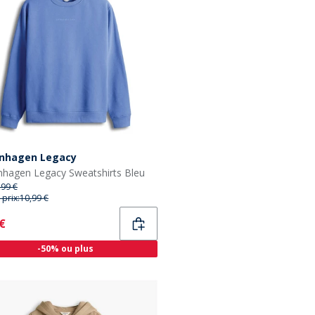
nhagen Legacy
hagen Legacy Sweatshirts Bleu
,99 €
 prix:
10,99 €
ent
 €
-50% ou plus