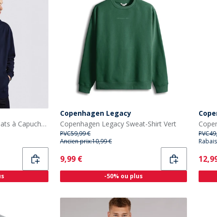
Copenhagen Legacy
Cope
Copenhagen Legacy Sweats à Capuche Bleu
Copenhagen Legacy Sweat-Shirt Vert
PVC
59,99 €
PVC
49
Ancien prix:
10,99 €
Rabais
Current
Curr
9,99 €
12,9
us
-50% ou plus