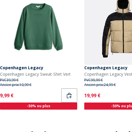
Copenhagen Legacy
Copenhagen Legacy
Copenhagen Legacy Sweat-Shirt Vert
PVC
39,99 €
PVC
99,99 €
Ancien prix:
10,99 €
Ancien prix:
24,99 €
Current
Current
9,99 €
19,99 €
-50% ou plus
-50% ou pl