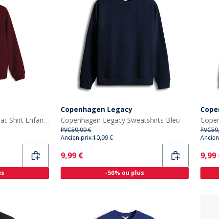
Copenhagen Legacy
Cope
Copenhagen Legacy Sweat-Shirt Enfants Bordeaux
Copenhagen Legacy Sweatshirts Bleu
Copen
PVC
59,99 €
PVC
59
Ancien prix:
10,99 €
Ancien
Current
Curr
9,99 €
9,99
us
-50% ou plus