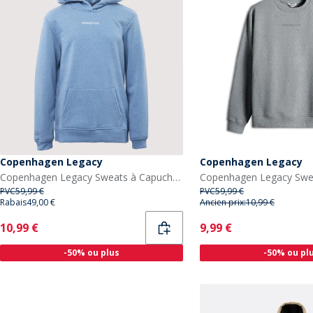
Copenhagen Legacy
Copenhagen Legacy
Copenhagen Legacy Sweats à Capuche Bleu
PVC
59,99 €
PVC
59,99 €
Rabais
49,00 €
Ancien prix:
10,99 €
Current
Current
10,99 €
9,99 €
-50% ou plus
-50% ou pl