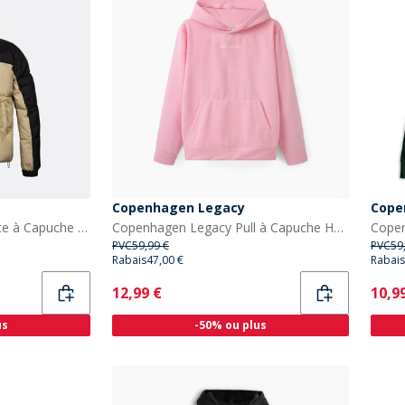
Copenhagen Legacy
Cope
Copenhagen Legacy Veste à Capuche Homme Kaki/Noir
Copenhagen Legacy Pull à Capuche Homme Rose
PVC
59,99 €
PVC
59
Rabais
47,00 €
Rabais
Current
Curr
12,99 €
10,9
us
-50% ou plus