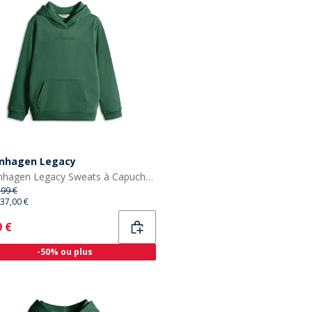
nhagen Legacy
Copenhagen Legacy Sweats à Capuche Enfants Vert
,99 €
37,00 €
ent
9 €
-50% ou plus