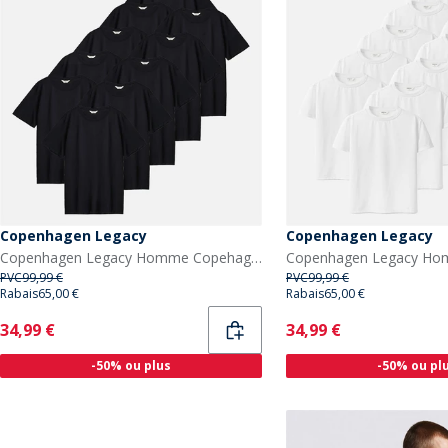
Copenhagen Legacy
Copenhagen Legacy
Copenhagen Legacy Homme Copehagen Legacy Dix Paquets T-shirts Noir
PVC
99,99 €
PVC
99,99 €
Rabais
65,00 €
Rabais
65,00 €
Current
Current
34,99 €
34,99 €
-50% ou plus
-50% ou pl