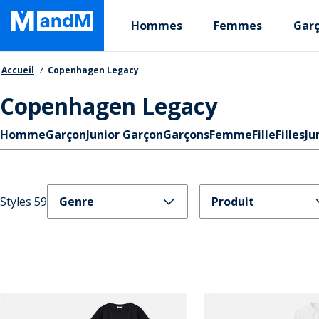
Skip
Primary departments
to
Hommes
Femmes
Gar
main
content
Fil d'Ariane
Accueil
Copenhagen Legacy
Copenhagen Legacy
Liens rapides
Homme
Garçon
Junior Garçon
Garçons
Femme
Fille
Filles
Ju
Styles 59
Genre
Produit