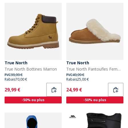
True North
True North
True North Bottines Marron
True North Pantoufles Femme en Peau de Mouton Marron
PVC
99,99 €
PVC
49,99 €
Rabais
70,00 €
Rabais
25,00 €
Current
Current
29,99 €
24,99 €
-50% ou plus
-50% ou plus