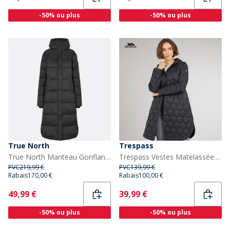
-50% ou plus
-50% ou plus
True North
Trespass
True North Manteau Gonflant Iza Femme Noir
Trespass Vestes Matelassées Gabi Femme Noir
PVC
219,99 €
PVC
139,99 €
Rabais
170,00 €
Rabais
100,00 €
Current
Current
49,99 €
39,99 €
-50% ou plus
-50% ou plus