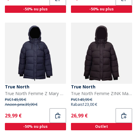
-50% ou plus
-50% ou plus
True North
True North
True North Femme Z Mary Doudoune Ink
True North Femme ZINK Mary Puffer Noir
PVC
149,99 €
PVC
149,99 €
Ancien prix:
39,99 €
Rabais
123,00 €
Current
Current
29,99 €
26,99 €
-50% ou plus
Outlet