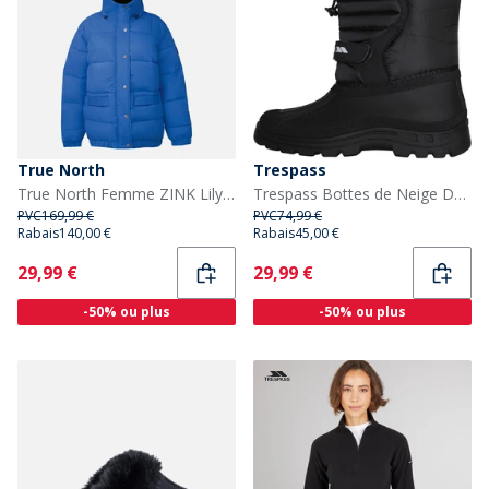
True North
Trespass
True North Femme ZINK Lily Doudoune Bleu
Trespass Bottes de Neige Dodo Femme Noir
PVC
169,99 €
PVC
74,99 €
Rabais
140,00 €
Rabais
45,00 €
Current
Current
29,99 €
29,99 €
-50% ou plus
-50% ou plus