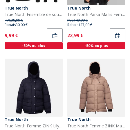
True North
True North
True North Ensemble de sous-vêtements Noir homme
True North Parka Majlis Femme Noir
PVC
39,99 €
PVC
149,99 €
Rabais
30,00 €
Rabais
127,00 €
Current
Current
9,99 €
22,99 €
-50% ou plus
-50% ou plus
True North
True North
True North Femme ZINK Lily Doudoune Noir
True North Femme ZINK Mary Puffer Walnut