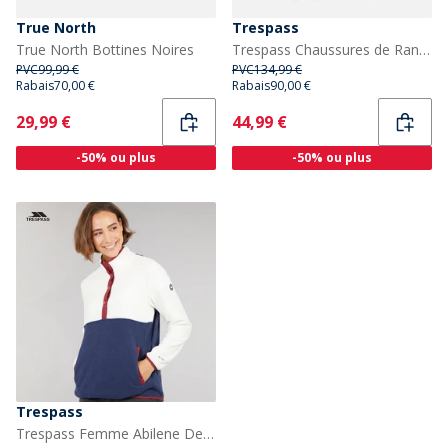
True North
Trespass
True North Bottines Noires
Trespass Chaussures de Randonnée Mitzi Waterproof Femme Anthracite Foncé
PVC
99,99 €
PVC
134,99 €
Rabais
70,00 €
Rabais
90,00 €
Current
Current
29,99 €
44,99 €
-50% ou plus
-50% ou plus
Trespass
Trespass Femme Abilene Demi Bouton Polaire Fantôme