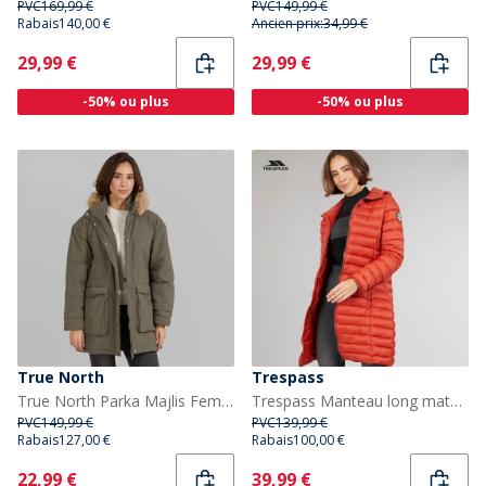
PVC
169,99 €
PVC
149,99 €
Rabais
140,00 €
Ancien prix:
34,99 €
Current
Current
29,99 €
29,99 €
-50% ou plus
-50% ou plus
True North
Trespass
True North Parka Majlis Femme Vert Armée
Trespass Manteau long matelassé à Capuche Briarlea Femme Burnt Orange
PVC
149,99 €
PVC
139,99 €
Rabais
127,00 €
Rabais
100,00 €
Current
Current
22,99 €
39,99 €