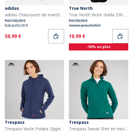
adidas
True North
adidas Chaussures de marche Terrex AX4 Femme Grey Six/Preloved Fig/Core Black
True North Veste Hulda ZINK Femme Noir
PVC
109,99 €
PVC
99,99 €
Rabais
50,00 €
Ancien prix:
29,99 €
Current
Current
59,99 €
19,99 €
-50% ou plus
Trespass
Trespass
Trespass Veste Polaire Zippée à Capuche de Marathon Femme Marine/Rose
Trespass Sweat-Shirt en micro-Polaire zippé Femme Teal