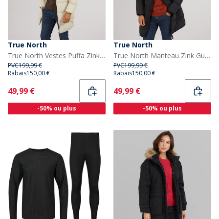
True North
True North
True North Vestes Puffa Zink Gunilla Femme Marron
True North Manteau Zink Gunilla Noir Femme
PVC
199,99 €
PVC
199,99 €
Rabais
150,00 €
Rabais
150,00 €
Current
Current
49,99 €
49,99 €
-50% ou plus
-50% ou plus