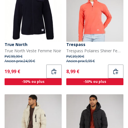
True North
Trespass
True North Veste Femme Noir
Trespass Polaires Shiner Femme Orange
PVC
99,99 €
PVC
39,99 €
Ancien prix:
24,99 €
Ancien prix:
9,99 €
Current
Current
19,99 €
8,99 €
-50% ou plus
-50% ou plus