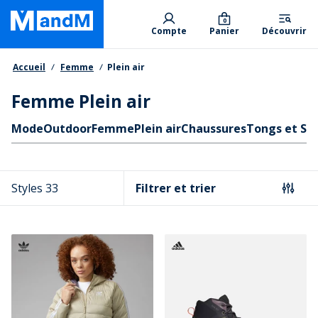
Skip
Primary departments
to
0
Compte
Panier
Découvrir
main
content
Fil d'Ariane
Accueil
Femme
Plein air
Femme Plein air
Liens rapides
Mode
Outdoor
Femme
Plein air
Chaussures
Tongs et Sa
Styles 33
Filtrer et trier