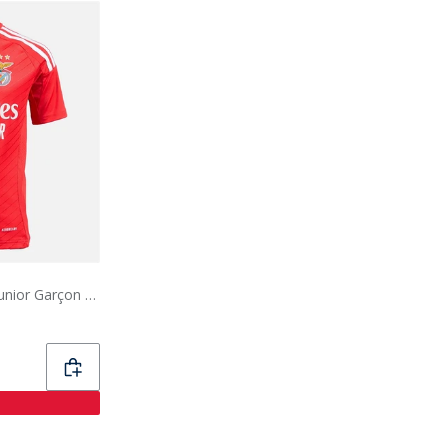
adidas Maillot Domicile Junior Garçon SLB Benfica 24/25 Benfica Red