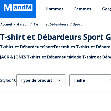
Skip
Primary departments
to
Hommes
Femmes
Gar
main
content
Fil d'Ariane
Accueil
Garçon
T-shirt et Débardeurs
Sport
T-shirt et Débardeurs Sport 
Liens rapides
T-shirt et Débardeurs
Sport
Ensembles T-shirt et Débard
JACK & JONES T-shirt et Débardeurs
Mode T-shirt et Déb
Styles 10
Type de produit
Taille