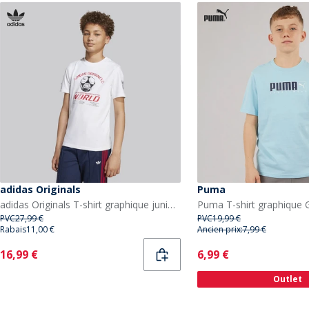
adidas Originals
Puma
adidas Originals T-shirt graphique junior Garçon Blanc
Puma T-shirt graphique
PVC
27,99 €
PVC
19,99 €
Rabais
11,00 €
Ancien prix:
7,99 €
Current
Current
16,99 €
6,99 €
Outlet