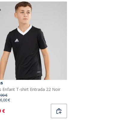
as
s Enfant T-shirt Entrada 22 Noir
,99 €
6,00 €
ent
9 €