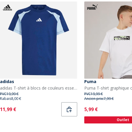
adidas
Puma
adidas T-shirt à blocs de couleurs essentiels saisonniers juniors Garçon Dark Blue/Glow Blue/Blanc
PVC
19,99 €
PVC
19,99 €
Rabais
8,00 €
Ancien prix:
7,99 €
Current
Current
11,99 €
5,99 €
Outlet