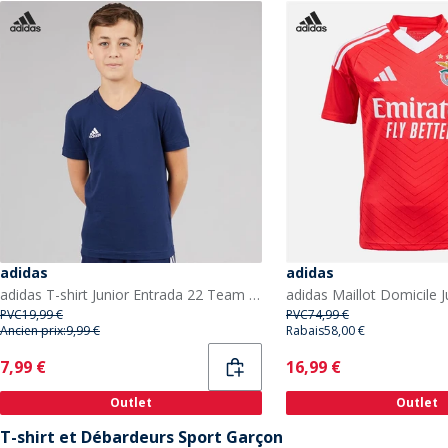
adidas
adidas
adidas T-shirt Junior Entrada 22 Team Navy Blue
PVC
19,99 €
PVC
74,99 €
Ancien prix:
9,99 €
Rabais
58,00 €
Current
Current
7,99 €
16,99 €
Outlet
Outlet
T-shirt et Débardeurs Sport Garçon