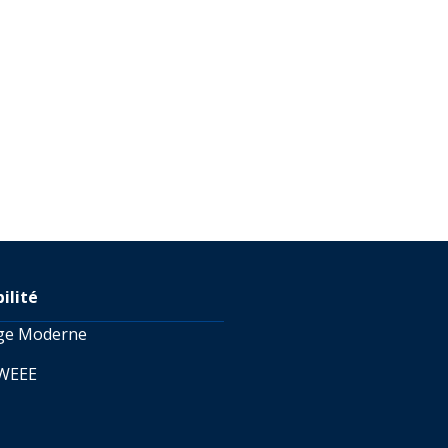
ilité
age Moderne
 WEEE