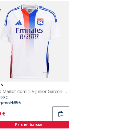
as
adidas Maillot domicile Junior Garçon OL Olympique Lyon 24/25 Blanc
,99 €
 prix:
24,99 €
ent
9 €
Prix en baisse