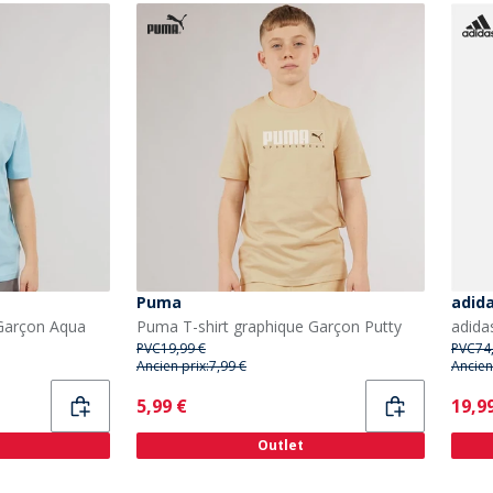
Puma
adid
 Garçon Aqua
Puma T-shirt graphique Garçon Putty
PVC
19,99 €
PVC
74
Ancien prix:
7,99 €
Ancien
Current
Curr
5,99 €
19,9
Outlet