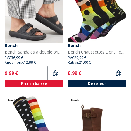
Bench
Bench
Bench Sandales à double bride Femme Ibbette Noir
Bench Chaussettes Dorit Femme 5 paires Noir/Multicolore
PVC
36,99 €
PVC
29,99 €
Ancien prix:
12,99 €
Rabais
21,00 €
Current
Current
9,99 €
8,99 €
Prix en baisse
De retour