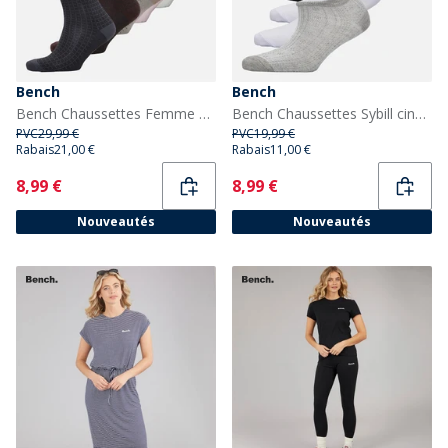
Bench
Bench
Bench Chaussettes Femme Kerstan lot de 5 Mixed
Bench Chaussettes Sybill cinq paires Femme Mixed
PVC
29,99 €
PVC
19,99 €
Rabais
21,00 €
Rabais
11,00 €
Current
Current
8,99 €
8,99 €
Nouveautés
Nouveautés