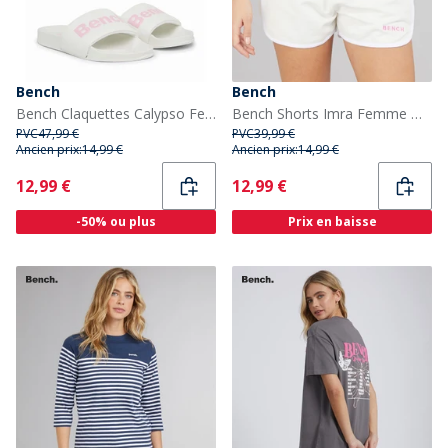
Bench
Bench
Bench Claquettes Calypso Femme Blanc/Rose
Bench Shorts Imra Femme Winter White
PVC
47,99 €
PVC
39,99 €
Ancien prix:
14,99 €
Ancien prix:
14,99 €
Current
Current
12,99 €
12,99 €
-50% ou plus
Prix en baisse