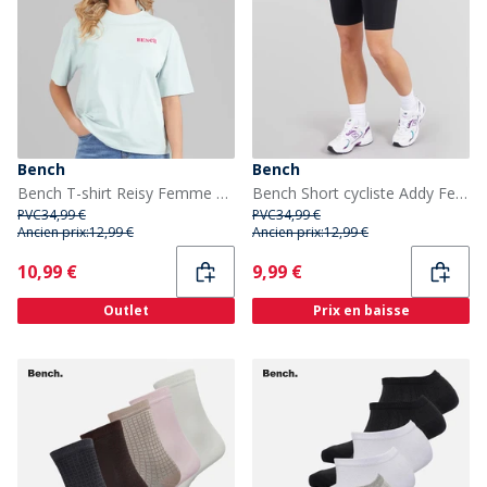
Bench
Bench
Bench T-shirt Reisy Femme Baby Blue
Bench Short cycliste Addy Femme Noir
PVC
34,99 €
PVC
34,99 €
Ancien prix:
12,99 €
Ancien prix:
12,99 €
Current
Current
10,99 €
9,99 €
Outlet
Prix en baisse