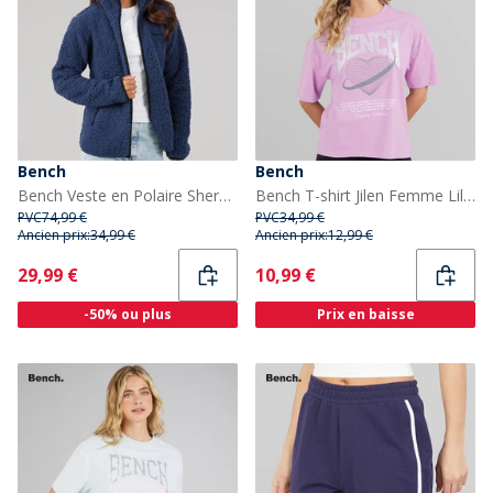
Bench
Bench
Bench Veste en Polaire Sherpa Femme marine
Bench T-shirt Jilen Femme Lilac Breeze
PVC
74,99 €
PVC
34,99 €
Ancien prix:
34,99 €
Ancien prix:
12,99 €
Current
Current
29,99 €
10,99 €
-50% ou plus
Prix en baisse