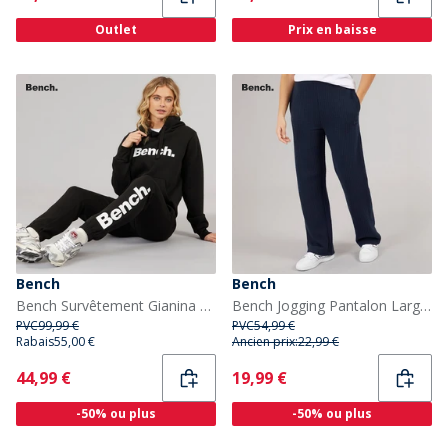
Outlet
Prix en baisse
Bench
Bench
Bench Survêtement Gianina Femme Noir
Bench Jogging Pantalon Large Large Femme Marine
PVC
99,99 €
PVC
54,99 €
Rabais
55,00 €
Ancien prix:
22,99 €
Current
Current
44,99 €
19,99 €
-50% ou plus
-50% ou plus