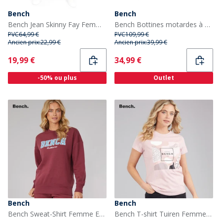
Bench
Bench
Bench Jean Skinny Fay Femme Denim Foncé
Bench Bottines motardes à boucle Tatton Femme Noir
PVC
64,99 €
PVC
109,99 €
Ancien prix:
22,99 €
Ancien prix:
39,99 €
Current
Current
19,99 €
34,99 €
-50% ou plus
Outlet
Bench
Bench
Bench Sweat-Shirt Femme Ercie Bourgogne
Bench T-shirt Tuiren Femme rose Clair