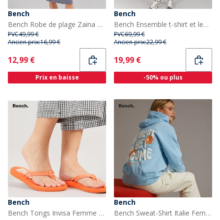
Bench
Bench
Bench Robe de plage Zaina Femme rayée Marine/blanc
Bench Ensemble t-shirt et legging Samira Femme Noir
PVC
49,99 €
PVC
69,99 €
Ancien prix:
16,99 €
Ancien prix:
22,99 €
Current
Current
12,99 €
19,99 €
Prix en baisse
-50% ou plus
Bench
Bench
Bench Tongs Invisa Femme Coral
Bench Sweat-Shirt Italie Femme Bleu Clair