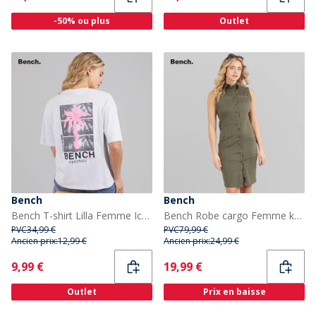
-50% ou plus
Outlet
Bench
Bench
Bench T-shirt Lilla Femme Ice Grey Marl
Bench Robe cargo Femme kaki
PVC
34,99 €
PVC
79,99 €
Ancien prix:
12,99 €
Ancien prix:
24,99 €
Current
Current
9,99 €
19,99 €
Outlet
Prix en baisse