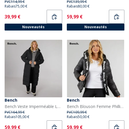
PVC
114,99 €
PVC
139,99 €
Rabais
75,00 €
Rabais
80,00 €
Current
Current
39,99 €
59,99 €
Nouveautés
Nouveautés
Bench
Bench
Bench Veste Imperméable Longue Elli Femme Noir
Bench Blouson Femme Phillipa Puffer Noir
PVC
164,99 €
PVC
109,99 €
Rabais
105,00 €
Rabais
50,00 €
Current
Current
59,99 €
59,99 €