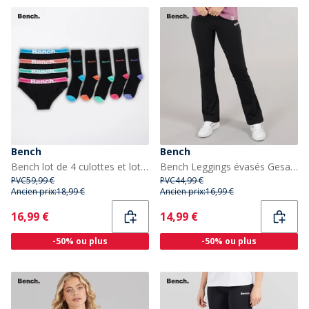
Bench
Bench
Bench lot de 4 culottes et lot de 5 chaussettes Femme Siffrala Noir
Bench Leggings évasés Gesa Femme Noir
PVC
59,99 €
PVC
44,99 €
Ancien prix:
18,99 €
Ancien prix:
16,99 €
Current
Current
16,99 €
14,99 €
-50% ou plus
-50% ou plus