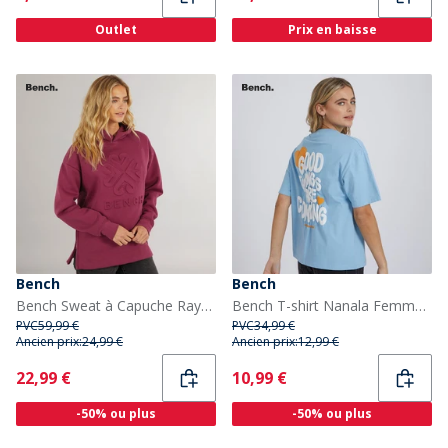
Outlet
Prix en baisse
Bench
Bench
Bench Sweat à Capuche Rayra Femme Berry
Bench T-shirt Nanala Femme Bleu vif
PVC
59,99 €
PVC
34,99 €
Ancien prix:
24,99 €
Ancien prix:
12,99 €
Current
Current
22,99 €
10,99 €
-50% ou plus
-50% ou plus