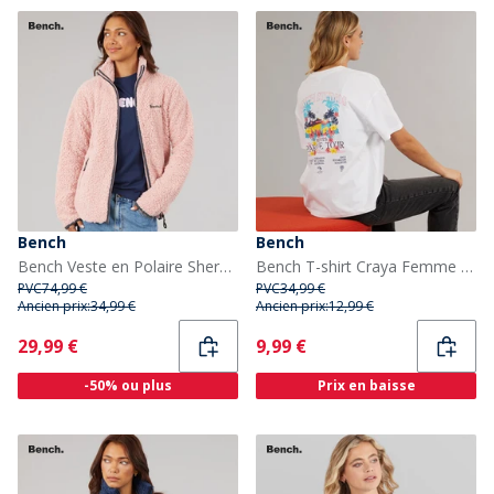
Bench
Bench
Bench Veste en Polaire Sherpa Femme Rose
Bench T-shirt Craya Femme Blanc
PVC
74,99 €
PVC
34,99 €
Ancien prix:
34,99 €
Ancien prix:
12,99 €
Current
Current
29,99 €
9,99 €
-50% ou plus
Prix en baisse