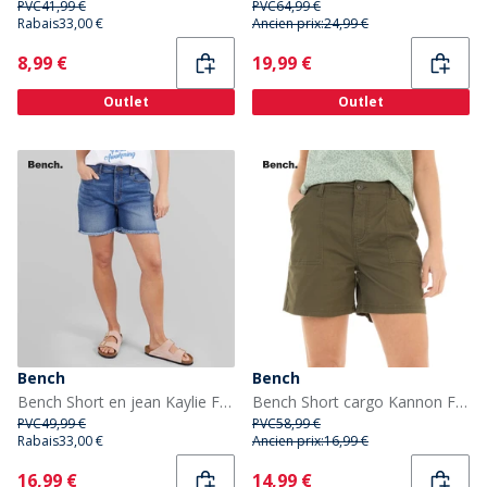
PVC
41,99 €
PVC
64,99 €
Rabais
33,00 €
Ancien prix:
24,99 €
Current
Current
8,99 €
19,99 €
Outlet
Outlet
Bench
Bench
Bench Short en jean Kaylie Femme Bleu moyen
Bench Short cargo Kannon Femme kaki
PVC
49,99 €
PVC
58,99 €
Rabais
33,00 €
Ancien prix:
16,99 €
Current
Current
16,99 €
14,99 €