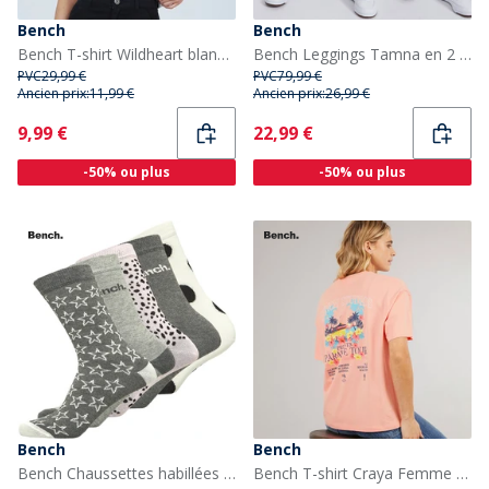
Bench
Bench
Bench T-shirt Wildheart blanc femme
Bench Leggings Tamna en 2 pièces Noir/Charbon Femme
PVC
29,99 €
PVC
79,99 €
Ancien prix:
11,99 €
Ancien prix:
26,99 €
Current
Current
9,99 €
22,99 €
-50% ou plus
-50% ou plus
Bench
Bench
Bench Chaussettes habillées Berenice, lot de 5, multicolores Femme
Bench T-shirt Craya Femme Pink Coral