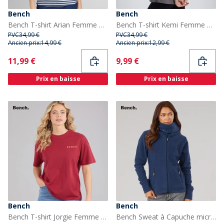
Bench
Bench
Bench T-shirt Arian Femme Marine
Bench T-shirt Kemi Femme anthracite
PVC
34,99 €
PVC
34,99 €
Ancien prix:
14,99 €
Ancien prix:
12,99 €
Current
Current
11,99 €
9,99 €
Prix en baisse
Prix en baisse
Bench
Bench
Bench T-shirt Jorgie Femme Cranberry Juice
Bench Sweat à Capuche micropolaire Femme col cheminée Bleu Marine