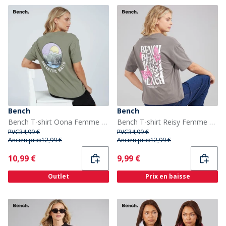
Bench
Bench
Bench T-shirt Oona Femme kaki cendré
Bench T-shirt Reisy Femme Charcoal
PVC
34,99 €
PVC
34,99 €
Ancien prix:
12,99 €
Ancien prix:
12,99 €
Current
Current
10,99 €
9,99 €
Outlet
Prix en baisse