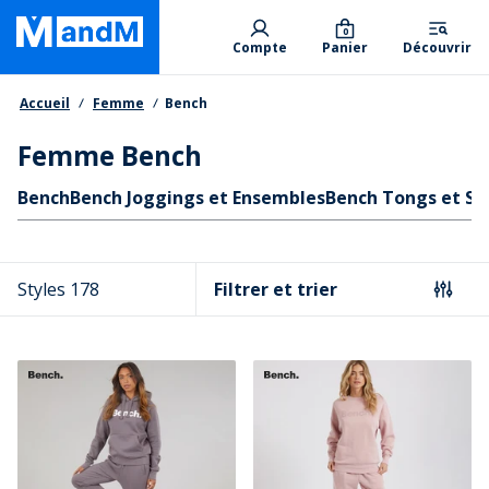
Skip
Primary departments
to
0
Compte
Panier
Découvrir
main
content
Fil d'Ariane
Accueil
Femme
Bench
Femme Bench
Liens rapides
Bench
Bench Joggings et Ensembles
Bench Tongs et Sa
Styles 178
Filtrer et trier