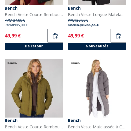
Bench
Bench
Bench Veste Courte Rembourrée Atha Femme Noir
Bench Veste Longue Matelassée à Capuche Eloraina Femme Noir
PVC
134,99 €
PVC
139,99 €
Rabais
85,00 €
Ancien prix:
59,99 €
Current
Current
49,99 €
49,99 €
De retour
Nouveautés
Bench
Bench
Bench Veste Courte Rembourrée Willah Femme Olive Foncé
Bench Veste Matelassée à Capuche Longue Eloraina femme, anthracite