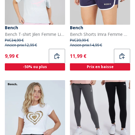
Bench
Bench
Bench T-shirt Jilen Femme Light Blue
Bench Shorts Imra Femme Deep Navy
PVC
34,99 €
PVC
39,99 €
Ancien prix:
12,99 €
Ancien prix:
14,99 €
Current
Current
9,99 €
11,99 €
-50% ou plus
Prix en baisse