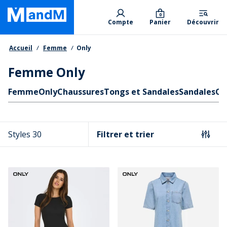
Skip
Primary departments
to
0
Compte
Panier
Découvrir
main
content
Fil d'Ariane
Accueil
Femme
Only
Femme Only
Liens rapides
Femme
Only
Chaussures
Tongs et Sandales
Sandales
Cr
Styles 30
Filtrer et trier