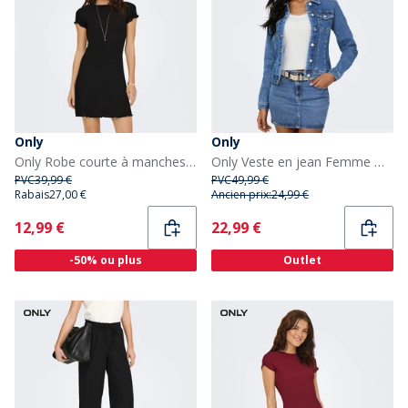
Only
Only
Only Robe courte à manches courtes Femme Noir
Only Veste en jean Femme Medium Blue Denim
PVC
39,99 €
PVC
49,99 €
Rabais
27,00 €
Ancien prix:
24,99 €
Current
Current
12,99 €
22,99 €
-50% ou plus
Outlet