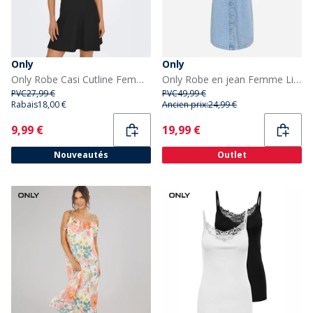
Only
Only
Only Robe Casi Cutline Femme Noir
Only Robe en jean Femme Light Blue Denim
PVC
27,99 €
PVC
49,99 €
Rabais
18,00 €
Ancien prix:
24,99 €
Current
Current
9,99 €
19,99 €
Nouveautés
Outlet