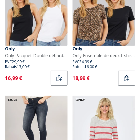
Only
Only
Only Pacquet Double débardeurs Femme Bright White
Only Ensemble de deux t-shirts Femme Noir
PVC
29,99 €
PVC
34,99 €
Rabais
13,00 €
Rabais
16,00 €
Current
Current
16,99 €
18,99 €