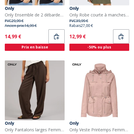
Only
Only
Only Ensemble de 2 débardeurs noirs Femme
Only Robe courte à manches courtes Femme Mermaid
PVC
29,99 €
PVC
39,99 €
Ancien prix:
16,99 €
Rabais
27,00 €
Current
Current
14,99 €
12,99 €
Prix en baisse
-50% ou plus
Only
Only
Only Pantalons larges Femme Chocolate Brown
Only Veste Printemps Femme Rose Smoke