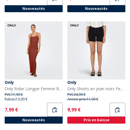
Nouveautés
Nouveautés
Only
Only
Only Robe Longue Femme Brun roux
Only Shorts en jean noirs Femme
PVC
17,99 €
PVC
34,99 €
Rabais
10,00 €
Ancien prix:
11,99 €
Current
Current
7,99 €
9,99 €
Nouveautés
Prix en baisse