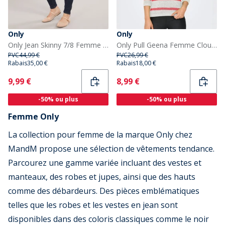
Only
Only
Only Jean Skinny 7/8 Femme Kendell Denim Bleu Foncé
Only Pull Geena Femme Cloud Dancer
PVC
44,99 €
PVC
26,99 €
Rabais
35,00 €
Rabais
18,00 €
Current
Current
9,99 €
8,99 €
-50% ou plus
-50% ou plus
Femme Only
La collection pour femme de la marque Only chez
MandM propose une sélection de vêtements tendance.
Parcourez une gamme variée incluant des vestes et
manteaux, des robes et jupes, ainsi que des hauts
comme des débardeurs. Des pièces emblématiques
telles que les robes et les vestes en jean sont
disponibles dans des coloris classiques comme le noir