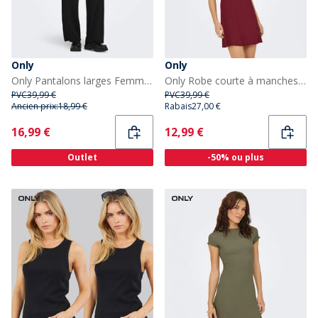
Only
Only
Only Pantalons larges Femme Noir
Only Robe courte à manches courtes Femme Ruby Wine
PVC
39,99 €
PVC
39,99 €
Ancien prix:
18,99 €
Rabais
27,00 €
Current
Current
16,99 €
12,99 €
Outlet
-50% ou plus