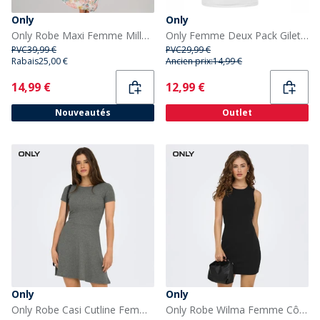
Only
Only
Only Robe Maxi Femme Milla à Bretelles Cloud Dancer Big Flowers
Only Femme Deux Pack Gilets / Blanc Noir
PVC
39,99 €
PVC
29,99 €
Rabais
25,00 €
Ancien prix:
14,99 €
Current
Current
14,99 €
12,99 €
Nouveautés
Outlet
Only
Only
Only Robe Casi Cutline Femme Gris castor
Only Robe Wilma Femme Côtelette Noir