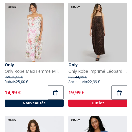
Only
Only
Only Robe Maxi Femme Milla à Bretelles Cloud Dancer
Only Robe Imprimé Léopard Femme Noir
PVC
39,99 €
PVC
44,99 €
Rabais
25,00 €
Ancien prix:
22,99 €
Current
Current
14,99 €
19,99 €
Nouveautés
Outlet