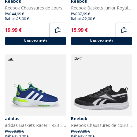
Reebok
Reebok
Reebok Chaussures de course neutres Junior Road Strider Athletic Blue/Warped Blue/Acid Yellow
Reebok Baskets Junior Royal Prime 2.0 Noir/Blanc/Optimum Blue
PVC
44,99 €
PVC
37,99 €
Rabais
25,00 €
Rabais
22,00 €
Current
Current
19,99 €
15,99 €
Nouveautés
Nouveautés
adidas
Reebok
adidas Baskets Racer TR23 Enfant Royal Blue/Footwear White/Lucid Lime
Reebok Chaussures de course neutres Junior Rush Runner 5 Noir/Noir/Blanc
PVC
59,99 €
PVC
37,99 €
Rabais
30,00 €
Rabais
22,00 €