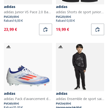
adidas
adidas
adidas Junior VS Pace 2.0 Baskets Pink Fusion/Cloud White/Clear Pink
adidas Shorts de sport junior NZR All Blacks Nouvelle-Zélande All Black/Pure Teal
PVC
39,99 €
PVC
29,99 €
Rabais
16,00 €
Rabais
10,00 €
Current
Current
23,99 €
19,99 €
adidas
adidas
adidas Pack d'avancement de ligue Junior F50 FG/MG chaussures de football terrain ferme/multi-surfaces Cloud White/Solar Red/Lucid Blue
adidas Ensemble de sport saisonnier Enfant camouflage Noir/Carbon
PVC
69,99 €
PVC
54,99 €
Rabais
35,00 €
Ancien prix:
34,99 €