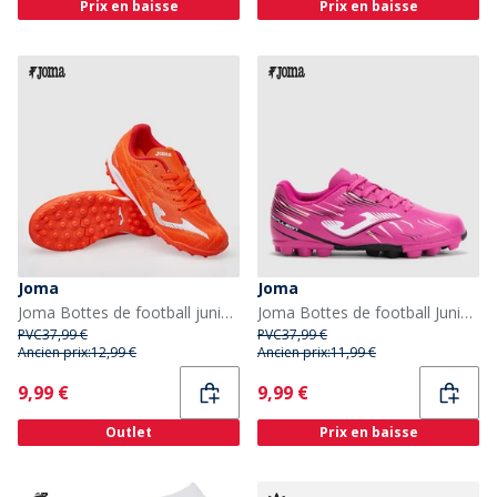
Prix en baisse
Prix en baisse
Joma
Joma
Joma Bottes de football junior Evolution 25 TF terrain synthétique Fluoro Orange
Joma Bottes de football Junior Propulsion 25 HG terrain dur Fuchsia
PVC
37,99 €
PVC
37,99 €
Ancien prix:
12,99 €
Ancien prix:
11,99 €
Current
Current
9,99 €
9,99 €
Outlet
Prix en baisse