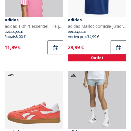
adidas
adidas
adidas T-shirt essentiel Fille junior Pink Fusion/Blanc
adidas Maillot domicile Junior FFR France Rugby 24/25 Dark Blue
PVC
19,99 €
PVC
74,99 €
Rabais
8,00 €
Ancien prix:
34,99 €
Current
Current
11,99 €
29,99 €
Outlet