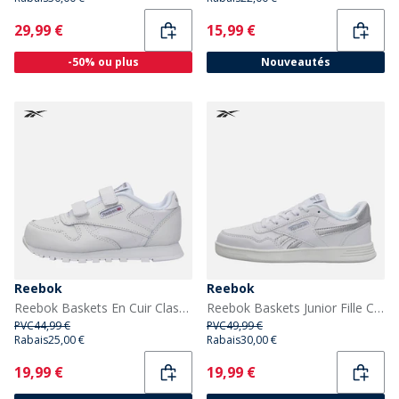
Current
Current
29,99 €
15,99 €
-50% ou plus
Nouveautés
Reebok
Reebok
Reebok Baskets En Cuir Classiques Pour Tout-Petits 2V Blanc/Carbon/Vector Blue
Reebok Baskets Junior Fille Court Advance Blanc/Blanc/Silver Metallic
PVC
44,99 €
PVC
49,99 €
Rabais
25,00 €
Rabais
30,00 €
Current
Current
19,99 €
19,99 €