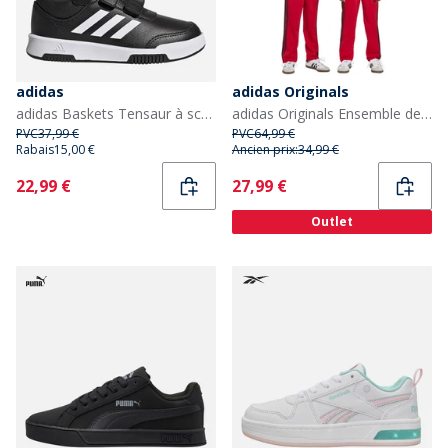
adidas
adidas Originals
adidas Baskets Tensaur à scratch Enfant Core Black/Cloud White/Core Black
adidas Originals Ensemble de Survêtement Trefoil Firebird Enfant Better Scarlet/Noir
PVC
37,99 €
PVC
64,99 €
Rabais
15,00 €
Ancien prix:
34,99 €
Current
Current
22,99 €
27,99 €
Outlet