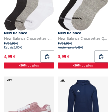
New Balance
New Balance
New Balance Chaussettes de sport matelassées junior - lot de 3 - Multicolore
New Balance Chaussettes Quarter Enfants Multicolore
PVC
9,99 €
PVC
8,99 €
Rabais
5,00 €
Ancien prix:
4,49 €
Current
Current
4,99 €
3,99 €
-50% ou plus
-50% ou plus