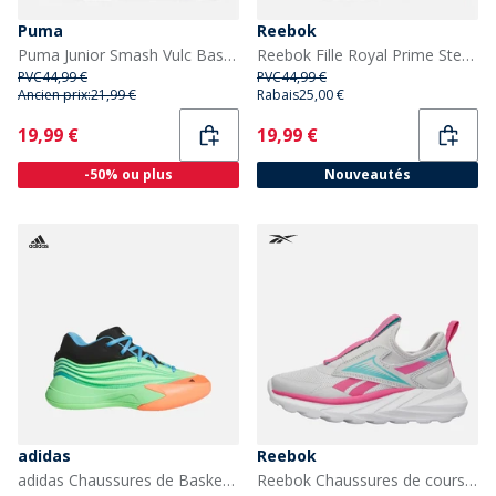
Puma
Reebok
Puma Junior Smash Vulc Baskets Noir/Gris
Reebok Fille Royal Prime Step N Flash Baskets Blanc/Frosted Berry/Glitch Aqua
PVC
44,99 €
PVC
44,99 €
Ancien prix:
21,99 €
Rabais
25,00 €
Current
Current
19,99 €
19,99 €
-50% ou plus
Nouveautés
adidas
Reebok
adidas Chaussures de Basketball Dame X Enfant Lime Burgundy/Signal Coral/Blue Burst
Reebok Chaussures de course neutres Lite Spinner Fille Mist Grey/True Pink/Aqua