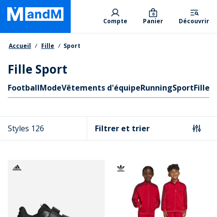
Skip
Primary departments
to
0
Compte
Panier
Découvrir
main
content
Fil d'Ariane
Accueil
Fille
Sport
Fille Sport
Liens rapides
Football
Mode
Vêtements d'équipe
Running
Sport
Fille
S
Styles 126
Filtrer et trier