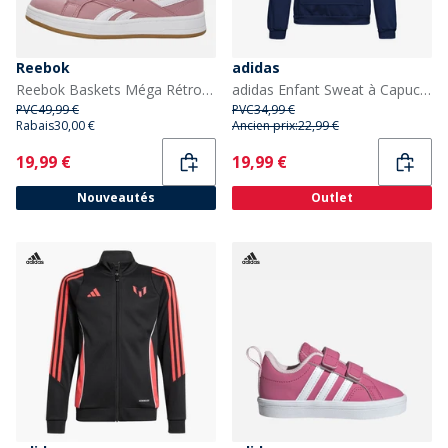
Reebok
adidas
Reebok Baskets Méga Rétro Junior Fille Dusty Rose/Blanc/Gum
adidas Enfant Sweat à Capuche Entrada 22 Team Navy Blue
PVC
49,99 €
PVC
34,99 €
Rabais
30,00 €
Ancien prix:
22,99 €
Current
Current
19,99 €
19,99 €
Nouveautés
Outlet