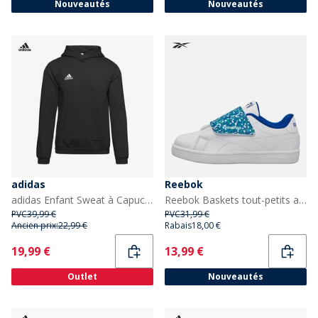
Nouveautés
Nouveautés
adidas
Reebok
adidas Enfant Sweat à Capuche Entrada 22 Noir
Reebok Baskets tout-petits avec fermeture scratch style tribunal Blanc/Vector Blue/Vector Blue
PVC
39,99 €
PVC
31,99 €
Ancien prix:
22,99 €
Rabais
18,00 €
Current
Current
19,99 €
13,99 €
Outlet
Nouveautés