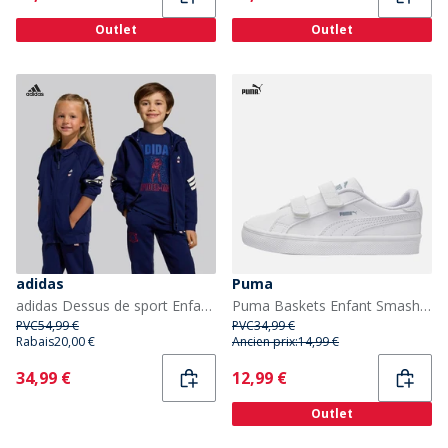
Outlet
Outlet
adidas
Puma
adidas Dessus de sport Enfant X Marvel Spider-Man Dark Blue/Off White
Puma Baskets Enfant Smash Vulc Blanc/Quarry
PVC
54,99 €
PVC
34,99 €
Rabais
20,00 €
Ancien prix:
14,99 €
Current
Current
34,99 €
12,99 €
Outlet