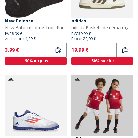
New Balance
adidas
New Balance lot de Trois Paires de Chaussettes Invisibles Junior Noir
adidas Baskets de démarrage Enfant Chalk White/Olive Strata/Charcoal
PVC
8,99 €
PVC
39,99 €
Ancien prix:
4,99 €
Rabais
20,00 €
Current
Current
3,99 €
19,99 €
-50% ou plus
-50% ou plus