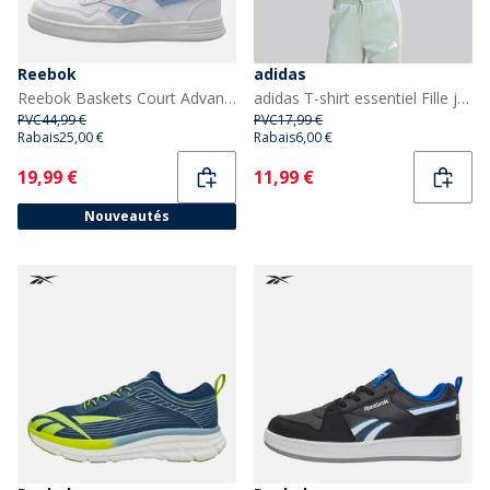
Reebok
adidas
Reebok Baskets Court Advance Fille Blanc/Y2K Blue/Bleached Yellow
adidas T-shirt essentiel Fille junior Wonder Sage/Blanc
PVC
44,99 €
PVC
17,99 €
Rabais
25,00 €
Rabais
6,00 €
Current
Current
19,99 €
11,99 €
Nouveautés