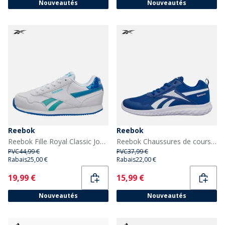
Nouveautés
Nouveautés
Reebok
Reebok
Reebok Fille Royal Classic Jog 3.0 Baskets Blanc/Aqua/Optimum Blue
Reebok Chaussures de course neutres Junior Rush Runner 5 Vector Blue/Vector Blue/Blanc
PVC
44,99 €
PVC
37,99 €
Rabais
25,00 €
Rabais
22,00 €
Current
Current
19,99 €
15,99 €
Nouveautés
Nouveautés