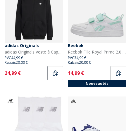
adidas Originals
Reebok
adidas Originals Veste à Capuche zippée intégrale Junior Trefoil coupe ample Noir
Reebok Fille Royal Prime 2.0 Deux Sangles Velcro Baskets Blanc/Blanc/Glitch Aqua
PVC
44,99 €
PVC
34,99 €
Rabais
20,00 €
Rabais
20,00 €
Current
Current
24,99 €
14,99 €
Nouveautés