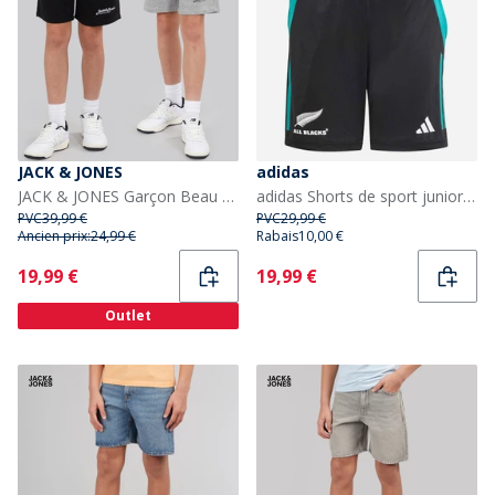
JACK & JONES
adidas
JACK & JONES Garçon Beau Pacquet Double shorts Noir
adidas Shorts de sport junior NZR All Blacks Nouvelle-Zélande All Black/Pure Teal
PVC
39,99 €
PVC
29,99 €
Ancien prix:
24,99 €
Rabais
10,00 €
Current
Current
19,99 €
19,99 €
Outlet