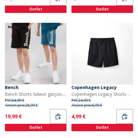
Outlet
Outlet
Bench
Copenhagen Legacy
Bench Shorts Selwor garçon, Pacquet Double, Bleu sarcelle/Noir
Copenhagen Legacy Shorts de Survêtement Garçon Anthracite
PVC
64,99 €
PVC
24,99 €
Ancien prix:
26,99 €
Ancien prix:
6,99 €
Current
Current
19,99 €
4,99 €
Outlet
Outlet