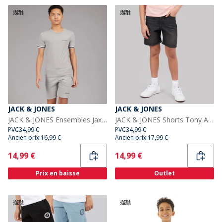
JACK & JONES
JACK & JONES
JACK & JONES Ensembles Jaxon Garçon Gris
JACK & JONES Shorts Tony AKM 310 Garçon Black Denim
PVC
34,99 €
PVC
34,99 €
Ancien prix:
16,99 €
Ancien prix:
17,99 €
Current
Current
14,99 €
14,99 €
Prix en baisse
Outlet