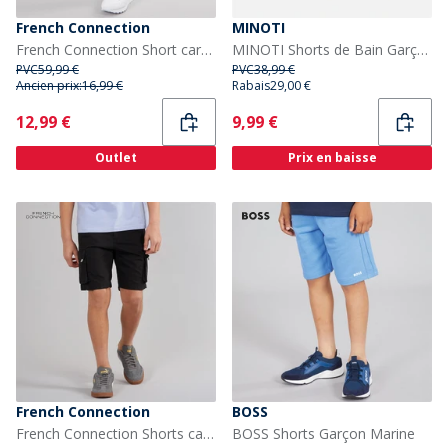
French Connection
MINOTI
French Connection Short cargo Garçon sable/Noir
MINOTI Shorts de Bain Garçon Multicolore
PVC
59,99 €
PVC
38,99 €
Ancien prix:
16,99 €
Rabais
29,00 €
Current
Current
12,99 €
9,99 €
Outlet
Prix en baisse
French Connection
BOSS
French Connection Shorts cargo Vault Garçon Noir
BOSS Shorts Garçon Marine