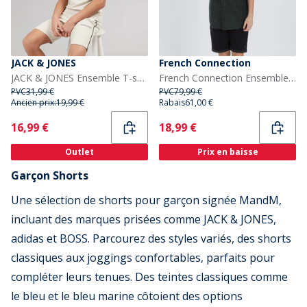
JACK & JONES
French Connection
JACK & JONES Ensemble T-shirt et short Kai Garçon Moonbeam
French Connection Ensembles Edenfield Garçon Multicolore
PVC
31,99 €
PVC
79,99 €
Ancien prix:
19,99 €
Rabais
61,00 €
Current
Current
16,99 €
18,99 €
Outlet
Prix en baisse
Garçon Shorts
Une sélection de shorts pour garçon signée MandM,
incluant des marques prisées comme JACK & JONES,
adidas et BOSS. Parcourez des styles variés, des shorts
classiques aux joggings confortables, parfaits pour
compléter leurs tenues. Des teintes classiques comme
le bleu et le bleu marine côtoient des options