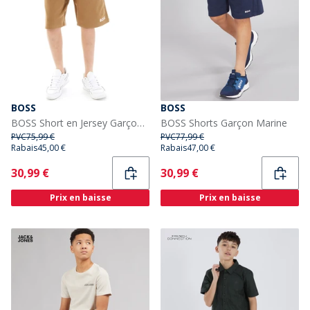
BOSS
BOSS
BOSS Short en Jersey Garçon Marron
BOSS Shorts Garçon Marine
PVC
75,99 €
PVC
77,99 €
Rabais
45,00 €
Rabais
47,00 €
Current
Current
30,99 €
30,99 €
Prix en baisse
Prix en baisse