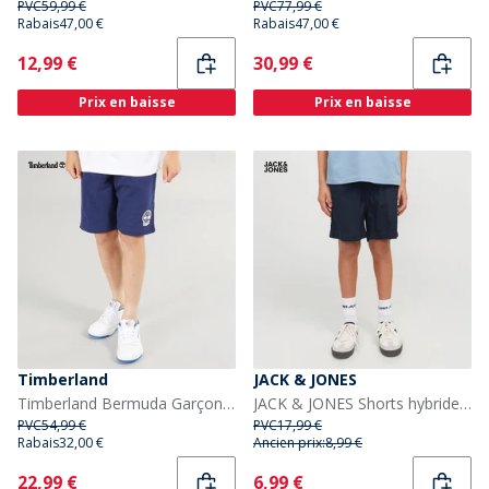
PVC
59,99 €
PVC
77,99 €
Rabais
47,00 €
Rabais
47,00 €
Current
Current
12,99 €
30,99 €
Prix en baisse
Prix en baisse
Timberland
JACK & JONES
Timberland Bermuda Garçon Bleu Moyen Âge
JACK & JONES Shorts hybrides Jaiden Campaign Garçon Bleu Marine Foncé
PVC
54,99 €
PVC
17,99 €
Rabais
32,00 €
Ancien prix:
8,99 €
Current
Current
22,99 €
6,99 €