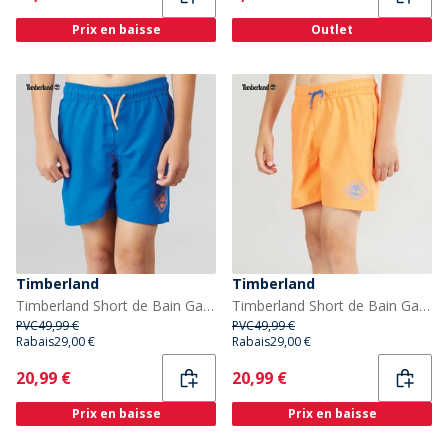
Prix en baisse
Outlet
Timberland
Timberland
Timberland Short de Bain Garçon Oceania
Timberland Short de Bain Garçon Nectarine
PVC
49,99 €
PVC
49,99 €
Rabais
29,00 €
Rabais
29,00 €
Current
Current
20,99 €
20,99 €
Prix en baisse
Prix en baisse