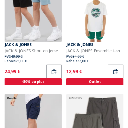
JACK & JONES
JACK & JONES
JACK & JONES Short en Jersey Theo Garçon Noir
JACK & JONES Ensemble t-shirt et short camouflage Jjpete Garçon Storm
PVC
49,99 €
PVC
34,99 €
Rabais
25,00 €
Rabais
22,00 €
Current
Current
24,99 €
12,99 €
-50% ou plus
Outlet