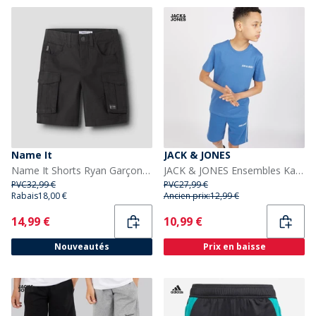
Name It
JACK & JONES
Name It Shorts Ryan Garçon Black Oyster
JACK & JONES Ensembles Kai Garçon Bleu
PVC
32,99 €
PVC
27,99 €
Rabais
18,00 €
Ancien prix:
12,99 €
Current
Current
14,99 €
10,99 €
Nouveautés
Prix en baisse