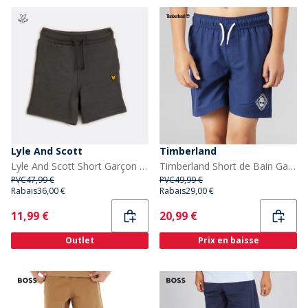
Lyle And Scott
Timberland
Lyle And Scott Short Garçon Fly Fleece X129 Graphite
Timberland Short de Bain Garçon Bleu Médiéval
PVC
47,99 €
PVC
49,99 €
Rabais
36,00 €
Rabais
29,00 €
Current
Current
11,99 €
20,99 €
Outlet
Prix en baisse