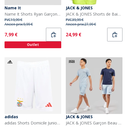
Name It
JACK & JONES
Name It Shorts Ryan Garçon Tea
JACK & JONES Shorts de Bain Aruba Garçon Multicolore
PVC
19,99 €
PVC
39,99 €
Ancien prix:
9,99 €
Ancien prix:
27,99 €
Current
Current
7,99 €
24,99 €
Outlet
adidas
JACK & JONES
adidas Shorts Domicile Junior Garçon SLB Benfica 24/25 Blanc
JACK & JONES Garçon Beau Pacquet Double T-shirts et Shorts Ensemble Cashmere Blue