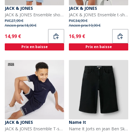
JACK & JONES
JACK & JONES
JACK & JONES Ensemble short et t-shirt à slogan Garçon Ashley Blue
JACK & JONES Ensemble t-shirt et short Jax blocking Garçon Noir
PVC
27,99 €
PVC
34,99 €
Ancien prix:
18,99 €
Ancien prix:
19,99 €
Current
Current
14,99 €
16,99 €
Prix en baisse
Prix en baisse
JACK & JONES
Name It
JACK & JONES Ensemble T-shirt et short Jaxon Garçon Navy Blazer
Name It Jorts en jean Ben Skater Garçon Black Denim