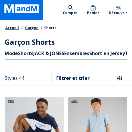
Skip
Primary departments
to
0
Compte
Panier
Découvrir
main
content
Fil d'Ariane
Accueil
Garçon
Shorts
Garçon Shorts
Liens rapides
Mode
Shorts
JACK & JONES
Ensembles
Short en Jersey
T-S
Styles 44
Filtrer et trier