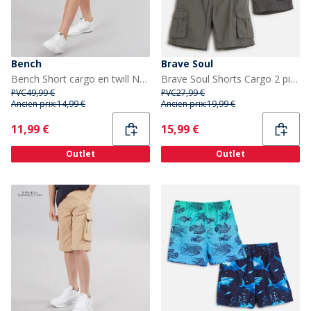
Bench
Brave Soul
Bench Short cargo en twill Noah Garçon, Bleu Marine
Brave Soul Shorts Cargo 2 pièces Garçon Gris Foncé/Marine Dark Grey / Navy
PVC
49,99 €
PVC
27,99 €
Ancien prix:
14,99 €
Ancien prix:
19,99 €
Current
Current
11,99 €
15,99 €
Outlet
Outlet