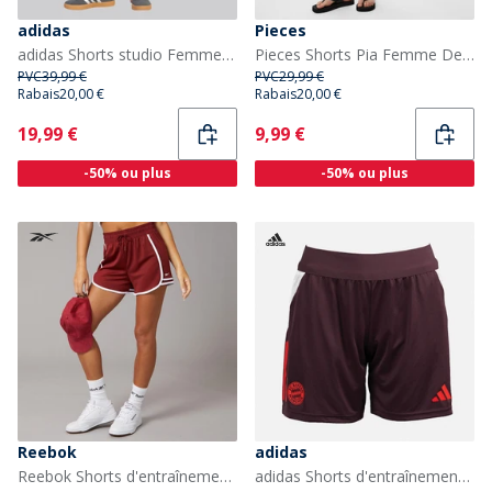
adidas
Pieces
adidas Shorts studio Femme en molleton coupe ample 3 bandes Aurora Onix
Pieces Shorts Pia Femme Deep Lichen Green
PVC
39,99 €
PVC
29,99 €
Rabais
20,00 €
Rabais
20,00 €
Current
Current
19,99 €
9,99 €
-50% ou plus
-50% ou plus
Reebok
adidas
Reebok Shorts d'entraînement en maille ID Femme Rich Maroon
adidas Shorts d'entraînement FCB FC Bayern München Femme Shadow Maroon/Rouge