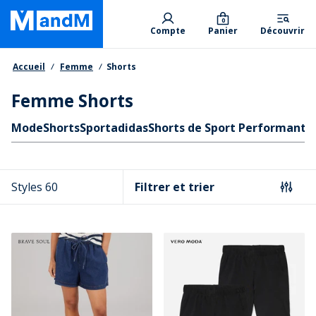
Skip
Primary departments
to
0
Compte
Panier
Découvrir
main
content
Fil d'Ariane
Accueil
Femme
Shorts
Femme Shorts
Liens rapides
Mode
Shorts
Sport
adidas
Shorts de Sport Performants
Styles 60
Filtrer et trier