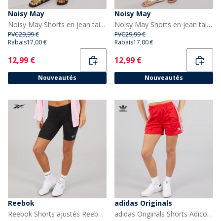
Noisy May
Noisy May
Noisy May Shorts en jean taille haute Femme Light Grey Denim
Noisy May Shorts en jean taille haute Femme Dark Grey Denim
PVC
29,99 €
PVC
29,99 €
Rabais
17,00 €
Rabais
17,00 €
Current
Current
12,99 €
12,99 €
Nouveautés
Nouveautés
Reebok
adidas Originals
Reebok Shorts ajustés Reebok Identity à petit logo Femme Noir
adidas Originals Shorts Adicolor Firebird Femme Better Scarlet/Blanc