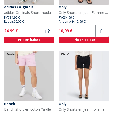
adidas Originals
Only
adidas Originals Short moulant EQT Femme Equipment Green
Only Shorts en jean Femme Denim Bleu moyen
PVC
84,99 €
PVC
34,99 €
Rabais
60,00 €
Ancien prix:
12,99 €
Current
Current
24,99 €
10,99 €
Prix en baisse
Prix en baisse
Bench
Only
Bench Short en coton Yardley rose bonbon femme
Only Shorts en jean noirs Femme