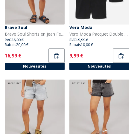
Brave Soul
Vero Moda
Brave Soul Shorts en jean Femme Indigo
Vero Moda Pacquet Double shorts cyclistes longs Femme Noir
PVC
36,99 €
PVC
19,99 €
Rabais
20,00 €
Rabais
10,00 €
Current
Current
16,99 €
9,99 €
Nouveautés
Nouveautés