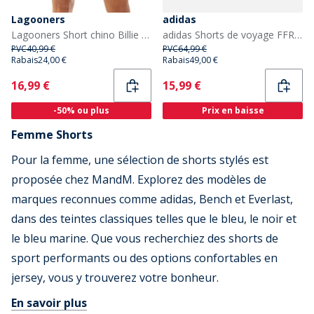
Lagooners
adidas
Lagooners Short chino Billie Femme Kaki
adidas Shorts de voyage FFR France Rugby Z.N.E. Femme Dark Blue
PVC
40,99 €
PVC
64,99 €
Rabais
24,00 €
Rabais
49,00 €
Current
Current
16,99 €
15,99 €
-50% ou plus
Prix en baisse
Femme Shorts
Pour la femme, une sélection de shorts stylés est
proposée chez MandM. Explorez des modèles de
marques reconnues comme adidas, Bench et Everlast,
dans des teintes classiques telles que le bleu, le noir et
le bleu marine. Que vous recherchiez des shorts de
sport performants ou des options confortables en
jersey, vous y trouverez votre bonheur.
En savoir plus