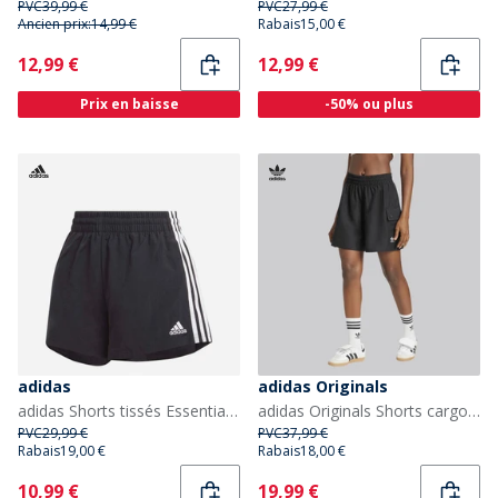
PVC
39,99 €
PVC
27,99 €
Ancien prix:
14,99 €
Rabais
15,00 €
Current
Current
12,99 €
12,99 €
Prix en baisse
-50% ou plus
adidas
adidas Originals
adidas Shorts tissés Essentials 3-Stripes Femme Noir/Blanc
adidas Originals Shorts cargo taille haute tissés essentiels Femme Noir
PVC
29,99 €
PVC
37,99 €
Rabais
19,00 €
Rabais
18,00 €
Current
Current
10,99 €
19,99 €