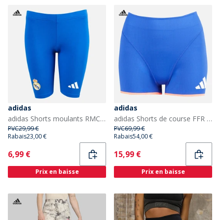
adidas
adidas
adidas Shorts moulants RMCF Real Madrid Femme Collegiate Royal
adidas Shorts de course FFR Équipe de France Femme Semi Lucid Blue
PVC
29,99 €
PVC
69,99 €
Rabais
23,00 €
Rabais
54,00 €
Current
Current
6,99 €
15,99 €
Prix en baisse
Prix en baisse