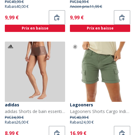
PVC
49,99 €
PVC
34,99 €
Rabais
40,00 €
Ancien prix:
11,99 €
Current
Current
9,99 €
9,99 €
Prix en baisse
Prix en baisse
adidas
Lagooners
adidas Shorts de bain essentiels Femme Trace Brown
Lagooners Shorts Cargo Indie Femme Kaki
PVC
34,99 €
PVC
40,99 €
Rabais
26,00 €
Rabais
24,00 €
Current
Current
8,99 €
16,99 €