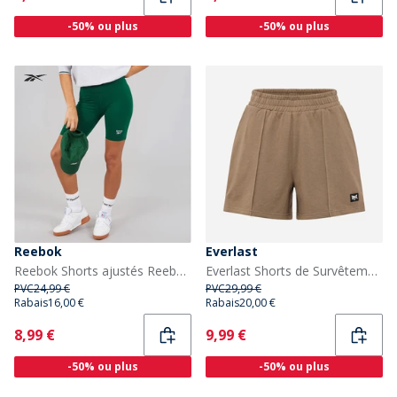
-50% ou plus
-50% ou plus
Reebok
Everlast
Reebok Shorts ajustés Reebok Identity à petit logo Femme Collegiate Green
Everlast Shorts de Survêtement larges Femme avec pintucks Fossil
PVC
24,99 €
PVC
29,99 €
Rabais
16,00 €
Rabais
20,00 €
Current
Current
8,99 €
9,99 €
-50% ou plus
-50% ou plus