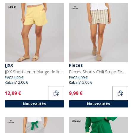
JJXX
Pieces
JJXX Shorts en mélange de lin Femme Sunlight
Pieces Shorts Chili Stripe Femme Crockery
PVC
24,99 €
PVC
24,99 €
Rabais
12,00 €
Rabais
15,00 €
Current
Current
12,99 €
9,99 €
Nouveautés
Nouveautés