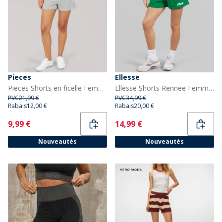
Pieces
Ellesse
Pieces Shorts en ficelle Femme Chilli Light Grey Melange
Ellesse Shorts Rennee Femme Vert
PVC
21,99 €
PVC
34,99 €
Rabais
12,00 €
Rabais
20,00 €
Current
Current
9,99 €
14,99 €
Nouveautés
Nouveautés