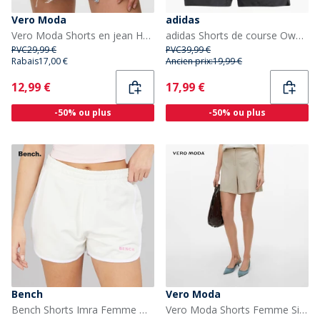
Vero Moda
adidas
Vero Moda Shorts en jean Hailey Femme Light Blue Denim
adidas Shorts de course Own The Run Femme Noir
PVC
29,99 €
PVC
39,99 €
Rabais
17,00 €
Ancien prix:
19,99 €
Current
Current
12,99 €
17,99 €
-50% ou plus
-50% ou plus
Bench
Vero Moda
Bench Shorts Imra Femme Winter White
Vero Moda Shorts Femme Silver Lining