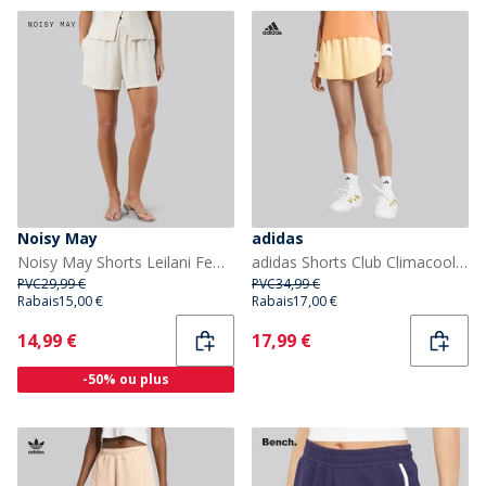
Noisy May
adidas
Noisy May Shorts Leilani Femme Natural
adidas Shorts Club Climacool Femme Ice Tangerine
PVC
29,99 €
PVC
34,99 €
Rabais
15,00 €
Rabais
17,00 €
Current
Current
14,99 €
17,99 €
-50% ou plus