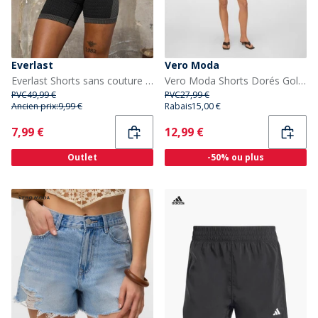
Everlast
Vero Moda
Everlast Shorts sans couture Femme Noir
Vero Moda Shorts Dorés Golden Cove Femme Andorra
PVC
49,99 €
PVC
27,99 €
Ancien prix:
9,99 €
Rabais
15,00 €
Current
Current
7,99 €
12,99 €
Outlet
-50% ou plus