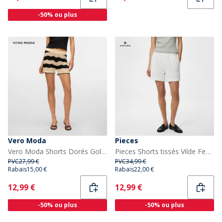
-50% ou plus
Vero Moda
Pieces
Vero Moda Shorts Dorés Golden Cove Femme Birch
Pieces Shorts tissés Vilde Femme Bright White
PVC
27,99 €
PVC
34,99 €
Rabais
15,00 €
Rabais
22,00 €
Current
Current
12,99 €
12,99 €
-50% ou plus
-50% ou plus