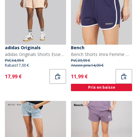
adidas Originals
Bench
adidas Originals Shorts Essentials Trèfle Femme Glow Pink
Bench Shorts Imra Femme Deep Navy
PVC
34,99 €
PVC
39,99 €
Rabais
17,00 €
Ancien prix:
14,99 €
Current
Current
17,99 €
11,99 €
Prix en baisse