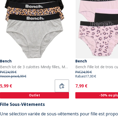
Bench
Bench
Bench lot de 3 culottes Mindy filles, Multicolore
PVC
24,99 €
PVC
24,99 €
Ancien prix:
6,99 €
Rabais
17,00 €
Current
Current
5,99 €
7,99 €
Outlet
-50% ou pl
Fille Sous-Vêtements
Une sélection variée de sous-vêtements pour fille est pro