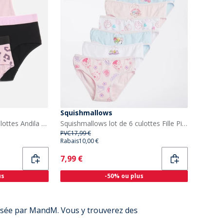
Squishmallows
Bench Fille lot de trois culottes Andila Lilac Aop/Noir/Lilac
Squishmallows lot de 6 culottes Fille Pink Lavender/Blanc/Silver Cloud
PVC
17,99 €
Rabais
10,00 €
Current
7,99 €
us
-50% ou plus
posée par MandM. Vous y trouverez des