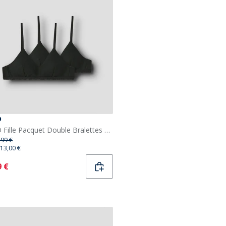
D
LMTD Fille Pacquet Double Bralettes Nantelle Noir
,99 €
13,00 €
ent
9 €