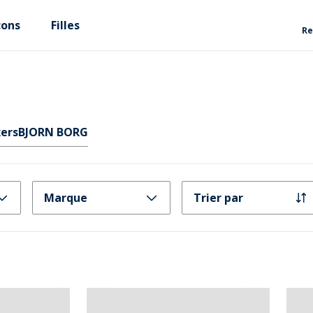
çons
Filles
Re
ers
BJORN BORG
Marque
Trier par