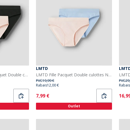
LMTD
LMT
LMTD Fille Nantelle Pacquet Double culottes Crystal Pink/Noir
LMTD Fille Pacquet Double culottes Nantelle Crystal Pink/Bleu
PVC
19,99 €
PVC
29
Rabais
12,00 €
Rabais
Current
Curr
7,99 €
16,9
Outlet