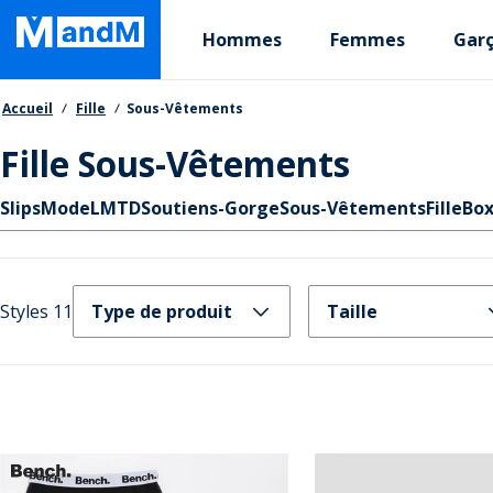
Skip
Primary departments
to
Hommes
Femmes
Gar
main
content
Fil d'Ariane
Accueil
Fille
Sous-Vêtements
Fille Sous-Vêtements
Liens rapides
Slips
Mode
LMTD
Soutiens-Gorge
Sous-Vêtements
Fille
Box
Styles 11
Type de produit
Taille