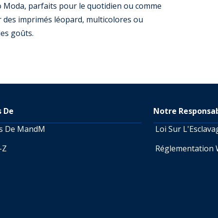
o Moda, parfaits pour le quotidien ou comme
r des imprimés léopard, multicolores ou
les goûts.
s De
Notre Responsab
os De MandM
Loi Sur L'Esclav
A-Z
Réglementation