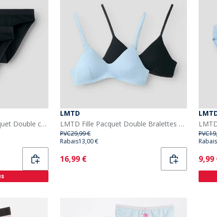
LMTD
LMT
LMTD Fille Nantelle Pacquet Double culottes Noir
LMTD Fille Pacquet Double Bralettes Nantelle Windsurfer
PVC
29,99 €
PVC
19
Rabais
13,00 €
Rabais
Current
Curr
16,99 €
9,99
us