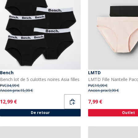
Bench
LMTD
Bench lot de 5 culottes noires Asia filles
PVC
34,99 €
PVC
19,99 €
Ancien prix:
15,99 €
Ancien prix:
9,99 €
Current
Current
12,99 €
7,99 €
De retour
Outlet