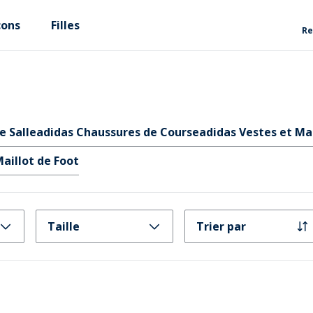
çons
Filles
Re
e Salle
adidas Chaussures de Course
adidas Vestes et M
aillot de Foot
Taille
Trier par