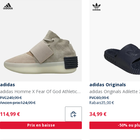
adidas
adidas Originals
adidas Homme X Fear Of God Athletics Baskets Sesame/Chestnut/Sesame
PVC
249,99 €
PVC
69,99 €
Ancien prix:
124,99 €
Rabais
35,00 €
Current
Current
114,99 €
34,99 €
Prix en baisse
-50% ou pl