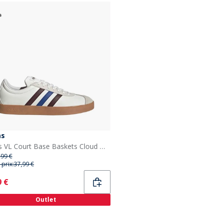
as
adidas VL Court Base Baskets Cloud White/Aurora Ruby/Royal Blue
,99 €
 prix:
37,99 €
ent
9 €
Outlet