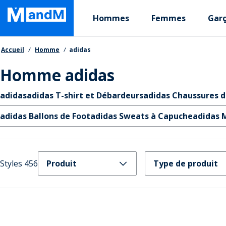
Skip
Primary departments
to
Hommes
Femmes
Gar
main
content
Fil d'Ariane
Accueil
Homme
adidas
Homme adidas
Liens rapides
adidas
adidas T-shirt et Débardeurs
adidas Chaussures d
adidas Ballons de Foot
adidas Sweats à Capuche
adidas M
Styles 456
Produit
Type de produit