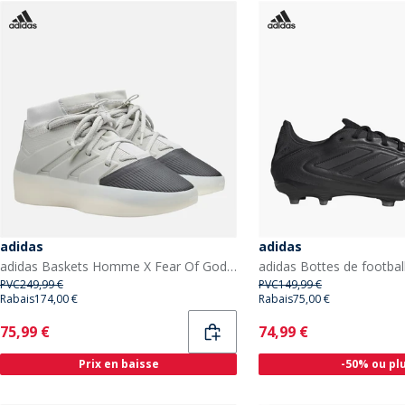
adidas
adidas
adidas Baskets Homme X Fear Of God Athletics Sesame/Carbon/Sesame
PVC
249,99 €
PVC
149,99 €
Rabais
174,00 €
Rabais
75,00 €
Current
Current
75,99 €
74,99 €
Prix en baisse
-50% ou pl