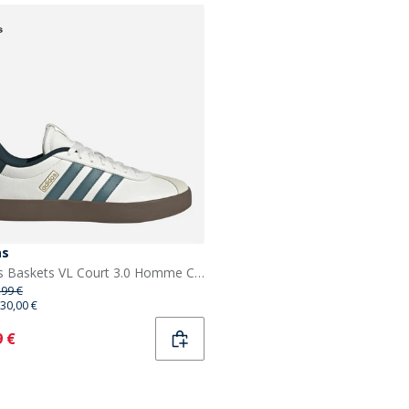
as
adidas Baskets VL Court 3.0 Homme Core White/Preloved Teal/Aurora Ivy
,99 €
30,00 €
ent
9 €