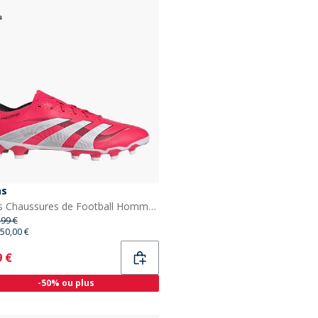
as
adidas Chaussures de Football Homme Predator League Pure Victory Pack MG Multi Ground Lucid Red/Blanc/Noir
,99 €
50,00 €
ent
9 €
-50% ou plus