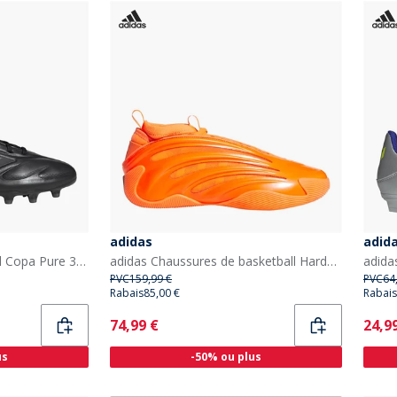
adidas
adid
adidas Bottes de football Copa Pure 3 Pro Black Pack FG terrain ferme Homme Core Black/Core Black/Iron Metallic
adidas Chaussures de basketball Harden Volume 9 'Dynamo' Homme Solar Orange/Core Black/Collegiate Purple
PVC
159,99 €
PVC
64
Rabais
85,00 €
Rabais
Current
Curr
74,99 €
24,9
us
-50% ou plus