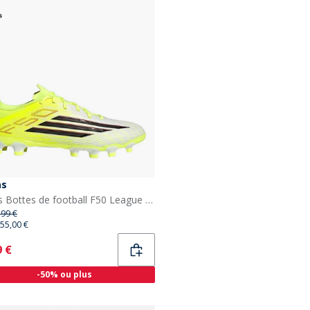
as
adidas Bottes de football F50 League Homme, conçues marquer, pack Born For Goals, terrain polyvalent (MG) Team Solar Yellow/Core Black/Lucid Red
,99 €
55,00 €
ent
9 €
-50% ou plus