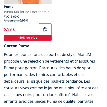
Puma
Puma Maillot de Foot teamRISE Garçon Orange
PVC
13,99 €
Ancien prix:
6,99 €
Current
5,99 €
-50% ou plus
Garçon Puma
Pour les jeunes fans de sport et de style, MandM
propose une sélection de vêtements et chaussures
Puma pour garçon. Parcourez des hauts de sport
performants, des t-shirts confortables et des
débardeurs, ainsi que des baskets tendance. Les
couleurs vives comme le jaune et le bleu côtoient des
classiques noirs pour un look affirmé. Habillez vos
enfants avec des pièces Puma de qualité, parfaites