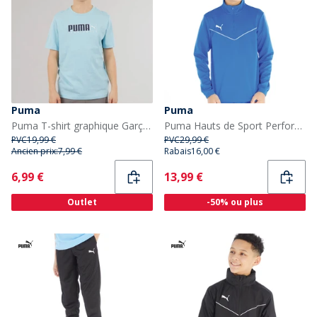
Puma
Puma
Puma T-shirt graphique Garçon Aqua
Puma Hauts de Sport Performants teamRISE Garçon Bleu
PVC
19,99 €
PVC
29,99 €
Ancien prix:
7,99 €
Rabais
16,00 €
Current
Current
6,99 €
13,99 €
Outlet
-50% ou plus