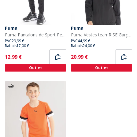
Puma
Puma
Puma Pantalons de Sport Performants teamRISE Garçon Noir
Puma Vestes teamRISE Garçon Noir
PVC
29,99 €
PVC
44,99 €
Rabais
17,00 €
Rabais
24,00 €
Current
Current
12,99 €
20,99 €
Outlet
Outlet