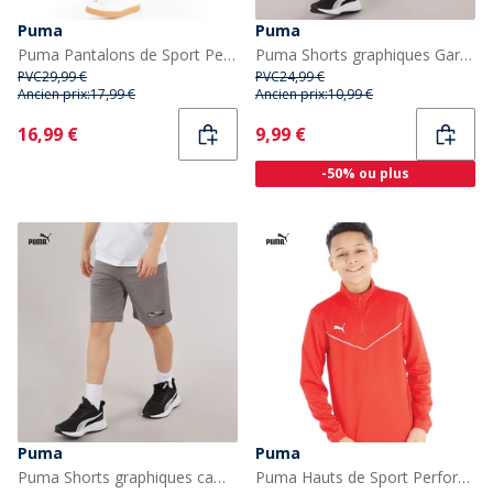
Puma
Puma
Puma Pantalons de Sport Performants teamRISE Garçon Bleu
Puma Shorts graphiques Garçon Putty
PVC
29,99 €
PVC
24,99 €
Ancien prix:
17,99 €
Ancien prix:
10,99 €
Current
Current
16,99 €
9,99 €
-50% ou plus
Puma
Puma
Puma Shorts graphiques camouflage Garçon Cast Iron
Puma Hauts de Sport Performants teamRISE Garçon Rouge