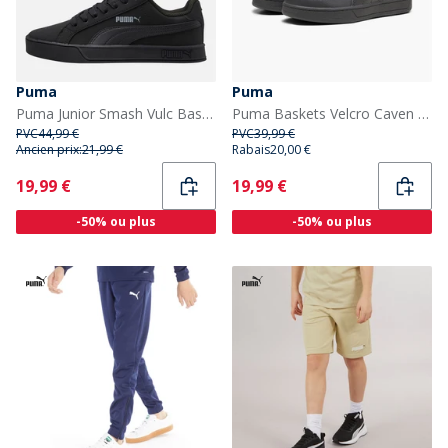
Puma
Puma
Puma Junior Smash Vulc Baskets Noir/Gris
Puma Baskets Velcro Caven 2.0 Garçon Noir/Dark Grey
PVC
44,99 €
PVC
39,99 €
Ancien prix:
21,99 €
Rabais
20,00 €
Current
Current
19,99 €
19,99 €
-50% ou plus
-50% ou plus