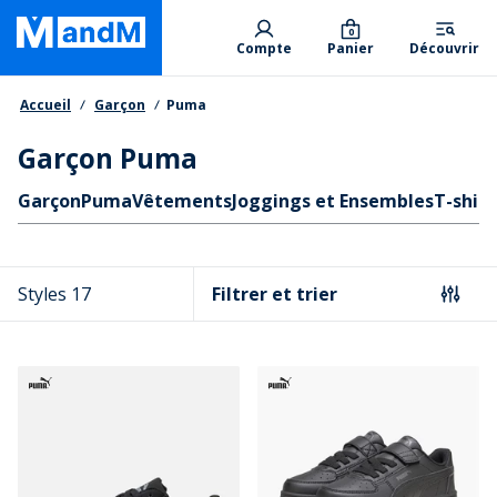
Skip
Primary departments
to
0
Compte
Panier
Découvrir
main
content
Fil d'Ariane
Accueil
Garçon
Puma
Garçon Puma
Liens rapides
Garçon
Puma
Vêtements
Joggings et Ensembles
T-shir
Styles 17
Filtrer et trier