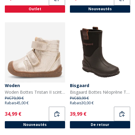
Outlet
Nouveautés
Woden
Bisgaard
Woden Bottes Tristan II scintillantes Enfant 045 Gold
Bisgaard Bottes Néoprène Thermiques Enfant Noir
PVC
79,99 €
PVC
69,99 €
Rabais
45,00 €
Rabais
30,00 €
Current
Current
34,99 €
39,99 €
Nouveautés
De retour