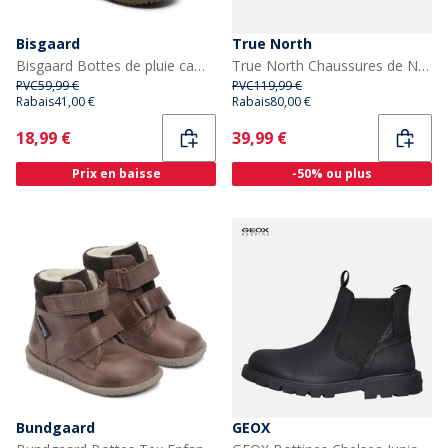
Bisgaard
True North
Bisgaard Bottes de pluie camouflage Garçon
True North Chaussures de Neige Enfant Marron
PVC
59,99 €
PVC
119,99 €
Rabais
41,00 €
Rabais
80,00 €
Current
Current
18,99 €
39,99 €
Prix en baisse
-50% ou plus
Bundgaard
GEOX