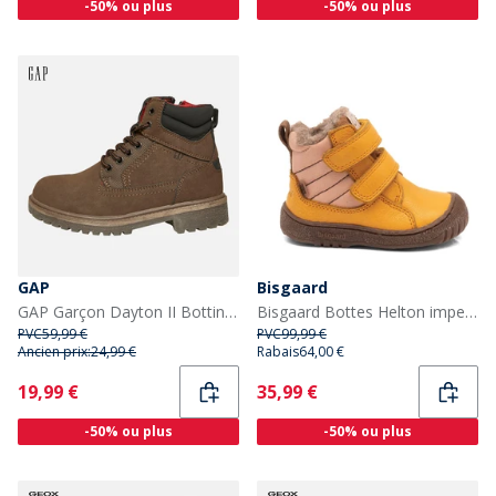
-50% ou plus
-50% ou plus
GAP
Bisgaard
GAP Garçon Dayton II Bottines Mi-haut Lacets Sepia
Bisgaard Bottes Helton imperméables Tex Enfant Jaune
PVC
59,99 €
PVC
99,99 €
Ancien prix:
24,99 €
Rabais
64,00 €
Current
Current
19,99 €
35,99 €
-50% ou plus
-50% ou plus