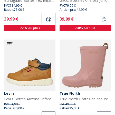
Bundgaard Bottes Tex Enfant Marron à Sangle Lapin WS
GEOX Bottines Chelsea Junior Garçon Shaylax Noir
PVC
114,99 €
PVC
79,99 €
Rabais
75,00 €
Ancien prix:
44,99 €
Current
Current
39,99 €
39,99 €
-50% ou plus
-50% ou plus
Levi's
True North
Levi's Bottes Arizona Enfant Camel 0138
True North Bottes en caoutchouc Enfant rose Clair Lt-Rose
PVC
54,99 €
PVC
49,99 €
Rabais
20,00 €
Rabais
35,00 €