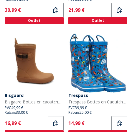
Current
Current
30,99 €
21,99 €
Outlet
Outlet
Bisgaard
Trespass
Bisgaard Bottes en caoutchouc Enfant Camel
Trespass Bottes en Caoutchouc Childrens Apolloton Cartoon Printed Wellington Garçon Bleu
PVC
49,99 €
PVC
39,99 €
Rabais
33,00 €
Rabais
25,00 €
Current
Current
16,99 €
14,99 €