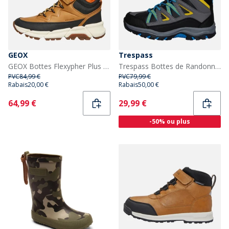
GEOX
Trespass
GEOX Bottes Flexypher Plus Garçon Junior Jaune Foncé/Noir
Trespass Bottes de Randonnée Gillon 2 Mid Waterproof Enfants Noir
PVC
84,99 €
PVC
79,99 €
Rabais
20,00 €
Rabais
50,00 €
Current
Current
64,99 €
29,99 €
-50% ou plus