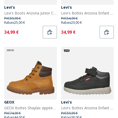
Levi's
Levi's
Levi's Boots Arizona Junior Camel 0138
Levi's Bottes Arizona Enfant Noir 0003
PVC
59,99 €
PVC
54,99 €
Rabais
25,00 €
Rabais
20,00 €
Current
Current
34,99 €
34,99 €
GEOX
Levi's
GEOX Bottes Shaylax zippées intérieur Garçon jaune/marron
Levi's Bottes Arizona Enfant Noir 0003
PVC
74,99 €
PVC
59,99 €
Rabais
44,00 €
Rabais
38,00 €