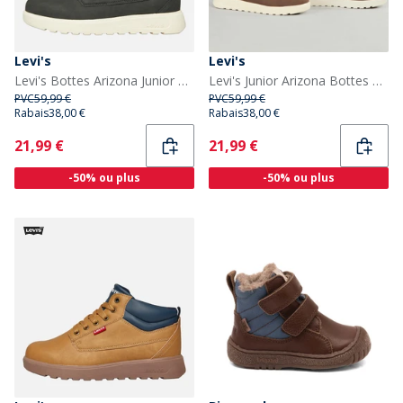
Levi's
Levi's
Levi's Bottes Arizona Junior Noir 0003
Levi's Junior Arizona Bottes Marron Foncé 0018
PVC
59,99 €
PVC
59,99 €
Rabais
38,00 €
Rabais
38,00 €
Current
Current
21,99 €
21,99 €
-50% ou plus
-50% ou plus