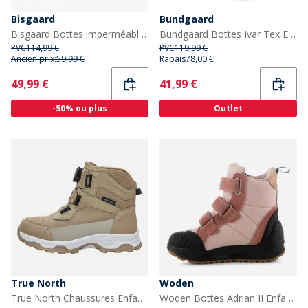
Bisgaard
Bundgaard
Bisgaard Bottes imperméables Tex Spencer Enfant Navy
Bundgaard Bottes Ivar Tex Enfant Noir
PVC
114,99 €
PVC
119,99 €
Ancien prix:
59,99 €
Rabais
78,00 €
Current
Current
49,99 €
41,99 €
-50% ou plus
Outlet
True North
Woden
True North Chaussures Enfant Tempête de Neige Sable
Woden Bottes Adrian II Enfant 849 Ballerina