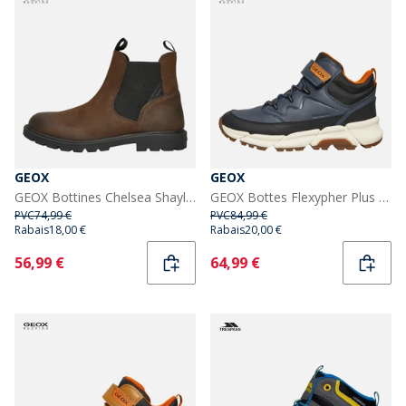
GEOX
GEOX
GEOX Bottines Chelsea Shaylax Enfant Garçon Café/Noir
GEOX Bottes Flexypher Plus Marine/Noir jeunes Garçon
PVC
74,99 €
PVC
84,99 €
Rabais
18,00 €
Rabais
20,00 €
Current
Current
56,99 €
64,99 €