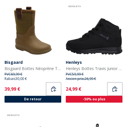
Bisgaard
Henleys
Bisgaard Bottes Néoprène Thermiques Enfant - Vert
Henleys Bottes Travis Junior Garçon Noir
PVC
69,99 €
PVC
59,99 €
Rabais
30,00 €
Ancien prix:
26,99 €
Current
Current
39,99 €
24,99 €
De retour
-50% ou plus