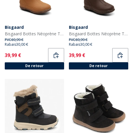
Bisgaard
Bisgaard
Bisgaard Bottes Néoprène Thermo Enfant Camel
Bisgaard Bottes Néoprène Thermiques Enfant Marine
PVC
69,99 €
PVC
69,99 €
Rabais
30,00 €
Rabais
30,00 €
Current
Current
39,99 €
39,99 €
De retour
De retour