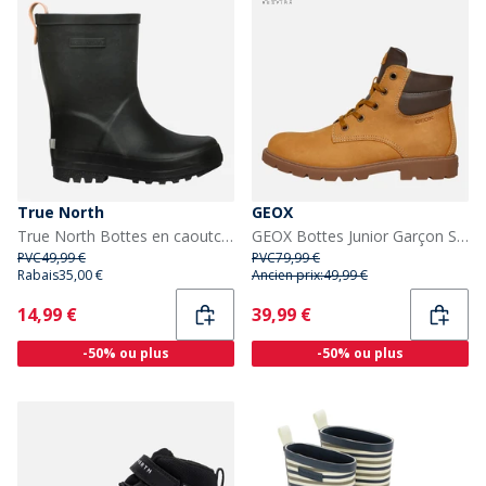
True North
GEOX
True North Bottes en caoutchouc Enfant Noir
GEOX Bottes Junior Garçon Shaylax Fermeture Éclair Intérieure Jaune/Marron
PVC
49,99 €
PVC
79,99 €
Rabais
35,00 €
Ancien prix:
49,99 €
Current
Current
14,99 €
39,99 €
-50% ou plus
-50% ou plus