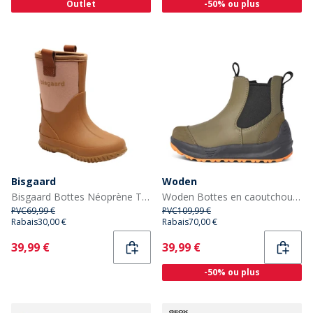
Outlet
-50% ou plus
Bisgaard
Woden
Bisgaard Bottes Néoprène Thermiques Enfant Nude
Woden Bottes en caoutchouc Silja Enfant Woden 295 Dark Olive
PVC
69,99 €
PVC
109,99 €
Rabais
30,00 €
Rabais
70,00 €
Current
Current
39,99 €
39,99 €
-50% ou plus