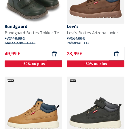
Bundgaard
Levi's
Bundgaard Bottes Tokker Tex Enfant Vert Bouteille
Levi's Bottes Arizona Junior Marron Foncé 0018
PVC
119,99 €
PVC
64,99 €
Ancien prix:
59,99 €
Rabais
41,00 €
Current
Current
49,99 €
23,99 €
-50% ou plus
-50% ou plus