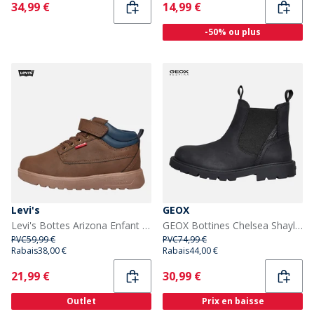
Current
Current
34,99 €
14,99 €
-50% ou plus
Levi's
GEOX
Levi's Bottes Arizona Enfant Marron Foncé 0018
GEOX Bottines Chelsea Shaylax Garçon Noir
PVC
59,99 €
PVC
74,99 €
Rabais
38,00 €
Rabais
44,00 €
Current
Current
21,99 €
30,99 €
Outlet
Prix en baisse