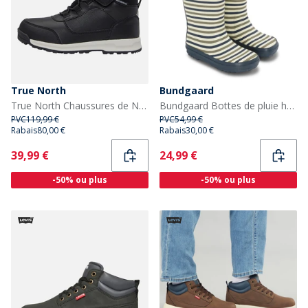
True North
Bundgaard
True North Chaussures de Neige Enfant Noir
Bundgaard Bottes de pluie hautes Charly Bungaard Enfant Oceanic Stripe
PVC
119,99 €
PVC
54,99 €
Rabais
80,00 €
Rabais
30,00 €
Current
Current
39,99 €
24,99 €
-50% ou plus
-50% ou plus