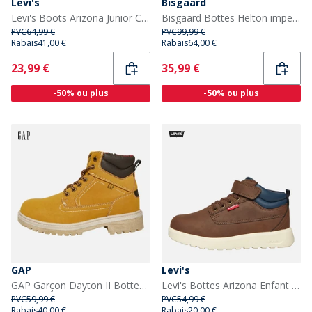
Levi's
Bisgaard
Levi's Boots Arizona Junior Camel 0138
Bisgaard Bottes Helton imperméables Tex Enfant Dark Brown
PVC
64,99 €
PVC
99,99 €
Rabais
41,00 €
Rabais
64,00 €
Current
Current
23,99 €
35,99 €
-50% ou plus
-50% ou plus
GAP
Levi's
GAP Garçon Dayton II Bottes mi-haut Lacets Jaune Royal
Levi's Bottes Arizona Enfant Marron Foncé 0018
PVC
59,99 €
PVC
54,99 €
Rabais
40,00 €
Rabais
20,00 €