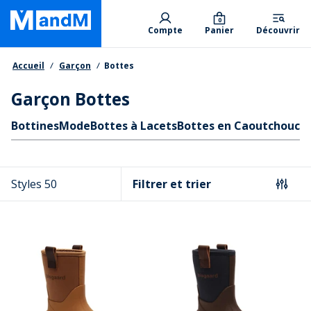
Skip
Primary departments
to
0
Compte
Panier
Découvrir
main
content
Fil d'Ariane
Accueil
Garçon
Bottes
Garçon Bottes
Liens rapides
Bottines
Mode
Bottes à Lacets
Bottes en Caoutchouc
B
Styles 50
Filtrer et trier