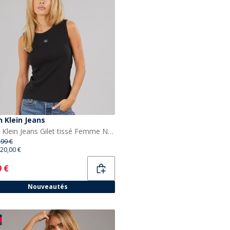
n Klein Jeans
Calvin Klein Jeans Gilet tissé Femme Noir
,99 €
20,00 €
ent
9 €
Nouveautés