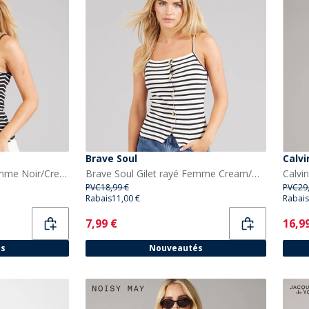
Brave Soul
Calvi
Brave Soul Gilet rayé Femme Noir/Cream
Brave Soul Gilet rayé Femme Cream/Noir
PVC
18,99 €
PVC
29
Rabais
11,00 €
Rabais
Current
Curr
7,99 €
16,9
és
Nouveautés