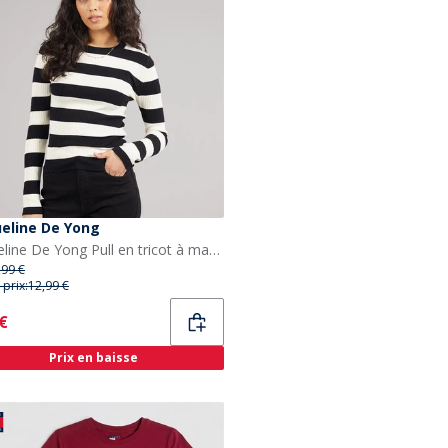
ueline De Yong
Jacqueline De Yong Pull en tricot à manches longues prune Femme Noir
,99 €
 prix:
12,99 €
ent
 €
Prix en baisse