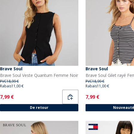
Brave Soul
Brave Soul
Brave Soul Veste Quantum Femme Noir
PVC
18,99 €
PVC
18,99 €
Rabais
11,00 €
Rabais
11,00 €
Current
Current
7,99 €
7,99 €
De retour
Nouveaut