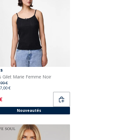
es
s Gilet Marie Femme Noir
,99 €
7,00 €
ent
 €
Nouveautés