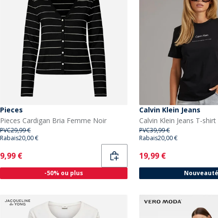
Pieces
Calvin Klein Jeans
Pieces Cardigan Bria Femme Noir
PVC
29,99 €
PVC
39,99 €
Rabais
20,00 €
Rabais
20,00 €
Current
Current
9,99 €
19,99 €
-50% ou plus
Nouveaut