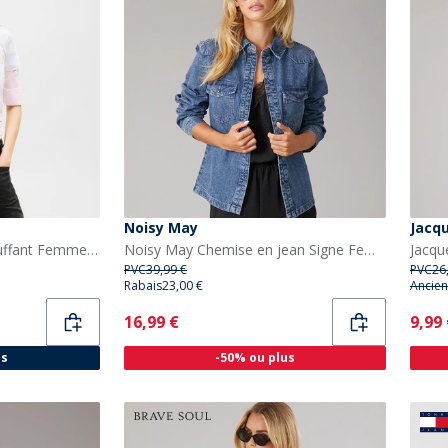
Noisy May
Jacq
Tommy Jeans T-shirt bouffant Femme Ice Grey Heather
Noisy May Chemise en jean Signe Femme Medium Blue Denim
PVC
39,99 €
PVC
26
Rabais
23,00 €
Ancien
Current
Curr
16,99 €
9,99
és
-50% ou plus