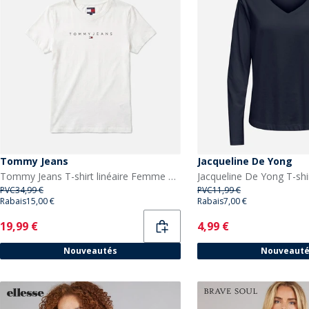
Tommy Jeans
Jacqueline De Yong
Tommy Jeans T-shirt linéaire Femme Ecru
PVC
34,99 €
PVC
11,99 €
Rabais
15,00 €
Rabais
7,00 €
Current
Current
19,99 €
4,99 €
Nouveautés
Nouveaut