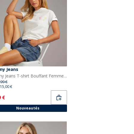
y Jeans
Tommy Jeans T-shirt Bouffant Femme Ecru
,99 €
15,00 €
ent
9 €
Nouveautés