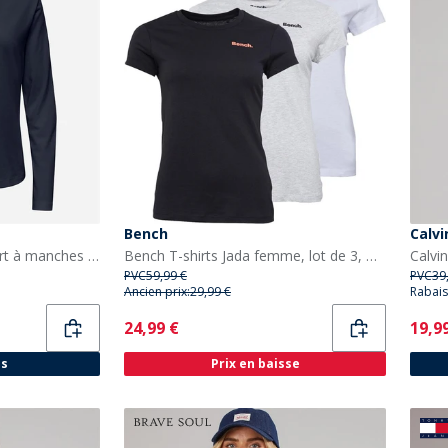
Bench
Calvi
Jacqueline De Yong T-shirt à manches longues Rex Femme Capitaine du ciel
Bench T-shirts Jada femme, lot de 3, Noir/Gris Chiné/blanc
PVC
59,99 €
PVC
39
Ancien prix:
29,99 €
Rabais
Current
Curr
24,99 €
19,9
és
Prix en baisse