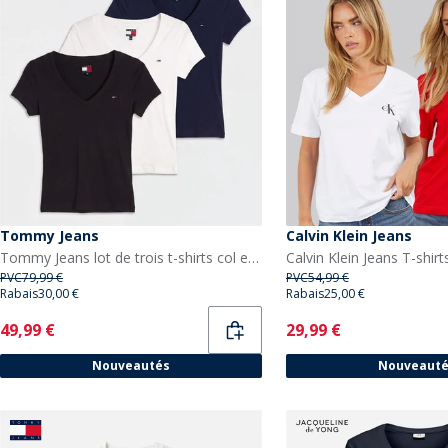
Tommy Jeans
Calvin Klein Jeans
Tommy Jeans lot de trois t-shirts col en V Femme Noir/Ecru/Dark Night Navy
PVC
79,99 €
PVC
54,99 €
Rabais
30,00 €
Rabais
25,00 €
Current
Current
49,99 €
29,99 €
Nouveautés
Nouveaut