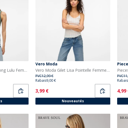
Vero Moda
Piec
Vero Moda Débardeur Long Lulu Femme Couronne de laurier
Vero Moda Gilet Lisa Pointelle Femme Blanc neige
Piece
PVC
12,99 €
PVC
11
Rabais
9,00 €
Rabais
Current
Curr
3,99 €
4,99
és
Nouveautés