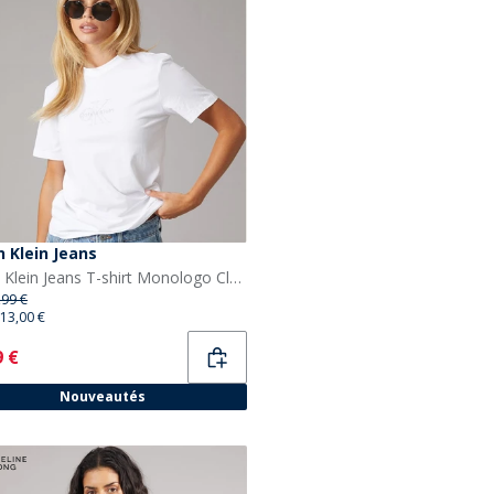
n Klein Jeans
Calvin Klein Jeans T-shirt Monologo Classique Femme Bright White
,99 €
13,00 €
ent
9 €
Nouveautés