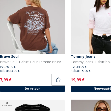
Brave Soul
Tommy Jeans
Brave Soul T-shirt Fleur Femme Brun/Blue Body/Print
PVC
20,99 €
PVC
34,99 €
Rabais
13,00 €
Rabais
15,00 €
Current
Current
7,99 €
19,99 €
De retour
Nouveaut