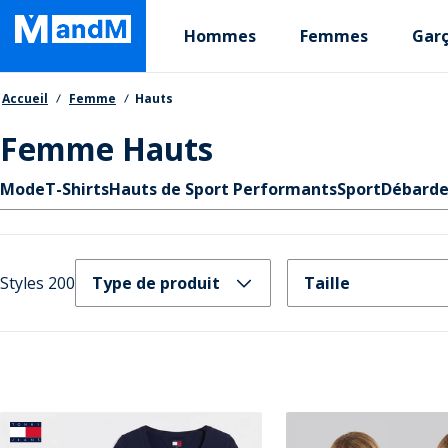
Skip
Primary departments
to
Hommes
Femmes
Gar
main
content
Fil d'Ariane
Accueil
Femme
Hauts
Femme Hauts
Liens rapides
Mode
T-Shirts
Hauts de Sport Performants
Sport
Débarde
Styles 200
Type de produit
Taille