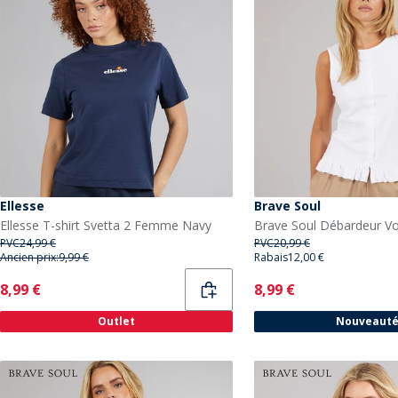
Ellesse
Brave Soul
Ellesse T-shirt Svetta 2 Femme Navy
PVC
24,99 €
PVC
20,99 €
Ancien prix:
9,99 €
Rabais
12,00 €
Current
Current
8,99 €
8,99 €
Outlet
Nouveaut