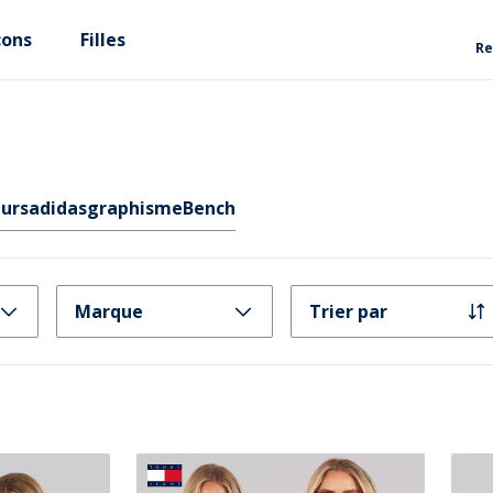
çons
Filles
Re
urs
adidas
graphisme
Bench
Marque
Trier par