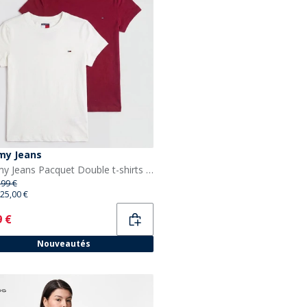
y Jeans
Tommy Jeans Pacquet Double t-shirts Femme Ecru/Lavish Cerise
,99 €
25,00 €
ent
9 €
Nouveautés