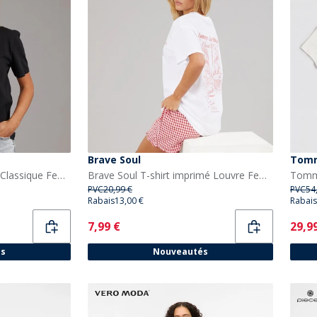
Brave Soul
Tomm
Calvin Klein Jeans T-shirt Classique Femme avec Logo Noir
Brave Soul T-shirt imprimé Louvre Femme Blanc/Rose
PVC
20,99 €
PVC
54
Rabais
13,00 €
Rabais
Current
Curr
7,99 €
29,9
és
Nouveautés