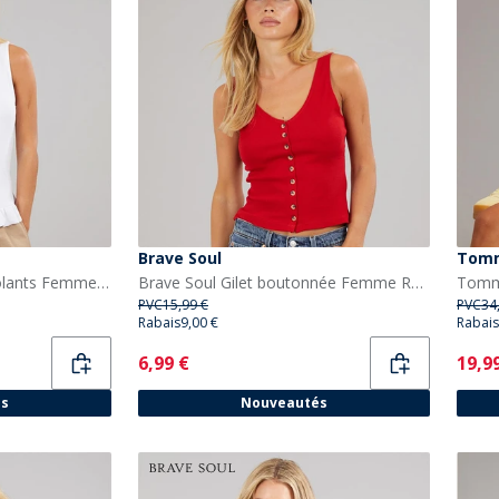
Brave Soul
Tomm
Brave Soul Débardeur Volants Femme Sweetie Blanc
Brave Soul Gilet boutonnée Femme Rouge
PVC
15,99 €
PVC
34
Rabais
9,00 €
Rabais
Current
Curr
6,99 €
19,9
és
Nouveautés