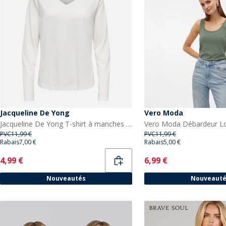
Jacqueline De Yong
Vero Moda
Jacqueline De Yong T-shirt à manches longues Rex Femme Danse des nuages
PVC
11,99 €
PVC
11,99 €
Rabais
7,00 €
Rabais
5,00 €
Current
Current
4,99 €
6,99 €
Nouveautés
Nouveaut