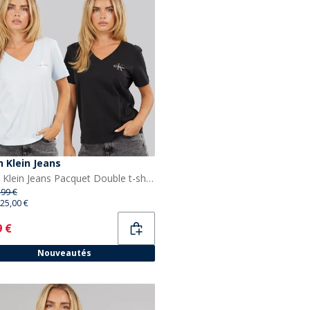
n Klein Jeans
Calvin Klein Jeans Pacquet Double t-shirts Monologo col en V Femme Plein Air/Noir
,99 €
25,00 €
ent
9 €
Nouveautés