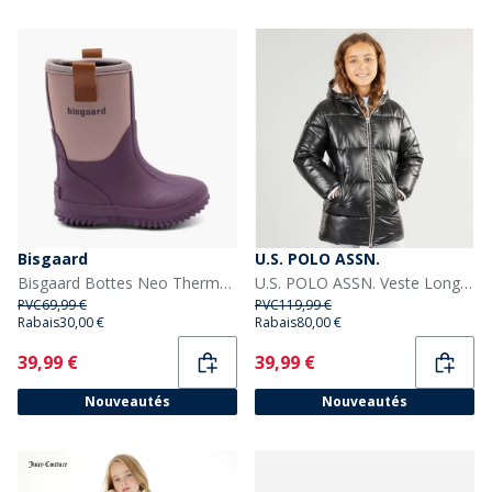
Bisgaard
U.S. POLO ASSN.
Bisgaard Bottes Neo Thermo Fille Plum
U.S. POLO ASSN. Veste Longue Rembourrée Fille Noir
PVC
69,99 €
PVC
119,99 €
Rabais
30,00 €
Rabais
80,00 €
Current
Current
39,99 €
39,99 €
Nouveautés
Nouveautés