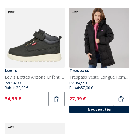
Levi's
Trespass
Levi's Bottes Arizona Enfant Noir 0003
Trespass Veste Longue Rembourrée à Capuche Imperméable Tiffy Fille Noir
PVC
54,99 €
PVC
84,99 €
Rabais
20,00 €
Rabais
57,00 €
Current
Current
34,99 €
27,99 €
Nouveautés