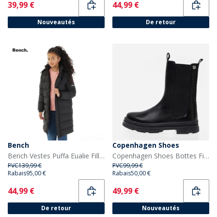
Current
Current
39,99 €
44,99 €
Nouveautés
De retour
Bench
Copenhagen Shoes
Bench Vestes Puffa Eualie Fille Noir
Copenhagen Shoes Bottes Fille de tous les jours 0001 Black
PVC
139,99 €
PVC
99,99 €
Rabais
95,00 €
Rabais
50,00 €
Current
Current
44,99 €
49,99 €
De retour
Nouveautés