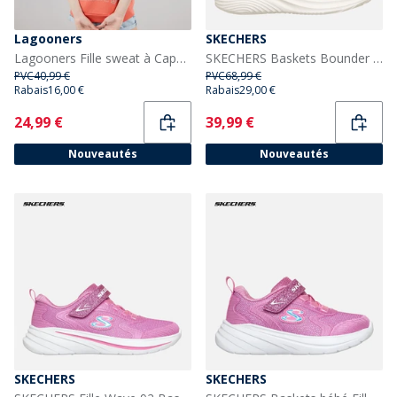
Lagooners
SKECHERS
Lagooners Fille sweat à Capuche Driftwood Mandarin
SKECHERS Baskets Bounder Pro Fille Noir
PVC
40,99 €
PVC
68,99 €
Rabais
16,00 €
Rabais
29,00 €
Current
Current
24,99 €
39,99 €
Nouveautés
Nouveautés
SKECHERS
SKECHERS