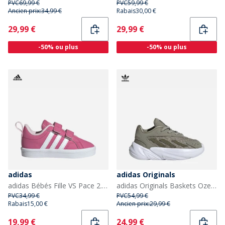
PVC
69,99 €
PVC
59,99 €
Ancien prix:
34,99 €
Rabais
30,00 €
Current
Current
29,99 €
29,99 €
-50% ou plus
-50% ou plus
adidas
adidas Originals
adidas Bébés Fille VS Pace 2.0 Velcro Baskets Pink Fusion/Cloud White/Clear Pink
adidas Originals Baskets Ozelia à Lacets élastiques bébé Silver Pebble/Focus Olive/Cloud White
PVC
34,99 €
PVC
54,99 €
Rabais
15,00 €
Ancien prix:
29,99 €
Current
Current
19,99 €
24,99 €