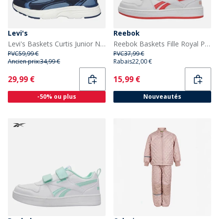
Levi's
Reebok
Levi's Baskets Curtis Junior Navy Jeans 1690
Reebok Baskets Fille Royal Prime 2.0 Blanc/Sunset Coral/Sunkissed Orange
PVC
59,99 €
PVC
37,99 €
Ancien prix:
34,99 €
Rabais
22,00 €
Current
Current
29,99 €
15,99 €
-50% ou plus
Nouveautés