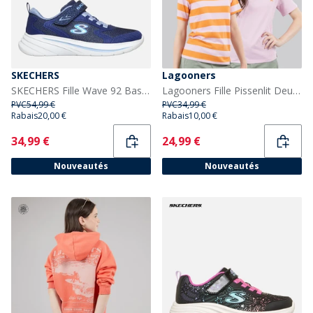
SKECHERS
Lagooners
SKECHERS Fille Wave 92 Baskets Navy
Lagooners Fille Pissenlit Deux Lots T-Shirts Lilac
PVC
54,99 €
PVC
34,99 €
Rabais
20,00 €
Rabais
10,00 €
Current
Current
34,99 €
24,99 €
Nouveautés
Nouveautés