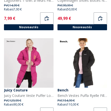
Lagooners T-shirt à fleurs Fille Navy
Copenhagen Shoes Bottes Nelly Fille 0241 Cognac
PVC
14,99 €
PVC
99,99 €
Rabais
7,00 €
Rabais
50,00 €
Current
Current
7,99 €
49,99 €
Nouveautés
Nouveautés
Juicy Couture
Bench
Juicy Couture Veste Puffer Longue Fille Festival Fuchsia
Bench Vestes Puffa Ryelle Fille Noir
PVC
129,99 €
PVC
154,99 €
Rabais
90,00 €
Rabais
110,00 €