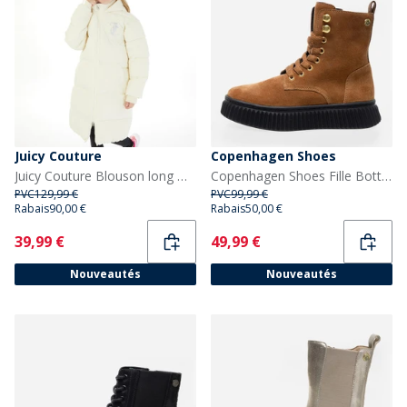
Juicy Couture
Copenhagen Shoes
Juicy Couture Blouson long matelassé Fille Vanilla Ice
Copenhagen Shoes Fille Bottes Vera 0241 Cognac
PVC
129,99 €
PVC
99,99 €
Rabais
90,00 €
Rabais
50,00 €
Current
Current
39,99 €
49,99 €
Nouveautés
Nouveautés