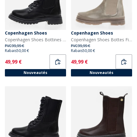
Copenhagen Shoes
Copenhagen Shoes
Copenhagen Shoes Bottines basses Kaylee Fille 0001 Black
Copenhagen Shoes Bottes Fille de tous les jours 0051 Gold
PVC
99,99 €
PVC
99,99 €
Rabais
50,00 €
Rabais
50,00 €
Current
Current
49,99 €
49,99 €
Nouveautés
Nouveautés