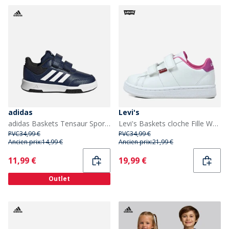
adidas
Levi's
adidas Baskets Tensaur Sport 2.0 Enfant Dark Blue/Footwear White/Core Black
Levi's Baskets cloche Fille White Fuxia 0069
PVC
34,99 €
PVC
34,99 €
Ancien prix:
14,99 €
Ancien prix:
21,99 €
Current
Current
11,99 €
19,99 €
Outlet