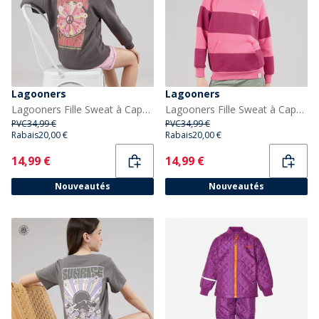
Lagooners
Lagooners
Lagooners Fille Sweat à Capuche Orge Charcoal
Lagooners Fille Sweat à Capuche rayé Elmbrook Bright Pink
PVC
34,99 €
PVC
34,99 €
Rabais
20,00 €
Rabais
20,00 €
Current
Current
14,99 €
14,99 €
Nouveautés
Nouveautés