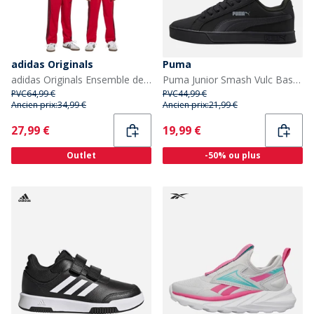
adidas Originals
Puma
adidas Originals Ensemble de Survêtement Trefoil Firebird Enfant Better Scarlet/Noir
Puma Junior Smash Vulc Baskets Noir/Gris
PVC
64,99 €
PVC
44,99 €
Ancien prix:
34,99 €
Ancien prix:
21,99 €
Current
Current
27,99 €
19,99 €
Outlet
-50% ou plus