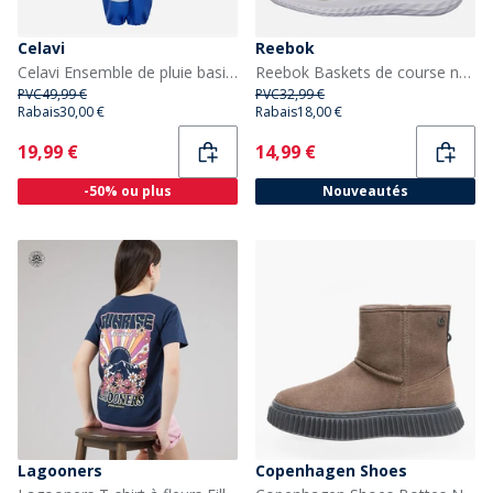
Celavi
Reebok
Celavi Ensemble de pluie basique uni en PU Enfant Bleu Océan Oceanblue
Reebok Baskets de course neutres Enfant Rush Runner 5 à Lacets élastiques Noir/Noir/Blanc
PVC
49,99 €
PVC
32,99 €
Rabais
30,00 €
Rabais
18,00 €
Current
Current
19,99 €
14,99 €
-50% ou plus
Nouveautés
Lagooners
Copenhagen Shoes