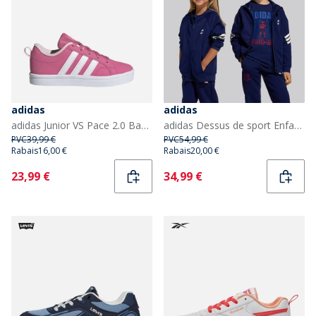
adidas
adidas
adidas Junior VS Pace 2.0 Baskets Pink Fusion/Cloud White/Clear Pink
adidas Dessus de sport Enfant X Marvel Spider-Man Dark Blue/Off White
PVC
39,99 €
PVC
54,99 €
Rabais
16,00 €
Rabais
20,00 €
Current
Current
23,99 €
34,99 €