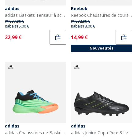
adidas
Reebok
adidas Baskets Tensaur à scratch Enfant Core Black/Cloud White/Core Black
Reebok Chaussures de course neutres Lite Spinner Fille Mist Grey/True Pink/Aqua
PVC
37,99 €
PVC
32,99 €
Rabais
15,00 €
Rabais
18,00 €
Current
Current
22,99 €
14,99 €
Nouveautés
adidas
adidas
adidas Chaussures de Basketball Dame X Enfant Lime Burgundy/Signal Coral/Blue Burst
adidas Junior Copa Pure 3 League Electric Stealth Pack Crampons Terrain Sec/Polyvalent Core Black/Dgh Solid Grey/Lucid Lemon