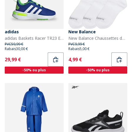
adidas
New Balance
adidas Baskets Racer TR23 Enfant Royal Blue/Footwear White/Lucid Lime
New Balance Chaussettes de sport Junior, trois paires, rembourrées, blanches
PVC
59,99 €
PVC
9,99 €
Rabais
30,00 €
Rabais
5,00 €
Current
Current
29,99 €
4,99 €
-50% ou plus
-50% ou plus