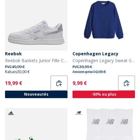
Reebok
Copenhagen Legacy
Reebok Baskets Junior Fille Court Advance Blanc/Blanc/Silver Metallic
Copenhagen Legacy Sweat-Shirt Bleu Cobalt
PVC
49,99 €
PVC
39,99 €
Rabais
30,00 €
Ancien prix:
10,99 €
Current
Current
19,99 €
9,99 €
Nouveautés
-50% ou plus