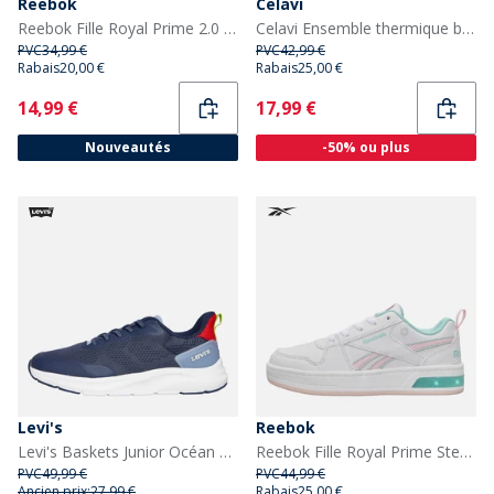
Reebok
Celavi
Reebok Fille Royal Prime 2.0 Deux Sangles Velcro Baskets Blanc/Blanc/Glitch Aqua
Celavi Ensemble thermique basique uni Enfant Celavie Misty Rose
PVC
34,99 €
PVC
42,99 €
Rabais
20,00 €
Rabais
25,00 €
Current
Current
14,99 €
17,99 €
Nouveautés
-50% ou plus
Levi's
Reebok
Levi's Baskets Junior Océan Bleu Marine/Rouge 0290 Navy Red 0290
Reebok Fille Royal Prime Step N Flash Baskets Blanc/Frosted Berry/Glitch Aqua
PVC
49,99 €
PVC
44,99 €
Ancien prix:
27,99 €
Rabais
25,00 €