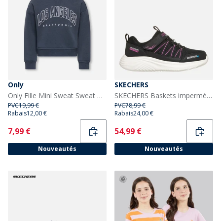
Only
SKECHERS
Only Fille Mini Sweat Sweat Ombre Blue
SKECHERS Baskets imperméables Bounder Pro Fille Noir
PVC
19,99 €
PVC
78,99 €
Rabais
12,00 €
Rabais
24,00 €
Current
Current
7,99 €
54,99 €
Nouveautés
Nouveautés