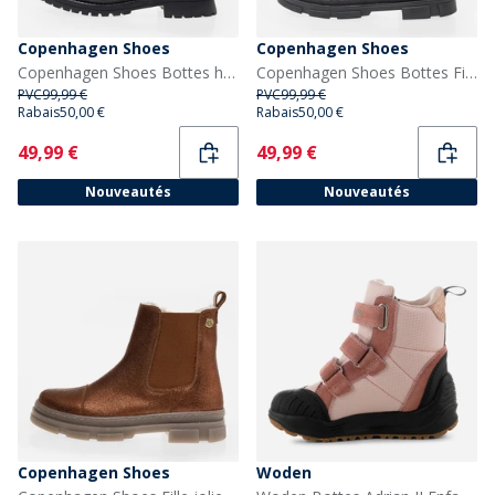
Copenhagen Shoes
Copenhagen Shoes
Copenhagen Shoes Bottes hautes Kaylee Fille 0001 Black
Copenhagen Shoes Bottes Fille de tous les jours 847 Dark Brown
PVC
99,99 €
PVC
99,99 €
Rabais
50,00 €
Rabais
50,00 €
Current
Current
49,99 €
49,99 €
Nouveautés
Nouveautés
Copenhagen Shoes
Woden