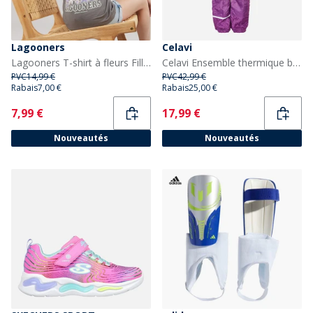
Lagooners
Celavi
Lagooners T-shirt à fleurs Fille Charcoal
Celavi Ensemble thermique basique uni Enfant Lilac
PVC
14,99 €
PVC
42,99 €
Rabais
7,00 €
Rabais
25,00 €
Current
Current
7,99 €
17,99 €
Nouveautés
Nouveautés