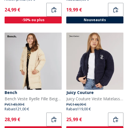
Current
Current
24,99 €
19,99 €
-50% ou plus
Nouveautés
Bench
Juicy Couture
Bench Veste Ryelle Fille Beige Clair
Juicy Couture Veste Matelassée en velours à col cheminée Fille Ciel nocturne
PVC
149,99 €
PVC
144,99 €
Rabais
121,00 €
Rabais
119,00 €
Current
Current
28,99 €
25,99 €