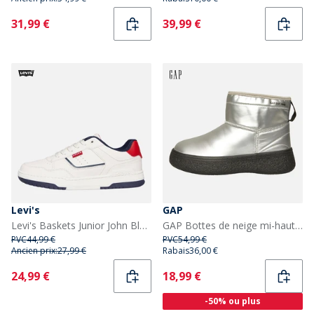
Current
Current
31,99 €
39,99 €
Levi's
GAP
Levi's Baskets Junior John Blanc cassé/Marine 3130 Off White Navy 3130
GAP Bottes de neige mi-hautes Alaska argentées filles
PVC
44,99 €
PVC
54,99 €
Ancien prix:
27,99 €
Rabais
36,00 €
Current
Current
24,99 €
18,99 €
-50% ou plus