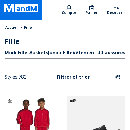
Skip
Primary departments
to
0
Compte
Panier
Découvrir
main
content
Fil d'Ariane
Accueil
Fille
Fille
Liens rapides
Mode
Filles
Baskets
Junior Fille
Vêtements
Chaussures
En
Styles 782
Filtrer et trier