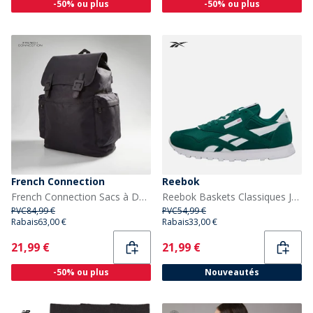
-50% ou plus
-50% ou plus
French Connection
Reebok
French Connection Sacs à Dos FC Homme Noir
Reebok Baskets Classiques Junior en Nylon Vert Métallisé/Blanc/Vert Métallisé Metalgreen/Blanc/Metal Green
PVC
84,99 €
PVC
54,99 €
Rabais
63,00 €
Rabais
33,00 €
Current
Current
21,99 €
21,99 €
-50% ou plus
Nouveautés