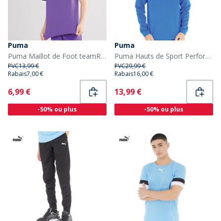
Puma
Puma
Puma Maillot de Foot teamRISE Garçon Violet
Puma Hauts de Sport Performants teamRISE Garçon Bleu
PVC
13,99 €
PVC
29,99 €
Rabais
7,00 €
Rabais
16,00 €
Current
Current
6,99 €
13,99 €
-50% ou plus
-50% ou plus