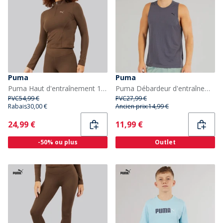
Puma
Puma
Puma Haut d'entraînement 1/2 Zip Femme Espresso Brown
Puma Débardeur d'entraînement Triblend dryCELL Homme Gris galactique
PVC
54,99 €
PVC
27,99 €
Rabais
30,00 €
Ancien prix:
14,99 €
Current
Current
24,99 €
11,99 €
-50% ou plus
Outlet