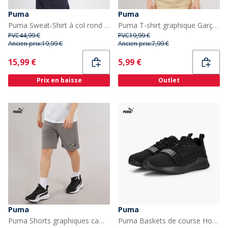
Puma
Puma
Puma Sweat-Shirt à col rond avec petit logo Essentials Homme - Bleu Marine
Puma T-shirt graphique Garçon Putty
PVC
44,99 €
PVC
19,99 €
Ancien prix:
19,99 €
Ancien prix:
7,99 €
Current
Current
15,99 €
5,99 €
Prix en baisse
Outlet
Puma
Puma
Puma Shorts graphiques camouflage Garçon Cast Iron
Puma Baskets de course Homme avec fil Puma Black