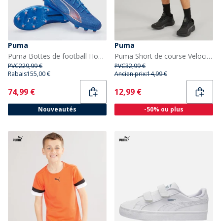
Puma
Puma
Puma Bottes de football Homme Ultra 6 Ultimate FG terrain ferme Ultra Blue/Blanc/Glowing Red
Puma Short de course Velocity 5 pouces Homme Puma Noir
PVC
229,99 €
PVC
32,99 €
Rabais
155,00 €
Ancien prix:
14,99 €
Current
Current
74,99 €
12,99 €
Nouveautés
-50% ou plus