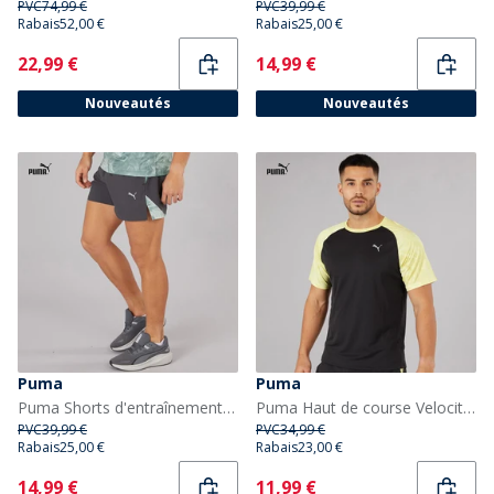
PVC
74,99 €
PVC
39,99 €
Rabais
52,00 €
Rabais
25,00 €
Current
Current
22,99 €
14,99 €
Nouveautés
Nouveautés
Puma
Puma
Puma Shorts d'entraînement Puma Fit Ultrabreathe Stretch 5 pouces marbrés Homme Gris/Bleu
Puma Haut de course Velocity Marble Homme Noir/Jaune
PVC
39,99 €
PVC
34,99 €
Rabais
25,00 €
Rabais
23,00 €
Current
Current
14,99 €
11,99 €