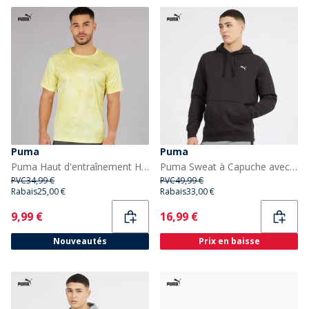
Puma
Puma
Puma Haut d'entraînement Homme Train All Day imprimé marbre Gold Moon
Puma Sweat à Capuche avec petit logo Essentials Puma Noir homme
PVC
34,99 €
PVC
49,99 €
Rabais
25,00 €
Rabais
33,00 €
Current
Current
9,99 €
16,99 €
Nouveautés
Prix en baisse