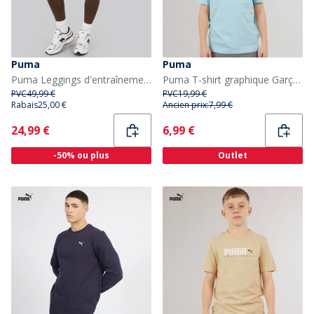
Puma
Puma
Puma Leggings d'entraînement taille haute Femme Espresso Brown
Puma T-shirt graphique Garçon Aqua
PVC
49,99 €
PVC
19,99 €
Rabais
25,00 €
Ancien prix:
7,99 €
Current
Current
24,99 €
6,99 €
-50% ou plus
Outlet