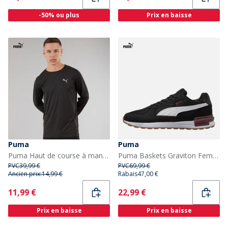
-50% ou plus
Prix en baisse
Puma
Puma
Puma Haut de course à manches longues préféré Homme Puma Noir
Puma Baskets Graviton Femme Puma Black
PVC
39,99 €
PVC
69,99 €
Ancien prix:
14,99 €
Rabais
47,00 €
Current
Current
11,99 €
22,99 €
Prix en baisse
Prix en baisse