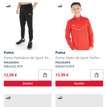
Puma
Puma
Puma Pantalons de Sport Performants teamRISE Poly Homme Noir
Puma Hauts de Sport Performants teamRISE Garçon Rouge
PVC
34,99 €
PVC
29,99 €
Rabais
22,00 €
Rabais
16,00 €
Current
Current
12,99 €
13,99 €
Outlet
Outlet