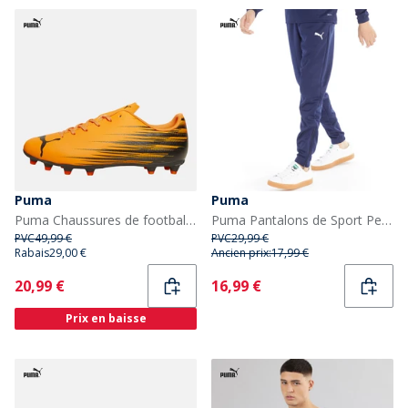
Puma
Puma
Puma Chaussures de football Homme Attacanto II FG/AG Terrain Ferme/Artificiel Heat Fire/Puma Black
Puma Pantalons de Sport Performants teamRISE Garçon Bleu
PVC
49,99 €
PVC
29,99 €
Rabais
29,00 €
Ancien prix:
17,99 €
Current
Current
20,99 €
16,99 €
Prix en baisse