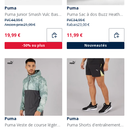
Puma
Puma
Puma Junior Smash Vulc Baskets Noir/Gris
Puma Sac à dos Buzz Heather Medium Grey Heather
PVC
44,99 €
PVC
34,99 €
Ancien prix:
21,99 €
Rabais
23,00 €
Current
Current
19,99 €
11,99 €
-50% ou plus
Nouveautés
Puma
Puma
Puma Veste de course légère homme, motif marbre Gris/Bleu
Puma Shorts d'entraînement Puma Fit Ultrabreathe Stretch 5 pouces marbrés Homme Noir/Jaune