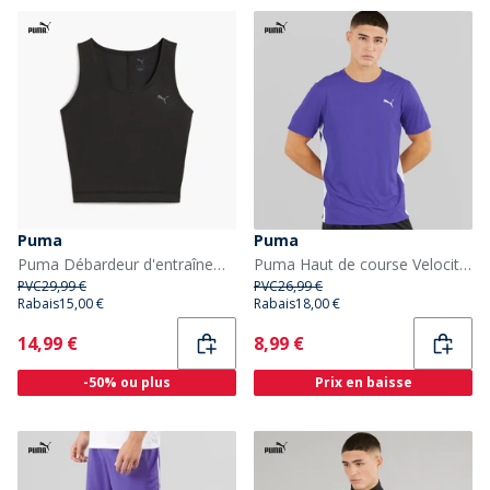
Puma
Puma
Puma Débardeur d'entraînement Cloudspun Twist Femme Puma Black
Puma Haut de course Velocity Run Homme Lapis Lazuli
PVC
29,99 €
PVC
26,99 €
Rabais
15,00 €
Rabais
18,00 €
Current
Current
14,99 €
8,99 €
-50% ou plus
Prix en baisse