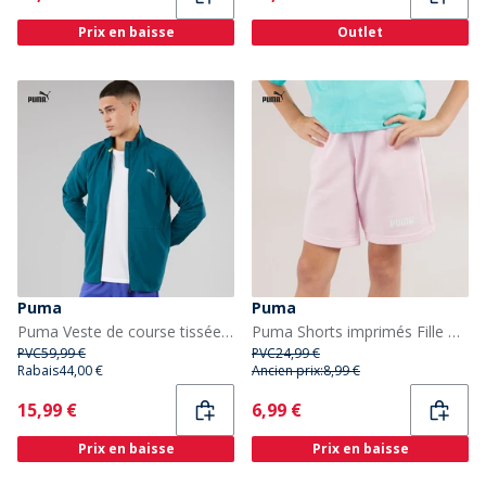
Prix en baisse
Outlet
Puma
Puma
Puma Veste de course tissée favorite Homme Ocean Tropic
Puma Shorts imprimés Fille Rose
PVC
59,99 €
PVC
24,99 €
Rabais
44,00 €
Ancien prix:
8,99 €
Current
Current
15,99 €
6,99 €
Prix en baisse
Prix en baisse