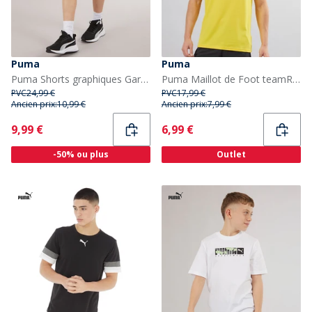
Puma
Puma
Puma Shorts graphiques Garçon Putty
Puma Maillot de Foot teamRISE Homme Jaune
PVC
24,99 €
PVC
17,99 €
Ancien prix:
10,99 €
Ancien prix:
7,99 €
Current
Current
9,99 €
6,99 €
-50% ou plus
Outlet