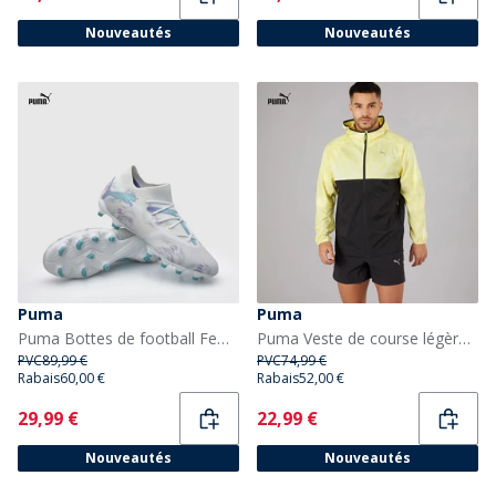
Nouveautés
Nouveautés
Puma
Puma
Puma Bottes de football Femme Future 7 Match Brilliance FG/AG Terrain sec/synthétique Puma White
Puma Veste de course légère homme, motif marbre Noir/Jaune
PVC
89,99 €
PVC
74,99 €
Rabais
60,00 €
Rabais
52,00 €
Current
Current
29,99 €
22,99 €
Nouveautés
Nouveautés