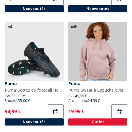
Nouveautés
Nouveautés
Puma
Puma
Puma Bottes de football Homme Future 8 Ultimate Low FG terrain ferme Puma Black
Puma Sweat à Capuche oversize essentiel Femme Plum Haze
PVC
229,99 €
PVC
49,99 €
Rabais
135,00 €
Ancien prix:
24,99 €
Current
Current
94,99 €
19,99 €
Nouveautés
Outlet