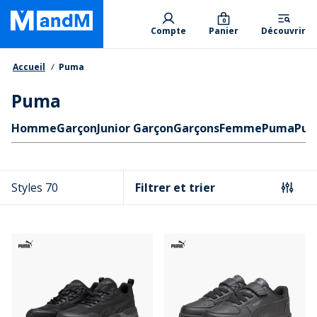
Skip
Primary departments
to
0
Compte
Panier
Découvrir
main
content
Fil d'Ariane
Accueil
Puma
Puma
Liens rapides
Homme
Garçon
Junior Garçon
Garçons
Femme
Puma
Pum
Styles 70
Filtrer et trier