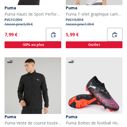
Puma
Puma
Puma Hauts de Sport Performants teamRISE Homme Noir
Puma T-shirt graphique camouflage Garçon Puma White
PVC
17,99 €
PVC
19,99 €
Ancien prix:
9,99 €
Ancien prix:
7,99 €
Current
Current
7,99 €
5,99 €
-50% ou plus
Outlet
Puma
Puma
Puma Veste de course tissée favorite Homme Puma Noir
Puma Bottes de football Homme Future 8 Match FG/AG Terrain sec/synthétique Puma Black