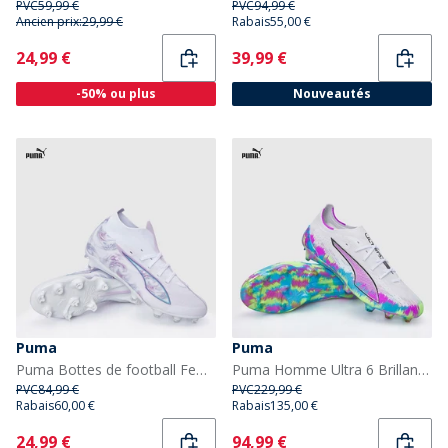
PVC
59,99 €
PVC
94,99 €
Ancien prix:
29,99 €
Rabais
55,00 €
Current
Current
24,99 €
39,99 €
-50% ou plus
Nouveautés
Puma
Puma
Puma Bottes de football Femme Ultra 5 Match+ Brilliance FG/AG terrain ferme/artificiel Puma White
Puma Homme Ultra 6 Brillance Ultime Crampons de football FG Sol Dur Puma White
PVC
84,99 €
PVC
229,99 €
Rabais
60,00 €
Rabais
135,00 €
Current
Current
24,99 €
94,99 €