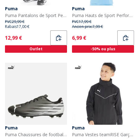
Puma
Puma
Puma Pantalons de Sport Performants teamRISE Garçon Noir
Puma Hauts de Sport Performants teamRISE Homme Bleu
PVC
29,99 €
PVC
17,99 €
Rabais
17,00 €
Ancien prix:
7,99 €
Current
Current
12,99 €
6,99 €
Outlet
-50% ou plus
Puma
Puma
Puma Chaussures de football Homme Attacanto II FG/AG terrain ferme/artificiel Puma Black/Puma White
Puma Vestes teamRISE Garçon Noir