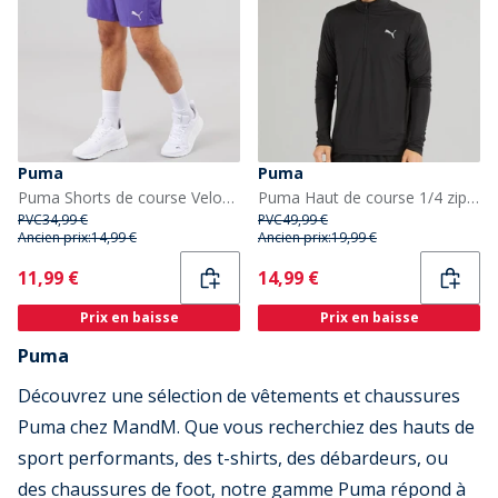
Puma
Puma
Puma Shorts de course Velocity 7 pouces Homme Lapis Lazuli
Puma Haut de course 1/4 zip Homme Puma Noir
PVC
34,99 €
PVC
49,99 €
Ancien prix:
14,99 €
Ancien prix:
19,99 €
Current
Current
11,99 €
14,99 €
Prix en baisse
Prix en baisse
Puma
Découvrez une sélection de vêtements et chaussures
Puma chez MandM. Que vous recherchiez des hauts de
sport performants, des t-shirts, des débardeurs, ou
des chaussures de foot, notre gamme Puma répond à