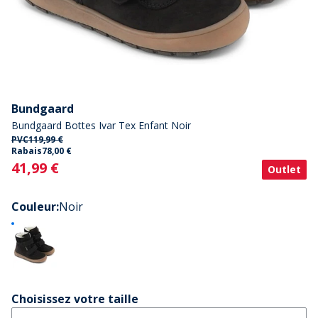
Bundgaard
Bundgaard Bottes Ivar Tex Enfant Noir
PVC
119,99 €
Rabais
78,00 €
Current
41,99 €
Outlet
Couleur
:
Noir
Choisissez votre taille