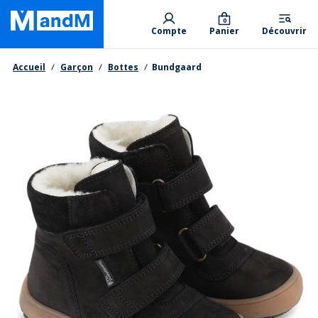
Skip
Primary departments
to
0
Compte
Panier
Découvrir
main
content
Fil d'Ariane
Accueil
Garçon
Bottes
Bundgaard