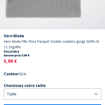
Vero Moda
Vero Moda Fille Flora Pacquet Double soutiens-gorge Griffin B-
12 2Xgriffin
PVC
27,99 €
Ancien prix:
7,99 €
Current
5,99 €
Couleur
:
Gris
Choisissez votre taille