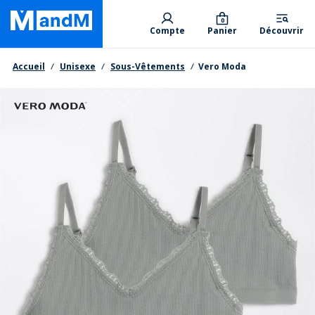
Skip
Primary departments
to
0
Compte
Panier
Découvrir
main
content
Fil d'Ariane
Accueil
Unisexe
Sous-Vêtements
Vero Moda