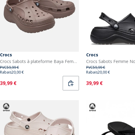
Crocs
Crocs
Crocs Sabots à plateforme Baya Femme Truffle
Crocs Sabots Femme No
PVC
59,99 €
PVC
59,99 €
Rabais
20,00 €
Rabais
20,00 €
Current
Current
39,99 €
39,99 €