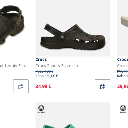
Crocs
Croc
Crocs Sabots de sport tout-terrain Espresso/Noyer
Crocs Sabots Espresso
PVC
54,99 €
PVC
44
Rabais
20,00 €
Rabais
Current
Curr
34,99 €
29,9