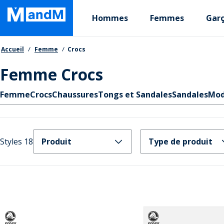
Skip
Primary departments
to
Hommes
Femmes
Gar
main
content
Fil d'Ariane
Accueil
Femme
Crocs
Femme Crocs
Liens rapides
Femme
Crocs
Chaussures
Tongs et Sandales
Sandales
Mo
Styles 18
Produit
Type de produit