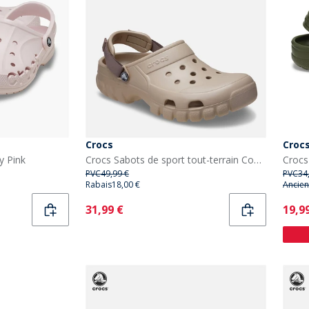
Crocs
Croc
y Pink
Crocs Sabots de sport tout-terrain Cobblestone/Truffle
Crocs
PVC
49,99 €
PVC
34
Rabais
18,00 €
Ancien
Current
Curr
31,99 €
19,9