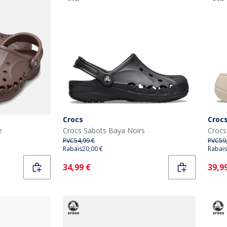
Crocs
Croc
e
Crocs Sabots Baya Noirs
Crocs
PVC
54,99 €
PVC
59
Rabais
20,00 €
Rabais
Current
Curr
34,99 €
39,9