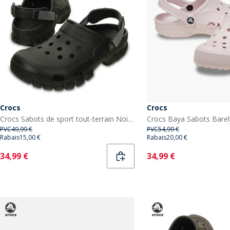
Crocs
Crocs
Crocs Sabots de sport tout-terrain Noir/Graphite
Crocs Baya Sabots Barel
PVC
49,99 €
PVC
54,99 €
Rabais
15,00 €
Rabais
20,00 €
Current
Current
34,99 €
34,99 €