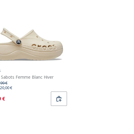
s
 Sabots Femme Blanc Hiver
,99 €
20,00 €
ent
9 €