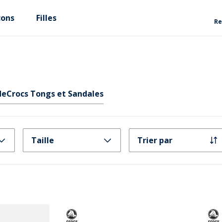
çons
Filles
Re
de
Crocs Tongs et Sandales
Taille
Trier par