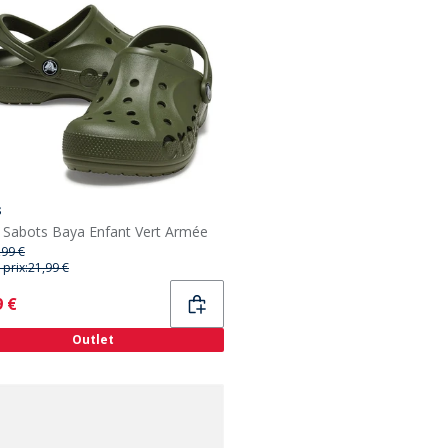
s
 Sabots Baya Enfant Vert Armée
,99 €
 prix:
21,99 €
ent
9 €
Outlet