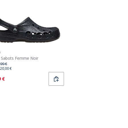
s
 Sabots Femme Noir
,99 €
20,00 €
ent
9 €