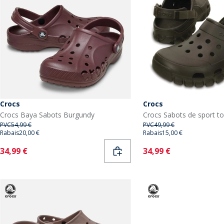
Crocs
Crocs
Crocs Baya Sabots Burgundy
PVC
54,99 €
PVC
49,99 €
Rabais
20,00 €
Rabais
15,00 €
Current
Current
34,99 €
34,99 €