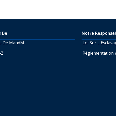
s De
Notre Responsab
os De MandM
Loi Sur L'Esclav
A-Z
Réglementation