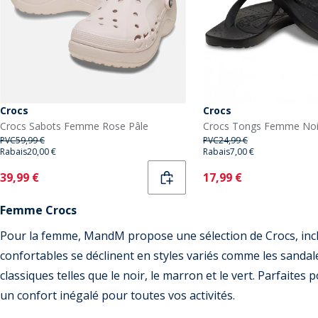
Crocs
Crocs
Crocs Sabots Femme Rose Pâle
Crocs Tongs Femme Noi
PVC
59,99 €
PVC
24,99 €
Rabais
20,00 €
Rabais
7,00 €
Current
Current
39,99 €
17,99 €
Femme Crocs
Pour la femme, MandM propose une sélection de Crocs, incl
confortables se déclinent en styles variés comme les sandales
classiques telles que le noir, le marron et le vert. Parfaites 
un confort inégalé pour toutes vos activités.