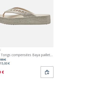
s
Crocs Tongs compensées Baya pailletées Femme Stucco
,99 €
15,00 €
ent
9 €