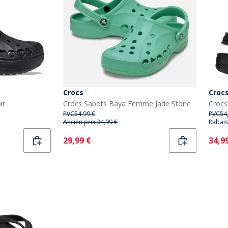
Crocs
Croc
ir
Crocs Sabots Baya Femme Jade Stone
Crocs
PVC
54,99 €
PVC
54
Ancien prix:
34,99 €
Rabais
Current
Curr
29,99 €
34,9