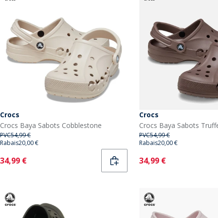
Crocs
Crocs
Crocs Baya Sabots Cobblestone
Crocs Baya Sabots Truff
PVC
54,99 €
PVC
54,99 €
Rabais
20,00 €
Rabais
20,00 €
Current
Current
34,99 €
34,99 €