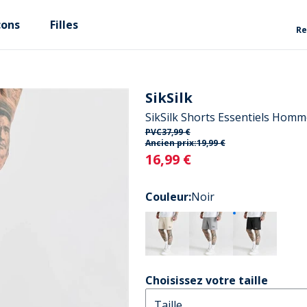
çons
Filles
Re
SikSilk
SikSilk Shorts Essentiels Homm
PVC
37,99 €
Ancien prix:
19,99 €
Current
16,99 €
Couleur
:
Noir
Choisissez votre taille