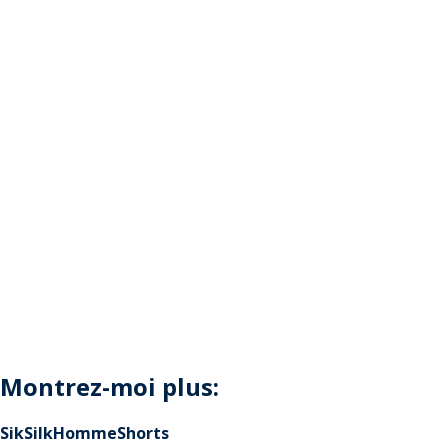
Montrez-moi plus:
SikSilk
Homme
Shorts