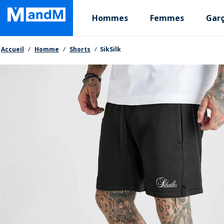
Skip
Primary departments
to
Hommes
Femmes
Gar
main
content
Fil d'Ariane
Accueil
Homme
Shorts
SikSilk