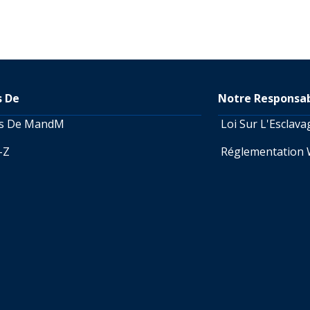
s De
Notre Responsab
os De MandM
Loi Sur L'Esclav
A-Z
Réglementation