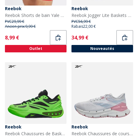
Reebok
Reebok
Reebok Shorts de bain Yale Homme Vector rouge
Reebok Jogger Lite Baskets Vector Navy/Blanc/Blanc
PVC
29,99 €
PVC
56,99 €
Ancien prix:
9,99 €
Rabais
22,00 €
Current
Current
8,99 €
34,99 €
Outlet
Nouveautés
Reebok
Reebok
Reebok Chaussures de Basketball Engine A Solar Lime/Solar Lime/Noir
Reebok Chaussures de course neutres Floatzig Symmetros Femme Moon/Dusty Rose/Y2K Blue