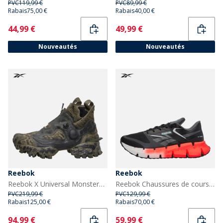
PVC
119,99 €
PVC
89,99 €
Rabais
75,00 €
Rabais
40,00 €
Current
Current
44,99 €
49,99 €
Nouveautés
Nouveautés
Reebok
Reebok
Reebok X Universal Monsters Instapump Fury 94 Mid 'Creature From The Black Lagoon' Baskets Vert/Vert/Noir
Reebok Chaussures de course neutres FloatZig 1 Homme Noir/Gris/Blanc
PVC
219,99 €
PVC
129,99 €
Rabais
125,00 €
Rabais
70,00 €
Current
Current
94,99 €
59,99 €