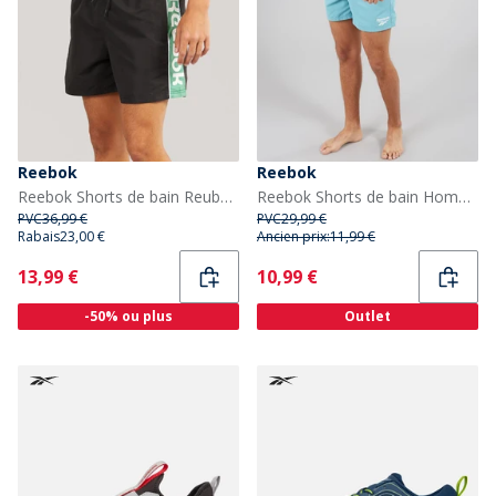
Reebok
Reebok
Reebok Shorts de bain Reuben Homme Noir
Reebok Shorts de bain Homme Yale Warped Blue
PVC
36,99 €
PVC
29,99 €
Rabais
23,00 €
Ancien prix:
11,99 €
Current
Current
13,99 €
10,99 €
-50% ou plus
Outlet