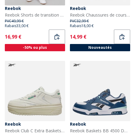
Reebok
Reebok
Reebok Shorts de transition de basketball Reebok Homme de 7 pouces Y2K Blue
Reebok Chaussures de course neutres Lite Spinner Fille Mist Grey/True Pink/Aqua
PVC
49,99 €
PVC
32,99 €
Rabais
33,00 €
Rabais
18,00 €
Current
Current
16,99 €
14,99 €
-50% ou plus
Nouveautés
Reebok
Reebok
Reebok Club C Extra Baskets Chalk/Chalk/Glen Green
Reebok Baskets BB 4500 DMX Blanc/Shadow/Noir