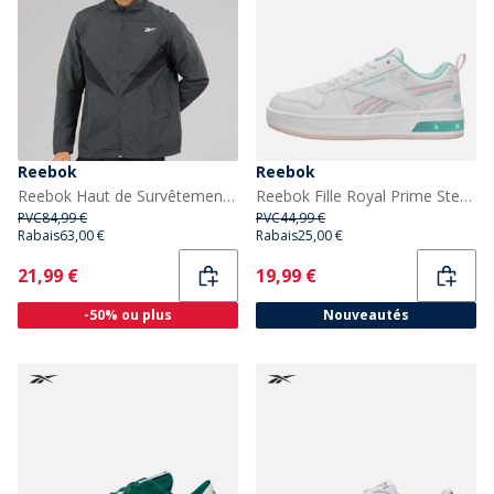
Reebok
Reebok
Reebok Haut de Survêtement de basketball Homme Grey 6
Reebok Fille Royal Prime Step N Flash Baskets Blanc/Frosted Berry/Glitch Aqua
PVC
84,99 €
PVC
44,99 €
Rabais
63,00 €
Rabais
25,00 €
Current
Current
21,99 €
19,99 €
-50% ou plus
Nouveautés