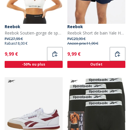
Reebok
Reebok
Reebok Soutien-gorge de sport sans couture Maryna Femme Blanc
Reebok Short de bain Yale Homme Vector Navy
PVC
27,99 €
PVC
29,99 €
Rabais
18,00 €
Ancien prix:
11,99 €
Current
Current
9,99 €
9,99 €
-50% ou plus
Outlet