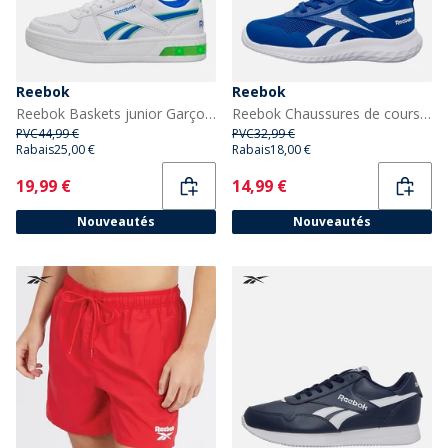
Reebok
Reebok
Reebok Baskets junior Garçon Royal Prime Step N Flash Blanc/Optimum Blue/Solar Lime
Reebok Chaussures de course neutres bébé Rush Runner 5 à Lacets élastiques Vector Blue/Vector Blue/Blanc
PVC
44,99 €
PVC
32,99 €
Rabais
25,00 €
Rabais
18,00 €
Current
Current
19,99 €
14,99 €
Nouveautés
Nouveautés