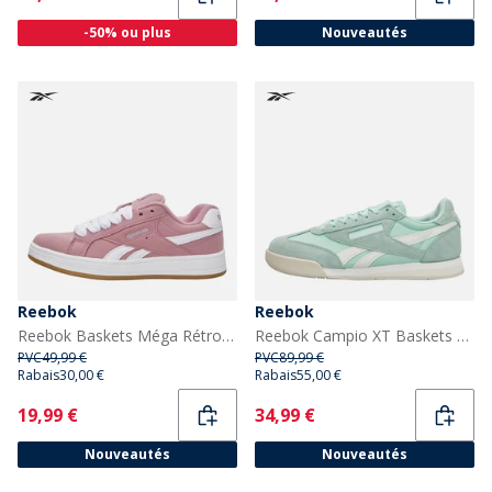
-50% ou plus
Nouveautés
Reebok
Reebok
Reebok Baskets Méga Rétro Junior Fille Dusty Rose/Blanc/Gum
Reebok Campio XT Baskets Glitch Aqua/Chalk/Alabaster
PVC
49,99 €
PVC
89,99 €
Rabais
30,00 €
Rabais
55,00 €
Current
Current
19,99 €
34,99 €
Nouveautés
Nouveautés