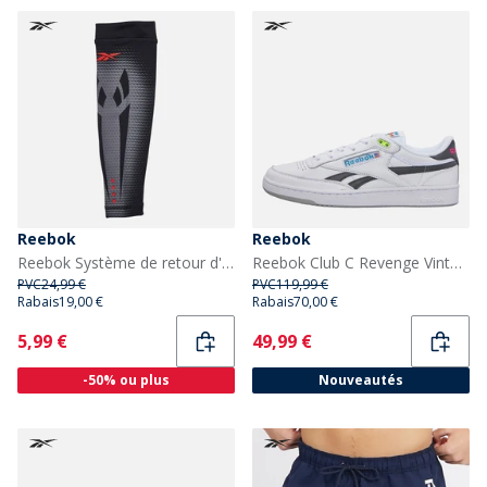
Reebok
Reebok
Reebok Système de retour d'énergie homme, manches performance Noir/Gris
Reebok Club C Revenge Vintage '90s Tennis' Baskets Blanc/Blanc/Noir
PVC
24,99 €
PVC
119,99 €
Rabais
19,00 €
Rabais
70,00 €
Current
Current
5,99 €
49,99 €
-50% ou plus
Nouveautés