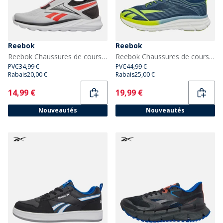
Reebok
Reebok
Reebok Chaussures de course neutres Lite Spinner juniors Garçon Washed Black/Gris/Energy Red
Reebok Chaussures de course neutres Junior Road Strider Athletic Blue/Warped Blue/Acid Yellow
PVC
34,99 €
PVC
44,99 €
Rabais
20,00 €
Rabais
25,00 €
Current
Current
14,99 €
19,99 €
Nouveautés
Nouveautés