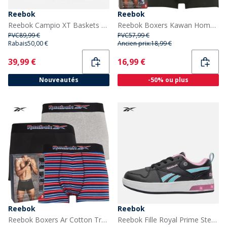
Reebok
Reebok
Reebok Campio XT Baskets Blanc/Classic Burgundy/Gum
Reebok Boxers Kawan Homme Noir
PVC
89,99 €
PVC
57,99 €
Rabais
50,00 €
Ancien prix:
18,99 €
Current
Current
39,99 €
16,99 €
Nouveautés
-50% ou plus
Reebok
Reebok
Reebok Boxers Ar Cotton Trunks Homme Multicolore
Reebok Fille Royal Prime Step N Flash Baskets Noir/Astro Rose/Aqua