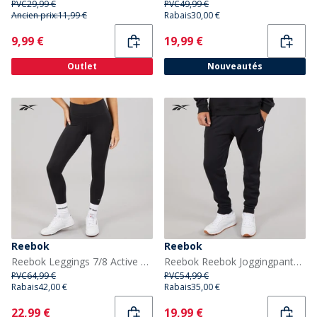
PVC
29,99 €
PVC
49,99 €
Ancien prix:
11,99 €
Rabais
30,00 €
Current
Current
9,99 €
19,99 €
Outlet
Nouveautés
Reebok
Reebok
Reebok Leggings 7/8 Active Collective Dreamblend Femme Noir
Reebok Reebok Joggingpants en molleton avec petit logo Homme Noir
PVC
64,99 €
PVC
54,99 €
Rabais
42,00 €
Rabais
35,00 €
Current
Current
22,99 €
19,99 €