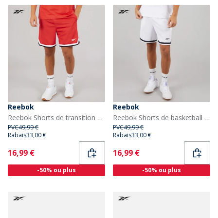
Reebok
Reebok
Reebok Shorts de transition de basketball Reebok Homme de 7 pouces Energy Red/Blanc
Reebok Shorts de basketball Reebok 7 pouces Homme Blanc
PVC
49,99 €
PVC
49,99 €
Rabais
33,00 €
Rabais
33,00 €
Current
Current
16,99 €
16,99 €
-50% ou plus
-50% ou plus