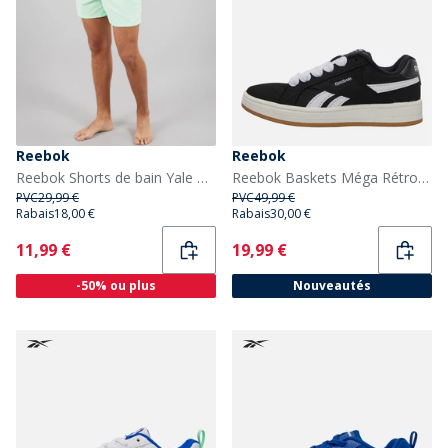
Reebok
Reebok
Reebok Shorts de bain Yale Homme Aqua
Reebok Baskets Méga Rétro Enfant Noir/Blanc/Gum
PVC
29,99 €
PVC
49,99 €
Rabais
18,00 €
Rabais
30,00 €
Current
Current
11,99 €
19,99 €
-50% ou plus
Nouveautés