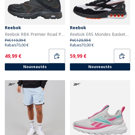
Reebok
Reebok
Reebok RBK Premier Road Plus VI Baskets Gris/Gris/Noir
Reebok ERS Mondes Baskets Noir/Blanc/Chrome
PVC
119,99 €
PVC
129,99 €
Rabais
70,00 €
Rabais
70,00 €
Current
Current
49,99 €
59,99 €
Nouveautés
Nouveautés