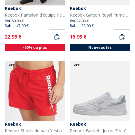
Reebok
Reebok
Reebok Pantalon d'équipe Femme Noir
Reebok Garçon Royal Prime 2.0 Baskets Noir/Gris/Blanc
PVC
69,99 €
PVC
37,99 €
Rabais
47,00 €
Rabais
22,00 €
Current
Current
22,99 €
15,99 €
-50% ou plus
Nouveautés
Reebok
Reebok
Reebok Shorts de bain Yestin Homme Rouge/Blanc
Reebok Baskets Junior Fille Court Advance Blanc/Blanc/Silver Metallic