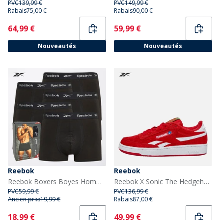
PVC
139,99 €
PVC
149,99 €
Rabais
75,00 €
Rabais
90,00 €
Current
Current
64,99 €
59,99 €
Nouveautés
Nouveautés
Reebok
Reebok
Reebok Boxers Boyes Homme Noir
Reebok X Sonic The Hedgehog 3 Club C Revenge 'Knuckles' Baskets Rouge/Blanc/Rouge
PVC
59,99 €
PVC
136,99 €
Ancien prix:
19,99 €
Rabais
87,00 €
Current
Current
18,99 €
49,99 €