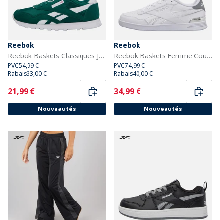
Reebok
Reebok
Reebok Baskets Classiques Junior en Nylon Vert Métallisé/Blanc/Vert Métallisé Metalgreen/Blanc/Metal Green
Reebok Baskets Femme Court Advance Blanc/Gris/Chrome
PVC
54,99 €
PVC
74,99 €
Rabais
33,00 €
Rabais
40,00 €
Current
Current
21,99 €
34,99 €
Nouveautés
Nouveautés