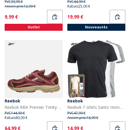
PVC
39,99 €
PVC
44,99 €
Ancien prix:
12,99 €
Rabais
25,00 €
Current
Current
9,99 €
19,99 €
Outlet
Nouveautés
Reebok
Reebok
Reebok RBK Premier Trinity KFS Baskets Mahogany
Reebok T-shirts Santo Homme, lot de 3, Noir/Gris Chiné/blanc
PVC
144,99 €
PVC
47,99 €
Rabais
80,00 €
Ancien prix:
16,99 €
Current
Current
64,99 €
14,99 €