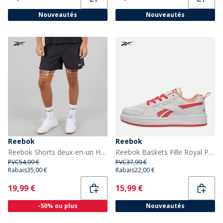
Nouveautés
Nouveautés
Reebok
Reebok
Reebok Shorts deux-en-un Homme Athlete Hype Noir/Electric Yellow
Reebok Baskets Fille Royal Prime 2.0 Blanc/Sunset Coral/Sunkissed Orange
PVC
54,99 €
PVC
37,99 €
Rabais
35,00 €
Rabais
22,00 €
Current
Current
19,99 €
15,99 €
-50% ou plus
Nouveautés