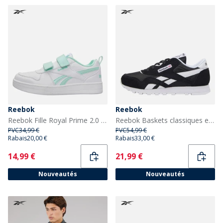
Reebok
Reebok
Reebok Fille Royal Prime 2.0 Deux Sangles Velcro Baskets Blanc/Blanc/Glitch Aqua
Reebok Baskets classiques en nylon Garçon Juniors Noir/Noir/Blanc
PVC
34,99 €
PVC
54,99 €
Rabais
20,00 €
Rabais
33,00 €
Current
Current
14,99 €
21,99 €
Nouveautés
Nouveautés