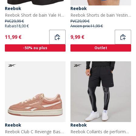
Reebok
Reebok
Reebok Short de bain Yale Homme Noir
Reebok Shorts de bain Yestin Homme Bleu Humble
PVC
29,99 €
PVC
29,99 €
Rabais
18,00 €
Ancien prix:
11,99 €
Current
Current
11,99 €
9,99 €
-50% ou plus
Outlet
Reebok
Reebok
Reebok Club C Revenge Baskets Pink Clay/Pink Clay/Chalk
Reebok Collants de performance Homme avec système de retour d'énergie Noir/Gris