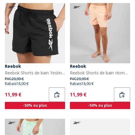
Reebok
Reebok
Reebok Shorts de bain Yestin Homme Noir
Reebok Shorts de bain Homme Yale Peach
PVC
29,99 €
PVC
29,99 €
Rabais
18,00 €
Rabais
18,00 €
Current
Current
11,99 €
11,99 €
-50% ou plus
-50% ou plus