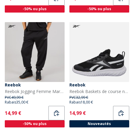
-50% ou plus
-50% ou plus
Reebok
Reebok
Reebok Jogging Femme Marque Identity Energy Fier Noir
Reebok Baskets de course neutres Enfant Rush Runner 5 à Lacets élastiques Noir/Noir/Blanc
PVC
49,99 €
PVC
32,99 €
Rabais
35,00 €
Rabais
18,00 €
Current
Current
14,99 €
14,99 €
-50% ou plus
Nouveautés