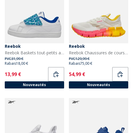
Reebok
Reebok
Reebok Baskets tout-petits avec fermeture scratch style tribunal Blanc/Vector Blue/Vector Blue
Reebok Chaussures de course neutres FloatZig 1 Femme Chalk/Sand/Atomic Pink
PVC
31,99 €
PVC
129,99 €
Rabais
18,00 €
Rabais
75,00 €
Current
Current
13,99 €
54,99 €
Nouveautés
Nouveautés