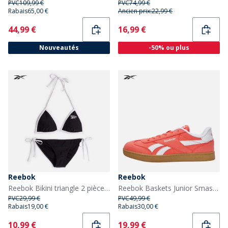
PVC
109,99 €
PVC
74,99 €
Rabais
65,00 €
Ancien prix:
22,99 €
Current
Current
44,99 €
16,99 €
Nouveautés
-50% ou plus
Reebok
Reebok
Reebok Bikini triangle 2 pièces Allegra Femme Noir
Reebok Baskets Junior Smash Edge Sunset Coral/Electric Amber/Gum
PVC
29,99 €
PVC
49,99 €
Rabais
19,00 €
Rabais
30,00 €
Current
Current
10,99 €
19,99 €