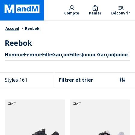
Skip
Primary departments
to
0
Compte
Panier
Découvrir
main
content
Fil d'Ariane
Accueil
Reebok
Reebok
Liens rapides
Homme
Femme
Fille
Garçon
Filles
Junior Garçon
Junior Fi
Styles 161
Filtrer et trier