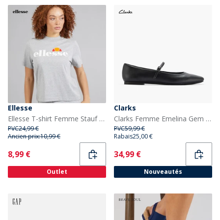
Ellesse
Clarks
Ellesse T-shirt Femme Stauf Logo Light Grey Marl
Clarks Femme Emelina Gem D-Fit Ballerines Noir
PVC
24,99 €
PVC
59,99 €
Ancien prix:
10,99 €
Rabais
25,00 €
Current
Current
8,99 €
34,99 €
Outlet
Nouveautés