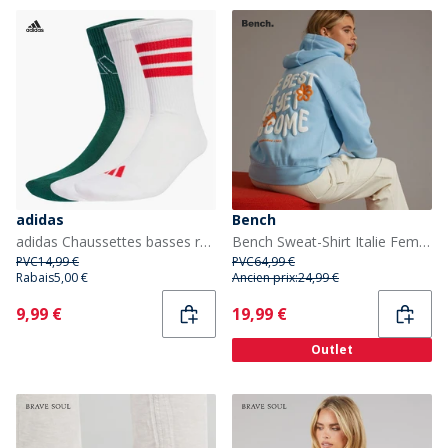
adidas
Bench
adidas Chaussettes basses rayées par lot de trois avec logo Blanc/Blanc/Powder Plum
Bench Sweat-Shirt Italie Femme Bleu Clair
PVC
14,99 €
PVC
64,99 €
Rabais
5,00 €
Ancien prix:
24,99 €
Current
Current
9,99 €
19,99 €
Outlet