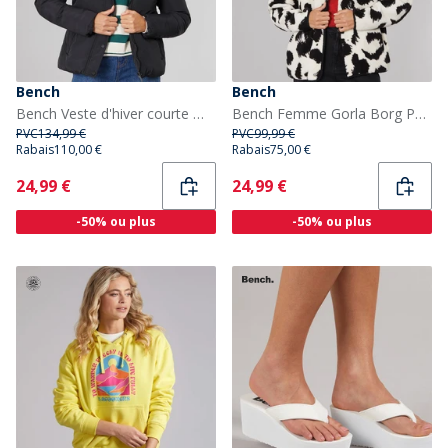
Bench
Bench
Bench Veste d'hiver courte Willah noire femme
Bench Femme Gorla Borg Polaire Blanc Hiver/Léopard Noir
PVC
134,99 €
PVC
99,99 €
Rabais
110,00 €
Rabais
75,00 €
Current
Current
24,99 €
24,99 €
-50% ou plus
-50% ou plus