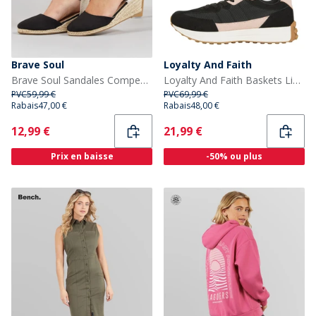
Brave Soul
Loyalty And Faith
Brave Soul Sandales Compensées Berry Femme Noir
Loyalty And Faith Baskets Livia Femme Noir
PVC
59,99 €
PVC
69,99 €
Rabais
47,00 €
Rabais
48,00 €
Current
Current
12,99 €
21,99 €
Prix en baisse
-50% ou plus