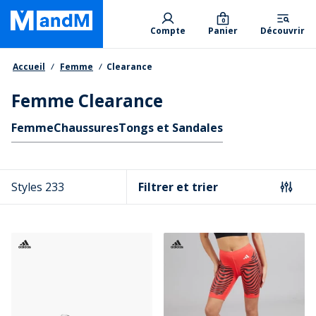
Skip
Primary departments
to
0
Compte
Panier
Découvrir
main
content
Fil d'Ariane
Accueil
Femme
Clearance
Femme Clearance
Liens rapides
Femme
Chaussures
Tongs et Sandales
Styles 233
Filtrer et trier