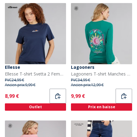
Ellesse
Lagooners
Ellesse T-shirt Svetta 2 Femme Navy
Lagooners T-shirt Manches Longues Airdrie Femme Teal
PVC
24,99 €
PVC
34,99 €
Ancien prix:
9,99 €
Ancien prix:
12,99 €
Current
Current
8,99 €
9,99 €
Outlet
Prix en baisse