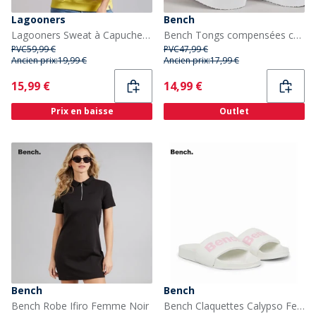
Lagooners
Bench
Lagooners Sweat à Capuche graphique Nightingale Nest Femme Jaune
Bench Tongs compensées chunky Femme les vacances White Pu
PVC
59,99 €
PVC
47,99 €
Ancien prix:
19,99 €
Ancien prix:
17,99 €
Current
Current
15,99 €
14,99 €
Prix en baisse
Outlet
Bench
Bench
Bench Robe Ifiro Femme Noir
Bench Claquettes Calypso Femme Blanc/Rose