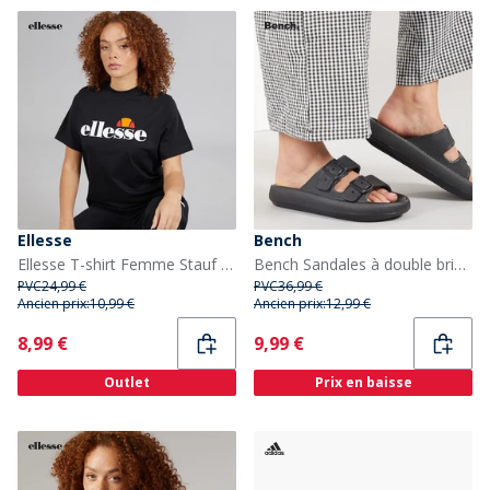
Ellesse
Bench
Ellesse T-shirt Femme Stauf Logo Noir
Bench Sandales à double bride Femme Ibbette Noir
PVC
24,99 €
PVC
36,99 €
Ancien prix:
10,99 €
Ancien prix:
12,99 €
Current
Current
8,99 €
9,99 €
Outlet
Prix en baisse