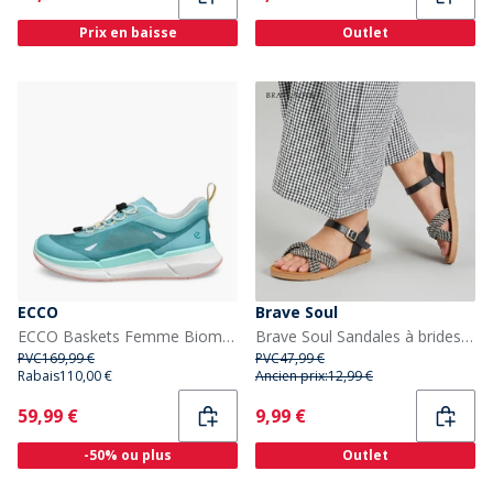
Prix en baisse
Outlet
ECCO
Brave Soul
ECCO Baskets Femme Biom 2.2 Breathru Speedlace Aquatic/Pagoda Blue/Aquatic
Brave Soul Sandales à brides cheville Stevie Femme Noir/Blanc
PVC
169,99 €
PVC
47,99 €
Rabais
110,00 €
Ancien prix:
12,99 €
Current
Current
59,99 €
9,99 €
-50% ou plus
Outlet