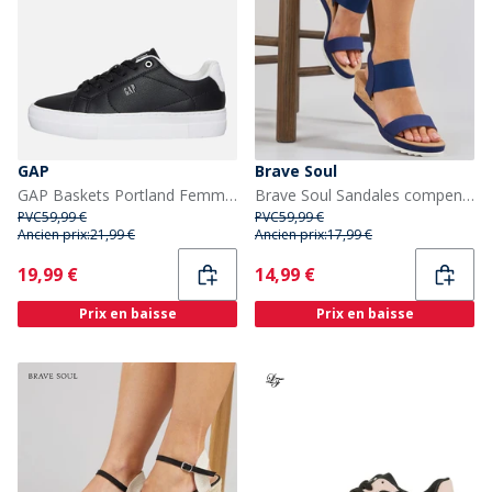
GAP
Brave Soul
GAP Baskets Portland Femme Noir
Brave Soul Sandales compensées Cher Femme Navy/Tan
PVC
59,99 €
PVC
59,99 €
Ancien prix:
21,99 €
Ancien prix:
17,99 €
Current
Current
19,99 €
14,99 €
Prix en baisse
Prix en baisse