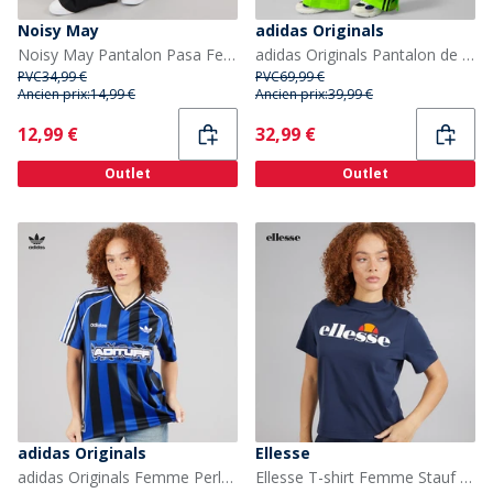
Noisy May
adidas Originals
Noisy May Pantalon Pasa Femme Jambes Larges Noir
adidas Originals Pantalon de Survêtement Adicolor Classics Firebird Loose Fit Femme Signal Green/Noir
PVC
34,99 €
PVC
69,99 €
Ancien prix:
14,99 €
Ancien prix:
39,99 €
Current
Current
12,99 €
32,99 €
Outlet
Outlet
adidas Originals
Ellesse
adidas Originals Femme Perles Rayé Jersey Semi Lucid Blue/Noir
Ellesse T-shirt Femme Stauf Logo Navy