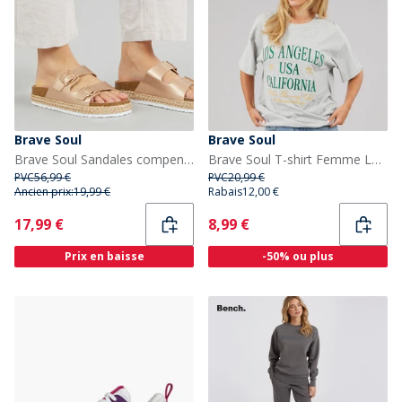
Brave Soul
Brave Soul
Brave Soul Sandales compensées Femme à double boucle Pantha 2 Rose Gold Metallic
Brave Soul T-shirt Femme Los Angeles Grey Marl/Vert/Gold
PVC
56,99 €
PVC
20,99 €
Ancien prix:
19,99 €
Rabais
12,00 €
Current
Current
17,99 €
8,99 €
Prix en baisse
-50% ou plus