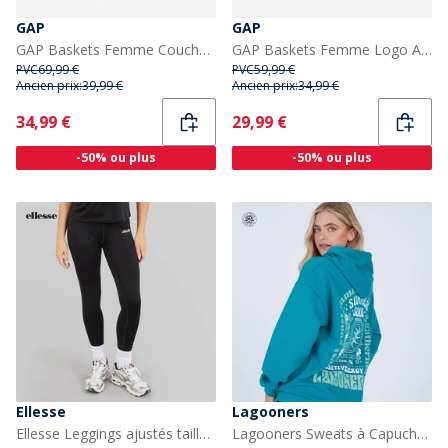
GAP
GAP
GAP Baskets Femme Coucher de Soleil White Gold
GAP Baskets Femme Logo Arche Nashville Blanc
PVC
69,99 €
PVC
59,99 €
Ancien prix:
39,99 €
Ancien prix:
34,99 €
Current
Current
34,99 €
29,99 €
-50% ou plus
-50% ou plus
Ellesse
Lagooners
Ellesse Leggings ajustés taille haute Deana Femme Noir
Lagooners Sweats à Capuche Mindful Femme Vert