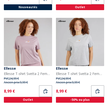
Nouveautés
Outlet
Ellesse
Ellesse
Ellesse T-shirt Svetta 2 Femme Light Purple
Ellesse T-shirt Svetta 2 Femme Light Grey Marl
PVC
24,99 €
PVC
24,99 €
Ancien prix:
9,99 €
Ancien prix:
9,99 €
Current
Current
8,99 €
8,99 €
Outlet
-50% ou plus