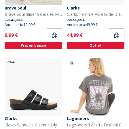
Brave Soul
Clarks
Brave Soul Slider Sandales Mae Femme Ecru
Clarks Femme Alda Glide D-Fit Claquettes Noir
PVC
41,99 €
PVC
99,99 €
Ancien prix:
12,99 €
Ancien prix:
49,99 €
Current
Current
9,99 €
44,99 €
Prix en baisse
Outlet
Clarks
Lagooners
Clarks Sandales Calenne Lily D-Fit Femme Noir
Lagooners T-Shirts Festival Femme Gris