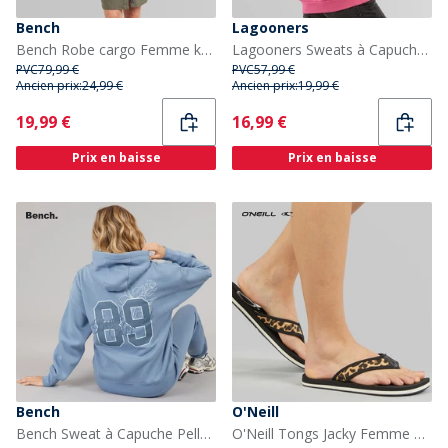
Bench
Lagooners
Bench Robe cargo Femme kaki
Lagooners Sweats à Capuche South Beach Femme Rose
PVC
79,99 €
PVC
57,99 €
Ancien prix:
24,99 €
Ancien prix:
19,99 €
Current
Current
19,99 €
16,99 €
Prix en baisse
Prix en baisse
Bench
O'Neill
Bench Sweat à Capuche Pella Femme Dusky Blue
O'Neill Tongs Jacky Femme Leopard