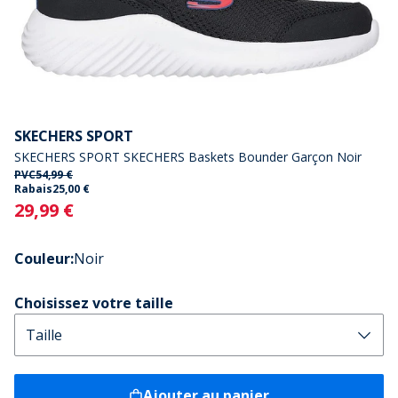
SKECHERS SPORT
SKECHERS SPORT SKECHERS Baskets Bounder Garçon Noir
PVC
54,99 €
Rabais
25,00 €
Current
29,99 €
Couleur
:
Noir
Choisissez votre taille
Ajouter au panier