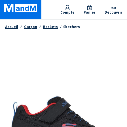
Skip
Primary departments
to
0
Compte
Panier
Découvrir
main
content
Fil d'Ariane
Accueil
Garçon
Baskets
Skechers