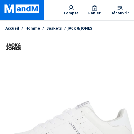
Skip
Primary departments
to
0
Compte
Panier
Découvrir
main
content
Fil d'Ariane
Accueil
Homme
Baskets
JACK & JONES