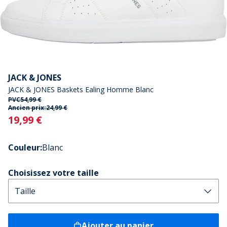
JACK & JONES
JACK & JONES Baskets Ealing Homme Blanc
PVC
54,99 €
Ancien prix:
24,99 €
Current
19,99 €
Couleur
:
Blanc
Choisissez votre taille
Ajouter au panier