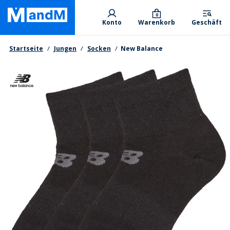
Skip
Primary departments
to
0
Konto
Warenkorb
Geschäft
main
content
Brotkrumen
Startseite
Jungen
Socken
New Balance