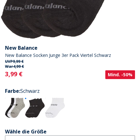
New Balance
New Balance Socken Junge 3er Pack Viertel Schwarz
UVP
9,99 €
War
4,99 €
Current
3,99 €
Mind. -50%
Farbe
:
Schwarz
Wähle die Größe