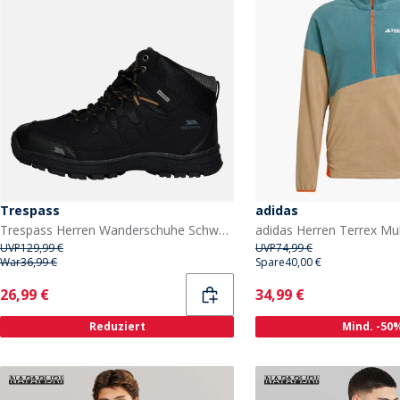
Trespass
adidas
Trespass Herren Wanderschuhe Schwarz
UVP
129,99 €
UVP
74,99 €
War
36,99 €
Spare
40,00 €
Current
Current
26,99 €
34,99 €
Reduziert
Mind. -50