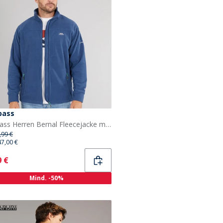
pass
Trespass Herren Bernal Fleecejacke mit durchgehendem Reißverschluss Marineblau
,99 €
47,00 €
ent
9 €
Mind. -50%