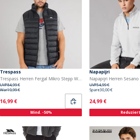
Trespass
Napapijri
Trespass Herren Fergal Mikro Stepp Weste Schwarz
UVP
84,99 €
UVP
54,99 €
War
19,99 €
Spare
30,00 €
Current
Current
16,99 €
24,99 €
Mind. -50%
Reduzier