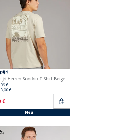
ijri
Napapijri Herren Sondrio T Shirt Beige Silver
,99 €
23,00 €
ent
9 €
Neu