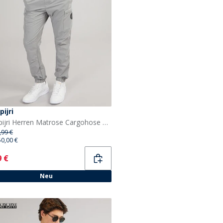
ijri
Napapijri Herren Matrose Cargohose Shark Skin
,99 €
50,00 €
ent
9 €
Neu