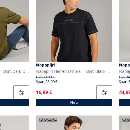
Napapijri
Napap
Napapijri Herren Umbra T Shirt Dark Olive
Napapijri Herren Umbra T Shirt Black Beauty
UVP
39,99 €
UVP
94
Spare
23,00 €
Spare
Current
Curr
16,99 €
44,9
Neu