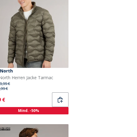
 North
North Herren Jacke Tarmac
9,99 €
,99 €
ent
9 €
Mind. -50%