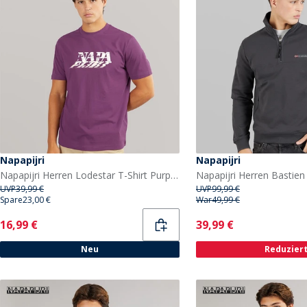
Napapijri
Napapijri
Napapijri Herren Lodestar T-Shirt Purple Pass
UVP
39,99 €
UVP
99,99 €
Spare
23,00 €
War
49,99 €
Current
Current
16,99 €
39,99 €
Neu
Reduzier