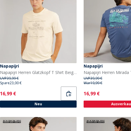
Napapijri
Napapijri
Napapijri Herren Glatzkopf T Shirt Beige Dimity
UVP
39,99 €
UVP
39,99 €
Spare
23,00 €
War
19,99 €
Current
Current
16,99 €
16,99 €
Neu
Ausverkau