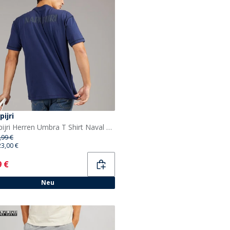
ijri
Napapijri Herren Umbra T Shirt Naval Acade
,99 €
23,00 €
ent
9 €
Neu