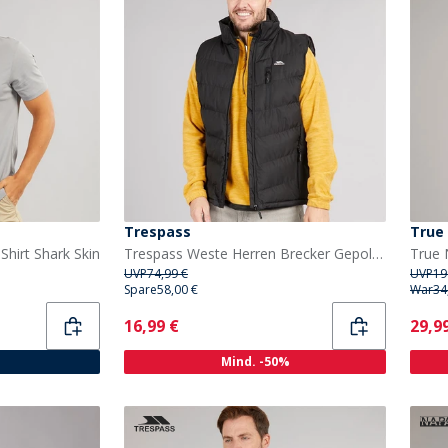
Trespass
True
 Shirt Shark Skin
Trespass Weste Herren Brecker Gepolstert Wasserdicht Schwarz
True 
UVP
74,99 €
UVP
19
Spare
58,00 €
War
34
Current
Curr
16,99 €
29,9
Mind. -50%