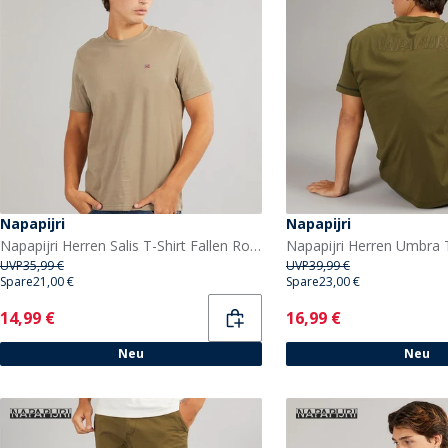
Napapijri
Napapijri
Napapijri Herren Salis T-Shirt Fallen Rock
UVP
35,99 €
UVP
39,99 €
Spare
21,00 €
Spare
23,00 €
Current
Current
14,99 €
16,99 €
Neu
Neu