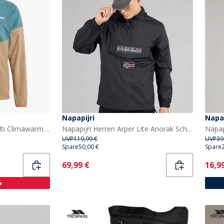
Napapijri
Napap
adidas Herren Terrex Multi Climawarm Fleece Anorak Preloved Teal/Cardboard/Semi Impact Orange
Napapijri Herren Arper Lite Anorak Schwarz
UVP
119,99 €
UVP
39
Spare
50,00 €
Spare
Current
Curr
69,99 €
16,9
%