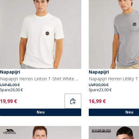
Napapijri
Napapijri
Napapijri Herren Linton T-Shirt White Whisper
Napapijri Herren Utility T
UVP
45,99 €
UVP
39,99 €
Spare
26,00 €
Spare
23,00 €
Current
Current
19,99 €
16,99 €
Neu
Neu