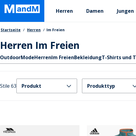
Skip
Primary departments
to
Herren
Damen
Jungen
main
content
Brotkrumen
Startseite
Herren
Im Freien
Herren Im Freien
Schnellzugriff
Outdoor
Mode
Herren
Im Freien
Bekleidung
T-Shirts und 
Stile 63
Produkt
Produkttyp