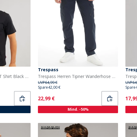
Trespass
Tres
Napapijri Herren Brinzio T Shirt Black Beauty
Trespass Herren Tipner Wanderhose Marineblau
UVP
64,99 €
UVP
64
Spare
42,00 €
Spare
Current
Curr
22,99 €
17,9
Mind. -50%