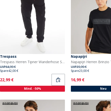
Trespass
Napapijri
Trespass Herren Tipner Wanderhose Schwarz
UVP
64,99 €
UVP
39,99 €
Spare
42,00 €
Spare
23,00 €
Current
Current
22,99 €
16,99 €
Mind. -50%
Neu