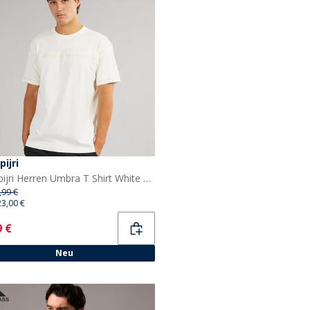
ijri
Napapijri Herren Umbra T Shirt White Whisper
,99 €
23,00 €
ent
9 €
Neu