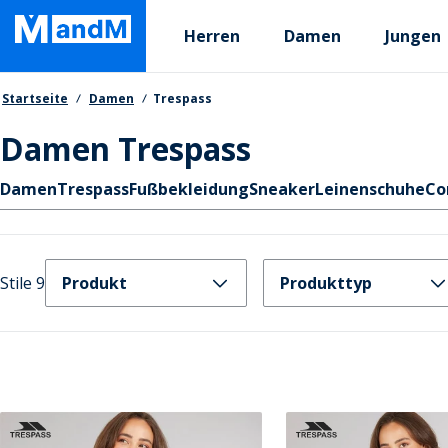
Skip
Primary departments
to
Herren
Damen
Jungen
main
content
Brotkrumen
Startseite
Damen
Trespass
Damen Trespass
Schnellzugriff
Damen
Trespass
Fußbekleidung
Sneaker
Leinenschuhe
Co
Stile 9
Produkt
Produkttyp