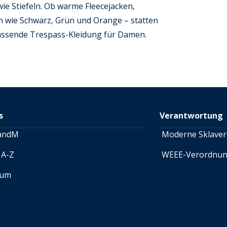
e Stiefeln. Ob warme Fleecejacken,
en wie Schwarz, Grün und Orange – statten
passende Trespass-Kleidung für Damen.
s
Verantwortung
andM
Moderne Sklaver
 A-Z
WEEE-Verordnu
sum