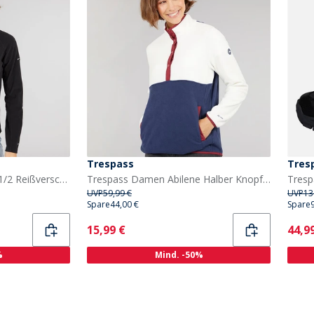
Trespass
Tres
Trespass Damen Shiner 1/2 Reißverschluss Mikro Fleece Schwarz
Trespass Damen Abilene Halber Knopf Fleece Ghost
UVP
59,99 €
UVP
13
Spare
44,00 €
Spare
Current
Curr
15,99 €
44,9
%
Mind. -50%