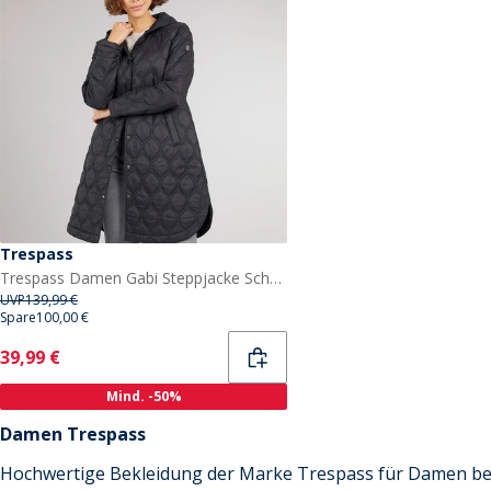
Trespass
Trespass Damen Gabi Steppjacke Schwarz
UVP
139,99 €
Spare
100,00 €
Current
39,99 €
Mind. -50%
Damen Trespass
Hochwertige Bekleidung der Marke Trespass für Damen bei