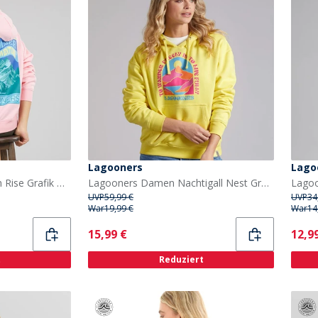
Lagooners
Lago
Lagooners Damen Fasan Rise Grafik Hoodie Rosa
Lagooners Damen Nachtigall Nest Grafik Hoodie Gelb
UVP
59,99 €
UVP
34
War
19,99 €
War
14
Current
Curr
15,99 €
12,9
t
Reduziert