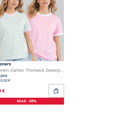
oners
Lagooners Damen Thornwick Zweierpack T Shirts Rosa/Mint
,99 €
30,00 €
ent
9 €
Mind. -50%