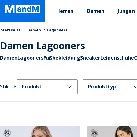
Skip
Primary departments
to
Herren
Damen
Jungen
main
content
Brotkrumen
Startseite
Damen
Lagooners
Damen Lagooners
Schnellzugriff
Damen
Lagooners
Fußbekleidung
Sneaker
Leinenschuhe
C
Stile 28
Produkt
Produkttyp