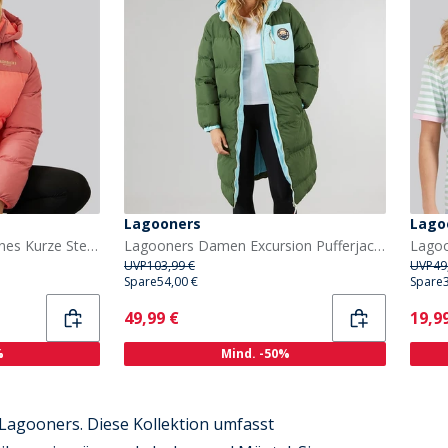
Lagooners
Lago
Lagooners Damen St Agnes Kurze Steppjacke Rot
Lagooners Damen Excursion Pufferjacke Grün
UVP
103,99 €
UVP
49
Spare
54,00 €
Spare
Current
Curr
49,99 €
19,9
%
Mind. -50%
Lagooners. Diese Kollektion umfasst