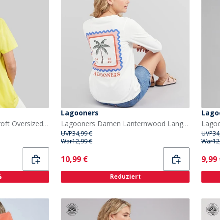
Lagooners
Lago
Lagooners Damen Haycroft Oversized T Shirt Gelb
Lagooners Damen Lanternwood Langarm T Shirt Ecru
UVP
34,99 €
UVP
34
War
12,99 €
War
12
Current
Curr
10,99 €
9,99
%
Reduziert