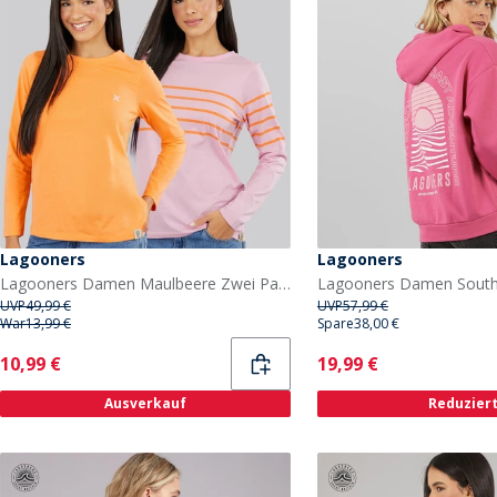
Lagooners
Lagooners
Lagooners Damen Maulbeere Zwei Pack T Shirts Rosa/Orange
UVP
49,99 €
UVP
57,99 €
War
13,99 €
Spare
38,00 €
Current
Current
10,99 €
19,99 €
Ausverkauf
Reduzier