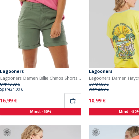
Lagooners
Lagooners
Lagooners Damen Billie Chinos Shorts Khaki
UVP
40,99 €
UVP
34,99 €
Spare
24,00 €
War
12,99 €
Current
Current
16,99 €
10,99 €
Mind. -50%
Mind. -50