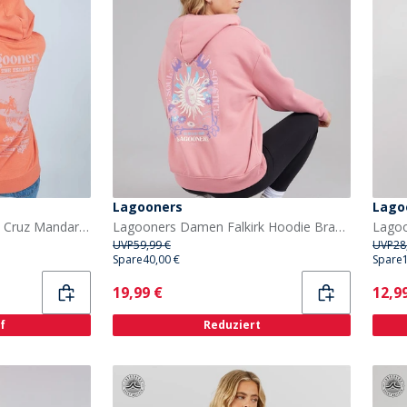
Lagooners
Lago
Lagooners Hoodie Santa Cruz Mandarin Damen
Lagooners Damen Falkirk Hoodie Brandied Apricot
UVP
59,99 €
UVP
28
Spare
40,00 €
Spare
Current
Curr
19,99 €
12,9
f
Reduziert