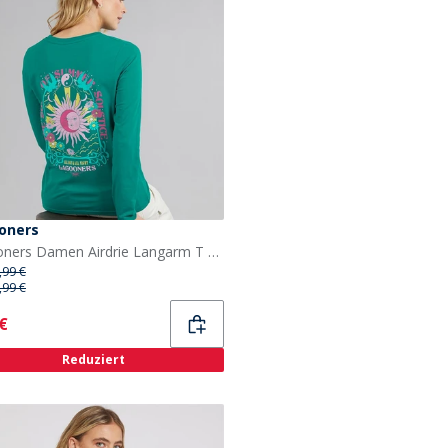
oners
Lagooners Damen Airdrie Langarm T Shirt Teal
,99 €
,99 €
ent
 €
Reduziert