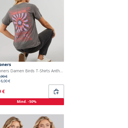
oners
Lagooners Damen Birds T-Shirts Anthrazit
,99 €
16,00 €
ent
9 €
Mind. -50%