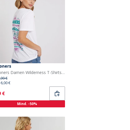
oners
Lagooners Damen Wilderness T-Shirts Weiß
,99 €
16,00 €
ent
9 €
Mind. -50%