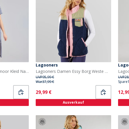
Lagooners
Lago
Lagooners Damen Gatemoor Kleid Navy/Weiß
Lagooners Damen Essy Borg Weste Multi
UVP
95,99 €
UVP
28
War
37,99 €
Spare
Current
Curr
29,99 €
12,9
t
Ausverkauf