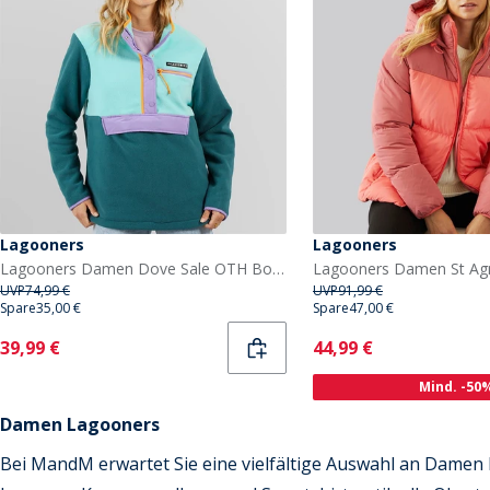
Lagooners
Lagooners
Lagooners Damen Dove Sale OTH Borg Jacke Multi
UVP
74,99 €
UVP
91,99 €
Spare
35,00 €
Spare
47,00 €
Current
Current
39,99 €
44,99 €
Mind. -50
Damen Lagooners
Bei MandM erwartet Sie eine vielfältige Auswahl an Damen 