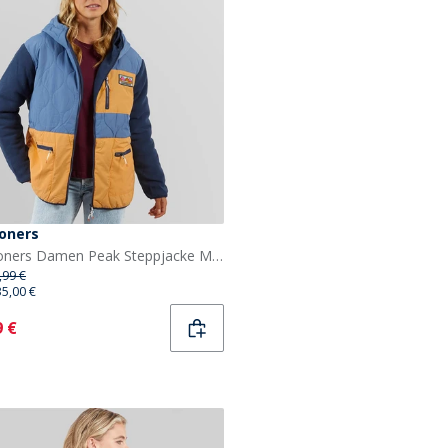
oners
Lagooners Damen Peak Steppjacke Marine
,99 €
35,00 €
ent
9 €