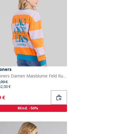
oners
Lagooners Damen Maisblume Feld Rundhals Grafik Sweatshirt Lilac
,99 €
32,00 €
ent
9 €
Mind. -50%