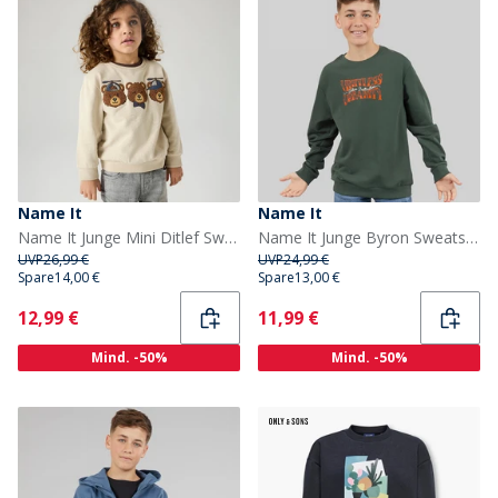
Name It
Name It
Name It Junge Mini Ditlef Sweatshirt Peyote
Name It Junge Byron Sweatshirt Urban Chic
UVP
26,99 €
UVP
24,99 €
Spare
14,00 €
Spare
13,00 €
Current
Current
12,99 €
11,99 €
Mind. -50%
Mind. -50%