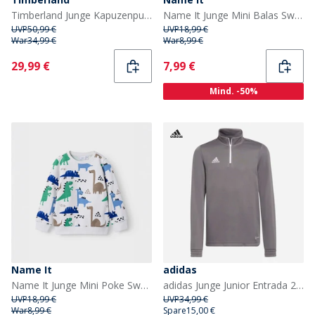
Timberland Junge Kapuzenpullover Black Black
Name It Junge Mini Balas Sweatshirt Humus
UVP
50,99 €
UVP
18,99 €
War
34,99 €
War
8,99 €
Current
Current
29,99 €
7,99 €
Mind. -50%
Name It
adidas
Name It Junge Mini Poke Sweatshirt Jet Stream
adidas Junge Junior Entrada 22 1/4 Zip Trainings Oberteil Team Grey Four
UVP
18,99 €
UVP
34,99 €
War
8,99 €
Spare
15,00 €