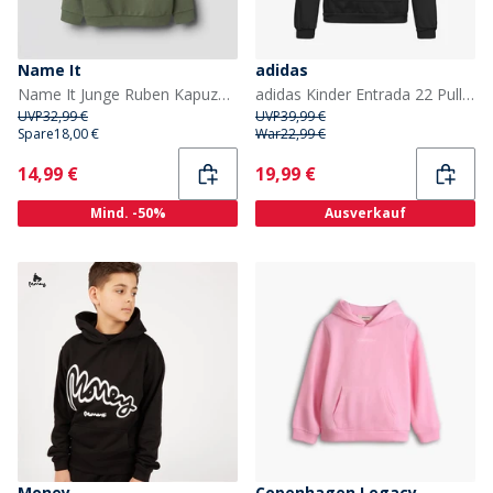
Name It
adidas
Name It Junge Ruben Kapuzenpullover Four Leaf Clover
adidas Kinder Entrada 22 Pullover Hoodie Schwarz
UVP
32,99 €
UVP
39,99 €
Spare
18,00 €
War
22,99 €
Current
Current
14,99 €
19,99 €
Mind. -50%
Ausverkauf
Money
Copenhagen Legacy