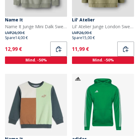
Name It
Lil' Atelier
Name It Junge Mini Dalk Sweatshirt Shadow
Lil' Atelier Junge London Sweatshirt Overland Trek
UVP
26,99 €
UVP
26,99 €
Spare
14,00 €
Spare
15,00 €
Current
Current
12,99 €
11,99 €
Mind. -50%
Mind. -50%
Name It
adidas