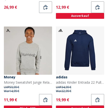
Current
Current
26,99 €
12,99 €
Ausverkauf
Money
adidas
Money Sweatshirt Junge Relax Crew Grau
adidas Kinder Entrada 22 Pullover Hoodie Team Navy Blue
UVP
59,99 €
UVP
34,99 €
War
14,99 €
War
22,99 €
Current
Current
11,99 €
19,99 €