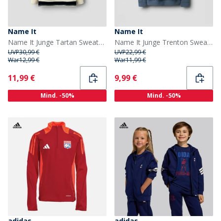
Name It
Name It
Name It Junge Tartan Sweatshirt Navy Blazer
Name It Junge Trenton Sweatshirt Vintage Indigo
UVP
30,99 €
UVP
22,99 €
War
12,99 €
War
11,99 €
Current
Current
11,99 €
9,99 €
Mind. -50%
Mind. -50%
adidas
adidas