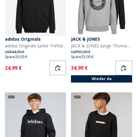
adidas Originals
JACK & JONES
adidas Originals Junior Trefoil Loose Fit Full Zip Hoodie Schwarz
JACK & JONES Junge Thomas 2er-Pack Hoodies Hellgrau Melange/Schwarz
UVP
44,99 €
UVP
59,99 €
Spare
20,00 €
Spare
25,00 €
Current
Current
24,99 €
34,99 €
Wieder da