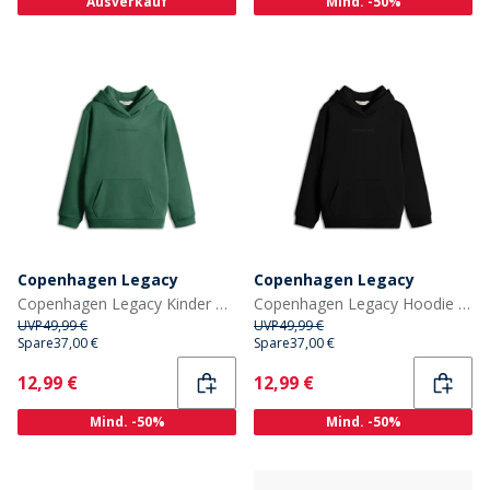
Ausverkauf
Mind. -50%
Copenhagen Legacy
Copenhagen Legacy
Copenhagen Legacy Kinder Kapuzenpullover Grün
Copenhagen Legacy Hoodie Junge Schwarz
UVP
49,99 €
UVP
49,99 €
Spare
37,00 €
Spare
37,00 €
Current
Current
12,99 €
12,99 €
Mind. -50%
Mind. -50%