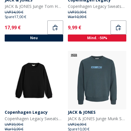
JACK & JONES Junge Tom Hoodie Turbulence
Copenhagen Legacy Sweatshirt Kinder Denim Melange
UVP
34,99 €
UVP
39,99 €
Spare
17,00 €
War
10,99 €
Current
Current
17,99 €
9,99 €
Neu
Mind. -50%
Copenhagen Legacy
JACK & JONES
Copenhagen Legacy Sweatshirt Junge Schwarz
JACK & JONES Junge Munk Sweatshirt Turbulence
UVP
39,99 €
UVP
24,99 €
War
10,99 €
Spare
10,00 €