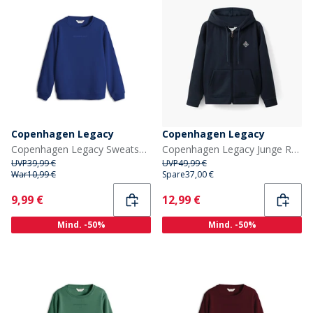
Copenhagen Legacy
Copenhagen Legacy
Copenhagen Legacy Sweatshirt Kobalt Blau
Copenhagen Legacy Junge Reißverschluss Hoodie Navy
UVP
39,99 €
UVP
49,99 €
War
10,99 €
Spare
37,00 €
Current
Current
9,99 €
12,99 €
Mind. -50%
Mind. -50%