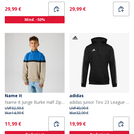
Current
Current
29,99 €
29,99 €
Mind. -50%
Name It
adidas
Name It Junge Burke Half Zip Sweatshirt Vintage Khaki
adidas Junior Tiro 23 League Kapuzenpullover Schwarz
UVP
32,99 €
UVP
49,99 €
War
14,99 €
War
32,99 €
Current
Current
11,99 €
19,99 €