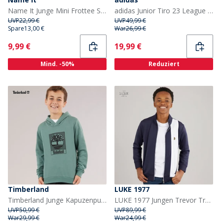
Name It Junge Mini Frottee Sweatshirt Urban Chic
adidas Junior Tiro 23 League Hoodie Team Green
UVP
22,99 €
UVP
49,99 €
Spare
13,00 €
War
26,99 €
Current
Current
9,99 €
19,99 €
Mind. -50%
Reduziert
Timberland
LUKE 1977
Timberland Junge Kapuzenpullover Forest Green
LUKE 1977 Jungen Trevor Trainingstops Blau
UVP
50,99 €
UVP
89,99 €
War
29,99 €
War
24,99 €