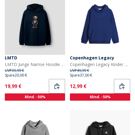
LMTD
Copenhagen Legacy
LMTD Junge Namse Hoodie Navy Blazer
Copenhagen Legacy Kinder Kapuzenpullover Blau
UVP
39,99 €
UVP
49,99 €
Spare
20,00 €
Spare
37,00 €
Current
Current
19,99 €
12,99 €
Mind. -50%
Mind. -50%