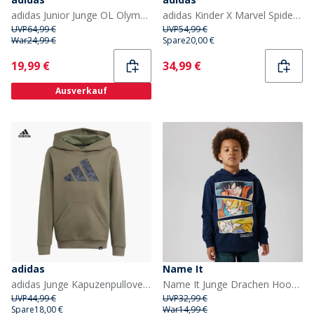
adidas Junior Junge OL Olympique Lyon Trainingstop Team Power Red 2
adidas Kinder X Marvel Spider Man Trainingsjacke Dark Blue/Off White
UVP
64,99 €
UVP
54,99 €
War
24,99 €
Spare
20,00 €
Current
Current
19,99 €
34,99 €
Ausverkauf
adidas
Name It
adidas Junge Kapuzenpullover mit Tarnmuster-Grafik Olive Strata
Name It Junge Drachen Hoodie Navy Blazer
UVP
44,99 €
UVP
32,99 €
Spare
18,00 €
War
14,99 €