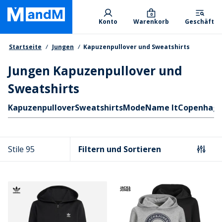
Skip
Primary departments
to
0
Konto
Warenkorb
Geschäft
main
content
Brotkrumen
Startseite
Jungen
Kapuzenpullover und Sweatshirts
Jungen Kapuzenpullover und
Sweatshirts
Schnellzugriff
Kapuzenpullover
Sweatshirts
Mode
Name It
Copenhage
Stile 95
Filtern und Sortieren