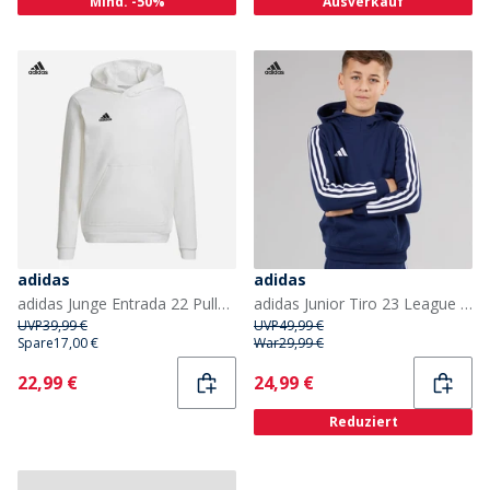
Mind. -50%
Ausverkauf
adidas
adidas
adidas Junge Entrada 22 Pullover Kapuzenpullover Weiß/Schwarz
adidas Junior Tiro 23 League Kapuzenpullover Team Navy Blue
UVP
39,99 €
UVP
49,99 €
Spare
17,00 €
War
29,99 €
Current
Current
22,99 €
24,99 €
Reduziert