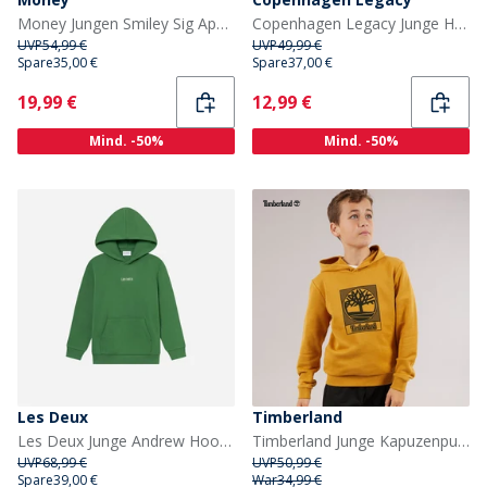
Money Jungen Smiley Sig Ape Kapuzenpullover Schwarz
Copenhagen Legacy Junge Hoodie Rosa
UVP
54,99 €
UVP
49,99 €
Spare
35,00 €
Spare
37,00 €
Current
Current
19,99 €
12,99 €
Mind. -50%
Mind. -50%
Les Deux
Timberland
Les Deux Junge Andrew Hoodie Juniper Green
Timberland Junge Kapuzenpullover Beige/Schwarz
UVP
68,99 €
UVP
50,99 €
Spare
39,00 €
War
34,99 €