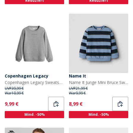
Reduziert
Reduziert
Copenhagen Legacy
Name It
Copenhagen Legacy Sweatshirt Grau Melange Kinder
Name It Junge Mini Bruce Sweatshirt Endless Sky
UVP
39,99 €
UVP
21,99 €
War
10,99 €
War
9,99 €
Current
Current
9,99 €
8,99 €
Mind. -50%
Mind. -50%