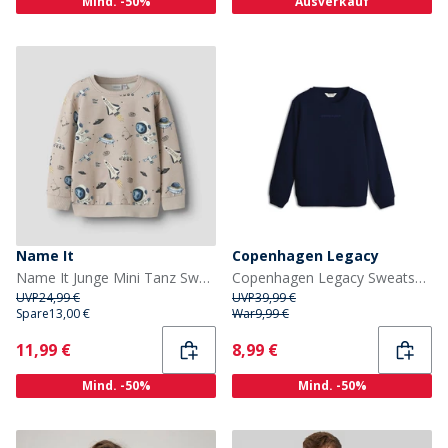
Mind. -50%
Ausverkauf
Name It
Copenhagen Legacy
Name It Junge Mini Tanz Sweatshirt Chateau Gray
Copenhagen Legacy Sweatshirt Kinder Marineblau
UVP
24,99 €
UVP
39,99 €
Spare
13,00 €
War
9,99 €
Current
Current
11,99 €
8,99 €
Mind. -50%
Mind. -50%