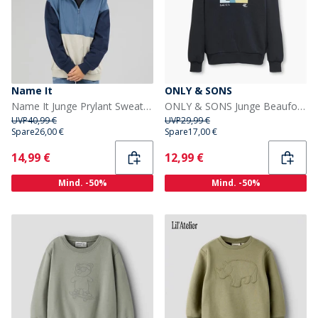
Name It
ONLY & SONS
Name It Junge Prylant Sweatshirt Pure Cashmere
ONLY & SONS Junge Beaufort Sweatshirt Schwarz
UVP
40,99 €
UVP
29,99 €
Spare
26,00 €
Spare
17,00 €
Current
Current
14,99 €
12,99 €
Mind. -50%
Mind. -50%