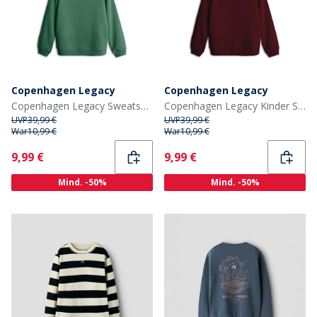
Copenhagen Legacy
Copenhagen Legacy
Copenhagen Legacy Sweatshirt Grün
Copenhagen Legacy Kinder Sweatshirt Burgunderrot
UVP
39,99 €
UVP
39,99 €
War
10,99 €
War
10,99 €
Current
Current
9,99 €
9,99 €
Mind. -50%
Mind. -50%