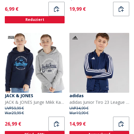
Current
Current
6,99 €
19,99 €
Reduziert
JACK & JONES
adidas
JACK & JONES Junge Mikk Kapuzenpullover 2er-Pack Marineblau/Hellgrau Melange
adidas Junior Tiro 23 League Trainingsjacke Team Navy Blue
UVP
59,99 €
UVP
34,99 €
War
29,99 €
War
19,99 €
Current
Current
26,99 €
14,99 €