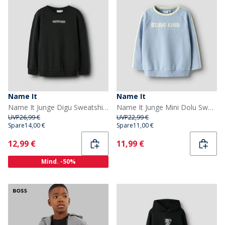
Name It
Name It
Name It Junge Digu Sweatshirt Schwarz
Name It Junge Mini Dolu Sweatshirt Blue Fog
UVP
26,99 €
UVP
22,99 €
Spare
14,00 €
Spare
11,00 €
Current
Current
12,99 €
11,99 €
Mind. -50%