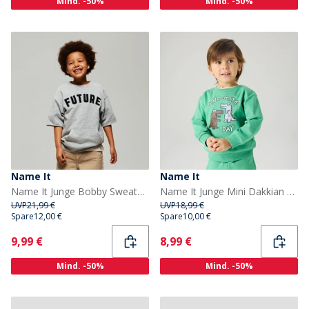
Mind. -50%
Mind. -50%
Name It
Name It
Name It Junge Bobby Sweatshirt Grey Melange
Name It Junge Mini Dakkian Sweatshirt Green Spruce
UVP
21,99 €
UVP
18,99 €
Spare
12,00 €
Spare
10,00 €
Current
Current
9,99 €
8,99 €
Mind. -50%
Mind. -50%