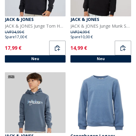
JACK & JONES
JACK & JONES
JACK & JONES Junge Tom Hoodie Schwarz
JACK & JONES Junge Munk Sweatshirt Schwarz
UVP
34,99 €
UVP
24,99 €
Spare
17,00 €
Spare
10,00 €
Current
Current
17,99 €
14,99 €
Neu
Neu
JACK & JONES
Copenhagen Legacy