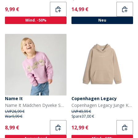
Current
Current
9,99 €
14,99 €
Mind. -50%
Neu
Name It
Copenhagen Legacy
Name It Mädchen Dyveke Sweatshirt Mauve Mist
Copenhagen Legacy Junge Kapuzenpullover Wüste
UVP
26,99 €
UVP
49,99 €
War
9,99 €
Spare
37,00 €
Current
Current
8,99 €
12,99 €