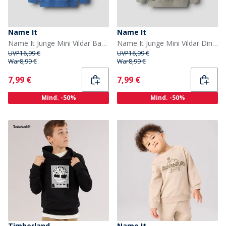
Name It
Name It
Name It Junge Mini Vildar Bagger Sweatshirt Delft
Name It Junge Mini Vildar Dino Bagger Pullover Vintage Khaki
UVP
16,99 €
UVP
16,99 €
War
8,99 €
War
8,99 €
Current
Current
7,99 €
7,99 €
Mind. -50%
Mind. -50%
Timberland
Name It