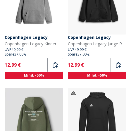
Copenhagen Legacy
Copenhagen Legacy
Copenhagen Legacy Kinder Kapuzenpullover Grau Melange
Copenhagen Legacy Junge Reißverschluss Hoodie Schwarz
UVP
49,99 €
UVP
49,99 €
Spare
37,00 €
Spare
37,00 €
Current
Current
12,99 €
12,99 €
Mind. -50%
Mind. -50%