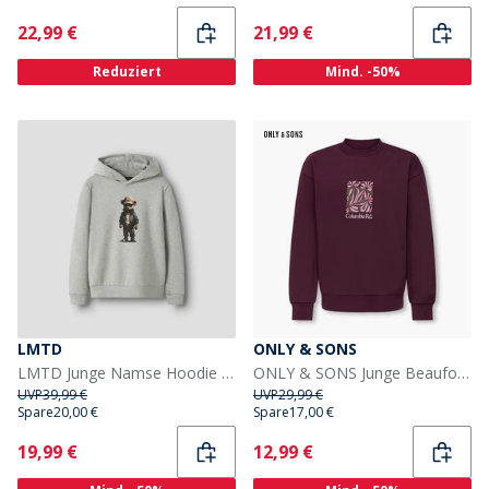
Current
Current
22,99 €
21,99 €
Reduziert
Mind. -50%
LMTD
ONLY & SONS
LMTD Junge Namse Hoodie Light Grey Melange
ONLY & SONS Junge Beaufort Sweatshirt Fig
UVP
39,99 €
UVP
29,99 €
Spare
20,00 €
Spare
17,00 €
Current
Current
19,99 €
12,99 €