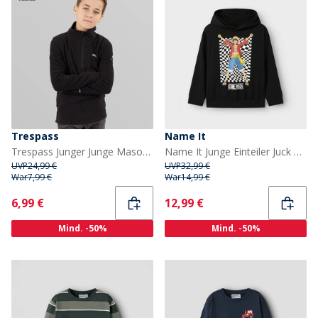
Trespass
Name It
Trespass Junger Junge Masonville 1/2 Reißverschluss Micro Fleece Schwarz
Name It Junge Einteiler Juck Hoodie Schwarz
UVP
24,99 €
UVP
32,99 €
War
7,99 €
War
14,99 €
Current
Current
6,99 €
12,99 €
Mind. -50%
Mind. -50%