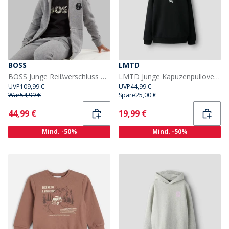
BOSS
LMTD
BOSS Junge Reißverschluss Hoodie Heather Grey
LMTD Junge Kapuzenpullover Schwarz
UVP
109,99 €
UVP
44,99 €
War
54,99 €
Spare
25,00 €
Current
Current
44,99 €
19,99 €
Mind. -50%
Mind. -50%