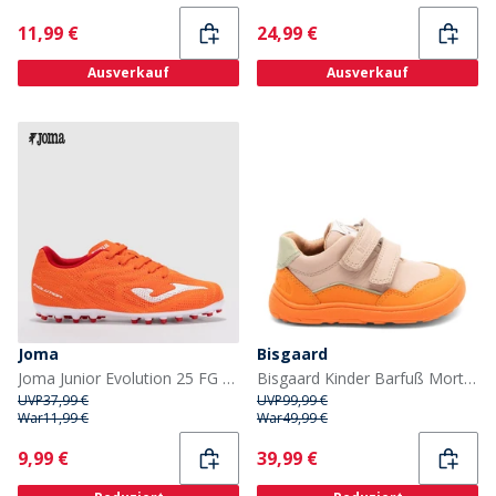
Current
Current
11,99 €
24,99 €
Ausverkauf
Ausverkauf
Joma
Bisgaard
Joma Junior Evolution 25 FG Firm Ground Fußballschuhe Fluorescent Orange
Bisgaard Kinder Barfuß Morten Schuhe Orange
UVP
37,99 €
UVP
99,99 €
War
11,99 €
War
49,99 €
Current
Current
9,99 €
39,99 €