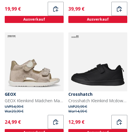
Current
Current
19,99 €
39,99 €
Ausverkauf
Ausverkauf
GEOX
Crosshatch
GEOX Kleinkind Mädchen Macchia Sandalen Beige/Platinum
Crosshatch Kleinkind Mcdowell Turnschuhe Schwarz Mono
UVP
54,99 €
UVP
29,99 €
War
29,99 €
War
14,99 €
Current
Current
24,99 €
12,99 €