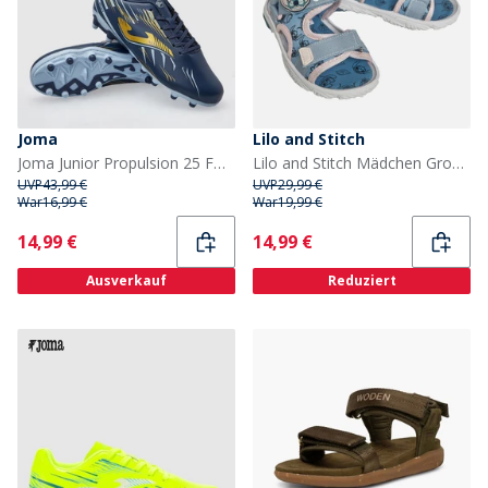
Joma
Lilo and Stitch
Joma Junior Propulsion 25 FG Kunstrasen Fußballschuhe Navy Blue
Lilo and Stitch Mädchen Groovin Light Up Sandalen Blau
UVP
43,99 €
UVP
29,99 €
War
16,99 €
War
19,99 €
Current
Current
14,99 €
14,99 €
Ausverkauf
Reduziert