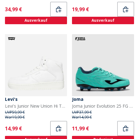
Current
Current
34,99 €
19,99 €
Ausverkauf
Ausverkauf
Levi's
Joma
Levi's Junior New Union Hi Top Sneakers Weiß 0061
Joma Junior Evolution 25 FG Hartboden Fußballschuhe Petroleum
UVP
59,99 €
UVP
37,99 €
War
19,99 €
War
14,99 €
Current
Current
14,99 €
11,99 €