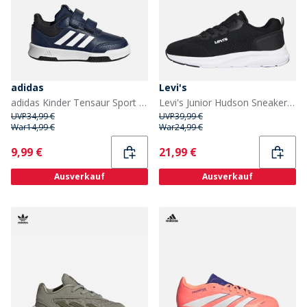
adidas
Levi's
adidas Kinder Tensaur Sport 2.0 Turnschuhe Dark Blue/Footwear White/Core Black
Levi's Junior Hudson Sneaker Black 0003
UVP
34,99 €
UVP
39,99 €
War
14,99 €
War
24,99 €
Current
Current
9,99 €
21,99 €
Ausverkauf
Ausverkauf