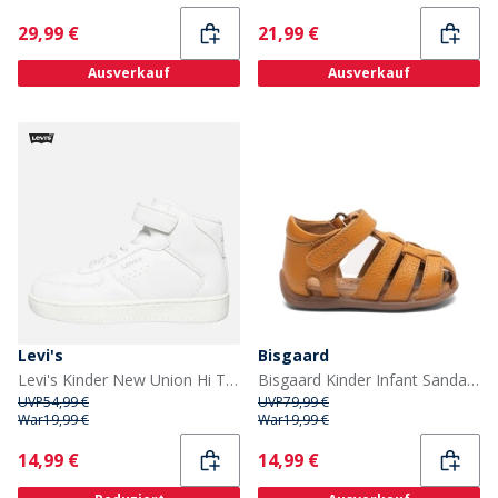
Current
Current
29,99 €
21,99 €
Ausverkauf
Ausverkauf
Levi's
Bisgaard
Levi's Kinder New Union Hi Top Sneaker Weiß 0061
Bisgaard Kinder Infant Sandalen Mehrfarbig
UVP
54,99 €
UVP
79,99 €
War
19,99 €
War
19,99 €
Current
Current
14,99 €
14,99 €