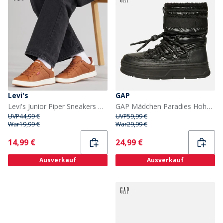
Levi's
GAP
Levi's Junior Piper Sneakers Cognac 0241
GAP Mädchen Paradies Hohe Schnürschuhe Schneestiefel Schwarz
UVP
44,99 €
UVP
59,99 €
War
19,99 €
War
29,99 €
Current
Current
14,99 €
24,99 €
Ausverkauf
Ausverkauf