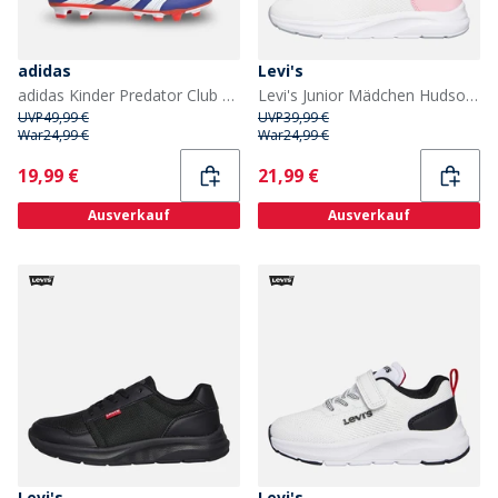
adidas
Levi's
adidas Kinder Predator Club Fortschritt Pack FXG Fester Boden/Multi Boden Fußballschuhe Lucid Blue/Core White/Solar Red
Levi's Junior Mädchen Hudson Sneaker Weiß/Rosé 2900 White Rose 2900
UVP
49,99 €
UVP
39,99 €
War
24,99 €
War
24,99 €
Current
Current
19,99 €
21,99 €
Ausverkauf
Ausverkauf
Levi's
Levi's