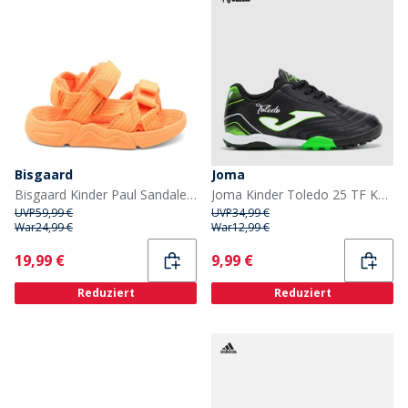
Bisgaard
Joma
Bisgaard Kinder Paul Sandalen Orange
Joma Kinder Toledo 25 TF Kunstrasen Fußballschuhe Schwarz
UVP
59,99 €
UVP
34,99 €
War
24,99 €
War
12,99 €
Current
Current
19,99 €
9,99 €
Reduziert
Reduziert