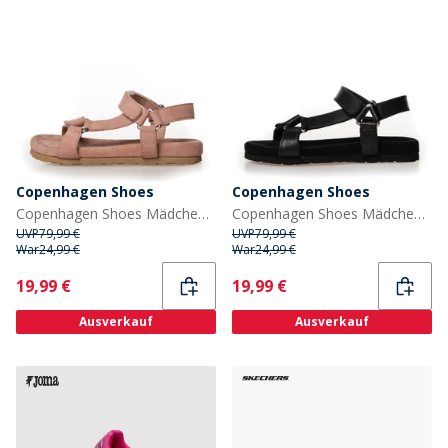
Copenhagen Shoes
Copenhagen Shoes
Copenhagen Shoes Mädchen Sandalen Rosa
Copenhagen Shoes Mädchen Sandalen Schwarz
UVP
79,99 €
UVP
79,99 €
War
24,99 €
War
24,99 €
Current
Current
19,99 €
19,99 €
Ausverkauf
Ausverkauf