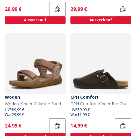
Current
Current
29,99 €
29,99 €
Ausverkauf
Ausverkauf
Woden
CPH Comfort
Woden Kinder Cirkeline Sandalen 800 Dry Rose
CPH Comfort Kinder Bio Clogs Wildleder Sandalen Dark Brown
UVP
89,99 €
UVP
59,99 €
War
29,99 €
War
17,99 €
Current
Current
24,99 €
14,99 €