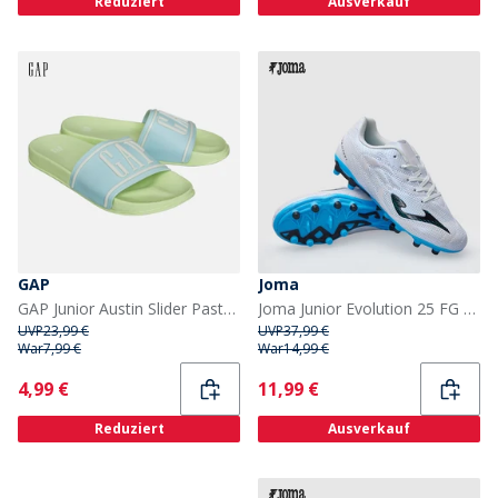
Reduziert
Ausverkauf
GAP
Joma
GAP Junior Austin Slider Pastel Green Santorini
Joma Junior Evolution 25 FG Firm Ground Fußballschuhe Weiß
UVP
23,99 €
UVP
37,99 €
War
7,99 €
War
14,99 €
Current
Current
4,99 €
11,99 €
Reduziert
Ausverkauf