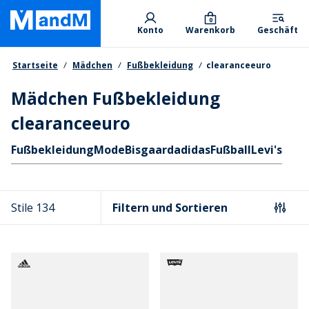
Skip
Primary departments
to
0
Konto
Warenkorb
Geschäft
main
content
Brotkrumen
Startseite
Mädchen
Fußbekleidung
clearanceeuro
Mädchen Fußbekleidung
clearanceeuro
Schnellzugriff
Fußbekleidung
Mode
Bisgaard
adidas
Fußball
Levi's
Stile 134
Filtern und Sortieren