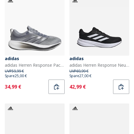
adidas
adidas
adidas Herren Response Pace Neutral Laufschuhe Grau/Aurora Onix/Grey Five
adidas Herren Response Neutrale Laufschuhe Core Black/Cloud White/Core Black
UVP
59,99 €
UVP
69,99 €
Spare
25,00 €
Spare
27,00 €
Current
Current
34,99 €
42,99 €