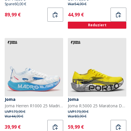
Spare
60,00 €
War
54,99 €
Current
Current
89,99 €
44,99 €
Reduziert
Joma
Joma
Joma Herren R1000 25 Madrid Halbmarathon Carbonplatte Neutrale Laufschuhe Weiß
Joma R.5000 25 Maratona Do Porto Speed Neutrale Laufschuhe Fluorescent Yellow
UVP
179,99 €
UVP
179,99 €
War
44,99 €
War
89,99 €
Current
Current
39,99 €
59,99 €