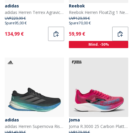
adidas
Reebok
adidas Herren Terrex Agravic Speed Ultra Trail Laufschuhe Cloud White/Impact Orange/Dash Grey
Reebok Herren FloatZig 1 Neutral Laufschuhe Schwarz/Grau/Weiß
UVP
229,99 €
UVP
129,99 €
Spare
95,00 €
Spare
70,00 €
Current
Current
134,99 €
59,99 €
Mind. -50%
adidas
Joma
adidas Herren Supernova Rise 2 Neutrale Laufschuhe Core Black/Iron Metallic/Glory Green
Joma R.3000 25 Carbon Platte Neutrale Laufschuhe Fuchsia
UVP
149,99 €
UVP
179,99 €