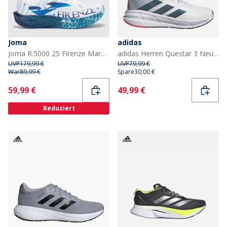
Joma
adidas
Joma R.5000 25 Firenze Marathon Speed Neutrale Laufschuhe Weiss
adidas Herren Questar 3 Neutrale Laufschuhe Cloud White/Core Black/Pure Ruby
UVP
179,99 €
UVP
79,99 €
War
89,99 €
Spare
30,00 €
Current
Current
59,99 €
49,99 €
Reduziert