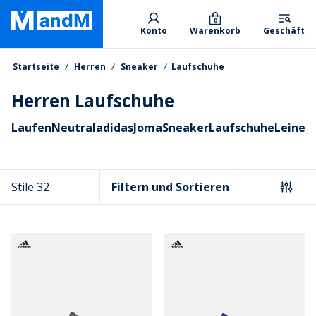
Skip
Primary departments
to
0
Konto
Warenkorb
Geschäft
main
content
Brotkrumen
Startseite
Herren
Sneaker
Laufschuhe
Herren Laufschuhe
Schnellzugriff
Laufen
Neutral
adidas
Joma
Sneaker
Laufschuhe
Leinen
Stile 32
Filtern und Sortieren