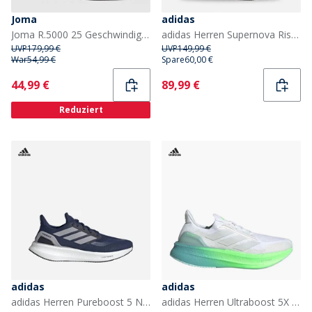
Joma
adidas
Joma R.5000 25 Geschwindigkeit Neutrale Laufschuhe Fuchsia
adidas Herren Supernova Rise 2 Neutrale Laufschuhe Core Black/Halo Silver/Lucid Red
UVP
179,99 €
UVP
149,99 €
War
54,99 €
Spare
60,00 €
Current
Current
44,99 €
89,99 €
Reduziert
adidas
adidas
adidas Herren Pureboost 5 Neutrale Laufschuhe Dark Blue/Glory Grey/Core Black
adidas Herren Ultraboost 5X Neutrale Laufschuhe Cloud White/Dash Grey/Lime Burst