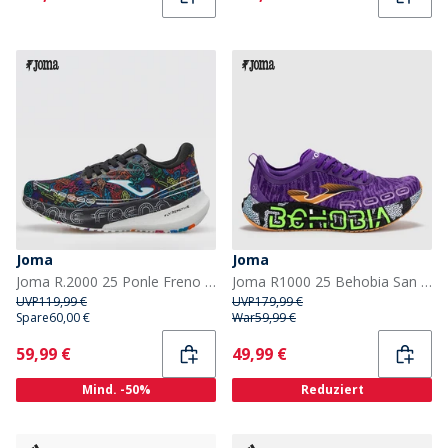
Joma
Joma
Joma R.2000 25 Ponle Freno Neutrale Laufschuhe Schwarz
Joma R1000 25 Behobia San Sebastian Carbon Platte Neutrale Laufschuhe Lila
UVP
119,99 €
UVP
179,99 €
Spare
60,00 €
War
59,99 €
Current
Current
59,99 €
49,99 €
Mind. -50%
Reduziert