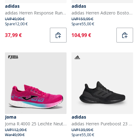
adidas
adidas
adidas Herren Response Runner Neutrale Laufschuhe Halo Silver/Core Black/Grau
adidas Herren Adizero Boston 12 Lightstrike Pro Neutrale Laufschuhe Aurora Ink/Silver Metallic/Pulse Lime
UVP
49,99 €
UVP
159,99 €
Spare
12,00 €
Spare
55,00 €
Current
Current
37,99 €
104,99 €
Joma
adidas
Joma R.4000 25 Leichte Neutrale Laufschuhe Fuchsia
adidas Herren Pureboost 23 Neutrale Laufschuhe Schwarz/Core Black/Carbon
UVP
112,99 €
UVP
139,99 €
War
49,99 €
Spare
55,00 €