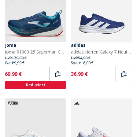
Joma
adidas
Joma R1000 25 Superman Carbon Platte Neutrale Laufschuhe Navy Blue
adidas Herren Galaxy 7 Neutrale Laufschuhe Royal Blue/Cloud White/Dark Blue
UVP
179,99 €
UVP
54,99 €
War
89,99 €
Spare
18,00 €
Current
Current
69,99 €
36,99 €
Reduziert