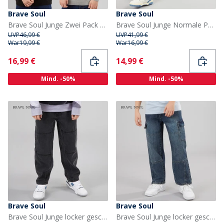
Brave Soul
Brave Soul
Brave Soul Junge Zwei Pack Pullover Schwarz/Silbergrau Melange
Brave Soul Junge Normale Passform Jeans Mittelblau
UVP
46,99 €
UVP
41,99 €
War
19,99 €
War
16,99 €
Current
Current
16,99 €
14,99 €
Mind. -50%
Mind. -50%
Brave Soul
Brave Soul
Brave Soul Junge locker geschnittene Jeans Charcoal
Brave Soul Junge locker geschnittene Jeans mittelblau