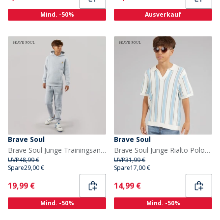
Mind. -50%
Ausverkauf
Brave Soul
Brave Soul
Brave Soul Junge Trainingsanzug Hell Grau Meliert
Brave Soul Junge Rialto Polohemd Cream/Pale Blue/Lt Grey
UVP
48,99 €
UVP
31,99 €
Spare
29,00 €
Spare
17,00 €
Current
Current
19,99 €
14,99 €
Mind. -50%
Mind. -50%