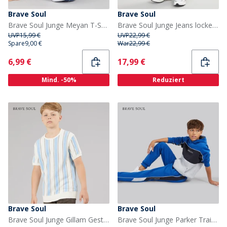
Brave Soul
Brave Soul
Brave Soul Junge Meyan T-Shirt Optik Weiß/Mehrfarbig
Brave Soul Junge Jeans lockere Passform Anthrazit
UVP
15,99 €
UVP
22,99 €
Spare
9,00 €
War
22,99 €
Current
Current
6,99 €
17,99 €
Mind. -50%
Reduziert
Brave Soul
Brave Soul
Brave Soul Junge Gillam Gestricktes T Shirt Cream/Pale Blue/Light Grey
Brave Soul Junge Parker Trainingsanzug Cobalt/Navy/Hellgrau Melange Cobalt/Navy/Light Gery Ma