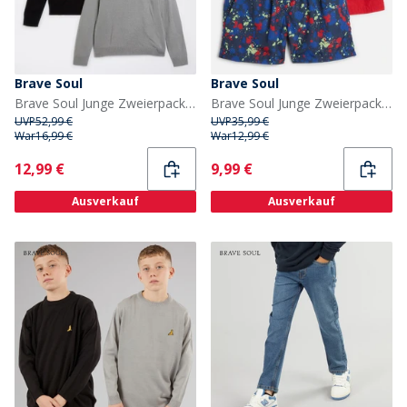
Brave Soul
Brave Soul
Brave Soul Junge Zweierpack Viertel Reissverschluss Pullover Schwarz / Silber Grau Meliert
Brave Soul Junge Zweierpack Badehosen Rot/Mehrfarbig Druck Red + Multi Print
UVP
52,99 €
UVP
35,99 €
War
16,99 €
War
12,99 €
Current
Current
12,99 €
9,99 €
Ausverkauf
Ausverkauf