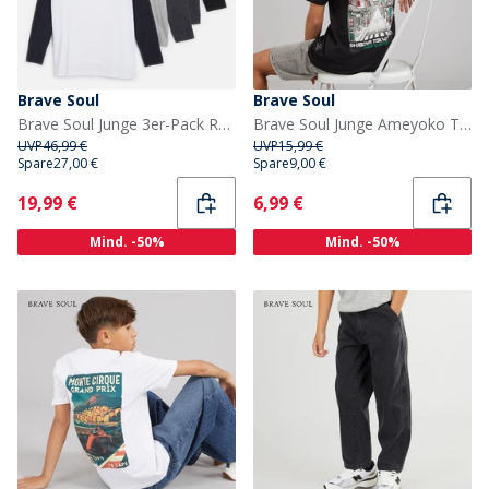
Brave Soul
Brave Soul
Brave Soul Junge 3er-Pack Raglan T Shirts Multi
Brave Soul Junge Ameyoko T Shirt Jet Schwarz/Mehrfarbig
UVP
46,99 €
UVP
15,99 €
Spare
27,00 €
Spare
9,00 €
Current
Current
19,99 €
6,99 €
Mind. -50%
Mind. -50%