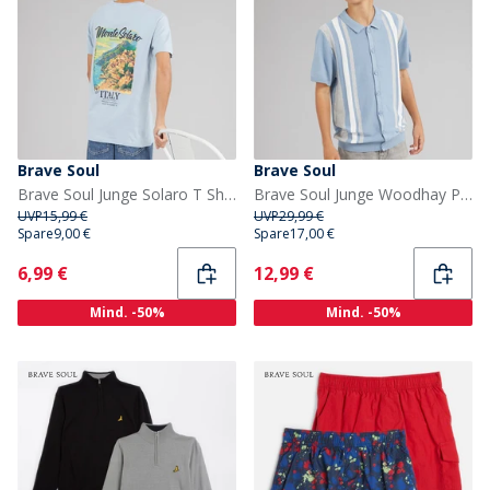
Brave Soul
Brave Soul
Brave Soul Junge Solaro T Shirt Light Blue/Multi-Colour
Brave Soul Junge Woodhay Polo Shirt Steel Blue
UVP
15,99 €
UVP
29,99 €
Spare
9,00 €
Spare
17,00 €
Current
Current
6,99 €
12,99 €
Mind. -50%
Mind. -50%