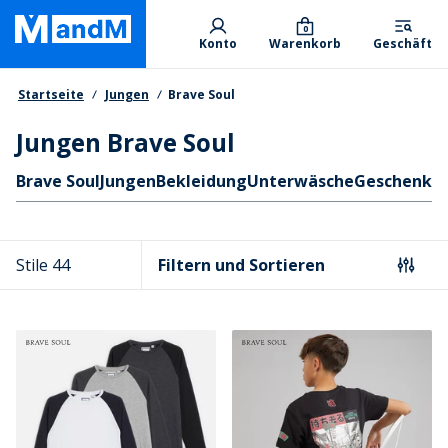
Skip
Primary departments
to
0
Konto
Warenkorb
Geschäft
main
content
Brotkrumen
Startseite
Jungen
Brave Soul
Jungen Brave Soul
Schnellzugriff
Brave Soul
Jungen
Bekleidung
Unterwäsche
Geschenke
Stile 44
Filtern und Sortieren