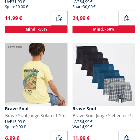
UVP
31,99 €
UVP
54,99 €
Spare
20,00 €
Spare
30,00 €
Current
Current
11,99 €
24,99 €
Mind. -50%
Mind. -50%
Brave Soul
Brave Soul
Brave Soul Junge Solaro T Shirt Zitrone/Mehrfarbig Print
Brave Soul Junge Sieben er Packung Boxershorts Marineblau / Türkis / Gedrucktes Karomuster
UVP
15,99 €
UVP
54,99 €
Spare
9,00 €
War
14,99 €
Current
Current
6,99 €
11,99 €