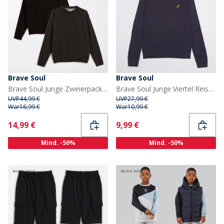
Brave Soul
Brave Soul
Brave Soul Junge Zweierpack Pullover Multi
Brave Soul Junge Viertel Reissverschluss Pullover Marineblau
UVP
44,99 €
UVP
27,99 €
War
16,99 €
War
10,99 €
Current
Current
14,99 €
9,99 €
Mind. -50%
Mind. -50%