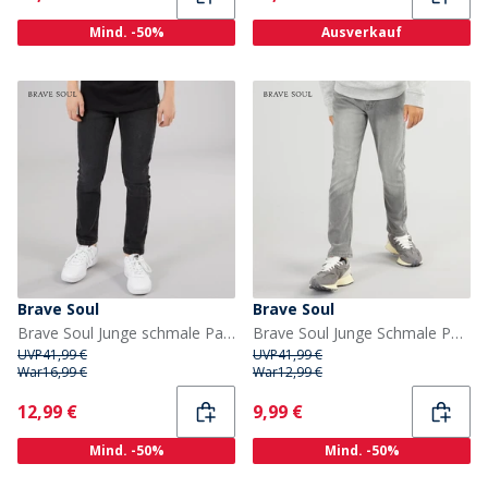
Mind. -50%
Ausverkauf
Brave Soul
Brave Soul
Brave Soul Junge schmale Passform Jeans Anthrazit
Brave Soul Junge Schmale Passform Jeans Grau
UVP
41,99 €
UVP
41,99 €
War
16,99 €
War
12,99 €
Current
Current
12,99 €
9,99 €
Mind. -50%
Mind. -50%