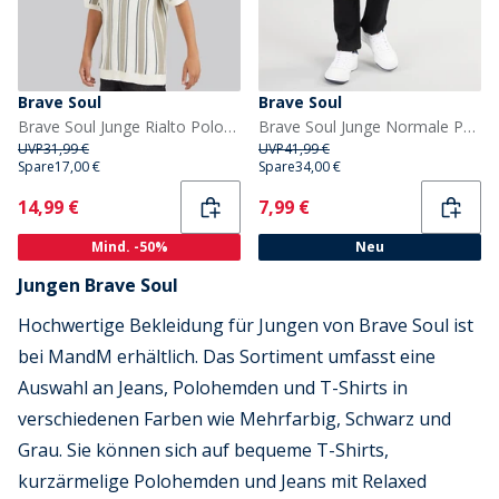
Brave Soul
Brave Soul
Brave Soul Junge Rialto Poloshirt Creme/Hellgrün/Mittelgrün Cream/Lt Green/Mid Green
Brave Soul Junge Normale Passform Jeans Schwarz
UVP
31,99 €
UVP
41,99 €
Spare
17,00 €
Spare
34,00 €
Current
Current
14,99 €
7,99 €
Mind. -50%
Neu
Jungen Brave Soul
Hochwertige Bekleidung für Jungen von Brave Soul ist
bei MandM erhältlich. Das Sortiment umfasst eine
Auswahl an Jeans, Polohemden und T-Shirts in
verschiedenen Farben wie Mehrfarbig, Schwarz und
Grau. Sie können sich auf bequeme T-Shirts,
kurzärmelige Polohemden und Jeans mit Relaxed