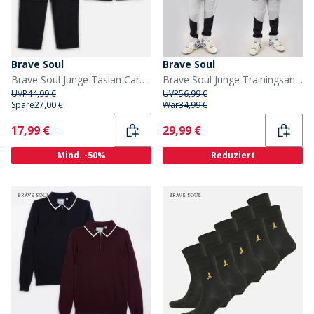
Brave Soul
Brave Soul
Brave Soul Junge Taslan Cargohosen Schwarz
Brave Soul Junge Trainingsanzug und Weste Set Multi
UVP
44,99 €
UVP
56,99 €
Spare
27,00 €
War
34,99 €
Current
Current
17,99 €
29,99 €
Mind. -50%
Reduziert