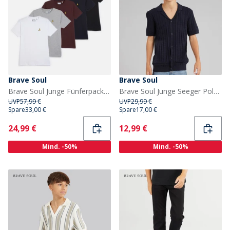
Brave Soul
Brave Soul
Brave Soul Junge Fünferpack T Shirts Multi
Brave Soul Junge Seeger Polo Shirt Navy
UVP
57,99 €
UVP
29,99 €
Spare
33,00 €
Spare
17,00 €
Current
Current
24,99 €
12,99 €
Mind. -50%
Mind. -50%