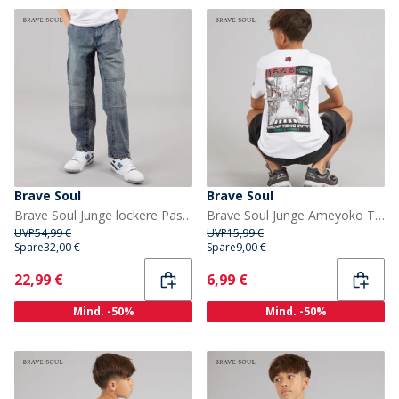
Brave Soul
Brave Soul
Brave Soul Junge lockere Passform Jeans Mid Blue
Brave Soul Junge Ameyoko T Shirt Optik Weiß/Mehrfarbig
UVP
54,99 €
UVP
15,99 €
Spare
32,00 €
Spare
9,00 €
Current
Current
22,99 €
6,99 €
Mind. -50%
Mind. -50%