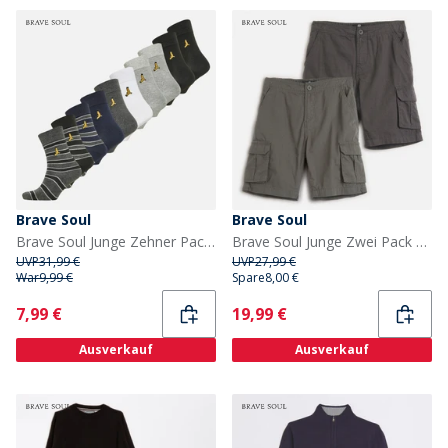
Brave Soul
Brave Soul
Brave Soul Junge Zehner Pack Turnschuh Socken Mehrfarbig
Brave Soul Junge Zwei Pack Cargo Shorts Dunkel Grau / Marine Dark Grey / Navy
UVP
31,99 €
UVP
27,99 €
War
9,99 €
Spare
8,00 €
Current
Current
7,99 €
19,99 €
Ausverkauf
Ausverkauf