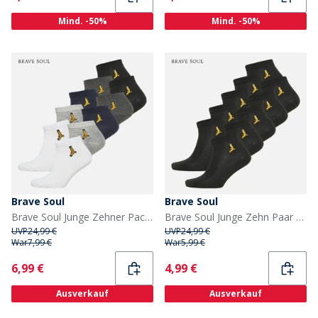
Mind. -50%
Mind. -50%
Brave Soul
Brave Soul
Brave Soul Junge Zehner Pack Turnschuh Socken Multi
Brave Soul Junge Zehn Paar Sportsocken Schwarz
UVP
24,99 €
UVP
24,99 €
War
7,99 €
War
5,99 €
Current
Current
6,99 €
4,99 €
Ausverkauf
Ausverkauf