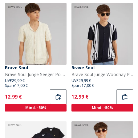
Brave Soul
Brave Soul
Brave Soul Junge Seeger Polo Shirt Ecru Marl
Brave Soul Junge Woodhay Polo Shirt Navy
UVP
29,99 €
UVP
29,99 €
Spare
17,00 €
Spare
17,00 €
Current
Current
12,99 €
12,99 €
Mind. -50%
Mind. -50%