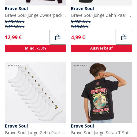
Brave Soul
Brave Soul
Brave Soul Junge Zweierpack Langarm Poloshirts Mehrfarbig
Brave Soul Junge Zehn Paar Sneaker Socken Schwarz
UVP
57,99 €
UVP
31,99 €
War
16,99 €
War
5,99 €
Current
Current
12,99 €
4,99 €
Mind. -50%
Ausverkauf
Brave Soul
Brave Soul
Brave Soul Junge Zehn Paar Sportsocken Weiß
Brave Soul Junge Scran T Shirt Jet Schwarz/Multi Farbe