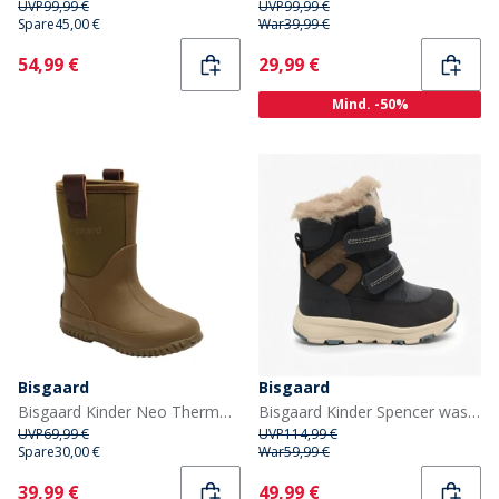
UVP
99,99 €
UVP
99,99 €
Spare
45,00 €
War
39,99 €
Current
Current
54,99 €
29,99 €
Mind. -50%
Bisgaard
Bisgaard
Bisgaard Kinder Neo Thermo Gummistiefel Grün
Bisgaard Kinder Spencer wasserdichte Tex Stiefel Navy
UVP
69,99 €
UVP
114,99 €
Spare
30,00 €
War
59,99 €
Current
Current
39,99 €
49,99 €