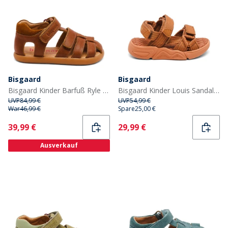
Bisgaard
Bisgaard
Bisgaard Kinder Barfuß Ryle Sandalen Cognac
Bisgaard Kinder Louis Sandalen Braun
UVP
84,99 €
UVP
54,99 €
War
46,99 €
Spare
25,00 €
Current
Current
39,99 €
29,99 €
Ausverkauf