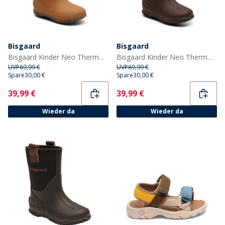
Bisgaard
Bisgaard
Bisgaard Kinder Neo Thermo Gummistiefel Kamel
Bisgaard Kinder Neo Thermo Gummistiefel Marine
UVP
69,99 €
UVP
69,99 €
Spare
30,00 €
Spare
30,00 €
Current
Current
39,99 €
39,99 €
Wieder da
Wieder da