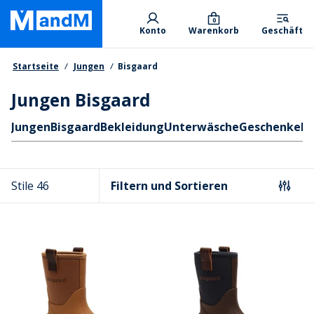
Skip
Primary departments
to
0
Konto
Warenkorb
Geschäft
main
content
Brotkrumen
Startseite
Jungen
Bisgaard
Jungen Bisgaard
Schnellzugriff
Jungen
Bisgaard
Bekleidung
Unterwäsche
Geschenke
Bo
Stile 46
Filtern und Sortieren