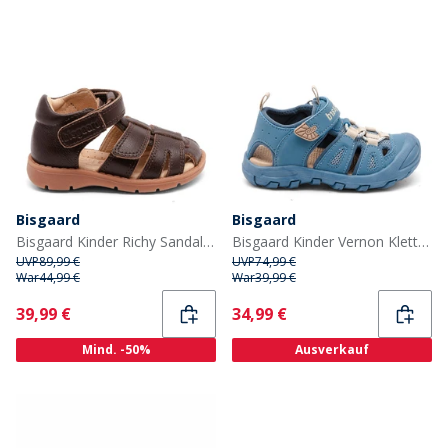
Bisgaard
Bisgaard
Bisgaard Kinder Richy Sandalen Dark Brown
Bisgaard Kinder Vernon Klettverschluss Schuhe Blau
UVP
89,99 €
UVP
74,99 €
War
44,99 €
War
39,99 €
Current
Current
39,99 €
34,99 €
Mind. -50%
Ausverkauf