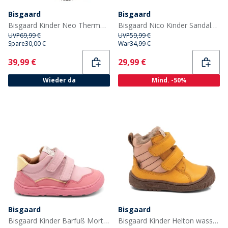
Bisgaard
Bisgaard
Bisgaard Kinder Neo Thermo Gummistiefel Schwarz
Bisgaard Nico Kinder Sandalen Mocha
UVP
69,99 €
UVP
59,99 €
Spare
30,00 €
War
34,99 €
Current
Current
39,99 €
29,99 €
Wieder da
Mind. -50%
Bisgaard
Bisgaard
Bisgaard Kinder Barfuß Morten Schuhe Rosa
Bisgaard Kinder Helton wasserdichte Tex Stiefel Gelb