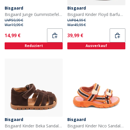
Bisgaard
Bisgaard
Bisgaard Junge Gummistiefel Tarnmuster
Bisgaard Kinder Floyd Barfuß Sandalen Navy
UVP
59,99 €
UVP
84,99 €
War
19,99 €
War
49,99 €
Current
Current
14,99 €
39,99 €
Reduziert
Ausverkauf
Bisgaard
Bisgaard
Bisgaard Kinder Beka Sandalen Cacao
Bisgaard Kinder Nico Sandalen Orange Mix