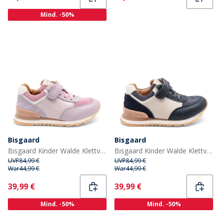
Mind. -50%
Bisgaard
Bisgaard
Bisgaard Kinder Walde Klettverschlussschuhe Lila
Bisgaard Kinder Walde Klettverschlussschuhe Navy
UVP
84,99 €
UVP
84,99 €
War
44,99 €
War
44,99 €
Current
Current
39,99 €
39,99 €
Mind. -50%
Mind. -50%