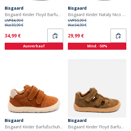
Bisgaard
Bisgaard
Bisgaard Kinder Floyd Barfuß Sandalen Cacao
Bisgaard Kinder Nataly Nico Sandale Nude Mix
UVP
84,99 €
UVP
59,99 €
War
39,99 €
War
34,99 €
Current
Current
34,99 €
29,99 €
Ausverkauf
Mind. -50%
Bisgaard
Bisgaard
Bisgaard Kinder Barfußschuhe Luna Cacao
Bisgaard Kinder Floyd Barfuß Sandalen Earth