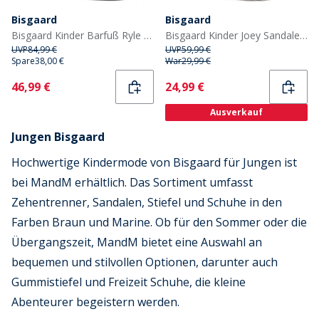
Bisgaard
Bisgaard
Bisgaard Kinder Barfuß Ryle Sandalen Violet
Bisgaard Kinder Joey Sandalen Blau
UVP
84,99 €
UVP
59,99 €
Spare
38,00 €
War
29,99 €
Current
Current
46,99 €
24,99 €
Ausverkauf
Jungen Bisgaard
Hochwertige Kindermode von Bisgaard für Jungen ist
bei MandM erhältlich. Das Sortiment umfasst
Zehentrenner, Sandalen, Stiefel und Schuhe in den
Farben Braun und Marine. Ob für den Sommer oder die
Übergangszeit, MandM bietet eine Auswahl an
bequemen und stilvollen Optionen, darunter auch
Gummistiefel und Freizeit Schuhe, die kleine
Abenteurer begeistern werden.