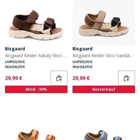
Bisgaard
Bisgaard
Bisgaard Kinder Nataly Nico Sandale Dark Brown
Bisgaard Kinder Nico Sandalen Natur
UVP
59,99 €
UVP
59,99 €
War
34,99 €
War
34,99 €
Current
Current
29,99 €
29,99 €
Mind. -50%
Ausverkauf