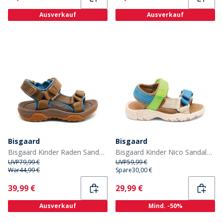
Ausverkauf
Ausverkauf
Bisgaard
Bisgaard
Bisgaard Kinder Raden Sandalen Olive
Bisgaard Kinder Nico Sandalen Bright Green
UVP
79,99 €
UVP
59,99 €
War
44,99 €
Spare
30,00 €
Current
Current
39,99 €
29,99 €
Ausverkauf
Mind. -50%