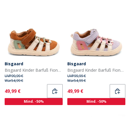
Bisgaard
Bisgaard
Bisgaard Kinder Barfuß Fiona Schuhe Cacao
Bisgaard Kinder Barfuß Fiona Schuhe Violet
UVP
99,99 €
UVP
99,99 €
War
54,99 €
War
54,99 €
Current
Current
49,99 €
49,99 €
Mind. -50%
Mind. -50%