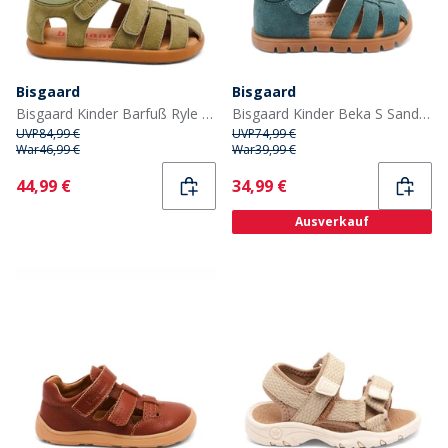
Bisgaard
Bisgaard
Bisgaard Kinder Barfuß Ryle Sandalen Sage
Bisgaard Kinder Beka S Sandalen Sky
UVP
84,99 €
UVP
74,99 €
War
46,99 €
War
39,99 €
Current
Current
44,99 €
34,99 €
Ausverkauf