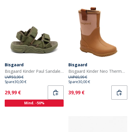
Bisgaard
Bisgaard
Bisgaard Kinder Paul Sandalen Olive
Bisgaard Kinder Neo Thermo Gummistiefel Nude
UVP
59,99 €
UVP
69,99 €
Spare
30,00 €
Spare
30,00 €
Current
Current
29,99 €
39,99 €
Mind. -50%