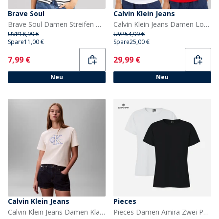
Brave Soul
Calvin Klein Jeans
Brave Soul Damen Streifen Weste Cream/Schwarz
Calvin Klein Jeans Damen Logo Zweierpack T Shirts Adrenaline Rush/Brilliant White
UVP
18,99 €
UVP
54,99 €
Spare
11,00 €
Spare
25,00 €
Current
Current
7,99 €
29,99 €
Neu
Neu
Calvin Klein Jeans
Pieces
Calvin Klein Jeans Damen Klassisches T Shirt Calico
Pieces Damen Amira Zwei Pack T Shirts Schwarz/Weiß