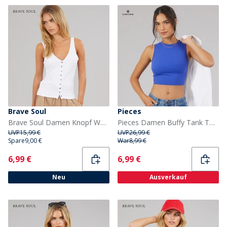
Brave Soul
Pieces
Brave Soul Damen Knopf Weste Weiß White
Pieces Damen Buffy Tank Top Bluing
UVP
15,99 €
UVP
26,99 €
Spare
9,00 €
War
8,99 €
Current
Current
6,99 €
6,99 €
Neu
Ausverkauf