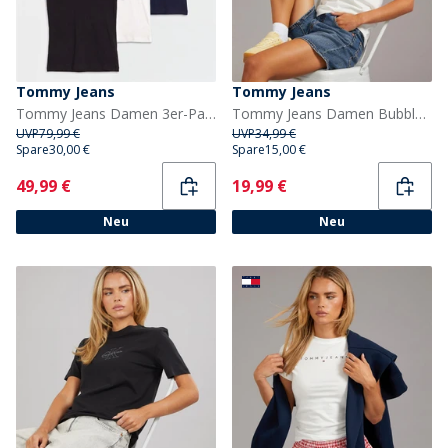
Tommy Jeans
Tommy Jeans
Tommy Jeans Damen 3er-Pack V Ausschnitt T Shirts Schwarz/Ecru/Dark Night Navy
Tommy Jeans Damen Bubble T Shirt Ecru
UVP
79,99 €
UVP
34,99 €
Spare
30,00 €
Spare
15,00 €
Current
Current
49,99 €
19,99 €
Neu
Neu