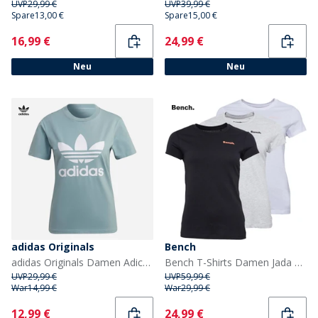
UVP
29,99 €
UVP
39,99 €
Spare
13,00 €
Spare
15,00 €
Current
Current
16,99 €
24,99 €
Neu
Neu
adidas Originals
Bench
adidas Originals Damen Adicolor Classics Trefoil T Shirt Magic Grey
Bench T-Shirts Damen Jada Drei Pack Schwarz / Grau Melange / Weiß
UVP
29,99 €
UVP
59,99 €
War
14,99 €
War
29,99 €
Current
Current
12,99 €
24,99 €