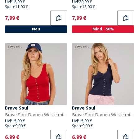
UVP
18,99 €
UVP
20,99 €
Spare
11,00 €
Spare
13,00 €
Current
Current
7,99 €
7,99 €
Neu
Mind. -50%
Brave Soul
Brave Soul
Brave Soul Damen Weste mit Knopfleiste Rot
Brave Soul Damen Weste mit Knopfleiste Dark Navy
UVP
15,99 €
UVP
15,99 €
Spare
9,00 €
Spare
9,00 €
Current
Current
6,99 €
6,99 €