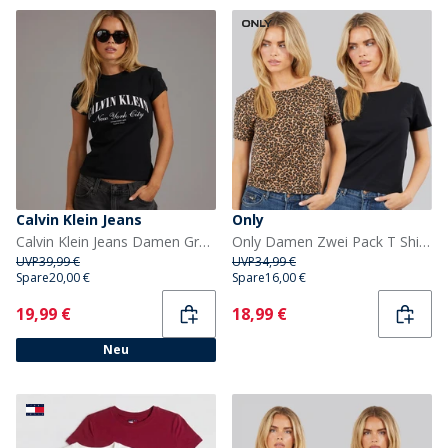
Calvin Klein Jeans
Only
Calvin Klein Jeans Damen Grafik Logo T-Shirt Schwarz
Only Damen Zwei Pack T Shirts Schwarz
UVP
39,99 €
UVP
34,99 €
Spare
20,00 €
Spare
16,00 €
Current
Current
19,99 €
18,99 €
Neu