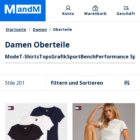
Skip
Primary departments
to
0
Konto
Warenkorb
Geschäft
main
content
Brotkrumen
Startseite
Damen
Oberteile
Damen Oberteile
Schnellzugriff
Mode
T-Shirts
Tops
Grafik
Sport
Bench
Performance Spo
Stile 201
Filtern und Sortieren