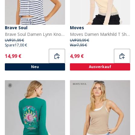
Brave Soul
Moves
Brave Soul Damen Lynn Knopfleiste T Shirt Cream/Navy
Moves Damen Markhild T Shirt 030 Ivory Cream
UVP
31,99 €
UVP
39,99 €
Spare
17,00 €
War
7,99 €
Current
Current
14,99 €
4,99 €
Neu
Ausverkauf