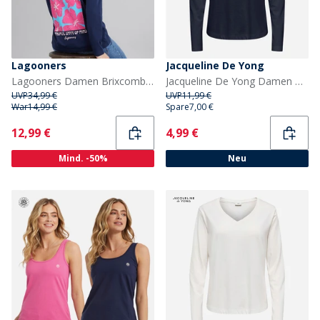
Lagooners
Jacqueline De Yong
Lagooners Damen Brixcombe Langarm T Shirt Navy
Jacqueline De Yong Damen Rex Langarm T Shirt Himmelskapitän
UVP
34,99 €
UVP
11,99 €
War
14,99 €
Spare
7,00 €
Current
Current
12,99 €
4,99 €
Mind. -50%
Neu