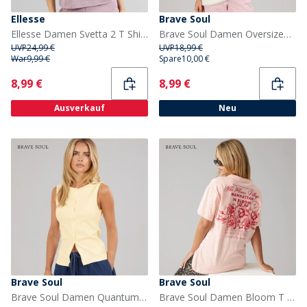
Ellesse
Brave Soul
Ellesse Damen Svetta 2 T Shirt Light Purple
Brave Soul Damen Oversized Grafik T-Shirt Cream
UVP
24,99 €
UVP
18,99 €
War
9,99 €
Spare
10,00 €
Current
Current
8,99 €
8,99 €
Ausverkauf
Neu
Brave Soul
Brave Soul
Brave Soul Damen Quantum Knopf Weste Pale Lemon
Brave Soul Damen Bloom T Shirt Rosa/Red Body/Print