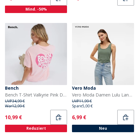
Mind. -50%
Bench
Vero Moda
Bench T-Shirt Valkyrie Pink Damen
Vero Moda Damen Lulu Lang Tanktop Lorbeerkranz
UVP
34,99 €
UVP
11,99 €
War
12,99 €
Spare
5,00 €
Current
Current
10,99 €
6,99 €
Reduziert
Neu