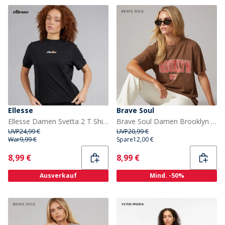
Ellesse
Brave Soul
Ellesse Damen Svetta 2 T Shirt Schwarz
Brave Soul Damen Brooklyn T-Shirt Brown Acid Wash
UVP
24,99 €
UVP
20,99 €
War
9,99 €
Spare
12,00 €
Current
Current
8,99 €
8,99 €
Ausverkauf
Mind. -50%