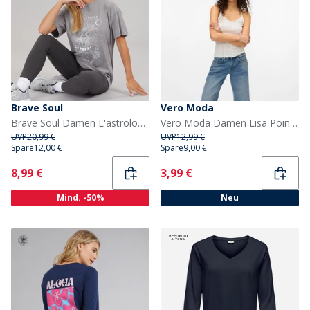
Brave Soul
Vero Moda
Brave Soul Damen L'astrologie Acid Wash T Shirt Grey Acid Wash
Vero Moda Damen Lisa Pointelle Weste Schneeweiß
UVP
20,99 €
UVP
12,99 €
Spare
12,00 €
Spare
9,00 €
Current
Current
8,99 €
3,99 €
Mind. -50%
Neu