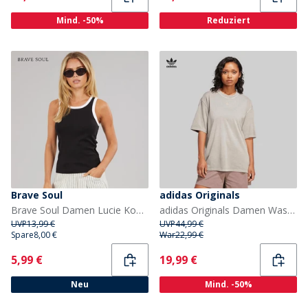
Mind. -50%
Reduziert
Brave Soul
adidas Originals
Brave Soul Damen Lucie Kontrast Weste Schwarz/Weiß
adidas Originals Damen Washed Oversized T Shirt Silver Pebble
UVP
13,99 €
UVP
44,99 €
Spare
8,00 €
War
22,99 €
Current
Current
5,99 €
19,99 €
Neu
Mind. -50%