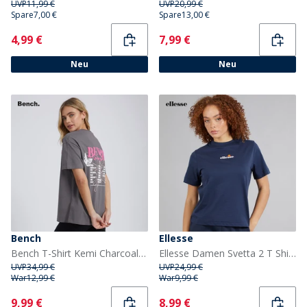
UVP
11,99 €
UVP
20,99 €
Spare
7,00 €
Spare
13,00 €
Current
Current
4,99 €
7,99 €
Neu
Neu
Bench
Ellesse
Bench T-Shirt Kemi Charcoal Damen
Ellesse Damen Svetta 2 T Shirt Navy
UVP
34,99 €
UVP
24,99 €
War
12,99 €
War
9,99 €
Current
Current
9,99 €
8,99 €