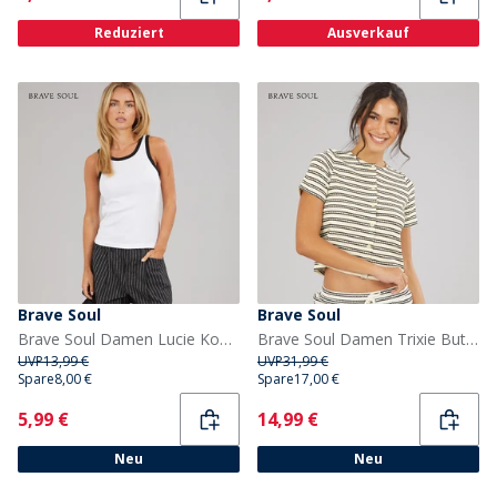
Reduziert
Ausverkauf
Brave Soul
Brave Soul
Brave Soul Damen Lucie Kontrast Weste Weiß/Schwarz
Brave Soul Damen Trixie Button Down T Shirt Cream/Schwarz
UVP
13,99 €
UVP
31,99 €
Spare
8,00 €
Spare
17,00 €
Current
Current
5,99 €
14,99 €
Neu
Neu