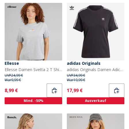
Ellesse
adidas Originals
Ellesse Damen Svetta 2 T Shirt Light Grey Marl
adidas Originals Damen Adicolor 3 Streifen Trefoil T Shirt Schwarz
UVP
24,99 €
UVP
34,99 €
War
9,99 €
War
19,99 €
Current
Current
8,99 €
17,99 €
Mind. -50%
Ausverkauf