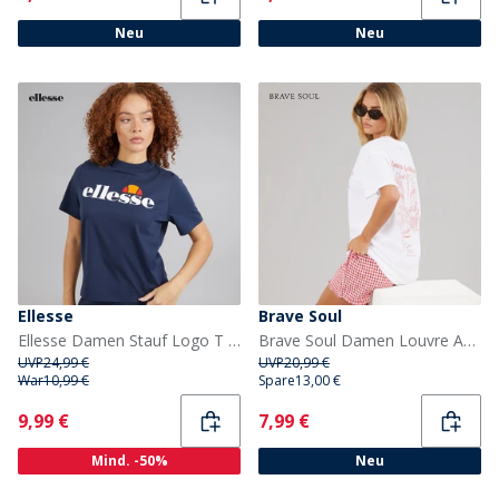
Neu
Neu
Ellesse
Brave Soul
Ellesse Damen Stauf Logo T Shirt Navy
Brave Soul Damen Louvre Aufdruck T Shirt Weiss/Rosa
UVP
24,99 €
UVP
20,99 €
War
10,99 €
Spare
13,00 €
Current
Current
9,99 €
7,99 €
Mind. -50%
Neu