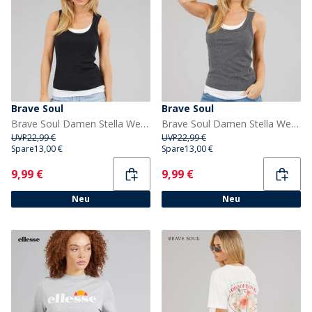
Brave Soul
Brave Soul
Brave Soul Damen Stella Weste Schwarz/Weiß
Brave Soul Damen Stella Weste Charcoal Marl/Weiß
UVP
22,99 €
UVP
22,99 €
Spare
13,00 €
Spare
13,00 €
Current
Current
9,99 €
9,99 €
Neu
Neu