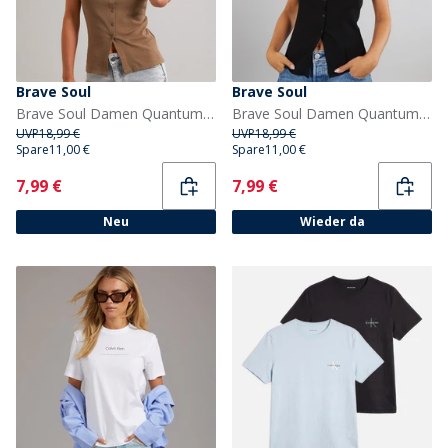
Brave Soul
Brave Soul
Brave Soul Damen Quantum Knopf Weste Mocha
Brave Soul Damen Quantum Weste Schwarz
UVP
18,99 €
UVP
18,99 €
Spare
11,00 €
Spare
11,00 €
Current
Current
7,99 €
7,99 €
Neu
Wieder da