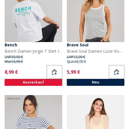
Bench
Brave Soul
Bench Damen Jorgie T Shirt Ice Grey Marl
Brave Soul Damen Lucie Kontrast Weste Grey Marl/Weiß
UVP
39,99 €
UVP
13,99 €
War
10,99 €
Spare
8,00 €
Current
Current
8,99 €
5,99 €
Ausverkauf
Neu