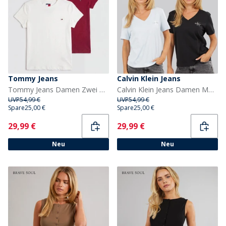
Tommy Jeans
Calvin Klein Jeans
Tommy Jeans Damen Zwei Pack T Shirts Ecru/Lavish Cerise
Calvin Klein Jeans Damen Monologo Doppelpack V-Ausschnitt T-Shirts Plein Air/Schwarz
UVP
54,99 €
UVP
54,99 €
Spare
25,00 €
Spare
25,00 €
Current
Current
29,99 €
29,99 €
Neu
Neu