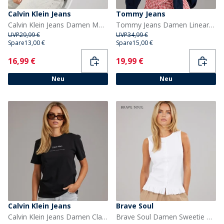
Calvin Klein Jeans
Tommy Jeans
Calvin Klein Jeans Damen Monologo T Shirt Schwarz
Tommy Jeans Damen Lineares T-Shirt Ecru
UVP
29,99 €
UVP
34,99 €
Spare
13,00 €
Spare
15,00 €
Current
Current
16,99 €
19,99 €
Neu
Neu
Calvin Klein Jeans
Brave Soul
Calvin Klein Jeans Damen Classic Logo T Shirt Schwarz
Brave Soul Damen Sweetie Rüschen Weste Weiß