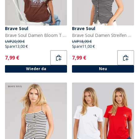
Brave Soul
Brave Soul
Brave Soul Damen Bloom T Shirt Braun/Blue Body/Print
Brave Soul Damen Streifen Weste Schwarz/Cream
UVP
20,99 €
UVP
18,99 €
Spare
13,00 €
Spare
11,00 €
Current
Current
7,99 €
7,99 €
Wieder da
Neu