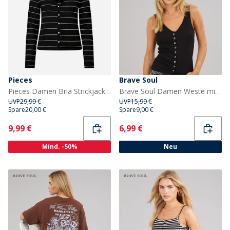
Pieces
Brave Soul
Pieces Damen Bria Strickjacke Schwarz
Brave Soul Damen Weste mit Knopfleiste Schwarz
UVP
29,99 €
UVP
15,99 €
Spare
20,00 €
Spare
9,00 €
Current
Current
9,99 €
6,99 €
Mind. -50%
Neu