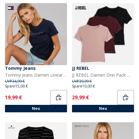
Tommy Jeans
JJ REBEL
Tommy Jeans Damen Lineares T-Shirt Dark Night Navy 1
JJ REBEL Damen Drei Pack Maya Ripp T-Shirts Fig/Woodrose/Schwarz
UVP
34,99 €
UVP
39,99 €
Spare
15,00 €
Spare
10,00 €
Current
Current
19,99 €
29,99 €
Neu
Neu