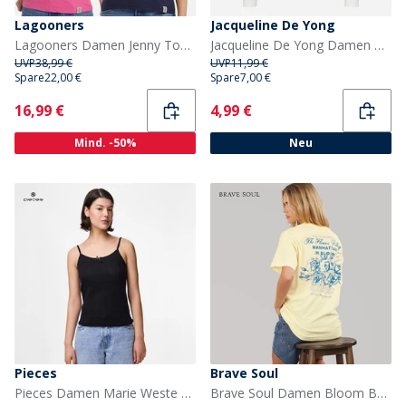
Lagooners
Jacqueline De Yong
Lagooners Damen Jenny Tops Mehrfarbig
Jacqueline De Yong Damen Rex Langarm T Shirt Wolkenreiter
UVP
38,99 €
UVP
11,99 €
Spare
22,00 €
Spare
7,00 €
Current
Current
16,99 €
4,99 €
Mind. -50%
Neu
Pieces
Brave Soul
Pieces Damen Marie Weste Schwarz
Brave Soul Damen Bloom Bedrucktes T Shirt Gelb/Blau