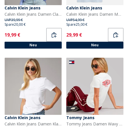
Calvin Klein Jeans
Calvin Klein Jeans
Calvin Klein Jeans Damen Classic Logo T Shirt Bright White
Calvin Klein Jeans Damen Monologo Zweierpack T Shirts Plein Air/Schwarz
UVP
39,99 €
UVP
54,99 €
Spare
20,00 €
Spare
25,00 €
Current
Current
19,99 €
29,99 €
Neu
Neu
Calvin Klein Jeans
Tommy Jeans
Calvin Klein Jeans Damen Klassisches Monologo T-Shirt Bright White
Tommy Jeans Damen Wavy Fahne T-Shirt Ecru