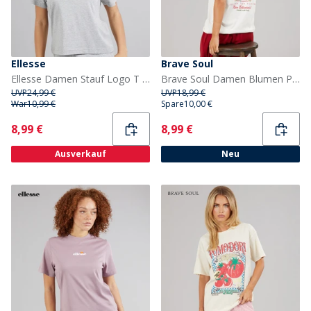
Ellesse
Brave Soul
Ellesse Damen Stauf Logo T Shirt Light Grey Marl
Brave Soul Damen Blumen Print T-Shirt Cream
UVP
24,99 €
UVP
18,99 €
War
10,99 €
Spare
10,00 €
Current
Current
8,99 €
8,99 €
Ausverkauf
Neu