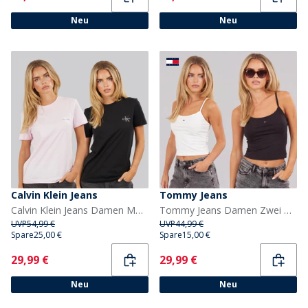
Neu
Neu
Calvin Klein Jeans
Tommy Jeans
Calvin Klein Jeans Damen Monologo Zweierpack T Shirts Cradle Pink/Schwarz
Tommy Jeans Damen Zwei Pack Basic Unterhemden Ecru/Schwarz
UVP
54,99 €
UVP
44,99 €
Spare
25,00 €
Spare
15,00 €
Current
Current
29,99 €
29,99 €
Neu
Neu