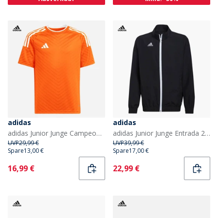
adidas
adidas
adidas Junior Junge Campeon 23 T Shirt Team Orange
adidas Junior Junge Entrada 22 Präsentationsjacke Schwarz
UVP
29,99 €
UVP
39,99 €
Spare
13,00 €
Spare
17,00 €
Current
Current
16,99 €
22,99 €