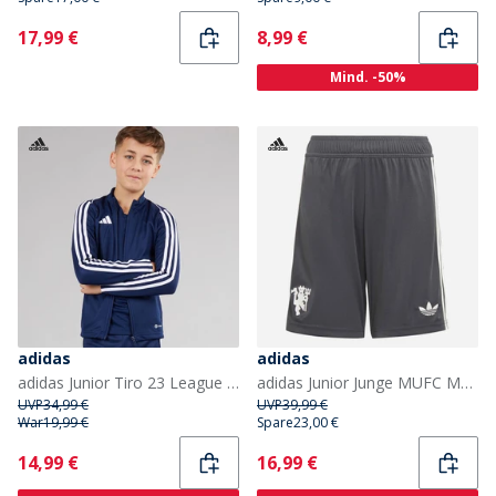
Current
Current
17,99 €
8,99 €
Mind. -50%
adidas
adidas
adidas Junior Tiro 23 League Trainingsjacke Team Navy Blue
adidas Junior Junge MUFC Manchester United 24/2 Dritte Shorts Carbon
UVP
34,99 €
UVP
39,99 €
War
19,99 €
Spare
23,00 €
Current
Current
14,99 €
16,99 €