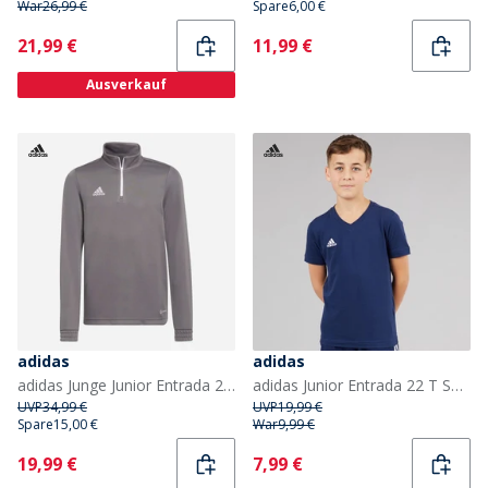
War
26,99 €
Spare
6,00 €
Current
Current
21,99 €
11,99 €
Ausverkauf
adidas
adidas
adidas Junge Junior Entrada 22 1/4 Zip Trainings Oberteil Team Grey Four
adidas Junior Entrada 22 T Shirt Team Navy Blue
UVP
34,99 €
UVP
19,99 €
Spare
15,00 €
War
9,99 €
Current
Current
19,99 €
7,99 €