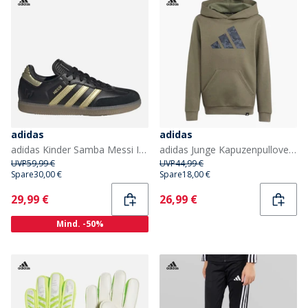
adidas
adidas
adidas Kinder Samba Messi IN Hallenfußballschuhe Core Black/Gold Metallic/Gum
adidas Junge Kapuzenpullover mit Tarnmuster-Grafik Olive Strata
UVP
59,99 €
UVP
44,99 €
Spare
30,00 €
Spare
18,00 €
Current
Current
29,99 €
26,99 €
Mind. -50%