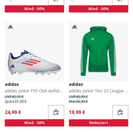
Mind. -50%
Mind. -50%
adidas
adidas
adidas Junior F50 Club Aufstiegs Paket FG Kunstrasen Fußballschuhe Cloud White/Solar Red/Lucid Blue
adidas Junior Tiro 23 League Hoodie Team Green
UVP
49,99 €
UVP
49,99 €
Spare
25,00 €
War
26,99 €
Current
Current
24,99 €
19,99 €
Mind. -50%
Reduziert