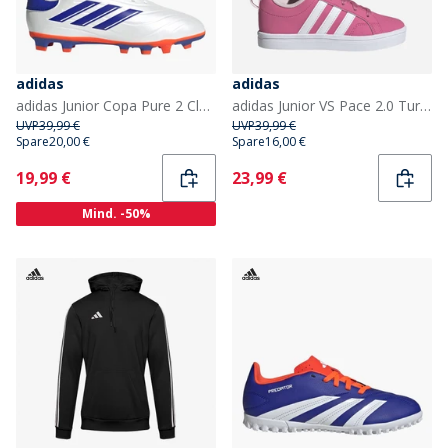
adidas
adidas
adidas Junior Copa Pure 2 Club Advancement Pack FG Kunstrasen Fussballschuhe Cloud White/Lucid Blue/Solar Red
adidas Junior VS Pace 2.0 Turnschuhe Pink Fusion/Cloud White/Clear Pink
UVP
39,99 €
UVP
39,99 €
Spare
20,00 €
Spare
16,00 €
Current
Current
19,99 €
23,99 €
Mind. -50%