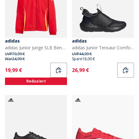
adidas
adidas
adidas Junior Junge SLB Benfica Allwetter Jacke Team Power Red 2
adidas Junior Tensaur Comfort Turnschuhe Core Black/Grey Six/Grey Six
UVP
79,99 €
UVP
44,99 €
War
24,99 €
Spare
18,00 €
Current
Current
19,99 €
26,99 €
Reduziert