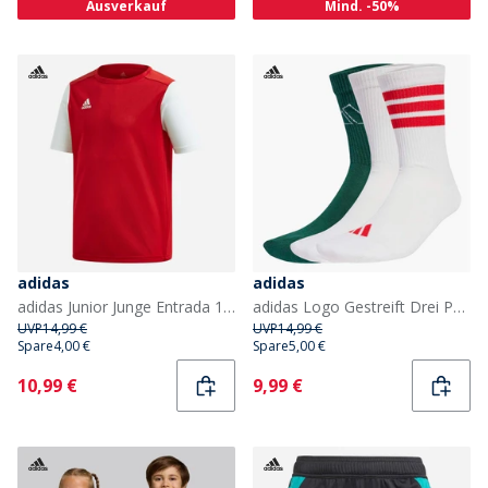
Ausverkauf
Mind. -50%
adidas
adidas
adidas Junior Junge Entrada 19 T Shirt Power Red
adidas Logo Gestreift Drei Pack Crew Socken Weiß/Weiss/Powder Plum
UVP
14,99 €
UVP
14,99 €
Spare
4,00 €
Spare
5,00 €
Current
Current
10,99 €
9,99 €