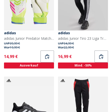
adidas
adidas
adidas Junior Predator Match Finger Save Torwarthandschuhe Lucid Lemon/Weiss/Lucid Pink
adidas Junior Tiro 23 Liga Trainingshose Schwarz
UVP
39,99 €
UVP
34,99 €
War
19,99 €
War
22,99 €
Current
Current
14,99 €
16,99 €
Ausverkauf
Mind. -50%