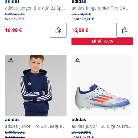
adidas
adidas
adidas Jungen Entrada 22 Sport Jacken Königsblau
adidas Junge Junior Tiro 24 Wettkampf Poloshirt Schwarz/Team Dark Grey
UVP
24,99 €
UVP
34,99 €
War
19,95 €
Spare
18,00 €
Current
Current
16,99 €
16,99 €
Mind. -50%
adidas
adidas
adidas Junior Tiro 23 League Kapuzenpullover Team Navy Blue
adidas Junior F50 Liga Aufstiegspaket FG/MG Fester/Multiflächen Fußballschuhe Cloud White/Solar Red/Lucid Blue
UVP
49,99 €
UVP
69,99 €
War
29,99 €
Spare
35,00 €