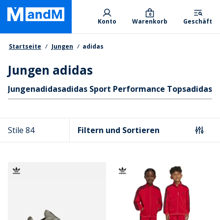
Skip
Primary departments
to
0
Konto
Warenkorb
Geschäft
main
content
Brotkrumen
Startseite
Jungen
adidas
Jungen adidas
Schnellzugriff
Jungen
adidas
adidas Sport Performance Tops
adidas J
Stile 84
Filtern und Sortieren