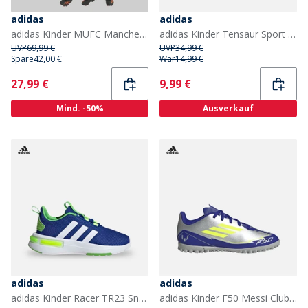
adidas
adidas
adidas Kinder MUFC Manchester United 24/25 Heim Mini Kit Mufc Red
adidas Kinder Tensaur Sport 2.0 Turnschuhe Dark Blue/Footwear White/Core Black
UVP
69,99 €
UVP
34,99 €
Spare
42,00 €
War
14,99 €
Current
Current
27,99 €
9,99 €
Mind. -50%
Ausverkauf
adidas
adidas
adidas Kinder Racer TR23 Sneaker Royal Blue/Footwear White/Lucid Lime
adidas Kinder F50 Messi Club La Vida Rapida Pack TF Kunstrasen Fußballschuhe Silver Metallic/Solar Yellow/Lucid Blue