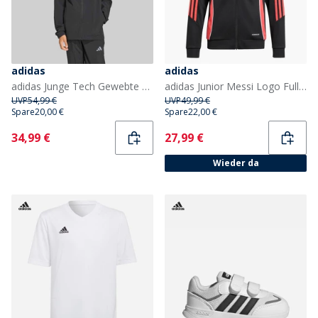
adidas
adidas
adidas Junge Tech Gewebte Kapuzenjacke Schwarz/Grey Four
adidas Junior Messi Logo Full Zip Trainingsjacke Schwarz
UVP
54,99 €
UVP
49,99 €
Spare
20,00 €
Spare
22,00 €
Current
Current
34,99 €
27,99 €
Wieder da