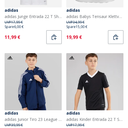
adidas
adidas
adidas Junge Entrada 22 T Shirt Weiss
adidas Babys Tensaur Klettverschluss Sneaker Cloud White/Core Black/Grey Four
UVP
17,99 €
UVP
34,99 €
Spare
6,00 €
Spare
15,00 €
Current
Current
11,99 €
19,99 €
adidas
adidas
adidas Junior Tiro 23 League Windbreaker Jacke Team Navy Blue
adidas Kinder Entrada 22 T Shirt Schwarz
UVP
39,99 €
UVP
17,99 €