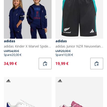
adidas
adidas
adidas Kinder X Marvel Spider Man Trainingsjacke Dark Blue/Off White
adidas Junior NZR Neuseeland All Blacks Fitness Shorts All Black/Pure Teal
UVP
54,99 €
UVP
29,99 €
Spare
20,00 €
Spare
10,00 €
Current
Current
34,99 €
19,99 €