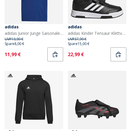
adidas
adidas
adidas Junior Junge Saisonale Essentials Farbblock T Shirt Dark Blue/Glow Blue/Weiß
adidas Kinder Tensaur Klettverschluss Klettverschluss Turnschuhe Core Black/Cloud White/Core Black
UVP
19,99 €
UVP
37,99 €
Spare
8,00 €
Spare
15,00 €
Current
Current
11,99 €
22,99 €