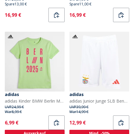
Spare
13,00 €
Spare
11,00 €
Current
Current
16,99 €
16,99 €
adidas
adidas
adidas Kinder BMW Berlin Marathon 2025 Grafik Lauf T Shirt Signal Green
adidas Junior Junge SLB Benfica 24/25 Heim Shorts Weiß
UVP
24,99 €
UVP
39,99 €
War
8,99 €
War
14,99 €
Current
Current
6,99 €
12,99 €
Ausverkauf
Mind. -50%