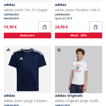
adidas
adidas
adidas Junior Tiro 23 League Kapuzenpullover Schwarz
adidas Junior Predator Club Advancement Pack TF Astro Fußballschuhe Lucid Blue/Cloud White/Solar Red
UVP
49,99 €
UVP
49,99 €
War
32,99 €
Spare
25,00 €
Current
Current
19,99 €
24,99 €
Reduziert
Mind. -50%
adidas
adidas Originals
adidas Junior Junge Campeon 23 T Shirt Team Navy Blue
adidas Originals Junge Grafik T-Shirt Weiß
UVP
29,99 €
UVP
27,99 €