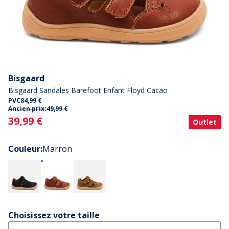
Bisgaard
Bisgaard Sandales Barefoot Enfant Floyd Cacao
PVC
84,99 €
Ancien prix:
49,99 €
Current
39,99 €
Outlet
Couleur
:
Marron
Choisissez votre taille