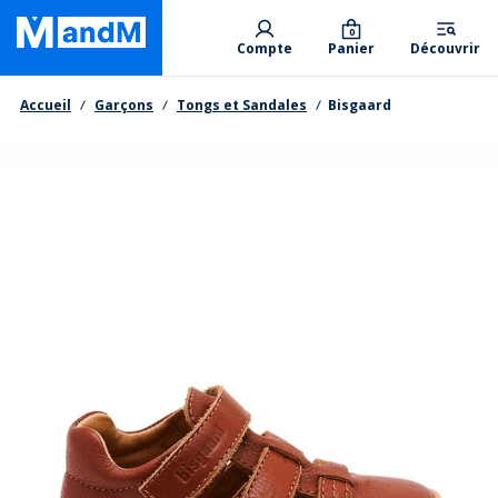
Skip
Primary departments
to
0
Compte
Panier
Découvrir
main
content
Fil d'Ariane
Accueil
Garçons
Tongs et Sandales
Bisgaard