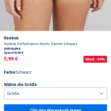
Reebok
Reebok Performance-Shorts Damen Schwarz
UVP
15,99 €
Spare
10,00 €
Current
5,99 €
Mind. -50%
Farbe
:
Schwarz
Wähle die Größe
In den Warenkorb legen