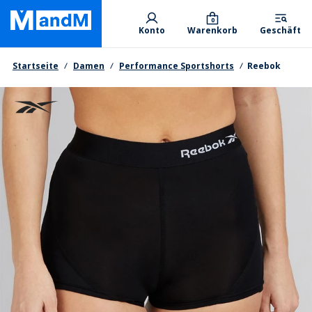
Skip
Primary departments
to
0
Konto
Warenkorb
Geschäft
main
content
Brotkrumen
Startseite
Damen
Performance Sportshorts
Reebok