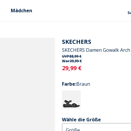
Mädchen
S
SKECHERS
SKECHERS Damen Gowalk Arch F
UVP
88,99 €
War
39,99 €
Current
29,99 €
Farbe
:
Braun
Wähle die Größe