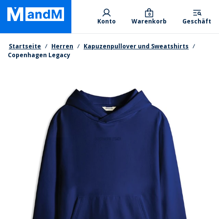
Skip
Primary departments
to
0
Konto
Warenkorb
Geschäft
main
content
Brotkrumen
Startseite
Herren
Kapuzenpullover und Sweatshirts
Copenhagen Legacy