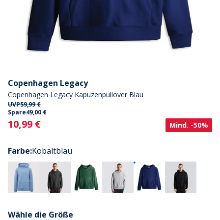
Copenhagen Legacy
Copenhagen Legacy Kapuzenpullover Blau
UVP
59,99 €
Spare
49,00 €
Current
10,99 €
Mind. -50%
Farbe
:
Kobaltblau
Wähle die Größe