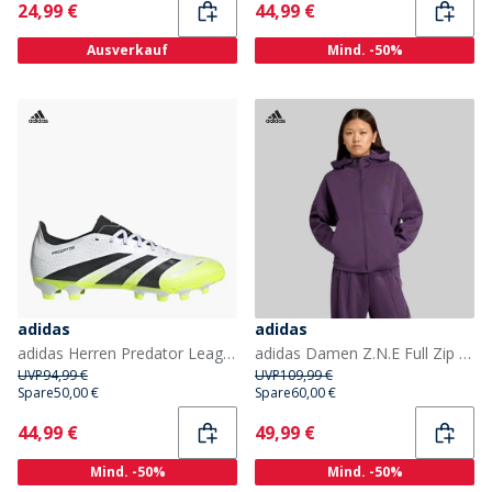
Current
Current
24,99 €
44,99 €
Ausverkauf
Mind. -50%
adidas
adidas
adidas Herren Predator League MG Multi Ground Fussball Schuhe Cloud White/Core Black/Lucid Lemon
adidas Damen Z.N.E Full Zip Hoodie Aurora Plum
UVP
94,99 €
UVP
109,99 €
Spare
50,00 €
Spare
60,00 €
Current
Current
44,99 €
49,99 €
Mind. -50%
Mind. -50%