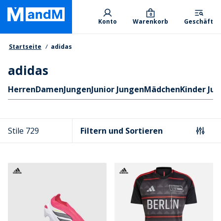
Skip
Primary departments
to
0
Konto
Warenkorb
Geschäft
main
content
Brotkrumen
Startseite
adidas
adidas
Schnellzugriff
Herren
Damen
Jungen
Junior Jungen
Mädchen
Kinder Ju
Stile 729
Filtern und Sortieren