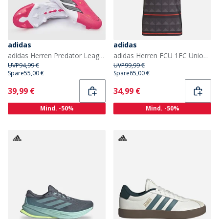
adidas
adidas
adidas Herren Predator League Schnürlose Für Tore Geboren Pack FG Fester Boden Fußballschuhe Lucid Red/Core Black/Cloud White
adidas Herren FCU 1FC Union Berlin 24/25 Auswärtstrikot Schwarz/Vivid Red
UVP
94,99 €
UVP
99,99 €
Spare
55,00 €
Spare
65,00 €
Current
Current
39,99 €
34,99 €
Mind. -50%
Mind. -50%