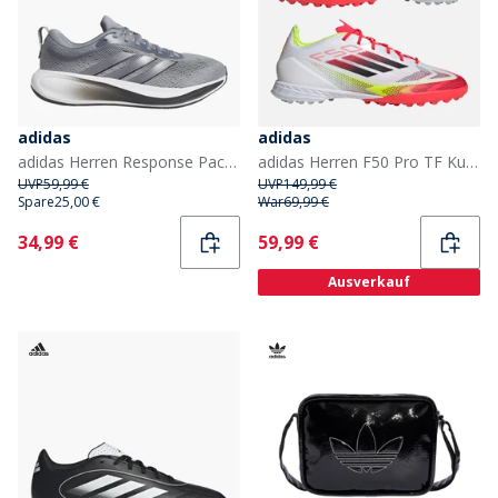
adidas
adidas
adidas Herren Response Pace Neutral Laufschuhe Grau/Aurora Onix/Grey Five
adidas Herren F50 Pro TF Kunstrasen Fussballschuhe Cloud White/Core Black/Solar Yellow
UVP
59,99 €
UVP
149,99 €
Spare
25,00 €
War
69,99 €
Current
Current
34,99 €
59,99 €
Ausverkauf