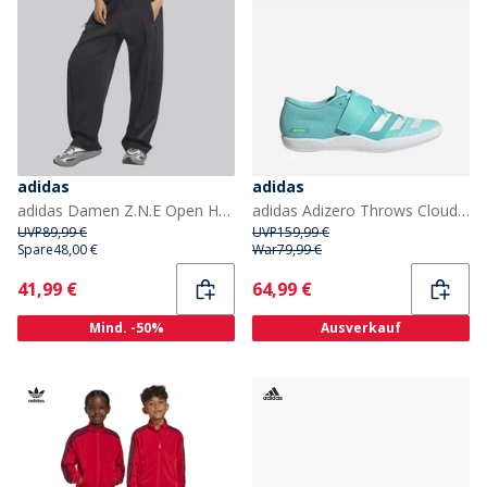
adidas
adidas
adidas Damen Z.N.E Open Hem Trainingshose Schwarz
adidas Adizero Throws Cloudfoam Wurf Diskus Speer Spikes Flash Aqua/Zero Metalic/Lucid Lemon
UVP
89,99 €
UVP
159,99 €
Spare
48,00 €
War
79,99 €
Current
Current
41,99 €
64,99 €
Mind. -50%
Ausverkauf