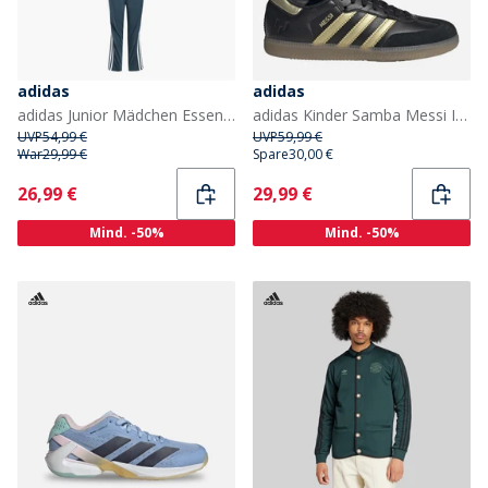
adidas
adidas
adidas Junior Mädchen Essentials 3 Streifen Trainingsanzug Semi Flash Aqua/Weiß
adidas Kinder Samba Messi IN Hallenfußballschuhe Core Black/Gold Metallic/Gum
UVP
54,99 €
UVP
59,99 €
War
29,99 €
Spare
30,00 €
Current
Current
26,99 €
29,99 €
Mind. -50%
Mind. -50%