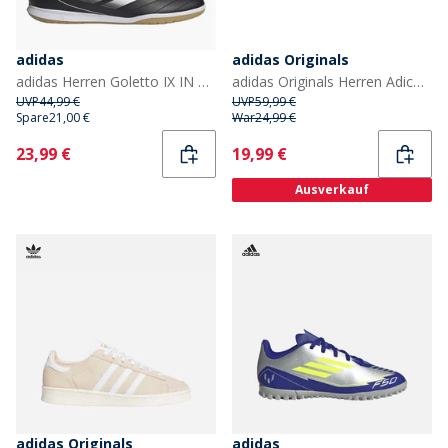
adidas
adidas Originals
adidas Herren Goletto IX IN Hallenfußballschuhe Core Black/Cloud White/Core Black
adidas Originals Herren Adicolour Premium Airliner Tasche Schwarz
UVP
44,99 €
UVP
59,99 €
Spare
21,00 €
War
24,99 €
Current
Current
23,99 €
19,99 €
Ausverkauf
adidas Originals
adidas