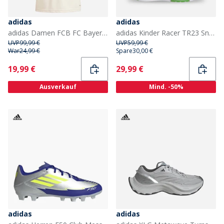
adidas
adidas
adidas Damen FCB FC Bayern München 24/25 Drittes Trikot Linen
adidas Kinder Racer TR23 Sneaker Royal Blue/Footwear White/Lucid Lime
UVP
99,99 €
UVP
59,99 €
War
24,99 €
Spare
30,00 €
Current
Current
19,99 €
29,99 €
Ausverkauf
Mind. -50%
adidas
adidas