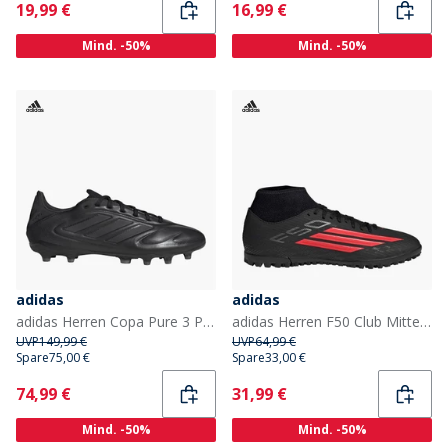
Current
Current
19,99 €
16,99 €
Mind. -50%
Mind. -50%
adidas
adidas
adidas Herren Copa Pure 3 Pro Black Pack FG Kunstrasen Fußballschuhe Core Black/Core Black/Iron Metallic
adidas Herren F50 Club Mittelhoher Schnitt Stealth Victory Pack Kunstrasen Fußballschuhe Core Black/Lucid Red/Schwarz
UVP
149,99 €
UVP
64,99 €
Spare
75,00 €
Spare
33,00 €
Current
Current
74,99 €
31,99 €
Mind. -50%
Mind. -50%