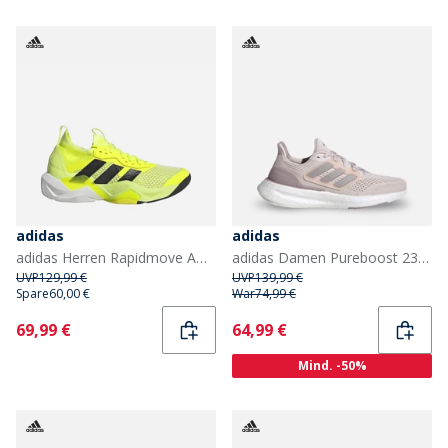
adidas
adidas
adidas Herren Rapidmove ADV 2 Trainingsschuhe Solar Yellow/Core Black/Dash Grey
adidas Damen Pureboost 23 neutrale Laufschuhe Putty Mauve/Wonder Taupe/Preloved Fig
UVP
129,99 €
UVP
139,99 €
Spare
60,00 €
War
74,99 €
Current
Current
69,99 €
64,99 €
Mind. -50%