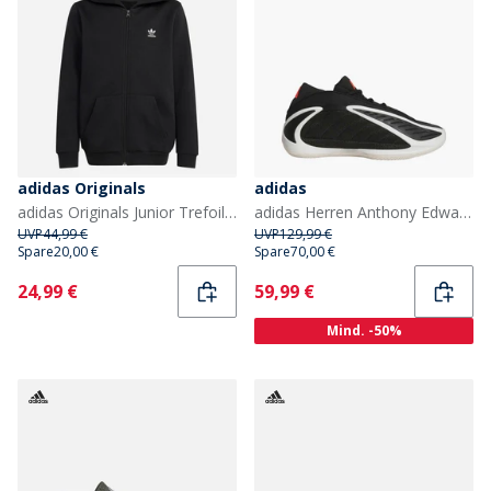
adidas Originals
adidas
adidas Originals Junior Trefoil Loose Fit Full Zip Hoodie Schwarz
adidas Herren Anthony Edwards 2 Basketball Turnschuhe Core Black/Zero Metalic/Lucid Red
UVP
44,99 €
UVP
129,99 €
Spare
20,00 €
Spare
70,00 €
Current
Current
24,99 €
59,99 €
Mind. -50%