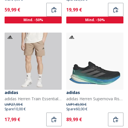
Current
Current
59,99 €
19,99 €
Mind. -50%
Mind. -50%
adidas
adidas
adidas Herren Train Essentials Gewebte Trainingsshorts Chalky Brown/Schwarz
adidas Herren Supernova Rise 2 Neutrale Laufschuhe Core Black/Iron Metallic/Glory Green
UVP
27,99 €
UVP
149,99 €
Spare
10,00 €
Spare
60,00 €
Current
Current
17,99 €
89,99 €