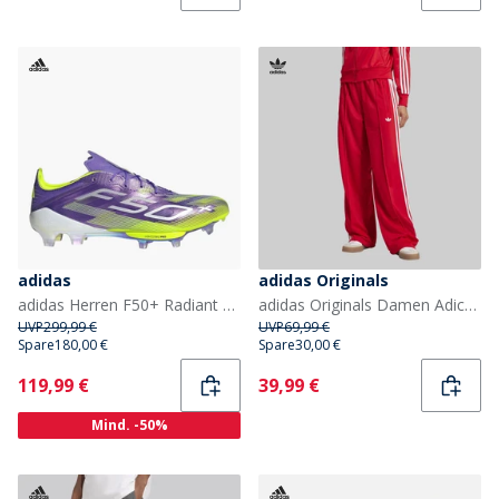
adidas
adidas Originals
adidas Herren F50+ Radiant Blaze Pack FG Festboden Fußballschuhe Purple Rush/Cloud White/Lucid Lemon
adidas Originals Damen Adicolor Classic Firebird Locker geschnittene Trainingshose Better Scarlet/Weiß
UVP
299,99 €
UVP
69,99 €
Spare
180,00 €
Spare
30,00 €
Current
Current
119,99 €
39,99 €
Mind. -50%