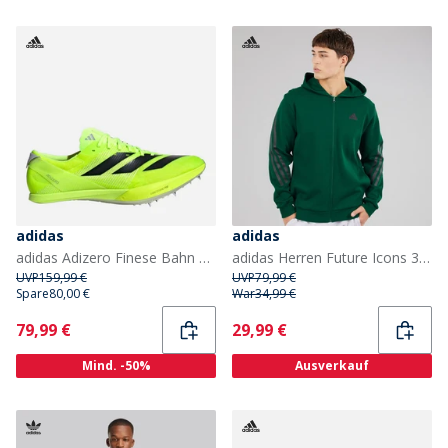
adidas
adidas
adidas Adizero Finese Bahn Sprint Spikes Lucid Lemon/Core Black/Halo Silver
adidas Herren Future Icons 3 Streifen Full Zip Hoodie Collegiate Green
UVP
159,99 €
UVP
79,99 €
Spare
80,00 €
War
34,99 €
Current
Current
79,99 €
29,99 €
Mind. -50%
Ausverkauf