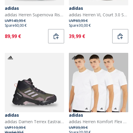
adidas
adidas
adidas Herren Supernova Rise 2 Neutrale Laufschuhe Onix/Mint Ton/Hi-Res Yellow
adidas Herren VL Court 3.0 Sneaker Core White/Preloved Teal/Aurora Ivy
UVP
149,99 €
UVP
69,99 €
Spare
60,00 €
Spare
30,00 €
Current
Current
89,99 €
39,99 €
adidas
adidas
adidas Damen Terrex Eastrail 2 Mid Rain.RDY Wanderschuhe Olive Strata/Silver Dawn/Ambient Tin
adidas Herren Komfort Flex Baumwolle Drei Pack Rundhals T Shirts Weiß
UVP
119,99 €
UVP
39,99 €
War
64,99 €
Spare
20,00 €