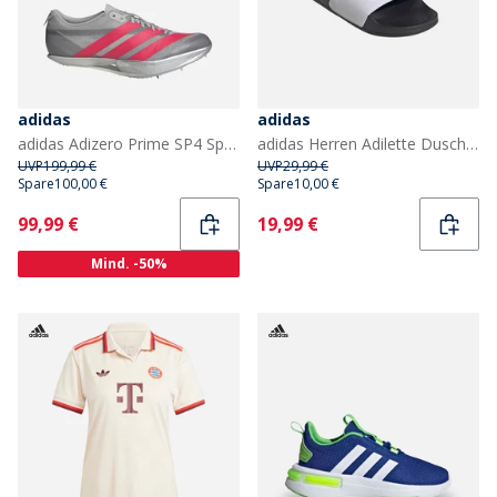
adidas
adidas
adidas Adizero Prime SP4 Sprinting Bahnschuhe Grey Two/Lucid Red/Silver Metallic
adidas Herren Adilette Dusche Rutschen Cloud White/Core Black/Core Black
UVP
199,99 €
UVP
29,99 €
Spare
100,00 €
Spare
10,00 €
Current
Current
99,99 €
19,99 €
Mind. -50%