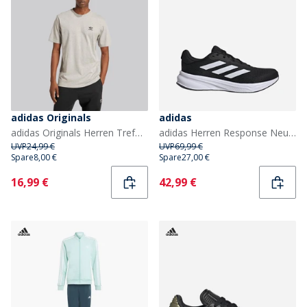
adidas Originals
adidas
adidas Originals Herren Trefoil Essentials T-Shirt Medium Grey Heather
adidas Herren Response Neutrale Laufschuhe Core Black/Cloud White/Core Black
UVP
24,99 €
UVP
69,99 €
Spare
8,00 €
Spare
27,00 €
Current
Current
16,99 €
42,99 €