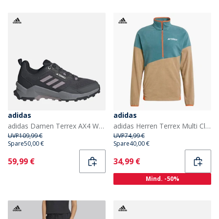
adidas
adidas
adidas Damen Terrex AX4 Wanderschuhe Grey Six/Preloved Fig/Core Black
adidas Herren Terrex Multi Climawarm Fleece Anorak Preloved Teal/Cardboard/Semi Impact Orange
UVP
109,99 €
UVP
74,99 €
Spare
50,00 €
Spare
40,00 €
Current
Current
59,99 €
34,99 €
Mind. -50%