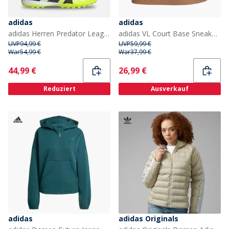
adidas
adidas
adidas Herren Predator League TF Astro Fußballschuhe Cloud White/Core Black/Lucid Lemon
adidas VL Court Base Sneaker Cloud White/Aurora Ruby/Royal Blue
UVP
94,99 €
UVP
59,99 €
War
54,99 €
War
37,99 €
Current
Current
44,99 €
26,99 €
Reduziert
Ausverkauf
adidas
adidas Originals