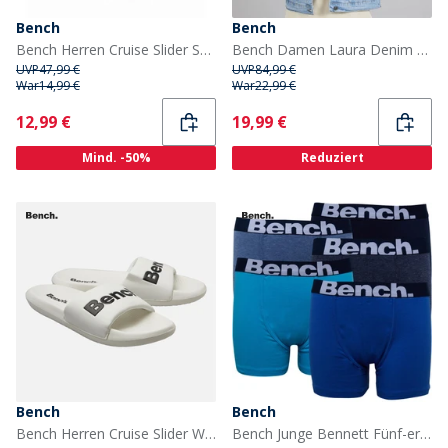
Bench
Bench
Bench Herren Cruise Slider Schwarz/Grau/Weiß
Bench Damen Laura Denim Blau
UVP
47,99 €
UVP
84,99 €
War
14,99 €
War
22,99 €
Current
Current
12,99 €
19,99 €
Mind. -50%
Reduziert
Bench
Bench
Bench Herren Cruise Slider Weiß/Weiß/Schwarz
Bench Junge Bennett Fünf-er Pack Boxers Blau