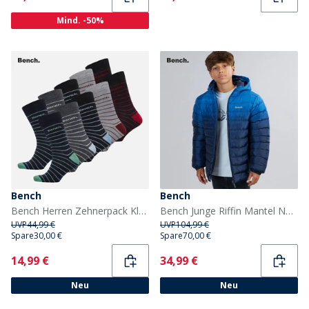
Mind. -50%
Bench
Bench
Bench Herren Zehnerpack Kleid Socken Schwarz/Charcoal Marl/Grey Marl/Navy
Bench Junge Riffin Mantel Navy
UVP
44,99 €
UVP
104,99 €
Spare
30,00 €
Spare
70,00 €
Current
Current
14,99 €
34,99 €
Neu
Neu