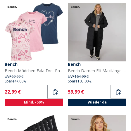
Bench
Bench
Bench Mädchen Fala Drei-Pack T-Shirts Marineblau/Rosa Herz/Rosa
Bench Damen Elli Maxilänge Wasserdichte Jacke Schwarz
UVP
69,99 €
UVP
164,99 €
Spare
47,00 €
Spare
105,00 €
Current
Current
22,99 €
59,99 €
Mind. -50%
Wieder da