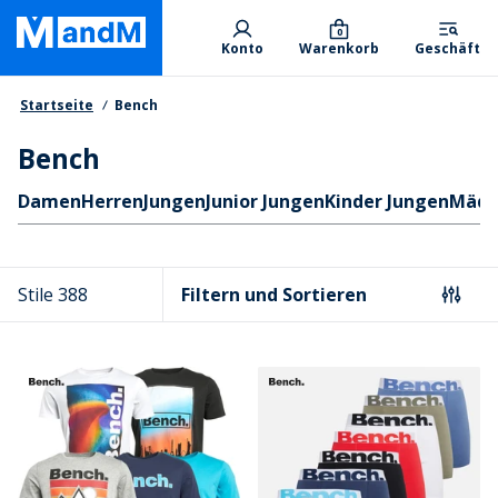
Skip
Primary departments
to
0
Konto
Warenkorb
Geschäft
main
content
Brotkrumen
Startseite
Bench
Bench
Schnellzugriff
Damen
Herren
Jungen
Junior Jungen
Kinder Jungen
Mädc
Stile 388
Filtern und Sortieren