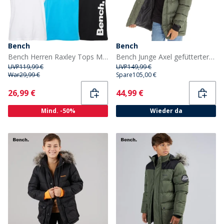
Bench
Bench
Bench Herren Raxley Tops Mehrfarbig
Bench Junge Axel gefütterter Parka Khaki
UVP
119,99 €
UVP
149,99 €
War
29,99 €
Spare
105,00 €
Current
Current
26,99 €
44,99 €
Mind. -50%
Wieder da