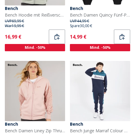
Bench
Bench
Bench Hoodie mit Reißverschluss Damen Salbei
Bench Damen Quincy Fünf-Pack Slips Mehrfarbig
UVP
69,99 €
UVP
44,99 €
War
19,99 €
Spare
30,00 €
Current
Current
16,99 €
14,99 €
Mind. -50%
Mind. -50%
Bench
Bench
Bench Damen Liney Zip Thru Hoodie Hell Staubig Rosa
Bench Junge Marraf Colour Blocking Trainingsanzug Marineblau