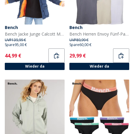
Bench
Bench
Bench Jacke Junge Calcott Marineblau
Bench Herren Envoy Fünf-Pack T-Shirts Schwarz/Hell Khaki/Weiß/Stein/Stahlgrau
UVP
139,99 €
UVP
89,99 €
Spare
95,00 €
Spare
60,00 €
Current
Current
44,99 €
29,99 €
Wieder da
Wieder da