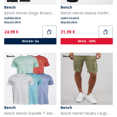
Bench
Bench
Bench Herren Diego Boxershorts Schwarz
Bench Herren Aviona Fünferpack T-Shirts Mixed
UVP
89,99 €
UVP
119,99 €
War
27,99 €
War
35,99 €
Current
Current
24,99 €
31,99 €
Wieder da
Mind. -50%
Bench
Bench
Bench Herren Danville T-Shirts Mehrfarbig
Bench Herren Noahs Cargo Shorts Light Khaki