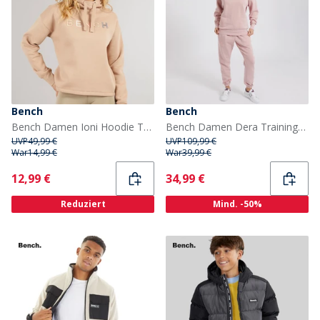
Bench
Bench
Bench Damen Ioni Hoodie Taupe
Bench Damen Dera Trainingsanzug Gewaschen Staubiges Rosa
UVP
49,99 €
UVP
109,99 €
War
14,99 €
War
39,99 €
Current
Current
12,99 €
34,99 €
Reduziert
Mind. -50%