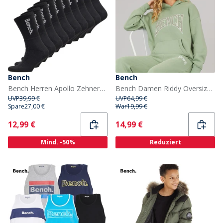
Bench
Bench
Bench Herren Apollo Zehnerpack Gepolsterte Crew Socken Schwarz/Weiß
Bench Damen Riddy Oversized Hoodie Sage Green
UVP
39,99 €
UVP
64,99 €
Spare
27,00 €
War
19,99 €
Current
Current
12,99 €
14,99 €
Mind. -50%
Reduziert