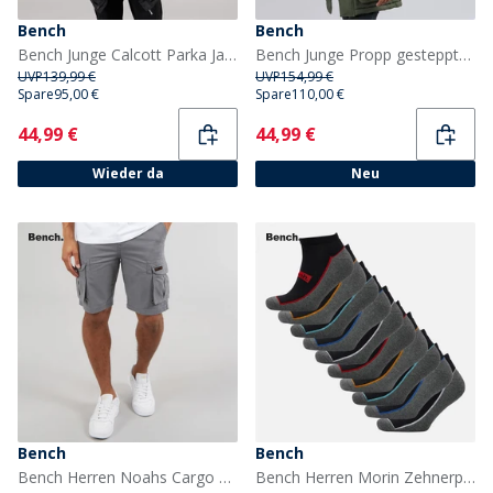
Bench
Bench
Bench Junge Calcott Parka Jacke Schwarz
Bench Junge Propp gesteppter Parka Mantel Khaki
UVP
139,99 €
UVP
154,99 €
Spare
95,00 €
Spare
110,00 €
Current
Current
44,99 €
44,99 €
Wieder da
Neu
Bench
Bench
Bench Herren Noahs Cargo Shorts Steel Grey
Bench Herren Morin Zehnerpack Turnschuh Socken Mit Frottee Fussbett Schwarz