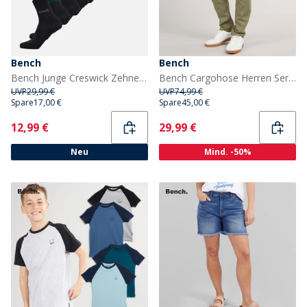
Bench
Bench
Bench Junge Creswick Zehnerpack Anzugsocken Schwarz
Bench Cargohose Herren Sergei Twill Hell Khaki
UVP
29,99 €
UVP
74,99 €
Spare
17,00 €
Spare
45,00 €
Current
Current
12,99 €
29,99 €
Neu
Mind. -50%