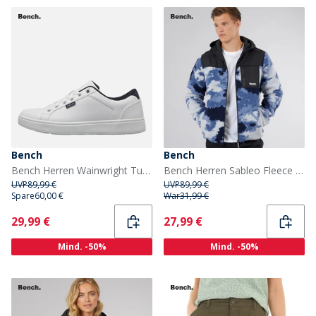
Bench
Bench
Bench Herren Wainwright Turnschuhe Weiß
Bench Herren Sableo Fleece Kapuzenpullover Blau Camo
UVP
89,99 €
UVP
89,99 €
Spare
60,00 €
War
31,99 €
Current
Current
29,99 €
27,99 €
Mind. -50%
Mind. -50%