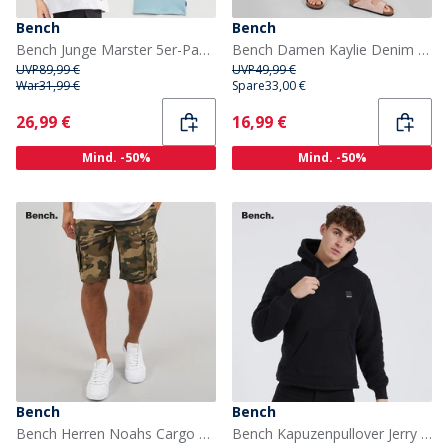
Bench
Bench
Bench Junge Marster 5er-Pack T-Shirts Grau Meliert / Eis / Krickente / Weiß / Schiefer Blau
Bench Damen Kaylie Denim Shorts Mittelblau
UVP
89,99 €
UVP
49,99 €
War
31,99 €
Spare
33,00 €
Current
Current
26,99 €
16,99 €
Mind. -50%
Mind. -50%
Bench
Bench
Bench Herren Noahs Cargo Shorts Khaki Camo
Bench Kapuzenpullover Jerry Schwarz Herren