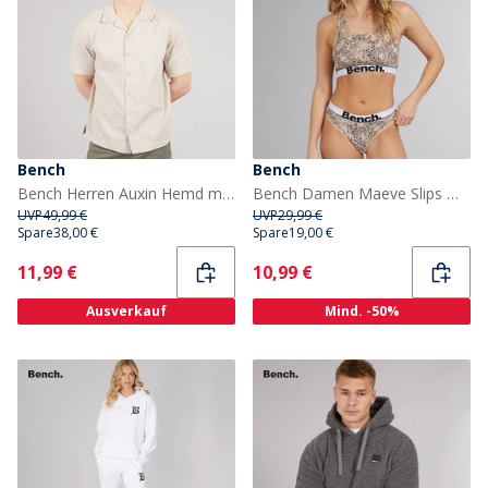
Bench
Bench
Bench Herren Auxin Hemd mit kurzem Arm Ecru
Bench Damen Maeve Slips Mehrfarbig
UVP
49,99 €
UVP
29,99 €
Spare
38,00 €
Spare
19,00 €
Current
Current
11,99 €
10,99 €
Ausverkauf
Mind. -50%