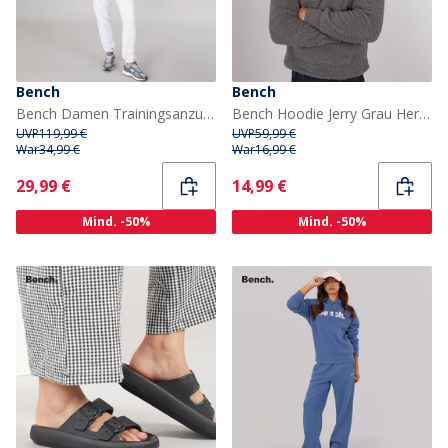
Bench
Bench
Bench Damen Trainingsanzug Grau Meliert
Bench Hoodie Jerry Grau Herren
UVP
119,99 €
UVP
59,99 €
War
34,99 €
War
16,99 €
Current
Current
29,99 €
14,99 €
Mind. -50%
Mind. -50%