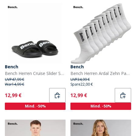
Bench
Bench
Bench Herren Cruise Slider Schwarz/Schwarz/Weiß
Bench Herren Ardal Zehn Pack Gepolsterte Crew Socken Weiß/Schwarz
UVP
47,99 €
UVP
34,99 €
War
14,99 €
Spare
22,00 €
Current
Current
12,99 €
12,99 €
Mind. -50%
Mind. -50%