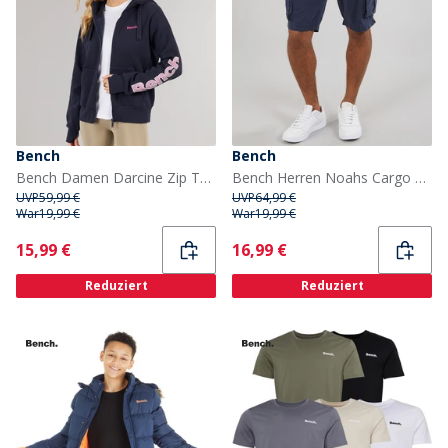
Bench
Bench
Bench Damen Darcine Zip Thru Hoodie Dunkelblau
Bench Herren Noahs Cargo Shorts Navy
UVP
59,99 €
UVP
64,99 €
War
19,99 €
War
19,99 €
Current
Current
15,99 €
16,99 €
Reduziert
Reduziert