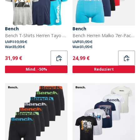
Bench
Bench
Bench T-Shirts Herren Tayo Fünfer-Pack Gemischt
Bench Herren Malko 7er-Pack Boxers Schwarz/Helltürkis/Marine/Rot/Weiß/Hell Khaki/Blau
UVP
119,99 €
UVP
31,99 €
War
35,99 €
War
31,99 €
Current
Current
31,99 €
24,99 €
Mind. -50%
Reduziert