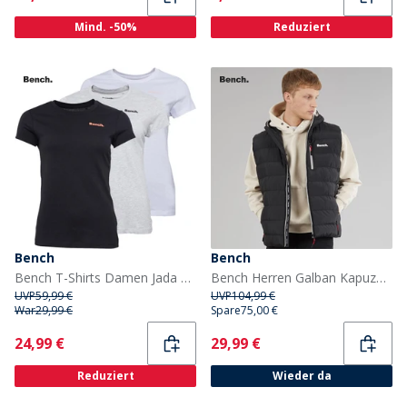
Mind. -50%
Reduziert
Bench
Bench
Bench T-Shirts Damen Jada Drei Pack Schwarz / Grau Melange / Weiß
Bench Herren Galban Kapuzen Steppweste Schwarz
UVP
59,99 €
UVP
104,99 €
War
29,99 €
Spare
75,00 €
Current
Current
24,99 €
29,99 €
Reduziert
Wieder da