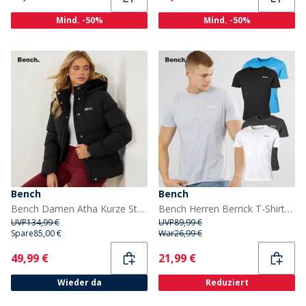
Mind. -50%
Mind. -50%
Bench
Bench
Bench Damen Atha Kurze Steppjacke Schwarz
Bench Herren Berrick T-Shirts Mehrfarbig
UVP
134,99 €
UVP
89,99 €
Spare
85,00 €
War
26,99 €
Current
Current
49,99 €
21,99 €
Wieder da
Reduziert