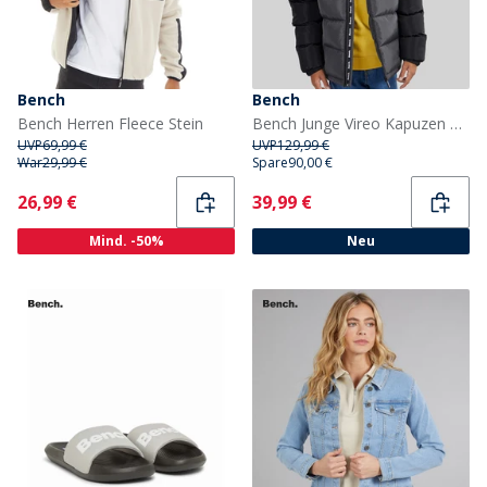
Bench
Bench
Bench Herren Fleece Stein
Bench Junge Vireo Kapuzen Daunenjacke Dark Grey/Schwarz
UVP
69,99 €
UVP
129,99 €
War
29,99 €
Spare
90,00 €
Current
Current
26,99 €
39,99 €
Mind. -50%
Neu