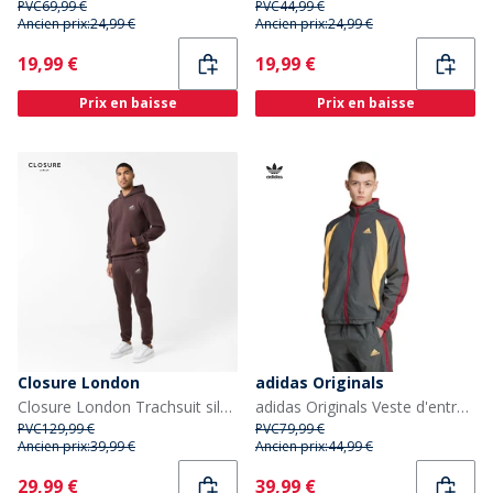
PVC
69,99 €
PVC
44,99 €
Ancien prix:
24,99 €
Ancien prix:
24,99 €
Current
Current
19,99 €
19,99 €
Prix en baisse
Prix en baisse
Closure London
adidas Originals
Closure London Trachsuit silhouette de montagne Homme Brun/Stone
adidas Originals Veste d'entraînement Climacool Homme Grey Six/Flash Orange/Team Victory Red
PVC
129,99 €
PVC
79,99 €
Ancien prix:
39,99 €
Ancien prix:
44,99 €
Current
Current
29,99 €
39,99 €