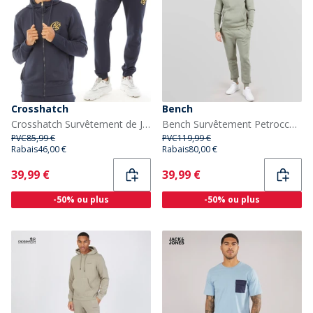
Crosshatch
Bench
Crosshatch Survêtement de Jogging Bradleys Homme Bleu Marine
Bench Survêtement Petrocca Homme Sage
PVC
85,99 €
PVC
119,99 €
Rabais
46,00 €
Rabais
80,00 €
Current
Current
39,99 €
39,99 €
-50% ou plus
-50% ou plus