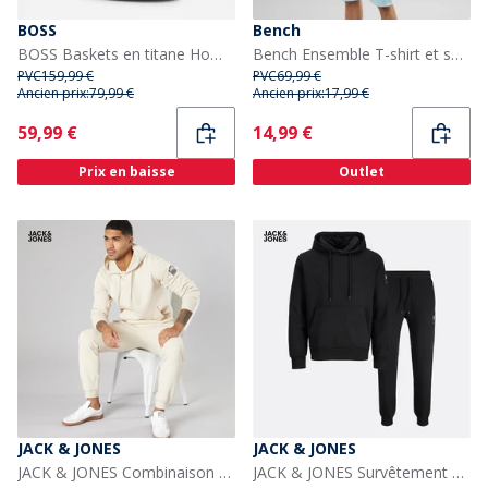
BOSS
Bench
BOSS Baskets en titane Homme Noir
Bench Ensemble T-shirt et short Beslo homme, coloris Ice
PVC
159,99 €
PVC
69,99 €
Ancien prix:
79,99 €
Ancien prix:
17,99 €
Current
Current
59,99 €
14,99 €
Prix en baisse
Outlet
JACK & JONES
JACK & JONES
JACK & JONES Combinaison de plongée Homme Moonbeam
JACK & JONES Survêtement de plongée Homme Noir