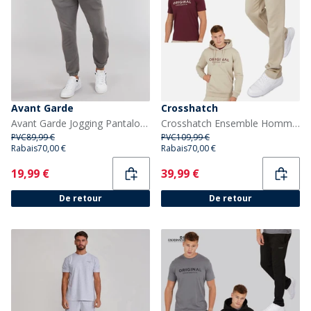
Avant Garde
Crosshatch
Avant Garde Jogging Pantalon Homme Teinture Pigmentée Acier
Crosshatch Ensemble Homme T-Shirt à Capuche Chemberry et Pantalon de Jogging à Ourlet Ouvert Pierre/Bordeaux
PVC
89,99 €
PVC
109,99 €
Rabais
70,00 €
Rabais
70,00 €
Current
Current
19,99 €
39,99 €
De retour
De retour