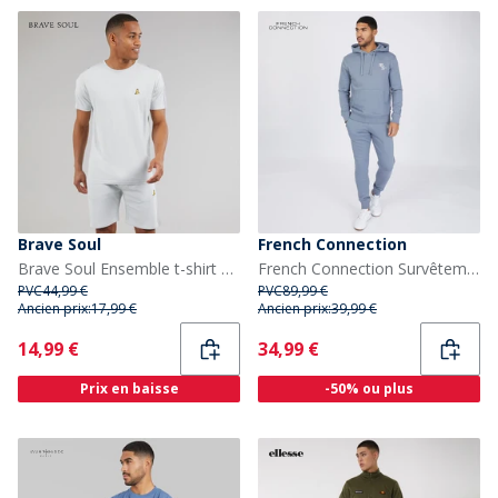
Brave Soul
French Connection
Brave Soul Ensemble t-shirt et short Rowan Homme Baby Blue/Light Grey Marl
French Connection Survêtement Homme Script Bleu Clair Mélange/Blanc
PVC
44,99 €
PVC
89,99 €
Ancien prix:
17,99 €
Ancien prix:
39,99 €
Current
Current
14,99 €
34,99 €
Prix en baisse
-50% ou plus