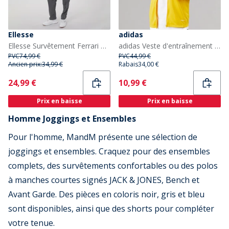
Ellesse
adidas
Ellesse Survêtement Ferrari Poly Homme Gris Foncé
adidas Veste d'entraînement Squadra 21 Homme Team Yellow/Blanc
PVC
74,99 €
PVC
44,99 €
Ancien prix:
34,99 €
Rabais
34,00 €
Current
Current
24,99 €
10,99 €
Prix en baisse
Prix en baisse
Homme Joggings et Ensembles
Pour l'homme, MandM présente une sélection de
joggings et ensembles. Craquez pour des ensembles
complets, des survêtements confortables ou des polos
à manches courtes signés JACK & JONES, Bench et
Avant Garde. Des pièces en coloris noir, gris et bleu
sont disponibles, ainsi que des shorts pour compléter
votre tenue.