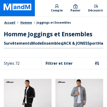
Skip
Primary departments
to
0
Compte
Panier
Découvrir
main
content
Fil d'Ariane
Accueil
Homme
Joggings et Ensembles
Homme Joggings et Ensembles
Liens rapides
Survêtements
Mode
Ensembles
JACK & JONES
Sport
Haut
Styles 72
Filtrer et trier