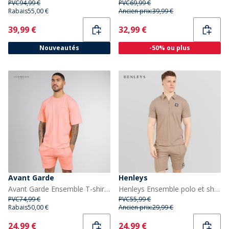
PVC
94,99 €
PVC
69,99 €
Rabais
55,00 €
Ancien prix:
39,99 €
Current
Current
39,99 €
32,99 €
Nouveautés
-50% ou plus
Avant Garde
Henleys
Avant Garde Ensemble T-shirt et short créatif Homme Coral
Henleys Ensemble polo et short Henychill Homme Taupe
PVC
74,99 €
PVC
55,99 €
Rabais
50,00 €
Ancien prix:
29,99 €
Current
Current
24,99 €
24,99 €