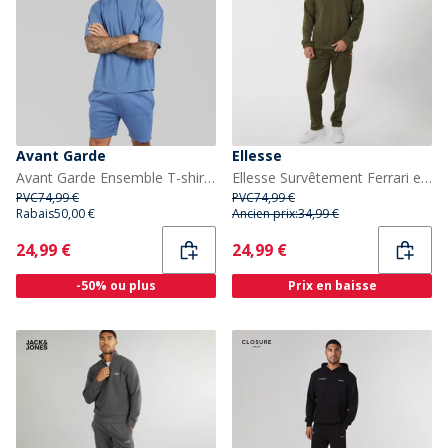
Avant Garde
Ellesse
Avant Garde Ensemble T-shirt et short créatif Homme Indigo Blue
Ellesse Survêtement Ferrari en poly Homme kaki
PVC
74,99 €
PVC
74,99 €
Rabais
50,00 €
Ancien prix:
34,99 €
Current
Current
24,99 €
24,99 €
-50% ou plus
Prix en baisse