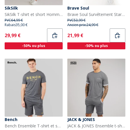
SikSilk
Brave Soul
SikSilk T-shirt et short Homme Noir
Brave Soul Survêtement Stark Noir Homme
PVC
64,99 €
PVC
53,99 €
Rabais
35,00 €
Ancien prix:
24,99 €
Current
Current
29,99 €
21,99 €
-50% ou plus
-50% ou plus
Bench
JACK & JONES
Bench Ensemble T-shirt et short Nuvero Homme Steel Grey
JACK & JONES Ensemble t-shirt et short Jaxon Homme Castlerock