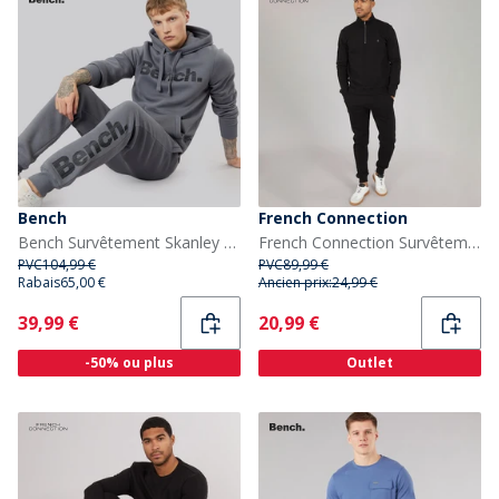
Bench
French Connection
Bench Survêtement Skanley 22 Homme Gris Acier
French Connection Survêtement 1/2 Zip FC Homme Noir
PVC
104,99 €
PVC
89,99 €
Rabais
65,00 €
Ancien prix:
24,99 €
Current
Current
39,99 €
20,99 €
-50% ou plus
Outlet