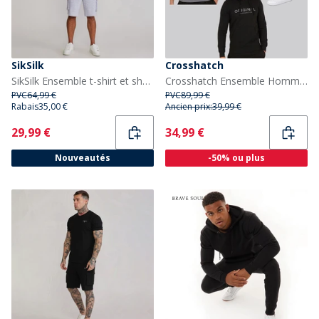
SikSilk
Crosshatch
SikSilk Ensemble t-shirt et short Homme Grey Marl
Crosshatch Ensemble Homme T-shirt à Capuche Chemberry et Joggers à Ourlet Ouvert Noir/Charbon
PVC
64,99 €
PVC
89,99 €
Rabais
35,00 €
Ancien prix:
39,99 €
Current
Current
29,99 €
34,99 €
Nouveautés
-50% ou plus