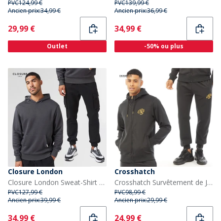
PVC
124,99 €
PVC
139,99 €
Ancien prix:
34,99 €
Ancien prix:
36,99 €
Current
Current
29,99 €
34,99 €
Outlet
-50% ou plus
Closure London
Crosshatch
Closure London Sweat-Shirt et pantalon cargo assortis Homme Anthracite/Noir
Crosshatch Survêtement de Jogging Bradleys Homme Noir
PVC
127,99 €
PVC
98,99 €
Ancien prix:
39,99 €
Ancien prix:
29,99 €
Current
Current
34,99 €
24,99 €