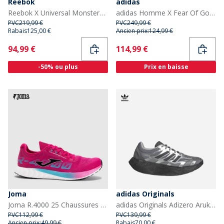
Reebok
adidas
Reebok X Universal Monsters Instapump Fury 94 Mid 'Creature From The Black Lagoon' Baskets Vert/Vert/Noir
adidas Homme X Fear Of God Athletics Baskets Sesame/Chestnut/Sesame
PVC
219,99 €
PVC
249,99 €
Rabais
125,00 €
Ancien prix:
124,99 €
Current
Current
94,99 €
114,99 €
-50% ou plus
Prix en baisse
Joma
adidas Originals
Joma R.4000 25 Chaussures de course neutres légères Fuchsia
adidas Originals Adizero Aruku Baskets Silver Metallic/Grey Three/Grey Five
PVC
112,99 €
PVC
139,99 €
Ancien prix:
49,99 €
Rabais
70,00 €