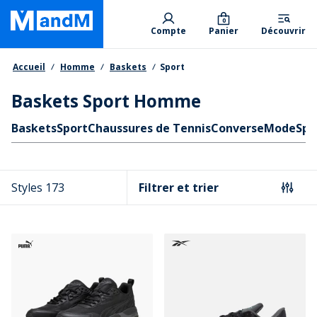
Skip
Primary departments
to
0
Compte
Panier
Découvrir
main
content
Fil d'Ariane
Accueil
Homme
Baskets
Sport
Baskets Sport Homme
Liens rapides
Baskets
Sport
Chaussures de Tennis
Converse
Mode
Spo
Styles 173
Filtrer et trier