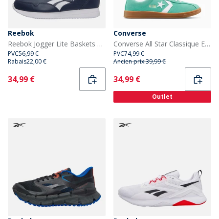
Reebok
Converse
Reebok Jogger Lite Baskets Vector Navy/Blanc/Blanc
Converse All Star Classique Entraîneur Daim Baskets Archive Sea Green/Blanc/Gum
PVC
56,99 €
PVC
74,99 €
Rabais
22,00 €
Ancien prix:
39,99 €
Current
Current
34,99 €
34,99 €
Outlet