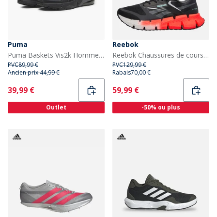
Puma
Reebok
Puma Baskets Vis2k Homme Puma Black
Reebok Chaussures de course neutres FloatZig 1 Homme Noir/Gris/Blanc
PVC
89,99 €
PVC
129,99 €
Ancien prix:
44,99 €
Rabais
70,00 €
Current
Current
39,99 €
59,99 €
Outlet
-50% ou plus