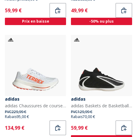
Current
Current
59,99 €
49,99 €
Prix en baisse
-50% ou plus
adidas
adidas
adidas Chaussures de course de sentier Terrex Agravic Speed Ultra Homme Cloud White/Impact Orange/Dash Grey
adidas Baskets de Basketball Homme Anthony Edwards 2 Core Black/Zero Metalic/Lucid Red
PVC
229,99 €
PVC
129,99 €
Rabais
95,00 €
Rabais
70,00 €
Current
Current
134,99 €
59,99 €