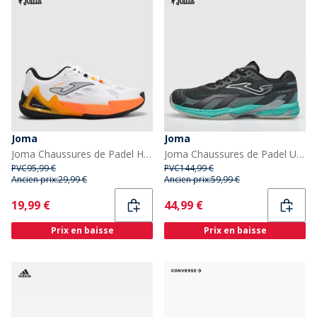
Joma
Joma
Joma Chaussures de Padel Homme Open 25 White Fluorescent Saffron
Joma Chaussures de Padel Ultra Légères 25 Homme Noir
PVC
95,99 €
PVC
144,99 €
Ancien prix:
29,99 €
Ancien prix:
59,99 €
Current
Current
19,99 €
44,99 €
Prix en baisse
Prix en baisse