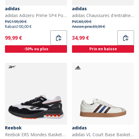
adidas
adidas
adidas Adizero Prime SP4 Pointes de Sprint d'Athlétisme Grey Two/Lucid Red/Silver Metallic
adidas Chaussures d'entraînement Amplimove Homme Night Cargo/Footwear White/Night Cargo
PVC
199,99 €
PVC
69,99 €
Rabais
100,00 €
Ancien prix:
39,99 €
Current
Current
99,99 €
34,99 €
-50% ou plus
Prix en baisse
Reebok
adidas
Reebok ERS Mondes Baskets Noir/Blanc/Chrome
adidas VL Court Base Baskets Cloud White/Aurora Ruby/Royal Blue