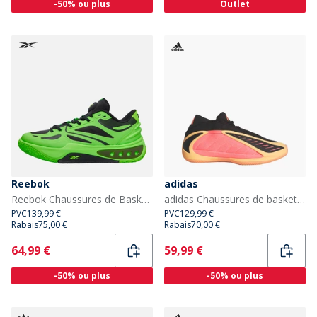
-50% ou plus
Outlet
Reebok
adidas
Reebok Chaussures de Basketball Engine A Solar Lime/Solar Lime/Noir
adidas Chaussures de basketball Anthony Edwards 2 'With Love' Homme Acid Orange/Core Black/Acid Red
PVC
139,99 €
PVC
129,99 €
Rabais
75,00 €
Rabais
70,00 €
Current
Current
64,99 €
59,99 €
-50% ou plus
-50% ou plus