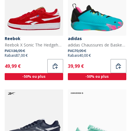
Reebok
adidas
Reebok X Sonic The Hedgehog 3 Club C Revenge 'Knuckles' Baskets Rouge/Blanc/Rouge
adidas Chaussures de Basketball d'Initiation Homme Lucid Cyan/Core Black/Preloved Lime
PVC
136,99 €
PVC
79,99 €
Rabais
87,00 €
Rabais
40,00 €
Current
Current
49,99 €
39,99 €
-50% ou plus
-50% ou plus