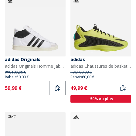
adidas Originals
adidas
adidas Originals Homme Jabbar Haut Baskets Cloud White/Core Black/Off White
adidas Chaussures de basketball basses 'Preloved Lime' Anthony Edwards 1 Homme Preloved Lime/Core Black/Pure Teal
PVC
109,99 €
PVC
109,99 €
Rabais
50,00 €
Rabais
60,00 €
Current
Current
59,99 €
49,99 €
-50% ou plus