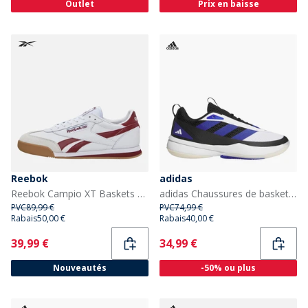
Outlet
Prix en baisse
Reebok
adidas
Reebok Campio XT Baskets Blanc/Classic Burgundy/Gum
adidas Chaussures de basketball Subzone Clear Grey/Silver Metallic/Core Black
PVC
89,99 €
PVC
74,99 €
Rabais
50,00 €
Rabais
40,00 €
Current
Current
39,99 €
34,99 €
Nouveautés
-50% ou plus