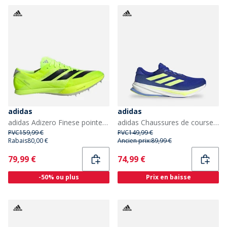
adidas
adidas
adidas Adizero Finese pointes d'athlétisme de sprint Lucid Lemon/Core Black/Halo Silver
adidas Chaussures de course neutres Supernova Rise 2 Homme Lucid Blue/Hi-Res Yellow/Blue Fusion
PVC
159,99 €
PVC
149,99 €
Rabais
80,00 €
Ancien prix:
89,99 €
Current
Current
79,99 €
74,99 €
-50% ou plus
Prix en baisse