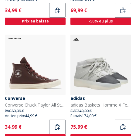
Current
Current
34,99 €
69,99 €
Prix en baisse
-50% ou plus
Converse
adidas
Converse Chuck Taylor All Star Hi Cuir Baskets Totally Fudged/Egret
adidas Baskets Homme X Fear Of God Athletics Sesame/Carbon/Sesame
PVC
89,99 €
PVC
249,99 €
Ancien prix:
44,99 €
Rabais
174,00 €
Current
Current
34,99 €
75,99 €