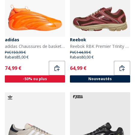
adidas
Reebok
adidas Chaussures de basketball Harden Volume 9 'Dynamo' Homme Solar Orange/Core Black/Collegiate Purple
Reebok RBK Premier Trinity KFS Baskets Mahogany
PVC
159,99 €
PVC
144,99 €
Rabais
85,00 €
Rabais
80,00 €
Current
Current
74,99 €
64,99 €
-50% ou plus
Nouveautés