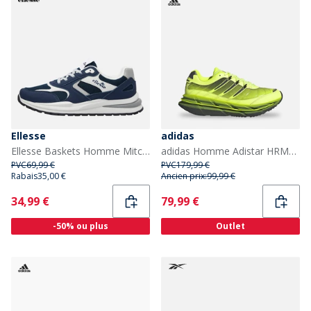
Ellesse
adidas
Ellesse Baskets Homme Mitch Irma 002 Navy
adidas Homme Adistar HRMY Baskets Hi-Res Yellow/Iron Metallic/Core Black
PVC
69,99 €
PVC
179,99 €
Rabais
35,00 €
Ancien prix:
99,99 €
Current
Current
34,99 €
79,99 €
-50% ou plus
Outlet