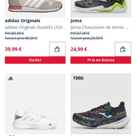
adidas Originals
Joma
adidas Originals Baskets USA 84 Homme Multicolore
Joma Chaussures de tennis Homme 25 All Court Noir
PVC
89,99 €
PVC
67,99 €
Ancien prix:
49,99 €
Ancien prix:
29,99 €
Current
Current
39,99 €
24,99 €
Outlet
Prix en baisse