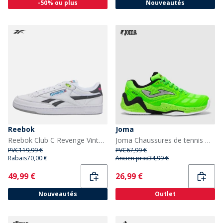
-50% ou plus
Nouveautés
Reebok
Joma
Reebok Club C Revenge Vintage '90s Tennis' Baskets Blanc/Blanc/Noir
Joma Chaussures de tennis Homme 25 All Court Fluorescent Green
PVC
119,99 €
PVC
67,99 €
Rabais
70,00 €
Ancien prix:
34,99 €
Current
Current
49,99 €
26,99 €
Nouveautés
Outlet