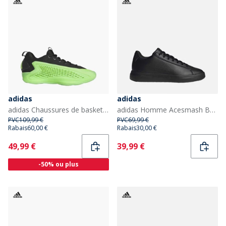
adidas
adidas
adidas Chaussures de basketball basses 'Slime' Homme Anthony Edwards 1 Lucid Lime/Aurora Ink/Core Black
adidas Homme Acesmash Base Baskets Core Black/Core Black/Core Black
PVC
109,99 €
PVC
69,99 €
Rabais
60,00 €
Rabais
30,00 €
Current
Current
49,99 €
39,99 €
-50% ou plus