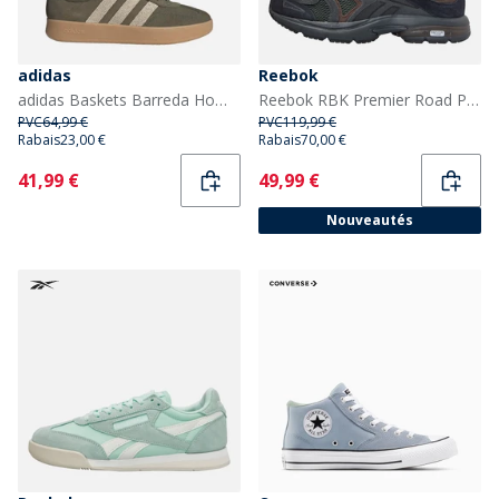
adidas
Reebok
adidas Baskets Barreda Homme Olive Strata/Wonder Beige/Gum
Reebok RBK Premier Road Plus VI Baskets Gris/Gris/Noir
PVC
64,99 €
PVC
119,99 €
Rabais
23,00 €
Rabais
70,00 €
Current
Current
41,99 €
49,99 €
Nouveautés