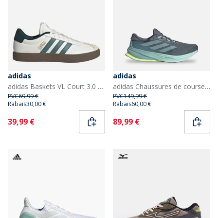
adidas
adidas
adidas Baskets VL Court 3.0 Homme Core White/Preloved Teal/Aurora Ivy
adidas Chaussures de course neutres Supernova Rise 2 Homme Onix/Mint Ton/Hi-Res Yellow
PVC
69,99 €
PVC
149,99 €
Rabais
30,00 €
Rabais
60,00 €
Current
Current
39,99 €
89,99 €