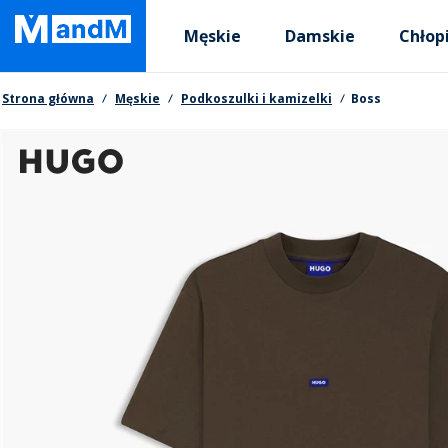
Skip
Primary departments
to
Męskie
Damskie
Chłop
main
content
Nawigacja okruszkowa
Strona główna
Męskie
Podkoszulki i kamizelki
Boss