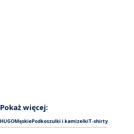
Pokaż więcej:
HUGO
Męskie
Podkoszulki i kamizelki
T-shirty