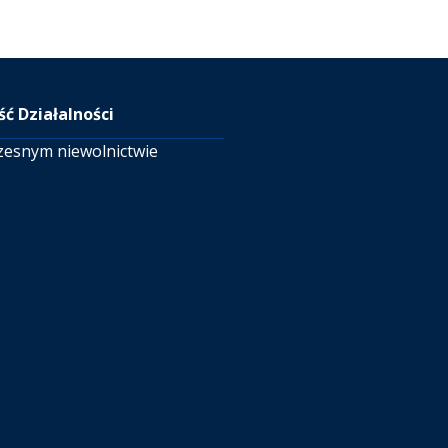
ć Działalności
zesnym niewolnictwie