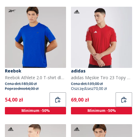
Reebok
adidas
Reebok Athlete 2.0 T-shirt dla niego kolor Vector Blue
adidas Męskie Tiro 23 Topy sportowe do biegania Czerwony
Cena det.
189,00 zł
Cena det.
139,00 zł
Poprzednio
64,00 zł
Oszczędzasz
70,00 zł
Current
Current
54,00 zł
69,00 zł
Minimum -50%
Minimum -50%