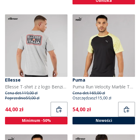
Obniżka
Ellesse
Puma
Ellesse T-shirt z z logo Benzina Heritage na plecach dla niego kolor Grey Marl
Puma Run Velocity Marble Top do biegania dla niego kolor Czarny/Żółty
Cena det.
119,00 zł
Cena det.
169,00 zł
Poprzednio
59,00 zł
Oszczędzasz
115,00 zł
Current
Current
44,00 zł
54,00 zł
Minimum -50%
Nowości