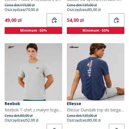
Cena det.
119,00 zł
Cena det.
139,00 zł
Oszczędzasz
70,00 zł
Oszczędzasz
85,00 zł
Current
Current
49,00 zł
54,00 zł
Minimum -50%
Minimum -50%
Reebok
Ellesse
Reebok T-shirt z małym logo dla niego kolor Medium Grey Heather/Vector Red
Ellesse Dundalk top do biegania dla niego kolor Navy Marl
Cena det.
89,00 zł
Cena det.
139,00 zł
Oszczędzasz
52,00 zł
Oszczędzasz
85,00 zł