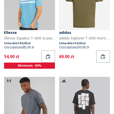
Ellesse
adidas
Ellesse Squalius T-shirt w paski retro dla niego kolor Niebieski
adidas Explorer T-shirt moro dla niego kolor Olive Strata
Cena det.
139,00 zł
Cena det.
119,00 zł
Oszczędzasz
85,00 zł
Oszczędzasz
50,00 zł
Current
Current
54,00 zł
69,00 zł
Minimum -50%