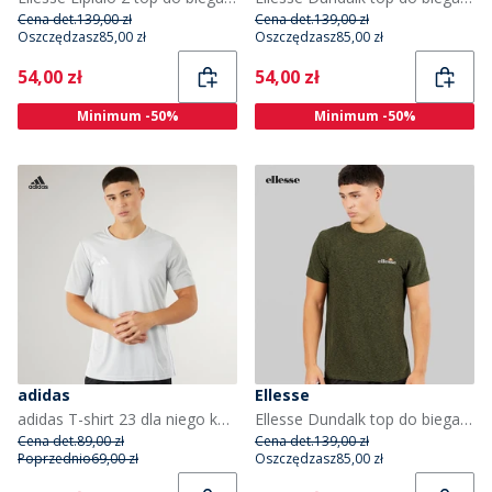
Cena det.
139,00 zł
Cena det.
139,00 zł
Oszczędzasz
85,00 zł
Oszczędzasz
85,00 zł
Current
Current
54,00 zł
54,00 zł
Minimum -50%
Minimum -50%
adidas
Ellesse
adidas T-shirt 23 dla niego kolor Light Grey/Biały
Ellesse Dundalk top do biegania dla niego kolor Khaki Marl
Cena det.
89,00 zł
Cena det.
139,00 zł
Poprzednio
69,00 zł
Oszczędzasz
85,00 zł