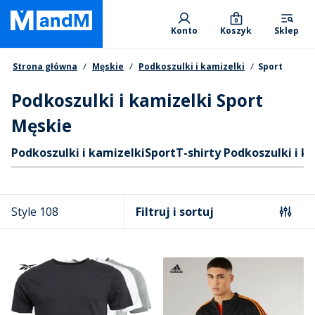
Skip
Primary departments
to
0
Konto
Koszyk
Sklep
main
content
Nawigacja okruszkowa
Strona główna
Męskie
Podkoszulki i kamizelki
Sport
Podkoszulki i kamizelki Sport
Męskie
Skróty
Podkoszulki i kamizelki
Sport
T-shirty Podkoszulki i k
Style 108
Filtruj i sortuj