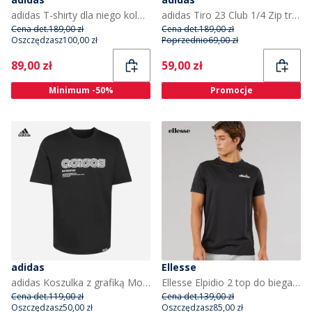
adidas T-shirty dla niego kolor biały
adidas Tiro 23 Club 1/4 Zip treningowy top dla niego kolor czarny/jasnożółty
Cena det.
189,00 zł
Cena det.
189,00 zł
Oszczędzasz
100,00 zł
Poprzednio
69,00 zł
Current
Current
89,00 zł
59,00 zł
Minimum -50%
Promocje
adidas
Ellesse
adidas Koszulka z grafiką Motorsport Linear dla niego kolor Czarny
Ellesse Elpidio 2 top do biegania dla niego kolor Czarny
Cena det.
119,00 zł
Cena det.
139,00 zł
Oszczędzasz
50,00 zł
Oszczędzasz
85,00 zł