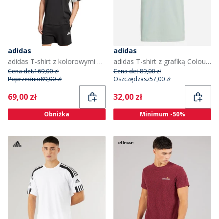
adidas
adidas
adidas T-shirt z kolorowymi blokami dla niego kolor Czarny
adidas T-shirt z grafiką Colour Icon dla niego kolor Wonder Sage
Cena det.
169,00 zł
Cena det.
89,00 zł
Poprzednio
89,00 zł
Oszczędzasz
57,00 zł
Current
Current
69,00 zł
32,00 zł
Obniżka
Minimum -50%