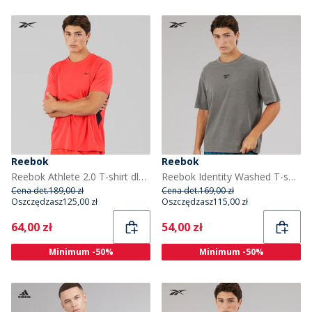
Reebok
Reebok
Reebok Athlete 2.0 T-shirt dla niego kolor Energy Red
Reebok Identity Washed T-shirt dla niego kolor Czarny
Cena det.
189,00 zł
Cena det.
169,00 zł
Oszczędzasz
125,00 zł
Oszczędzasz
115,00 zł
Current
Current
64,00 zł
54,00 zł
Minimum -50%
Minimum -50%