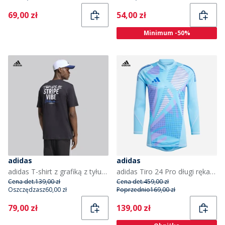
Current
Current
69,00 zł
54,00 zł
Minimum -50%
adidas
adidas
adidas T-shirt z grafiką z tyłu „Triple Stripe Vibe” dla niego kolor Czarny
adidas Tiro 24 Pro długi rękaw koszulka bramkarska dla niego kolor jasnoniebieski Burst
Cena det.
139,00 zł
Cena det.
459,00 zł
Oszczędzasz
60,00 zł
Poprzednio
169,00 zł
Current
Current
79,00 zł
139,00 zł