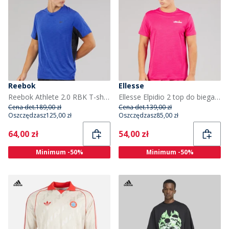
Reebok
Ellesse
Reebok Athlete 2.0 RBK T-shirt z technologią Chill dla niego kolor Boundless Blue
Ellesse Elpidio 2 top do biegania dla niego kolor Hot Pink
Cena det.
189,00 zł
Cena det.
139,00 zł
Oszczędzasz
125,00 zł
Oszczędzasz
85,00 zł
Current
Current
64,00 zł
54,00 zł
Minimum -50%
Minimum -50%