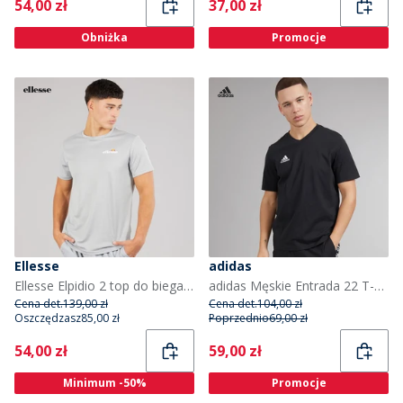
Current
Current
54,00 zł
37,00 zł
Obniżka
Promocje
Ellesse
adidas
Ellesse Elpidio 2 top do biegania dla niego kolor Szary
adidas Męskie Entrada 22 T-shirty Czarny
Cena det.
139,00 zł
Cena det.
104,00 zł
Oszczędzasz
85,00 zł
Poprzednio
69,00 zł
Current
Current
54,00 zł
59,00 zł
Minimum -50%
Promocje