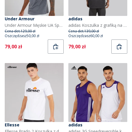
Under Armour
adidas
Under Armour Męskie UA Sportstyle T-shirty Szary
adidas Koszulka z grafiką na plecach Memories Of Sport Gallery dla niego kolor Czarny
Cena det.
129,00 zł
Cena det.
139,00 zł
Oszczędzasz
50,00 zł
Oszczędzasz
60,00 zł
Current
Current
79,00 zł
79,00 zł
Ellesse
adidas
Ellesse Prado 2 Koszulka z dużym z logo dla niego kolor Biały
adidas 3G Speedreversible koszulka do koszykówki dla niego kolor Collegiate Purple/Biały