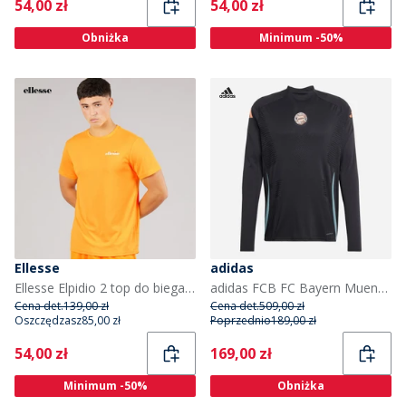
Current
Current
54,00 zł
54,00 zł
Obniżka
Minimum -50%
Ellesse
adidas
Ellesse Elpidio 2 top do biegania dla niego kolor Pomarańczowy
adidas FCB FC Bayern Muenchen Pro Training Top dla niego kolor Czarny
Cena det.
139,00 zł
Cena det.
509,00 zł
Oszczędzasz
85,00 zł
Poprzednio
189,00 zł
Current
Current
54,00 zł
169,00 zł
Minimum -50%
Obniżka