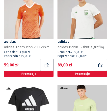
adidas
adidas
adidas Team Icon 23 T-shirt dla niego kolor Team Orange
adidas Berlin T-shirt z grafiką dla niego kolor Off White
Cena det.
139,00 zł
Cena det.
209,00 zł
Poprzednio
79,00 zł
Poprzednio
119,00 zł
Current
Current
59,00 zł
89,00 zł
Promocje
Promocje