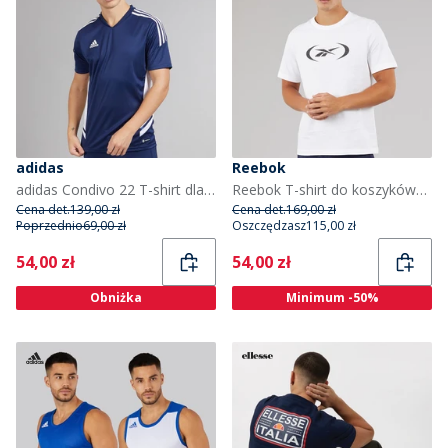
adidas
Reebok
adidas Condivo 22 T-shirt dla niego kolor Team Navy Blue/Biały
Reebok T-shirt do koszykówki dla niego kolor Biały
Cena det.
139,00 zł
Cena det.
169,00 zł
Poprzednio
69,00 zł
Oszczędzasz
115,00 zł
Current
Current
54,00 zł
54,00 zł
Obniżka
Minimum -50%