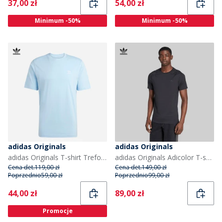
Current
Current
37,00 zł
54,00 zł
Minimum -50%
Minimum -50%
adidas Originals
adidas Originals
adidas Originals T-shirt Trefoil Essentials dla niego kolor Clear Sky
adidas Originals Adicolor T-shirt z Trefoil dla niego kolor Czarny/Czarny
Cena det.
119,00 zł
Cena det.
149,00 zł
Poprzednio
59,00 zł
Poprzednio
99,00 zł
Current
Current
44,00 zł
89,00 zł
Promocje