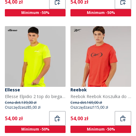
Current
Current
54,00 zł
54,00 zł
Minimum -50%
Minimum -50%
Ellesse
Reebok
Ellesse Elpidio 2 top do biegania dla niego kolor Neon Yellow
Reebok Reebok Koszulka do koszykówki dla niego kolor Energy Red
Cena det.
139,00 zł
Cena det.
169,00 zł
Oszczędzasz
85,00 zł
Oszczędzasz
115,00 zł
Current
Current
54,00 zł
54,00 zł
Minimum -50%
Minimum -50%