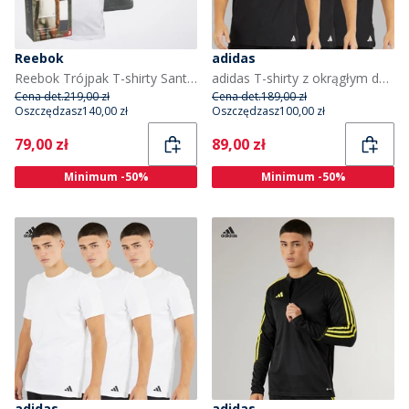
Reebok
adidas
Reebok Trójpak T-shirty Santo dla niego kolor granatowy/ melanż szary/ biały
adidas T-shirty z okrągłym dekoltem bawełniane dla niego kolor czarny
Cena det.
219,00 zł
Cena det.
189,00 zł
Oszczędzasz
140,00 zł
Oszczędzasz
100,00 zł
Current
Current
79,00 zł
89,00 zł
Minimum -50%
Minimum -50%
adidas
adidas