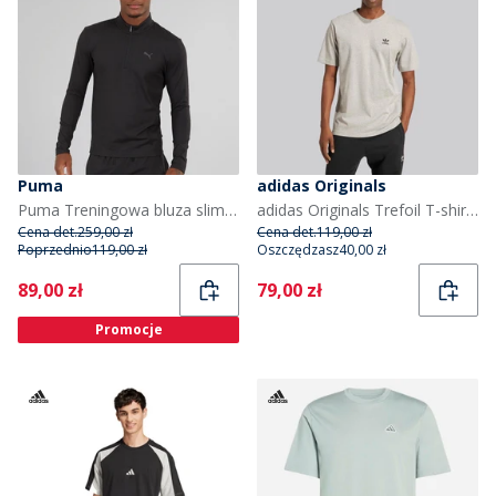
Puma
adidas Originals
Puma Treningowa bluza slim fit zamkiem 1/4 dla niego kolor czarny Puma
adidas Originals Trefoil T-shirt essentials dla niego kolor Medium Grey Heather
Cena det.
259,00 zł
Cena det.
119,00 zł
Poprzednio
119,00 zł
Oszczędzasz
40,00 zł
Current
Current
89,00 zł
79,00 zł
Promocje