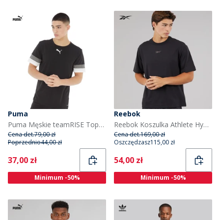
Puma
Reebok
Puma Męskie teamRISE Topy sportowe do biegania Czarny
Reebok Koszulka Athlete Hype dla niego kolor Czarny
Cena det.
79,00 zł
Cena det.
169,00 zł
Poprzednio
44,00 zł
Oszczędzasz
115,00 zł
Current
Current
37,00 zł
54,00 zł
Minimum -50%
Minimum -50%