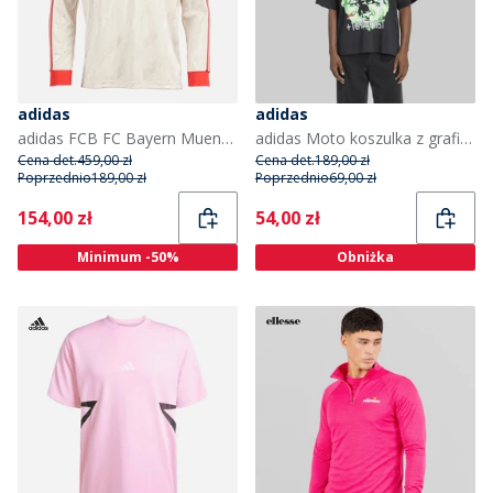
adidas
adidas
adidas FCB FC Bayern Muenchen Koszulka Retro z długim rękawem dla niego kolor Linen
adidas Moto koszulka z grafiką Teamgeist dla niego kolor Czarny
Cena det.
459,00 zł
Cena det.
189,00 zł
Poprzednio
189,00 zł
Poprzednio
69,00 zł
Current
Current
154,00 zł
54,00 zł
Minimum -50%
Obniżka